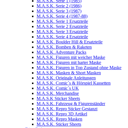
M.A.S.K. Serie 1 (1985)
M.A.S.K. Serie 2 (1986)
M.A.S.K. Serie 3 (1987)
M.A.S.K. Serie 4 (1987-88)
M.A.S.K. Serie 1 Ersatzteile
M.A.S.K. Serie 2 Ersatzteile
M.A.S.K. Serie 3 Ersatzteile
M.A.S.K. Serie 4 Ersatzteile
M.A.S.K. Boulder Hill & Ersatzteile
M.A.S.K. Bomben & Raketen
M.A.S.K. Adventure Packs
M.A.S.K. Figuren mit weicher Maske
M.A.S.K. Figuren mit harter Maske
M.A.S.K. Figuren in Top Zustand ohne Maske
M.A.S.K. Masken & Short Masken
M.A.S.K. Originale Anleitungen
M.A.S.K. Comic´s & Hörspiel Kassetten
M.A.S.K. Comic´s UK
M.A.S.K. Merchandise
M.A.S.K Sticker Sheets
M.A.S.K. Fahrzeug & Figurenständer
M.A.S.K. Repro Sticker Gestanzt
M.A.S.K. Repro 3D Artikel
M.A.S.K. Repro Masken
M.A.S.K. Sticker Sheets