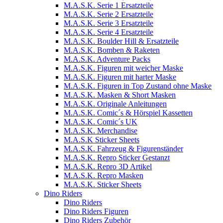
M.A.S.K. Serie 1 Ersatzteile
M.A.S.K. Serie 2 Ersatzteile
M.A.S.K. Serie 3 Ersatzteile
M.A.S.K. Serie 4 Ersatzteile
M.A.S.K. Boulder Hill & Ersatzteile
M.A.S.K. Bomben & Raketen
M.A.S.K. Adventure Packs
M.A.S.K. Figuren mit weicher Maske
M.A.S.K. Figuren mit harter Maske
M.A.S.K. Figuren in Top Zustand ohne Maske
M.A.S.K. Masken & Short Masken
M.A.S.K. Originale Anleitungen
M.A.S.K. Comic´s & Hörspiel Kassetten
M.A.S.K. Comic´s UK
M.A.S.K. Merchandise
M.A.S.K Sticker Sheets
M.A.S.K. Fahrzeug & Figurenständer
M.A.S.K. Repro Sticker Gestanzt
M.A.S.K. Repro 3D Artikel
M.A.S.K. Repro Masken
M.A.S.K. Sticker Sheets
Dino Riders
Dino Riders
Dino Riders Figuren
Dino Riders Zubehör