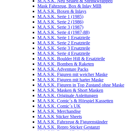
M.A.S.K. Neu Sealed & Shrinkwrapped
Mask Fahrzeug, Box & Inlay MIB
M.A.S.K. Boxen & Inlays
M.A.S.K. Serie 1 (1985)
M.A.S.K. Serie 2 (1986)
M.A.S.K. Serie 3 (1987)
M.A.S.K. Serie 4 (1987-88)
M.A.S.K. Serie 1 Ersatzteile
M.A.S.K. Serie 2 Ersatzteile
M.A.S.K. Serie 3 Ersatzteile
M.A.S.K. Serie 4 Ersatzteile
M.A.S.K. Boulder Hill & Ersatzteile
M.A.S.K. Bomben & Raketen
M.A.S.K. Adventure Packs
M.A.S.K. Figuren mit weicher Maske
M.A.S.K. Figuren mit harter Maske
M.A.S.K. Figuren in Top Zustand ohne Maske
M.A.S.K. Masken & Short Masken
M.A.S.K. Originale Anleitungen
M.A.S.K. Comic´s & Hörspiel Kassetten
M.A.S.K. Comic´s UK
M.A.S.K. Merchandise
M.A.S.K Sticker Sheets
M.A.S.K. Fahrzeug & Figurenständer
M.A.S.K. Repro Sticker Gestanzt