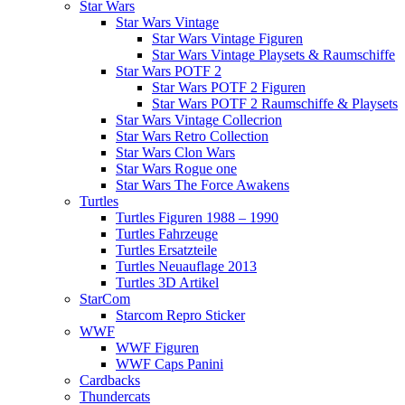
Star Wars
Star Wars Vintage
Star Wars Vintage Figuren
Star Wars Vintage Playsets & Raumschiffe
Star Wars POTF 2
Star Wars POTF 2 Figuren
Star Wars POTF 2 Raumschiffe & Playsets
Star Wars Vintage Collecrion
Star Wars Retro Collection
Star Wars Clon Wars
Star Wars Rogue one
Star Wars The Force Awakens
Turtles
Turtles Figuren 1988 – 1990
Turtles Fahrzeuge
Turtles Ersatzteile
Turtles Neuauflage 2013
Turtles 3D Artikel
StarCom
Starcom Repro Sticker
WWF
WWF Figuren
WWF Caps Panini
Cardbacks
Thundercats