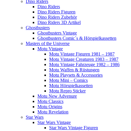
Dino Riders
Dino Riders
Dino Riders Figuren
Dino Riders Zubehör
Dino Riders 3D Artikel
Ghostbusters
Ghostbusters Vintage
Ghostbusters Comic´s & Hörspielkassetten
Masters of the Universe
Motu Vintage
Motu Vintage Figuren 1981 – 1987
Motu Vintage Creaturen 1983 – 1987
Motu Vintage Fahrzeuge 1982 – 1986
Motu Waffen & Rüstungen
Motu Playsets & Accessories
Motu Mini – Comics
Motu Hörspielkassetten
Motu Repro Sticker
Motu New Advenure
Motu Classics
Motu Origins
Motu Revelation
Star Wars
Star Wars Vintage
Star Wars Vintage Figuren