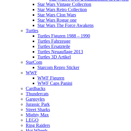
Star Wars Vintage Collecrion
Star Wars Retro Collection
Star Wars Clon Wars
Star Wars Rogue one
Star Wars The Force Awakens
Turtles
Turtles Figuren 1988 – 1990
Turtles Fahrzeuge
Turtles Ersatzteile
Turtles Neuauflage 2013
Turtles 3D Artikel
StarCom
Starcom Repro Sticker
WWF
WWF Figuren
WWF Caps Panini
Cardbacks
Thundercats
Gargoyles
Jurassic Park
Street Sharks
Mighty Max
LEGO
Ring Raiders
Hot Wheels