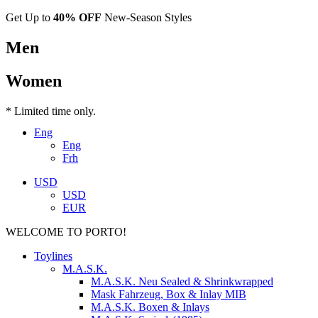
Get Up to
40% OFF
New-Season Styles
Men
Women
* Limited time only.
Eng
Eng
Frh
USD
USD
EUR
WELCOME TO PORTO!
Toylines
M.A.S.K.
M.A.S.K. Neu Sealed & Shrinkwrapped
Mask Fahrzeug, Box & Inlay MIB
M.A.S.K. Boxen & Inlays