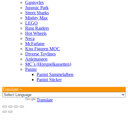
Gargoyles
Jurassic Park
Street Sharks
Mighty Max
LEGO
Ring Raiders
Hot Wheels
Neca
McFarlane
Kiss Figuren MOC
Diverse Toylines
Anleitungen
MC´s (Hörspielkassetten)
Panini
Panini Sammelalben
Panini Sticker
Translate »
Powered by
Translate