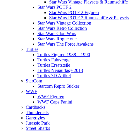
Star Wars Vintage Playsets & Raumschiffe
Star Wars POTF 2
Star Wars POTF 2 Figuren
Star Wars POTF 2 Raumschiffe & Playsets
Star Wars Vintage Collecrion
Star Wars Retro Collection
Star Wars Clon Wars
Star Wars Rogue one
Star Wars The Force Awakens
Turtles
Turtles Figuren 1988 – 1990
Turtles Fahrzeuge
Turtles Ersatzteile
Turtles Neuauflage 2013
Turtles 3D Artikel
StarCom
Starcom Repro Sticker
WWF
WWF Figuren
WWF Caps Panini
Cardbacks
Thundercats
Gargoyles
Jurassic Park
Street Sharks