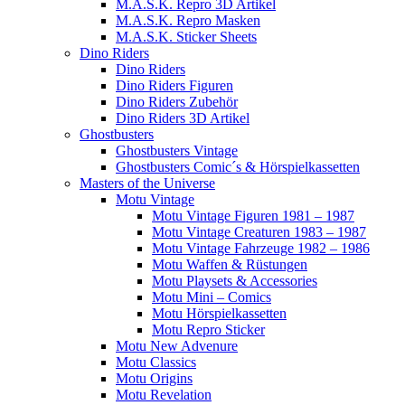
M.A.S.K. Repro 3D Artikel
M.A.S.K. Repro Masken
M.A.S.K. Sticker Sheets
Dino Riders
Dino Riders
Dino Riders Figuren
Dino Riders Zubehör
Dino Riders 3D Artikel
Ghostbusters
Ghostbusters Vintage
Ghostbusters Comic´s & Hörspielkassetten
Masters of the Universe
Motu Vintage
Motu Vintage Figuren 1981 – 1987
Motu Vintage Creaturen 1983 – 1987
Motu Vintage Fahrzeuge 1982 – 1986
Motu Waffen & Rüstungen
Motu Playsets & Accessories
Motu Mini – Comics
Motu Hörspielkassetten
Motu Repro Sticker
Motu New Advenure
Motu Classics
Motu Origins
Motu Revelation