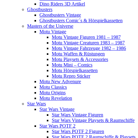
Dino Riders 3D Artikel
Ghostbusters
Ghostbusters Vintage
Ghostbusters Comic´s & Hörspielkassetten
Masters of the Universe
Motu Vintage
Motu Vintage Figuren 1981 – 1987
Motu Vintage Creaturen 1983 – 1987
Motu Vintage Fahrzeuge 1982 – 1986
Motu Waffen & Rüstungen
Motu Playsets & Accessories
Motu Mini – Comics
Motu Hörspielkassetten
Motu Repro Sticker
Motu New Advenure
Motu Classics
Motu Origins
Motu Revelation
Star Wars
Star Wars Vintage
Star Wars Vintage Figuren
Star Wars Vintage Playsets & Raumschiffe
Star Wars POTF 2
Star Wars POTF 2 Figuren
Star Wars POTF 2 Raumschiffe & Playsets