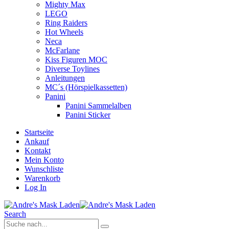
Mighty Max
LEGO
Ring Raiders
Hot Wheels
Neca
McFarlane
Kiss Figuren MOC
Diverse Toylines
Anleitungen
MC´s (Hörspielkassetten)
Panini
Panini Sammelalben
Panini Sticker
Startseite
Ankauf
Kontakt
Mein Konto
Wunschliste
Warenkorb
Log In
Search