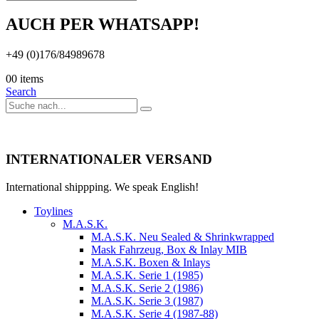
AUCH PER WHATSAPP!
+49 (0)176/84989678
0
0 items
Search
INTERNATIONALER VERSAND
International shippping. We speak English!
Toylines
M.A.S.K.
M.A.S.K. Neu Sealed & Shrinkwrapped
Mask Fahrzeug, Box & Inlay MIB
M.A.S.K. Boxen & Inlays
M.A.S.K. Serie 1 (1985)
M.A.S.K. Serie 2 (1986)
M.A.S.K. Serie 3 (1987)
M.A.S.K. Serie 4 (1987-88)