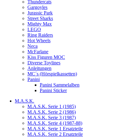
Thundercats
Gargoyles
Jurassic Park
Street Sharks
Mighty Max
LEGO
Ring Raiders
Hot Wheels
Neca
McFarlane
Kiss Figuren MOC
Diverse Toylines
Anleitungen
MC´s (Hörspielkassetten)
Panini
Panini Sammelalben
Panini Sticker
M.A.S.K.
M.A.S.K. Serie 1 (1985)
M.A.S.K. Serie 2 (1986)
M.A.S.K. Serie 3 (1987)
M.A.S.K. Serie 4 (1987-88)
M.A.S.K. Serie 1 Ersatzteile
M.A.S.K. Serie 2 Ersatzteile