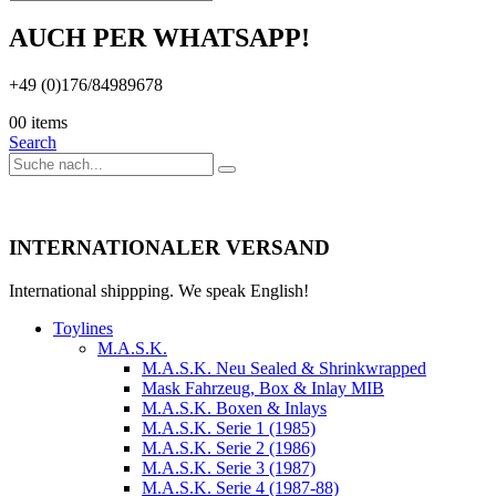
AUCH PER WHATSAPP!
+49 (0)176/84989678
0
0 items
Search
INTERNATIONALER VERSAND
International shippping. We speak English!
Toylines
M.A.S.K.
M.A.S.K. Neu Sealed & Shrinkwrapped
Mask Fahrzeug, Box & Inlay MIB
M.A.S.K. Boxen & Inlays
M.A.S.K. Serie 1 (1985)
M.A.S.K. Serie 2 (1986)
M.A.S.K. Serie 3 (1987)
M.A.S.K. Serie 4 (1987-88)