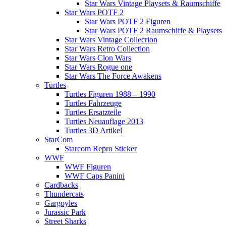
Star Wars Vintage Playsets & Raumschiffe
Star Wars POTF 2
Star Wars POTF 2 Figuren
Star Wars POTF 2 Raumschiffe & Playsets
Star Wars Vintage Collecrion
Star Wars Retro Collection
Star Wars Clon Wars
Star Wars Rogue one
Star Wars The Force Awakens
Turtles
Turtles Figuren 1988 – 1990
Turtles Fahrzeuge
Turtles Ersatzteile
Turtles Neuauflage 2013
Turtles 3D Artikel
StarCom
Starcom Repro Sticker
WWF
WWF Figuren
WWF Caps Panini
Cardbacks
Thundercats
Gargoyles
Jurassic Park
Street Sharks