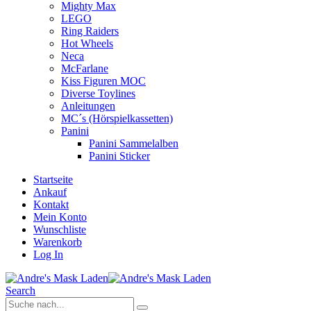
Mighty Max
LEGO
Ring Raiders
Hot Wheels
Neca
McFarlane
Kiss Figuren MOC
Diverse Toylines
Anleitungen
MC´s (Hörspielkassetten)
Panini
Panini Sammelalben
Panini Sticker
Startseite
Ankauf
Kontakt
Mein Konto
Wunschliste
Warenkorb
Log In
Search