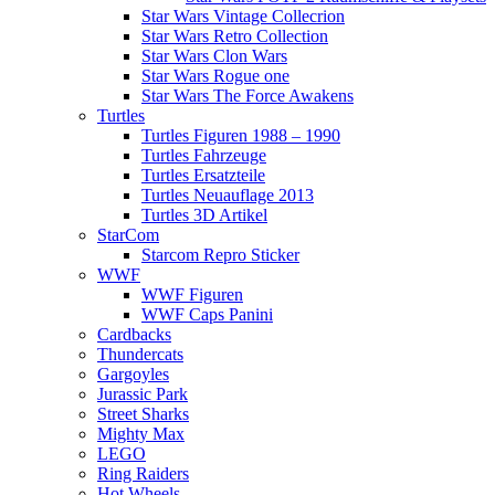
Star Wars Vintage Collecrion
Star Wars Retro Collection
Star Wars Clon Wars
Star Wars Rogue one
Star Wars The Force Awakens
Turtles
Turtles Figuren 1988 – 1990
Turtles Fahrzeuge
Turtles Ersatzteile
Turtles Neuauflage 2013
Turtles 3D Artikel
StarCom
Starcom Repro Sticker
WWF
WWF Figuren
WWF Caps Panini
Cardbacks
Thundercats
Gargoyles
Jurassic Park
Street Sharks
Mighty Max
LEGO
Ring Raiders
Hot Wheels