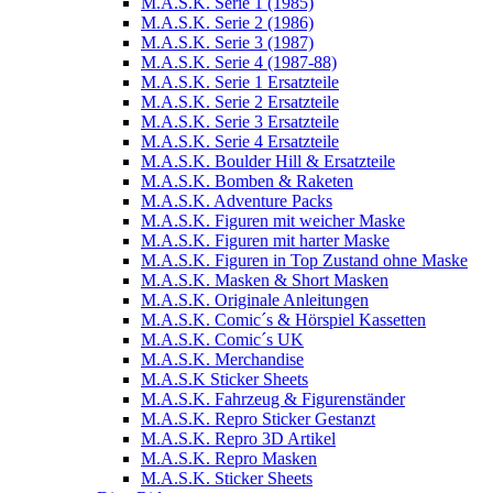
M.A.S.K. Serie 1 (1985)
M.A.S.K. Serie 2 (1986)
M.A.S.K. Serie 3 (1987)
M.A.S.K. Serie 4 (1987-88)
M.A.S.K. Serie 1 Ersatzteile
M.A.S.K. Serie 2 Ersatzteile
M.A.S.K. Serie 3 Ersatzteile
M.A.S.K. Serie 4 Ersatzteile
M.A.S.K. Boulder Hill & Ersatzteile
M.A.S.K. Bomben & Raketen
M.A.S.K. Adventure Packs
M.A.S.K. Figuren mit weicher Maske
M.A.S.K. Figuren mit harter Maske
M.A.S.K. Figuren in Top Zustand ohne Maske
M.A.S.K. Masken & Short Masken
M.A.S.K. Originale Anleitungen
M.A.S.K. Comic´s & Hörspiel Kassetten
M.A.S.K. Comic´s UK
M.A.S.K. Merchandise
M.A.S.K Sticker Sheets
M.A.S.K. Fahrzeug & Figurenständer
M.A.S.K. Repro Sticker Gestanzt
M.A.S.K. Repro 3D Artikel
M.A.S.K. Repro Masken
M.A.S.K. Sticker Sheets