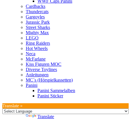
WWF Caps Panini
Cardbacks
Thundercats
Gargoyles
Jurassic Park
Street Sharks
Mighty Max
LEGO
Ring Raiders
Hot Wheels
Neca
McFarlane
Kiss Figuren MOC
Diverse Toylines
Anleitungen
MC´s (Hörspielkassetten)
Panini
Panini Sammelalben
Panini Sticker
Translate »
Powered by
Translate