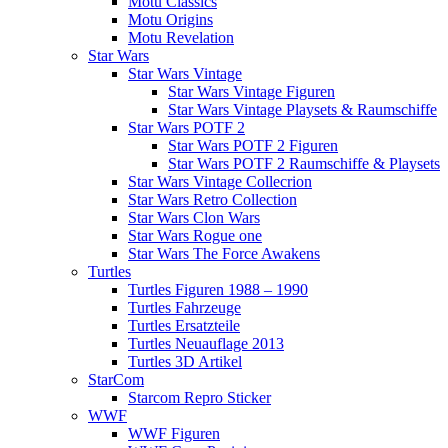
Motu Classics
Motu Origins
Motu Revelation
Star Wars
Star Wars Vintage
Star Wars Vintage Figuren
Star Wars Vintage Playsets & Raumschiffe
Star Wars POTF 2
Star Wars POTF 2 Figuren
Star Wars POTF 2 Raumschiffe & Playsets
Star Wars Vintage Collecrion
Star Wars Retro Collection
Star Wars Clon Wars
Star Wars Rogue one
Star Wars The Force Awakens
Turtles
Turtles Figuren 1988 – 1990
Turtles Fahrzeuge
Turtles Ersatzteile
Turtles Neuauflage 2013
Turtles 3D Artikel
StarCom
Starcom Repro Sticker
WWF
WWF Figuren