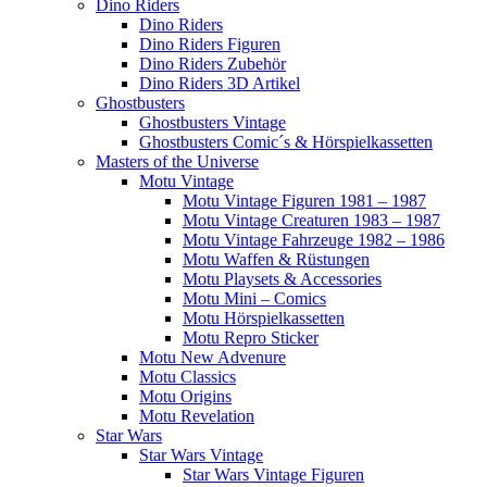
Dino Riders
Dino Riders
Dino Riders Figuren
Dino Riders Zubehör
Dino Riders 3D Artikel
Ghostbusters
Ghostbusters Vintage
Ghostbusters Comic´s & Hörspielkassetten
Masters of the Universe
Motu Vintage
Motu Vintage Figuren 1981 – 1987
Motu Vintage Creaturen 1983 – 1987
Motu Vintage Fahrzeuge 1982 – 1986
Motu Waffen & Rüstungen
Motu Playsets & Accessories
Motu Mini – Comics
Motu Hörspielkassetten
Motu Repro Sticker
Motu New Advenure
Motu Classics
Motu Origins
Motu Revelation
Star Wars
Star Wars Vintage
Star Wars Vintage Figuren