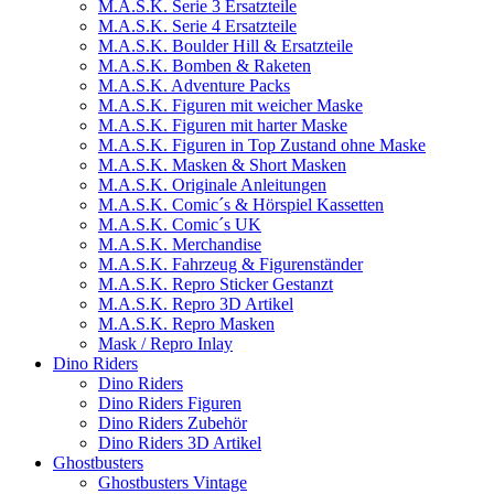
M.A.S.K. Serie 3 Ersatzteile
M.A.S.K. Serie 4 Ersatzteile
M.A.S.K. Boulder Hill & Ersatzteile
M.A.S.K. Bomben & Raketen
M.A.S.K. Adventure Packs
M.A.S.K. Figuren mit weicher Maske
M.A.S.K. Figuren mit harter Maske
M.A.S.K. Figuren in Top Zustand ohne Maske
M.A.S.K. Masken & Short Masken
M.A.S.K. Originale Anleitungen
M.A.S.K. Comic´s & Hörspiel Kassetten
M.A.S.K. Comic´s UK
M.A.S.K. Merchandise
M.A.S.K. Fahrzeug & Figurenständer
M.A.S.K. Repro Sticker Gestanzt
M.A.S.K. Repro 3D Artikel
M.A.S.K. Repro Masken
Mask / Repro Inlay
Dino Riders
Dino Riders
Dino Riders Figuren
Dino Riders Zubehör
Dino Riders 3D Artikel
Ghostbusters
Ghostbusters Vintage