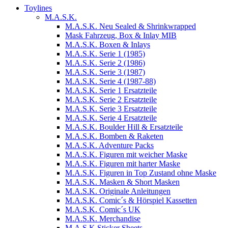
Toylines
M.A.S.K.
M.A.S.K. Neu Sealed & Shrinkwrapped
Mask Fahrzeug, Box & Inlay MIB
M.A.S.K. Boxen & Inlays
M.A.S.K. Serie 1 (1985)
M.A.S.K. Serie 2 (1986)
M.A.S.K. Serie 3 (1987)
M.A.S.K. Serie 4 (1987-88)
M.A.S.K. Serie 1 Ersatzteile
M.A.S.K. Serie 2 Ersatzteile
M.A.S.K. Serie 3 Ersatzteile
M.A.S.K. Serie 4 Ersatzteile
M.A.S.K. Boulder Hill & Ersatzteile
M.A.S.K. Bomben & Raketen
M.A.S.K. Adventure Packs
M.A.S.K. Figuren mit weicher Maske
M.A.S.K. Figuren mit harter Maske
M.A.S.K. Figuren in Top Zustand ohne Maske
M.A.S.K. Masken & Short Masken
M.A.S.K. Originale Anleitungen
M.A.S.K. Comic´s & Hörspiel Kassetten
M.A.S.K. Comic´s UK
M.A.S.K. Merchandise
M.A.S.K Sticker Sheets