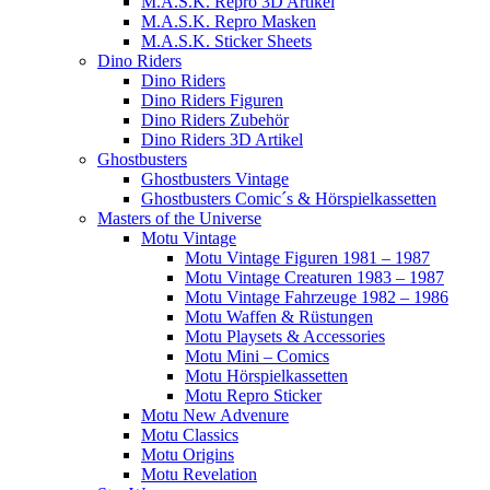
M.A.S.K. Repro 3D Artikel
M.A.S.K. Repro Masken
M.A.S.K. Sticker Sheets
Dino Riders
Dino Riders
Dino Riders Figuren
Dino Riders Zubehör
Dino Riders 3D Artikel
Ghostbusters
Ghostbusters Vintage
Ghostbusters Comic´s & Hörspielkassetten
Masters of the Universe
Motu Vintage
Motu Vintage Figuren 1981 – 1987
Motu Vintage Creaturen 1983 – 1987
Motu Vintage Fahrzeuge 1982 – 1986
Motu Waffen & Rüstungen
Motu Playsets & Accessories
Motu Mini – Comics
Motu Hörspielkassetten
Motu Repro Sticker
Motu New Advenure
Motu Classics
Motu Origins
Motu Revelation