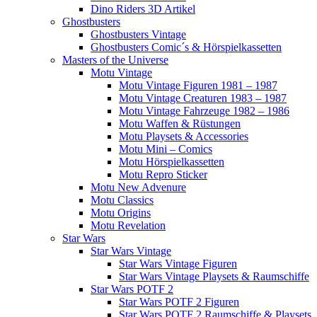
Dino Riders 3D Artikel
Ghostbusters
Ghostbusters Vintage
Ghostbusters Comic´s & Hörspielkassetten
Masters of the Universe
Motu Vintage
Motu Vintage Figuren 1981 – 1987
Motu Vintage Creaturen 1983 – 1987
Motu Vintage Fahrzeuge 1982 – 1986
Motu Waffen & Rüstungen
Motu Playsets & Accessories
Motu Mini – Comics
Motu Hörspielkassetten
Motu Repro Sticker
Motu New Advenure
Motu Classics
Motu Origins
Motu Revelation
Star Wars
Star Wars Vintage
Star Wars Vintage Figuren
Star Wars Vintage Playsets & Raumschiffe
Star Wars POTF 2
Star Wars POTF 2 Figuren
Star Wars POTF 2 Raumschiffe & Playsets