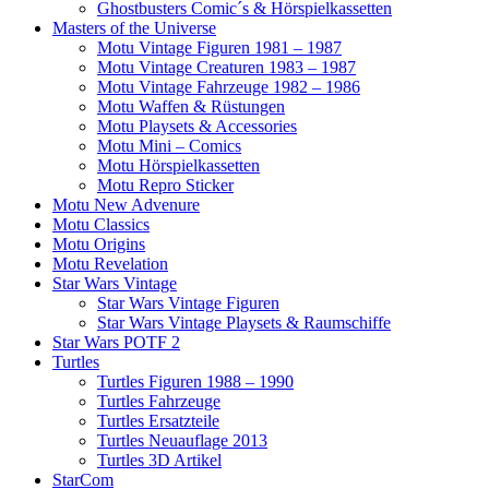
Ghostbusters Comic´s & Hörspielkassetten
Masters of the Universe
Motu Vintage Figuren 1981 – 1987
Motu Vintage Creaturen 1983 – 1987
Motu Vintage Fahrzeuge 1982 – 1986
Motu Waffen & Rüstungen
Motu Playsets & Accessories
Motu Mini – Comics
Motu Hörspielkassetten
Motu Repro Sticker
Motu New Advenure
Motu Classics
Motu Origins
Motu Revelation
Star Wars Vintage
Star Wars Vintage Figuren
Star Wars Vintage Playsets & Raumschiffe
Star Wars POTF 2
Turtles
Turtles Figuren 1988 – 1990
Turtles Fahrzeuge
Turtles Ersatzteile
Turtles Neuauflage 2013
Turtles 3D Artikel
StarCom