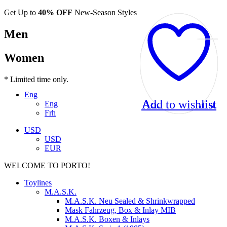
Get Up to
40% OFF
New-Season Styles
Men
Women
* Limited time only.
Eng
Add to wishlist
Add to wishlist
Add to wishlist
Add to wishlist
Add to wishlist
Add to wishlist
Add to wishlist
Add to wishlist
Add to wishlist
Eng
Frh
USD
USD
EUR
WELCOME TO PORTO!
Toylines
M.A.S.K.
M.A.S.K. Neu Sealed & Shrinkwrapped
Mask Fahrzeug, Box & Inlay MIB
M.A.S.K. Boxen & Inlays