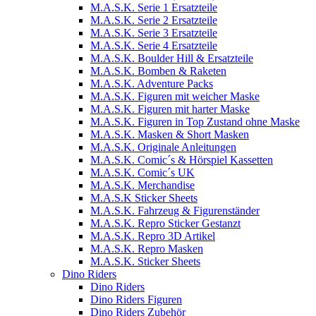
M.A.S.K. Serie 1 Ersatzteile
M.A.S.K. Serie 2 Ersatzteile
M.A.S.K. Serie 3 Ersatzteile
M.A.S.K. Serie 4 Ersatzteile
M.A.S.K. Boulder Hill & Ersatzteile
M.A.S.K. Bomben & Raketen
M.A.S.K. Adventure Packs
M.A.S.K. Figuren mit weicher Maske
M.A.S.K. Figuren mit harter Maske
M.A.S.K. Figuren in Top Zustand ohne Maske
M.A.S.K. Masken & Short Masken
M.A.S.K. Originale Anleitungen
M.A.S.K. Comic´s & Hörspiel Kassetten
M.A.S.K. Comic´s UK
M.A.S.K. Merchandise
M.A.S.K Sticker Sheets
M.A.S.K. Fahrzeug & Figurenständer
M.A.S.K. Repro Sticker Gestanzt
M.A.S.K. Repro 3D Artikel
M.A.S.K. Repro Masken
M.A.S.K. Sticker Sheets
Dino Riders
Dino Riders
Dino Riders Figuren
Dino Riders Zubehör