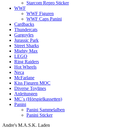
Starcom Repro Sticker
WWF
WWF Figuren
WWF Caps Panini
Cardbacks
Thundercats
Gargoyles
Jurassic Park
Street Sharks
Mighty Max
LEGO
Ring Raiders
Hot Wheels
Neca
McFarlane
Kiss Figuren MOC
Diverse Toylines
Anleitungen
MC´s (Hörspielkassetten)
Panini
Panini Sammelalben
Panini Sticker
Andre's M.A.S.K. Laden