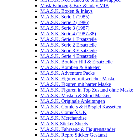
Mask Fahrzeug, Box & Inlay MIB
M.A.S.K. Boxen & Inlays
M.A.S.K. Serie 1 (1985)
M.A.S.K. Serie 2 (1986)
M.A.S.K. Serie 3 (1987)
M.A.S.K. Serie 4 (1987-88)
M.A.S.K. Serie 1 Ersatzteile
M.A.S.K. Serie 2 Ersatzteile
M.A.S.K. Serie 3 Ersatzteile
M.A.S.K. Serie 4 Ersatzteile
M.A.S.K. Boulder Hill & Ersatzteile
M.A.S.K. Bomben & Raketen
M.A.S.K. Adventure Packs
M.A.S.K. Figuren mit weicher Maske
M.A.S.K. Figuren mit harter Maske
M.A.S.K. Figuren in Top Zustand ohne Maske
M.A.S.K. Masken & Short Masken
M.A.S.K. Originale Anleitungen
M.A.S.K. Comic´s & Hörspiel Kassetten
M.A.S.K. Comic´s UK
M.A.S.K. Merchandise
M.A.S.K Sticker Sheets
M.A.S.K. Fahrzeug & Figurenständer
M.A.S.K. Repro Sticker Gestanzt