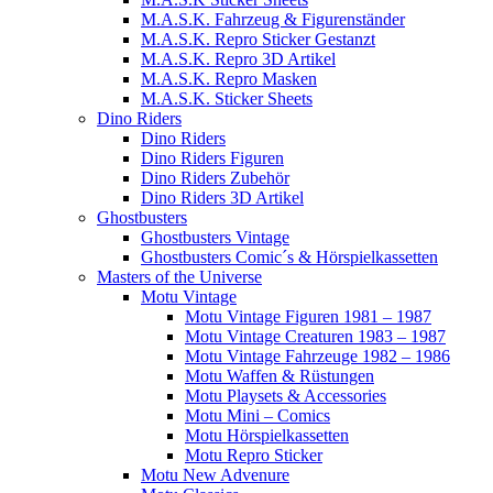
M.A.S.K. Fahrzeug & Figurenständer
M.A.S.K. Repro Sticker Gestanzt
M.A.S.K. Repro 3D Artikel
M.A.S.K. Repro Masken
M.A.S.K. Sticker Sheets
Dino Riders
Dino Riders
Dino Riders Figuren
Dino Riders Zubehör
Dino Riders 3D Artikel
Ghostbusters
Ghostbusters Vintage
Ghostbusters Comic´s & Hörspielkassetten
Masters of the Universe
Motu Vintage
Motu Vintage Figuren 1981 – 1987
Motu Vintage Creaturen 1983 – 1987
Motu Vintage Fahrzeuge 1982 – 1986
Motu Waffen & Rüstungen
Motu Playsets & Accessories
Motu Mini – Comics
Motu Hörspielkassetten
Motu Repro Sticker
Motu New Advenure