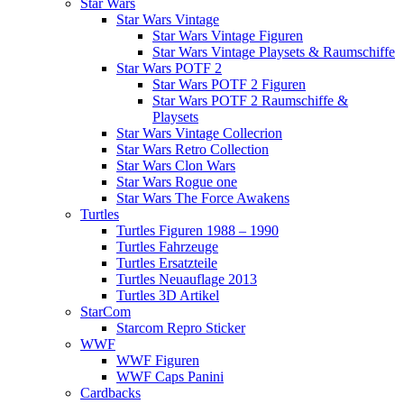
Star Wars
Star Wars Vintage
Star Wars Vintage Figuren
Star Wars Vintage Playsets & Raumschiffe
Star Wars POTF 2
Star Wars POTF 2 Figuren
Star Wars POTF 2 Raumschiffe &
Playsets
Star Wars Vintage Collecrion
Star Wars Retro Collection
Star Wars Clon Wars
Star Wars Rogue one
Star Wars The Force Awakens
Turtles
Turtles Figuren 1988 – 1990
Turtles Fahrzeuge
Turtles Ersatzteile
Turtles Neuauflage 2013
Turtles 3D Artikel
StarCom
Starcom Repro Sticker
WWF
WWF Figuren
WWF Caps Panini
Cardbacks