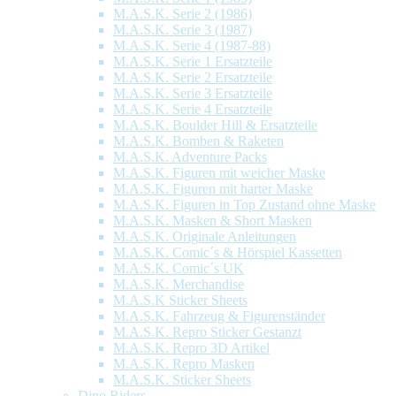
M.A.S.K. Serie 2 (1986)
M.A.S.K. Serie 3 (1987)
M.A.S.K. Serie 4 (1987-88)
M.A.S.K. Serie 1 Ersatzteile
M.A.S.K. Serie 2 Ersatzteile
M.A.S.K. Serie 3 Ersatzteile
M.A.S.K. Serie 4 Ersatzteile
M.A.S.K. Boulder Hill & Ersatzteile
M.A.S.K. Bomben & Raketen
M.A.S.K. Adventure Packs
M.A.S.K. Figuren mit weicher Maske
M.A.S.K. Figuren mit harter Maske
M.A.S.K. Figuren in Top Zustand ohne Maske
M.A.S.K. Masken & Short Masken
M.A.S.K. Originale Anleitungen
M.A.S.K. Comic´s & Hörspiel Kassetten
M.A.S.K. Comic´s UK
M.A.S.K. Merchandise
M.A.S.K Sticker Sheets
M.A.S.K. Fahrzeug & Figurenständer
M.A.S.K. Repro Sticker Gestanzt
M.A.S.K. Repro 3D Artikel
M.A.S.K. Repro Masken
M.A.S.K. Sticker Sheets
Dino Riders