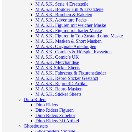
M.A.S.K. Serie 4 Ersatzteile
M.A.S.K. Boulder Hill & Ersatzteile
M.A.S.K. Bomben & Raketen
M.A.S.K. Adventure Packs
M.A.S.K. Figuren mit weicher Maske
M.A.S.K. Figuren mit harter Maske
M.A.S.K. Figuren in Top Zustand ohne Maske
M.A.S.K. Masken & Short Masken
M.A.S.K. Originale Anleitungen
M.A.S.K. Comic´s & Hörspiel Kassetten
M.A.S.K. Comic´s UK
M.A.S.K. Merchandise
M.A.S.K Sticker Sheets
M.A.S.K. Fahrzeug & Figurenständer
M.A.S.K. Repro Sticker Gestanzt
M.A.S.K. Repro 3D Artikel
M.A.S.K. Repro Masken
M.A.S.K. Sticker Sheets
Dino Riders
Dino Riders
Dino Riders Figuren
Dino Riders Zubehör
Dino Riders 3D Artikel
Ghostbusters
Ghostbusters Vintage