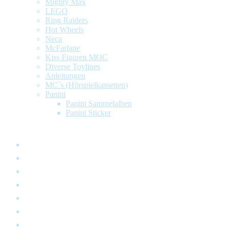
Mighty Max
LEGO
Ring Raiders
Hot Wheels
Neca
McFarlane
Kiss Figuren MOC
Diverse Toylines
Anleitungen
MC´s (Hörspielkassetten)
Panini
Panini Sammelalben
Panini Sticker
STARTSEITE
ANKAUF
KONTAKT
MEIN KONTO
WUNSCHLISTE
WARENKORB
LOG IN