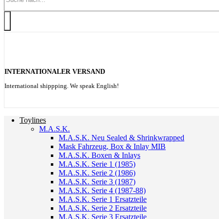
INTERNATIONALER VERSAND
International shippping. We speak English!
Toylines
M.A.S.K.
M.A.S.K. Neu Sealed & Shrinkwrapped
Mask Fahrzeug, Box & Inlay MIB
M.A.S.K. Boxen & Inlays
M.A.S.K. Serie 1 (1985)
M.A.S.K. Serie 2 (1986)
M.A.S.K. Serie 3 (1987)
M.A.S.K. Serie 4 (1987-88)
M.A.S.K. Serie 1 Ersatzteile
M.A.S.K. Serie 2 Ersatzteile
M.A.S.K. Serie 3 Ersatzteile