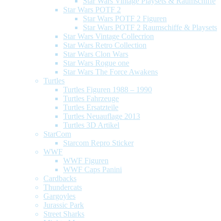
Star Wars Vintage Playsets & Raumschiffe
Star Wars POTF 2
Star Wars POTF 2 Figuren
Star Wars POTF 2 Raumschiffe & Playsets
Star Wars Vintage Collecrion
Star Wars Retro Collection
Star Wars Clon Wars
Star Wars Rogue one
Star Wars The Force Awakens
Turtles
Turtles Figuren 1988 – 1990
Turtles Fahrzeuge
Turtles Ersatzteile
Turtles Neuauflage 2013
Turtles 3D Artikel
StarCom
Starcom Repro Sticker
WWF
WWF Figuren
WWF Caps Panini
Cardbacks
Thundercats
Gargoyles
Jurassic Park
Street Sharks