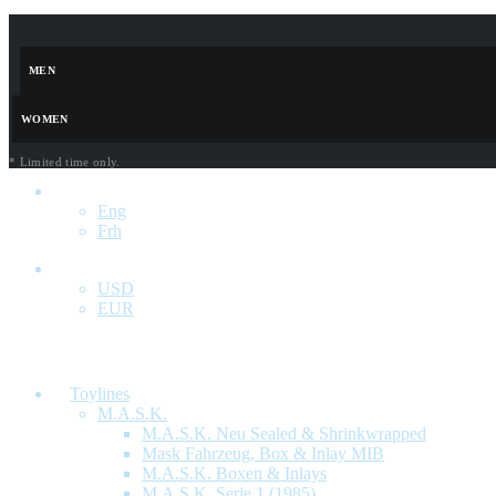
MEN
WOMEN
* Limited time only.
Eng
Eng
Frh
USD
USD
EUR
WELCOME TO PORTO!
Toylines
M.A.S.K.
M.A.S.K. Neu Sealed & Shrinkwrapped
Mask Fahrzeug, Box & Inlay MIB
M.A.S.K. Boxen & Inlays
M.A.S.K. Serie 1 (1985)