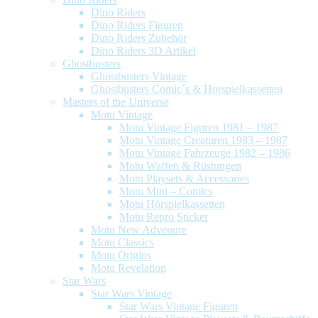
Dino Riders
Dino Riders Figuren
Dino Riders Zubehör
Dino Riders 3D Artikel
Ghostbusters
Ghostbusters Vintage
Ghostbusters Comic´s & Hörspielkassetten
Masters of the Universe
Motu Vintage
Motu Vintage Figuren 1981 – 1987
Motu Vintage Creaturen 1983 – 1987
Motu Vintage Fahrzeuge 1982 – 1986
Motu Waffen & Rüstungen
Motu Playsets & Accessories
Motu Mini – Comics
Motu Hörspielkassetten
Motu Repro Sticker
Motu New Advenure
Motu Classics
Motu Origins
Motu Revelation
Star Wars
Star Wars Vintage
Star Wars Vintage Figuren