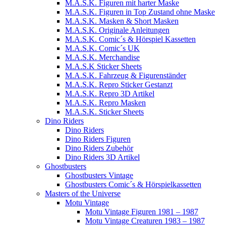
M.A.S.K. Figuren mit harter Maske
M.A.S.K. Figuren in Top Zustand ohne Maske
M.A.S.K. Masken & Short Masken
M.A.S.K. Originale Anleitungen
M.A.S.K. Comic´s & Hörspiel Kassetten
M.A.S.K. Comic´s UK
M.A.S.K. Merchandise
M.A.S.K Sticker Sheets
M.A.S.K. Fahrzeug & Figurenständer
M.A.S.K. Repro Sticker Gestanzt
M.A.S.K. Repro 3D Artikel
M.A.S.K. Repro Masken
M.A.S.K. Sticker Sheets
Dino Riders
Dino Riders
Dino Riders Figuren
Dino Riders Zubehör
Dino Riders 3D Artikel
Ghostbusters
Ghostbusters Vintage
Ghostbusters Comic´s & Hörspielkassetten
Masters of the Universe
Motu Vintage
Motu Vintage Figuren 1981 – 1987
Motu Vintage Creaturen 1983 – 1987