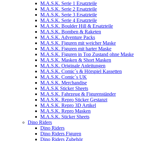
M.A.S.K. Serie 1 Ersatzteile
M.A.S.K. Serie 2 Ersatzteile
M.A.S.K. Serie 3 Ersatzteile
M.A.S.K. Serie 4 Ersatzteile
M.A.S.K. Boulder Hill & Ersatzteile
M.A.S.K. Bomben & Raketen
M.A.S.K. Adventure Packs
M.A.S.K. Figuren mit weicher Maske
M.A.S.K. Figuren mit harter Maske
M.A.S.K. Figuren in Top Zustand ohne Maske
M.A.S.K. Masken & Short Masken
M.A.S.K. Originale Anleitungen
M.A.S.K. Comic´s & Hörspiel Kassetten
M.A.S.K. Comic´s UK
M.A.S.K. Merchandise
M.A.S.K Sticker Sheets
M.A.S.K. Fahrzeug & Figurenständer
M.A.S.K. Repro Sticker Gestanzt
M.A.S.K. Repro 3D Artikel
M.A.S.K. Repro Masken
M.A.S.K. Sticker Sheets
Dino Riders
Dino Riders
Dino Riders Figuren
Dino Riders Zubehör