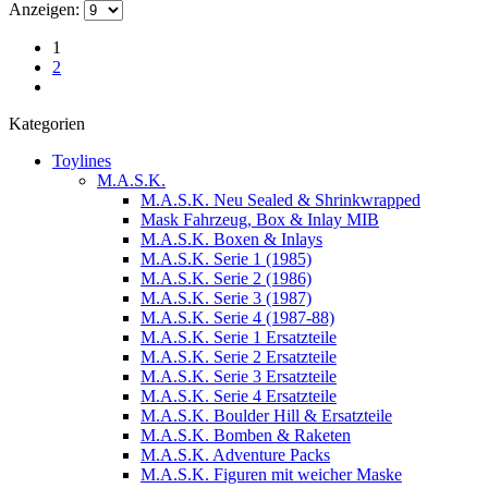
Anzeigen:
1
2
Kategorien
Toylines
M.A.S.K.
M.A.S.K. Neu Sealed & Shrinkwrapped
Mask Fahrzeug, Box & Inlay MIB
M.A.S.K. Boxen & Inlays
M.A.S.K. Serie 1 (1985)
M.A.S.K. Serie 2 (1986)
M.A.S.K. Serie 3 (1987)
M.A.S.K. Serie 4 (1987-88)
M.A.S.K. Serie 1 Ersatzteile
M.A.S.K. Serie 2 Ersatzteile
M.A.S.K. Serie 3 Ersatzteile
M.A.S.K. Serie 4 Ersatzteile
M.A.S.K. Boulder Hill & Ersatzteile
M.A.S.K. Bomben & Raketen
M.A.S.K. Adventure Packs
M.A.S.K. Figuren mit weicher Maske