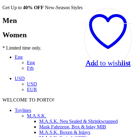
Get Up to
40% OFF
New-Season Styles
Men
Women
* Limited time only.
Eng
Add to wishlist
Add to wishlist
Add to wishlist
Add to wishlist
Add to wishlist
Add to wishlist
Add to wishlist
Add to wishlist
Add to wishlist
Eng
Frh
USD
USD
EUR
WELCOME TO PORTO!
Toylines
M.A.S.K.
M.A.S.K. Neu Sealed & Shrinkwrapped
Mask Fahrzeug, Box & Inlay MIB
M.A.S.K. Boxen & Inlays