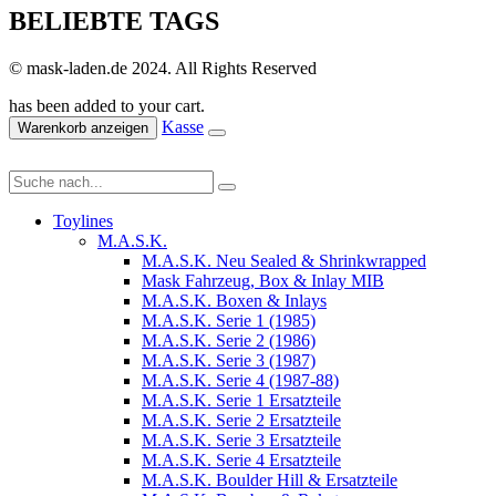
BELIEBTE TAGS
© mask-laden.de 2024. All Rights Reserved
has been added to your cart.
Kasse
Warenkorb anzeigen
Toylines
M.A.S.K.
M.A.S.K. Neu Sealed & Shrinkwrapped
Mask Fahrzeug, Box & Inlay MIB
M.A.S.K. Boxen & Inlays
M.A.S.K. Serie 1 (1985)
M.A.S.K. Serie 2 (1986)
M.A.S.K. Serie 3 (1987)
M.A.S.K. Serie 4 (1987-88)
M.A.S.K. Serie 1 Ersatzteile
M.A.S.K. Serie 2 Ersatzteile
M.A.S.K. Serie 3 Ersatzteile
M.A.S.K. Serie 4 Ersatzteile
M.A.S.K. Boulder Hill & Ersatzteile