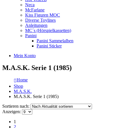
Neca
McFarlane
Kiss Figuren MOC
Diverse Toylines
Anleitungen
MC´s (Hörspielkassetten)
Panini
Panini Sammelalben
Panini Sticker
Mein Konto
M.A.S.K. Serie 1 (1985)
Home
Shop
M.A.S.K.
M.A.S.K. Serie 1 (1985)
Sortieren nach:
Anzeigen:
1
2