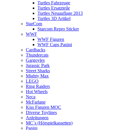
Turtles Fahrzeuge
Turtles Ersatzteile
Turtles Neuauflage 2013
Turtles 3D Artikel
StarCom
Starcom Repro Sticker
WWF
WWF Figuren
WWF Caps Panini
Cardbacks
Thundercats
Gargoyles
Jurassic Park
Street Sharks
Mighty Max
LEGO
Ring Raiders
Hot Wheels
Neca
McFarlane
Kiss Figuren MOC
Diverse Toylines
Anleitungen
MC´s (Hörspielkassetten)
Panini