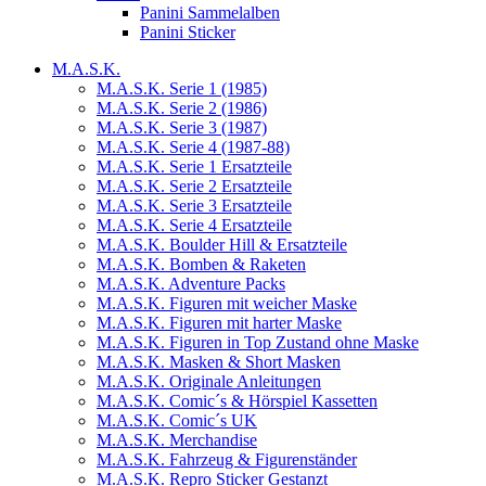
Panini Sammelalben
Panini Sticker
M.A.S.K.
M.A.S.K. Serie 1 (1985)
M.A.S.K. Serie 2 (1986)
M.A.S.K. Serie 3 (1987)
M.A.S.K. Serie 4 (1987-88)
M.A.S.K. Serie 1 Ersatzteile
M.A.S.K. Serie 2 Ersatzteile
M.A.S.K. Serie 3 Ersatzteile
M.A.S.K. Serie 4 Ersatzteile
M.A.S.K. Boulder Hill & Ersatzteile
M.A.S.K. Bomben & Raketen
M.A.S.K. Adventure Packs
M.A.S.K. Figuren mit weicher Maske
M.A.S.K. Figuren mit harter Maske
M.A.S.K. Figuren in Top Zustand ohne Maske
M.A.S.K. Masken & Short Masken
M.A.S.K. Originale Anleitungen
M.A.S.K. Comic´s & Hörspiel Kassetten
M.A.S.K. Comic´s UK
M.A.S.K. Merchandise
M.A.S.K. Fahrzeug & Figurenständer
M.A.S.K. Repro Sticker Gestanzt