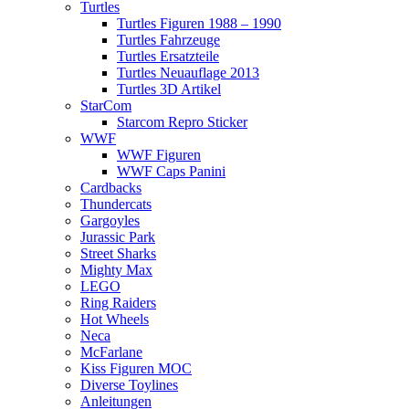
Turtles
Turtles Figuren 1988 – 1990
Turtles Fahrzeuge
Turtles Ersatzteile
Turtles Neuauflage 2013
Turtles 3D Artikel
StarCom
Starcom Repro Sticker
WWF
WWF Figuren
WWF Caps Panini
Cardbacks
Thundercats
Gargoyles
Jurassic Park
Street Sharks
Mighty Max
LEGO
Ring Raiders
Hot Wheels
Neca
McFarlane
Kiss Figuren MOC
Diverse Toylines
Anleitungen