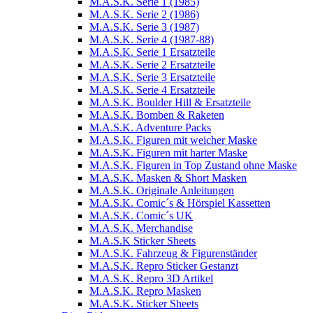
M.A.S.K. Serie 1 (1985)
M.A.S.K. Serie 2 (1986)
M.A.S.K. Serie 3 (1987)
M.A.S.K. Serie 4 (1987-88)
M.A.S.K. Serie 1 Ersatzteile
M.A.S.K. Serie 2 Ersatzteile
M.A.S.K. Serie 3 Ersatzteile
M.A.S.K. Serie 4 Ersatzteile
M.A.S.K. Boulder Hill & Ersatzteile
M.A.S.K. Bomben & Raketen
M.A.S.K. Adventure Packs
M.A.S.K. Figuren mit weicher Maske
M.A.S.K. Figuren mit harter Maske
M.A.S.K. Figuren in Top Zustand ohne Maske
M.A.S.K. Masken & Short Masken
M.A.S.K. Originale Anleitungen
M.A.S.K. Comic´s & Hörspiel Kassetten
M.A.S.K. Comic´s UK
M.A.S.K. Merchandise
M.A.S.K Sticker Sheets
M.A.S.K. Fahrzeug & Figurenständer
M.A.S.K. Repro Sticker Gestanzt
M.A.S.K. Repro 3D Artikel
M.A.S.K. Repro Masken
M.A.S.K. Sticker Sheets