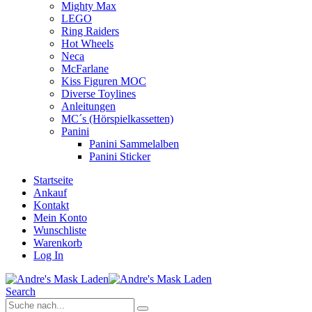
Mighty Max
LEGO
Ring Raiders
Hot Wheels
Neca
McFarlane
Kiss Figuren MOC
Diverse Toylines
Anleitungen
MC´s (Hörspielkassetten)
Panini
Panini Sammelalben
Panini Sticker
Startseite
Ankauf
Kontakt
Mein Konto
Wunschliste
Warenkorb
Log In
Search