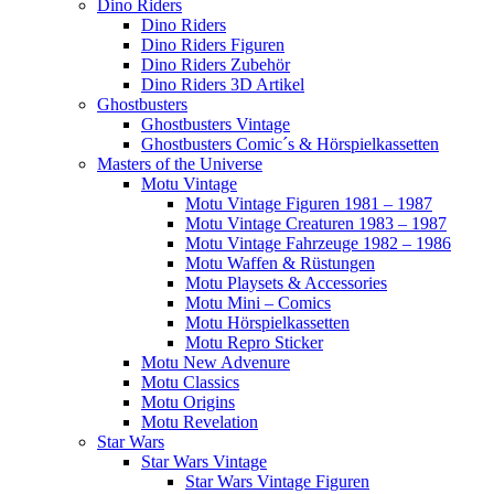
Dino Riders
Dino Riders
Dino Riders Figuren
Dino Riders Zubehör
Dino Riders 3D Artikel
Ghostbusters
Ghostbusters Vintage
Ghostbusters Comic´s & Hörspielkassetten
Masters of the Universe
Motu Vintage
Motu Vintage Figuren 1981 – 1987
Motu Vintage Creaturen 1983 – 1987
Motu Vintage Fahrzeuge 1982 – 1986
Motu Waffen & Rüstungen
Motu Playsets & Accessories
Motu Mini – Comics
Motu Hörspielkassetten
Motu Repro Sticker
Motu New Advenure
Motu Classics
Motu Origins
Motu Revelation
Star Wars
Star Wars Vintage
Star Wars Vintage Figuren