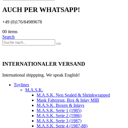
AUCH PER WHATSAPP!
+49 (0)176/84989678
0
0 items
Search
INTERNATIONALER VERSAND
International shippping. We speak English!
Toylines
M.A.S.K.
M.A.S.K. Neu Sealed & Shrinkwrapped
Mask Fahrzeug, Box & Inlay MIB
M.A.S.K. Boxen & Inlays
M.A.S.K. Serie 1 (1985)
M.A.S.K. Serie 2 (1986)
M.A.S.K. Serie 3 (1987)
M.A.S.K. Serie 4 (1987-88)