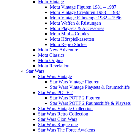
Motu Vintage
Motu Vintage Figuren 1981 – 1987
Motu Vintage Creaturen 1983 – 1987
Motu Vintage Fahrzeuge 1982 – 1986
Motu Waffen & Rüstungen
Motu Playsets & Accessories
Motu Mini – Comics
Motu Hörspielkassetten
Motu Repro Sticker
Motu New Advenure
Motu Classics
Motu Origins
Motu Revelation
Star Wars
Star Wars Vintage
Star Wars Vintage Figuren
Star Wars Vintage Playsets & Raumschiffe
Star Wars POTF 2
Star Wars POTF 2 Figuren
Star Wars POTF 2 Raumschiffe & Playsets
Star Wars Vintage Collecrion
Star Wars Retro Collection
Star Wars Clon Wars
Star Wars Rogue one
Star Wars The Force Awakens