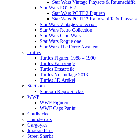
Star Wars Vintage Playsets & Raumschiffe
Star Wars POTF 2
Star Wars POTF 2 Figuren
Star Wars POTF 2 Raumschiffe & Playsets
Star Wars Vintage Collecrion
Star Wars Retro Collection
Star Wars Clon Wars
Star Wars Rogue one
Star Wars The Force Awakens
Turtles
Turtles Figuren 1988 – 1990
Turtles Fahrzeuge
Turtles Ersatzteile
Turtles Neuauflage 2013
Turtles 3D Artikel
StarCom
Starcom Repro Sticker
WWF
WWF Figuren
WWF Caps Panini
Cardbacks
Thundercats
Gargoyles
Jurassic Park
Street Sharks