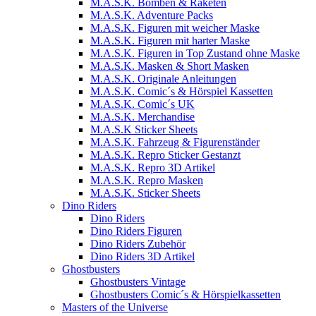
M.A.S.K. Bomben & Raketen
M.A.S.K. Adventure Packs
M.A.S.K. Figuren mit weicher Maske
M.A.S.K. Figuren mit harter Maske
M.A.S.K. Figuren in Top Zustand ohne Maske
M.A.S.K. Masken & Short Masken
M.A.S.K. Originale Anleitungen
M.A.S.K. Comic´s & Hörspiel Kassetten
M.A.S.K. Comic´s UK
M.A.S.K. Merchandise
M.A.S.K Sticker Sheets
M.A.S.K. Fahrzeug & Figurenständer
M.A.S.K. Repro Sticker Gestanzt
M.A.S.K. Repro 3D Artikel
M.A.S.K. Repro Masken
M.A.S.K. Sticker Sheets
Dino Riders
Dino Riders
Dino Riders Figuren
Dino Riders Zubehör
Dino Riders 3D Artikel
Ghostbusters
Ghostbusters Vintage
Ghostbusters Comic´s & Hörspielkassetten
Masters of the Universe