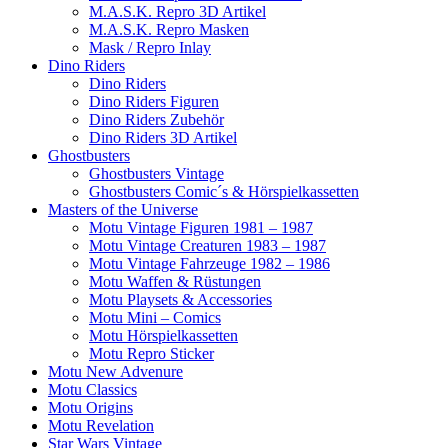
M.A.S.K. Repro 3D Artikel
M.A.S.K. Repro Masken
Mask / Repro Inlay
Dino Riders
Dino Riders
Dino Riders Figuren
Dino Riders Zubehör
Dino Riders 3D Artikel
Ghostbusters
Ghostbusters Vintage
Ghostbusters Comic´s & Hörspielkassetten
Masters of the Universe
Motu Vintage Figuren 1981 – 1987
Motu Vintage Creaturen 1983 – 1987
Motu Vintage Fahrzeuge 1982 – 1986
Motu Waffen & Rüstungen
Motu Playsets & Accessories
Motu Mini – Comics
Motu Hörspielkassetten
Motu Repro Sticker
Motu New Advenure
Motu Classics
Motu Origins
Motu Revelation
Star Wars Vintage