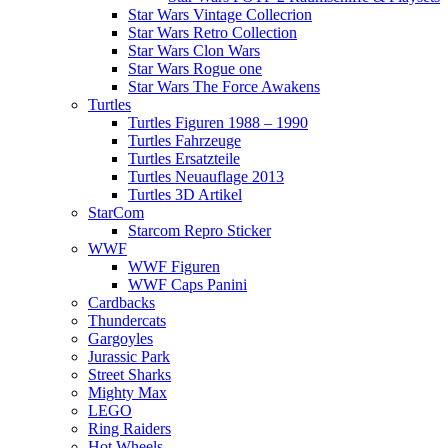
Star Wars Vintage Collecrion
Star Wars Retro Collection
Star Wars Clon Wars
Star Wars Rogue one
Star Wars The Force Awakens
Turtles
Turtles Figuren 1988 – 1990
Turtles Fahrzeuge
Turtles Ersatzteile
Turtles Neuauflage 2013
Turtles 3D Artikel
StarCom
Starcom Repro Sticker
WWF
WWF Figuren
WWF Caps Panini
Cardbacks
Thundercats
Gargoyles
Jurassic Park
Street Sharks
Mighty Max
LEGO
Ring Raiders
Hot Wheels