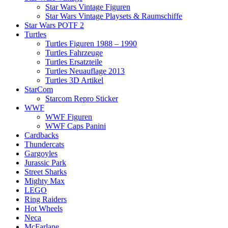
Star Wars Vintage Figuren
Star Wars Vintage Playsets & Raumschiffe
Star Wars POTF 2
Turtles
Turtles Figuren 1988 – 1990
Turtles Fahrzeuge
Turtles Ersatzteile
Turtles Neuauflage 2013
Turtles 3D Artikel
StarCom
Starcom Repro Sticker
WWF
WWF Figuren
WWF Caps Panini
Cardbacks
Thundercats
Gargoyles
Jurassic Park
Street Sharks
Mighty Max
LEGO
Ring Raiders
Hot Wheels
Neca
McFarlane