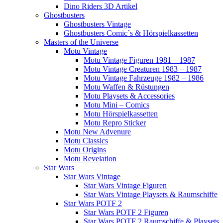
Dino Riders 3D Artikel
Ghostbusters
Ghostbusters Vintage
Ghostbusters Comic´s & Hörspielkassetten
Masters of the Universe
Motu Vintage
Motu Vintage Figuren 1981 – 1987
Motu Vintage Creaturen 1983 – 1987
Motu Vintage Fahrzeuge 1982 – 1986
Motu Waffen & Rüstungen
Motu Playsets & Accessories
Motu Mini – Comics
Motu Hörspielkassetten
Motu Repro Sticker
Motu New Advenure
Motu Classics
Motu Origins
Motu Revelation
Star Wars
Star Wars Vintage
Star Wars Vintage Figuren
Star Wars Vintage Playsets & Raumschiffe
Star Wars POTF 2
Star Wars POTF 2 Figuren
Star Wars POTF 2 Raumschiffe & Playsets