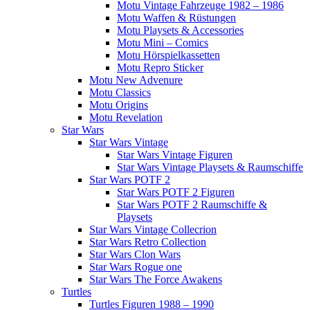
Motu Vintage Fahrzeuge 1982 – 1986
Motu Waffen & Rüstungen
Motu Playsets & Accessories
Motu Mini – Comics
Motu Hörspielkassetten
Motu Repro Sticker
Motu New Advenure
Motu Classics
Motu Origins
Motu Revelation
Star Wars
Star Wars Vintage
Star Wars Vintage Figuren
Star Wars Vintage Playsets & Raumschiffe
Star Wars POTF 2
Star Wars POTF 2 Figuren
Star Wars POTF 2 Raumschiffe &
Playsets
Star Wars Vintage Collecrion
Star Wars Retro Collection
Star Wars Clon Wars
Star Wars Rogue one
Star Wars The Force Awakens
Turtles
Turtles Figuren 1988 – 1990