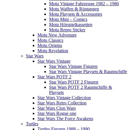
Motu Vintage Fahrzeuge 1982 – 1986
Motu Waffen & Rüstungen
Motu Playsets & Accessories
Motu Mini – Comics
Motu Hörspielkassetten
Motu Repro Sticker
Motu New Advenure
Motu Classics
Motu Origins
Motu Revelation
Star Wars
Star Wars Vintage
Star Wars Vintage Figuren
Star Wars Vintage Playsets & Raumschiffe
Star Wars POTF 2
Star Wars POTF 2 Figuren
Star Wars POTF 2 Raumschiffe &
Playsets
Star Wars Vintage Collecrion
Star Wars Retro Collection
Star Wars Clon Wars
Star Wars Rogue one
Star Wars The Force Awakens
Turtles
Turtles Figuren 1988 – 1990