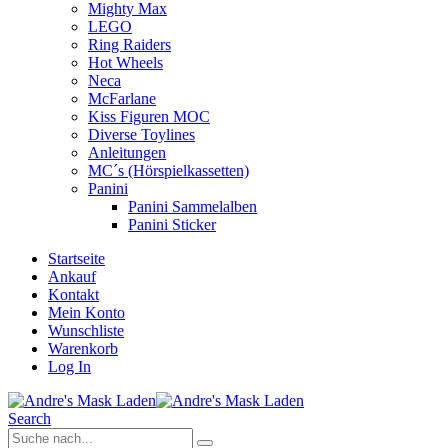
Mighty Max
LEGO
Ring Raiders
Hot Wheels
Neca
McFarlane
Kiss Figuren MOC
Diverse Toylines
Anleitungen
MC´s (Hörspielkassetten)
Panini
Panini Sammelalben
Panini Sticker
Startseite
Ankauf
Kontakt
Mein Konto
Wunschliste
Warenkorb
Log In
Search