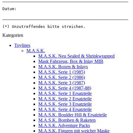
Datum:
_____________________________________________________
(*) Unzutreffendes bitte streichen.
Kategorien
Toylines
M.A.S.K.
M.A.S.K. Neu Sealed & Shrinkwrapped
Mask Fahrzeug, Box & Inlay MIB
M.A.S.K. Boxen & Inlays
M.A.S.K. Serie 1 (1985)
M.A.S.K. Serie 2 (1986)
M.A.S.K. Serie 3 (1987)
M.A.S.K. Serie 4 (1987-88)
M.A.S.K. Serie 1 Ersatzteile
M.A.S.K. Serie 2 Ersatzteile
M.A.S.K. Serie 3 Ersatzteile
M.A.S.K. Serie 4 Ersatzteile
M.A.S.K. Boulder Hill & Ersatzteile
M.A.S.K. Bomben & Raketen
M.A.S.K. Adventure Packs
M.A.S.K. Figuren mit weicher Maske