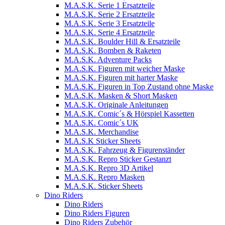
M.A.S.K. Serie 1 Ersatzteile
M.A.S.K. Serie 2 Ersatzteile
M.A.S.K. Serie 3 Ersatzteile
M.A.S.K. Serie 4 Ersatzteile
M.A.S.K. Boulder Hill & Ersatzteile
M.A.S.K. Bomben & Raketen
M.A.S.K. Adventure Packs
M.A.S.K. Figuren mit weicher Maske
M.A.S.K. Figuren mit harter Maske
M.A.S.K. Figuren in Top Zustand ohne Maske
M.A.S.K. Masken & Short Masken
M.A.S.K. Originale Anleitungen
M.A.S.K. Comic´s & Hörspiel Kassetten
M.A.S.K. Comic´s UK
M.A.S.K. Merchandise
M.A.S.K Sticker Sheets
M.A.S.K. Fahrzeug & Figurenständer
M.A.S.K. Repro Sticker Gestanzt
M.A.S.K. Repro 3D Artikel
M.A.S.K. Repro Masken
M.A.S.K. Sticker Sheets
Dino Riders
Dino Riders
Dino Riders Figuren
Dino Riders Zubehör