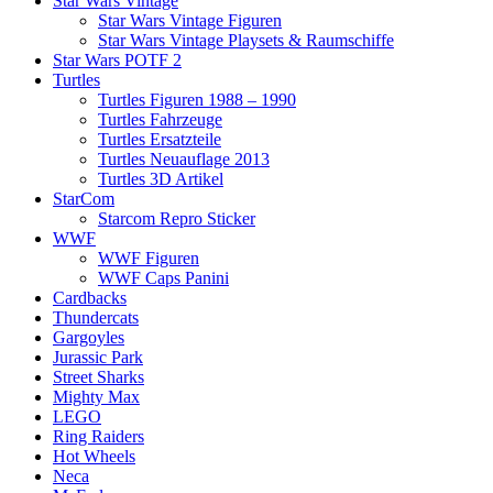
Star Wars Vintage
Star Wars Vintage Figuren
Star Wars Vintage Playsets & Raumschiffe
Star Wars POTF 2
Turtles
Turtles Figuren 1988 – 1990
Turtles Fahrzeuge
Turtles Ersatzteile
Turtles Neuauflage 2013
Turtles 3D Artikel
StarCom
Starcom Repro Sticker
WWF
WWF Figuren
WWF Caps Panini
Cardbacks
Thundercats
Gargoyles
Jurassic Park
Street Sharks
Mighty Max
LEGO
Ring Raiders
Hot Wheels
Neca