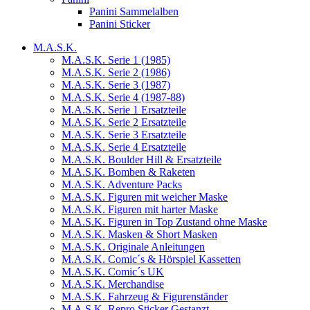
Panini Sammelalben
Panini Sticker
M.A.S.K.
M.A.S.K. Serie 1 (1985)
M.A.S.K. Serie 2 (1986)
M.A.S.K. Serie 3 (1987)
M.A.S.K. Serie 4 (1987-88)
M.A.S.K. Serie 1 Ersatzteile
M.A.S.K. Serie 2 Ersatzteile
M.A.S.K. Serie 3 Ersatzteile
M.A.S.K. Serie 4 Ersatzteile
M.A.S.K. Boulder Hill & Ersatzteile
M.A.S.K. Bomben & Raketen
M.A.S.K. Adventure Packs
M.A.S.K. Figuren mit weicher Maske
M.A.S.K. Figuren mit harter Maske
M.A.S.K. Figuren in Top Zustand ohne Maske
M.A.S.K. Masken & Short Masken
M.A.S.K. Originale Anleitungen
M.A.S.K. Comic´s & Hörspiel Kassetten
M.A.S.K. Comic´s UK
M.A.S.K. Merchandise
M.A.S.K. Fahrzeug & Figurenständer
M.A.S.K. Repro Sticker Gestanzt