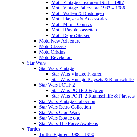
Motu Vintage Creaturen 1983 – 1987
Motu Vintage Fahrzeuge 1982 – 1986
Motu Waffen & Rüstungen
Motu Playsets & Accessories
Motu Mini – Comics
Motu Hörspielkassetten
Motu Repro Sticker
Motu New Advenure
Motu Classics
Motu Origins
Motu Revelation
Star Wars
Star Wars Vintage
Star Wars Vintage Figuren
Star Wars Vintage Playsets & Raumschiffe
Star Wars POTF 2
Star Wars POTF 2 Figuren
Star Wars POTF 2 Raumschiffe & Playsets
Star Wars Vintage Collecrion
Star Wars Retro Collection
Star Wars Clon Wars
Star Wars Rogue one
Star Wars The Force Awakens
Turtles
Turtles Figuren 1988 – 1990