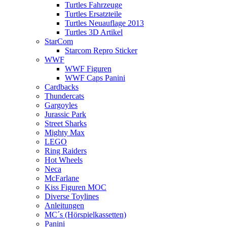
Turtles Fahrzeuge
Turtles Ersatzteile
Turtles Neuauflage 2013
Turtles 3D Artikel
StarCom
Starcom Repro Sticker
WWF
WWF Figuren
WWF Caps Panini
Cardbacks
Thundercats
Gargoyles
Jurassic Park
Street Sharks
Mighty Max
LEGO
Ring Raiders
Hot Wheels
Neca
McFarlane
Kiss Figuren MOC
Diverse Toylines
Anleitungen
MC´s (Hörspielkassetten)
Panini