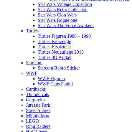
Star Wars Vintage Collecrion
Star Wars Retro Collection
Star Wars Clon Wars
Star Wars Rogue one
Star Wars The Force Awakens
Turtles
Turtles Figuren 1988 – 1990
Turtles Fahrzeuge
Turtles Ersatzteile
Turtles Neuauflage 2013
Turtles 3D Artikel
StarCom
Starcom Repro Sticker
WWF
WWF Figuren
WWF Caps Panini
Cardbacks
Thundercats
Gargoyles
Jurassic Park
Street Sharks
Mighty Max
LEGO
Ring Raiders
Hot Wheels