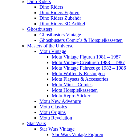
Dino Riders
Dino Riders
Dino Riders Figuren
Dino Riders Zubehör
Dino Riders 3D Artikel
Ghostbusters
Ghostbusters Vintage
Ghostbusters Comic´s & Hörspielkassetten
Masters of the Universe
Motu Vintage
Motu Vintage Figuren 1981 – 1987
Motu Vintage Creaturen 1983 – 1987
Motu Vintage Fahrzeuge 1982 – 1986
Motu Waffen & Rüstungen
Motu Playsets & Accessories
Motu Mini – Comics
Motu Hörspielkassetten
Motu Repro Sticker
Motu New Advenure
Motu Classics
Motu Origins
Motu Revelation
Star Wars
Star Wars Vintage
Star Wars Vintage Figuren