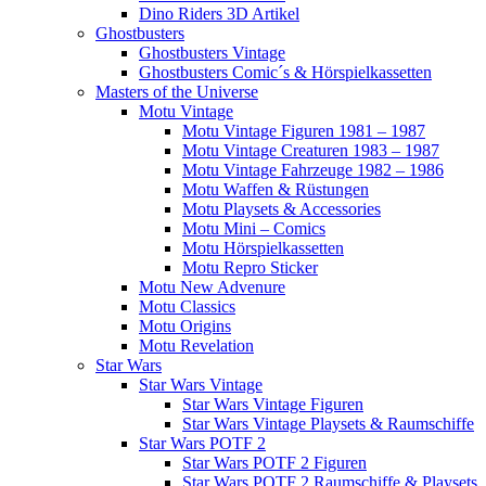
Dino Riders 3D Artikel
Ghostbusters
Ghostbusters Vintage
Ghostbusters Comic´s & Hörspielkassetten
Masters of the Universe
Motu Vintage
Motu Vintage Figuren 1981 – 1987
Motu Vintage Creaturen 1983 – 1987
Motu Vintage Fahrzeuge 1982 – 1986
Motu Waffen & Rüstungen
Motu Playsets & Accessories
Motu Mini – Comics
Motu Hörspielkassetten
Motu Repro Sticker
Motu New Advenure
Motu Classics
Motu Origins
Motu Revelation
Star Wars
Star Wars Vintage
Star Wars Vintage Figuren
Star Wars Vintage Playsets & Raumschiffe
Star Wars POTF 2
Star Wars POTF 2 Figuren
Star Wars POTF 2 Raumschiffe & Playsets