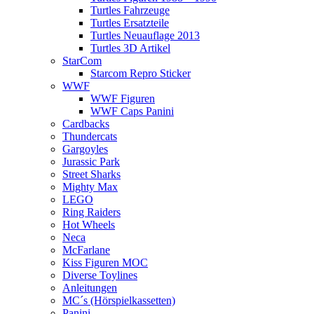
Turtles Fahrzeuge
Turtles Ersatzteile
Turtles Neuauflage 2013
Turtles 3D Artikel
StarCom
Starcom Repro Sticker
WWF
WWF Figuren
WWF Caps Panini
Cardbacks
Thundercats
Gargoyles
Jurassic Park
Street Sharks
Mighty Max
LEGO
Ring Raiders
Hot Wheels
Neca
McFarlane
Kiss Figuren MOC
Diverse Toylines
Anleitungen
MC´s (Hörspielkassetten)
Panini