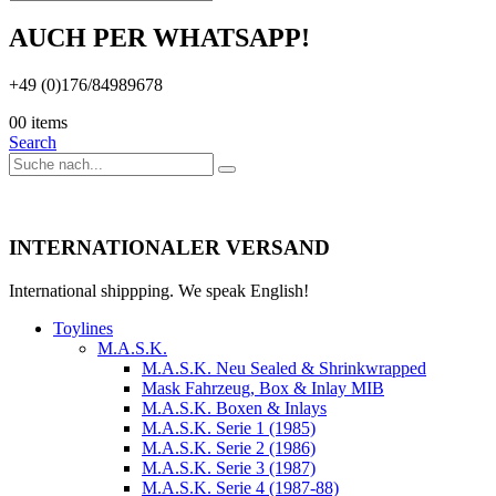
AUCH PER WHATSAPP!
+49 (0)176/84989678
0
0 items
Search
INTERNATIONALER VERSAND
International shippping. We speak English!
Toylines
M.A.S.K.
M.A.S.K. Neu Sealed & Shrinkwrapped
Mask Fahrzeug, Box & Inlay MIB
M.A.S.K. Boxen & Inlays
M.A.S.K. Serie 1 (1985)
M.A.S.K. Serie 2 (1986)
M.A.S.K. Serie 3 (1987)
M.A.S.K. Serie 4 (1987-88)