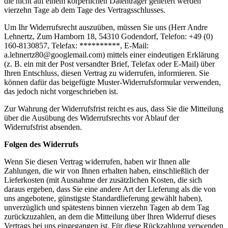
die nicht auf einem körperlichen Datenträger geliefert werden
vierzehn Tage ab dem Tage des Vertragsschlusses.
Um Ihr Widerrufsrecht auszuüben, müssen Sie uns (Herr Andre
Lehnertz, Zum Hamborn 18, 54310 Godendorf, Telefon: +49 (0)
160-8130857, Telefax: **********, E-Mail:
a.lehnertz80@googlemail.com) mittels einer eindeutigen Erklärung
(z. B. ein mit der Post versandter Brief, Telefax oder E-Mail) über
Ihren Entschluss, diesen Vertrag zu widerrufen, informieren. Sie
können dafür das beigefügte Muster-Widerrufsformular verwenden,
das jedoch nicht vorgeschrieben ist.
Zur Wahrung der Widerrufsfrist reicht es aus, dass Sie die Mitteilung
über die Ausübung des Widerrufsrechts vor Ablauf der
Widerrufsfrist absenden.
Folgen des Widerrufs
Wenn Sie diesen Vertrag widerrufen, haben wir Ihnen alle
Zahlungen, die wir von Ihnen erhalten haben, einschließlich der
Lieferkosten (mit Ausnahme der zusätzlichen Kosten, die sich
daraus ergeben, dass Sie eine andere Art der Lieferung als die von
uns angebotene, günstigste Standardlieferung gewählt haben),
unverzüglich und spätestens binnen vierzehn Tagen ab dem Tag
zurückzuzahlen, an dem die Mitteilung über Ihren Widerruf dieses
Vertrags bei uns eingegangen ist. Für diese Rückzahlung verwenden