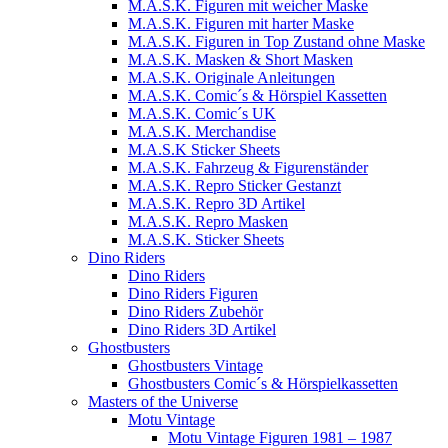
M.A.S.K. Figuren mit weicher Maske
M.A.S.K. Figuren mit harter Maske
M.A.S.K. Figuren in Top Zustand ohne Maske
M.A.S.K. Masken & Short Masken
M.A.S.K. Originale Anleitungen
M.A.S.K. Comic´s & Hörspiel Kassetten
M.A.S.K. Comic´s UK
M.A.S.K. Merchandise
M.A.S.K Sticker Sheets
M.A.S.K. Fahrzeug & Figurenständer
M.A.S.K. Repro Sticker Gestanzt
M.A.S.K. Repro 3D Artikel
M.A.S.K. Repro Masken
M.A.S.K. Sticker Sheets
Dino Riders
Dino Riders
Dino Riders Figuren
Dino Riders Zubehör
Dino Riders 3D Artikel
Ghostbusters
Ghostbusters Vintage
Ghostbusters Comic´s & Hörspielkassetten
Masters of the Universe
Motu Vintage
Motu Vintage Figuren 1981 – 1987