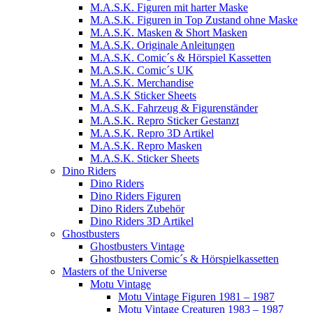
M.A.S.K. Figuren mit harter Maske
M.A.S.K. Figuren in Top Zustand ohne Maske
M.A.S.K. Masken & Short Masken
M.A.S.K. Originale Anleitungen
M.A.S.K. Comic´s & Hörspiel Kassetten
M.A.S.K. Comic´s UK
M.A.S.K. Merchandise
M.A.S.K Sticker Sheets
M.A.S.K. Fahrzeug & Figurenständer
M.A.S.K. Repro Sticker Gestanzt
M.A.S.K. Repro 3D Artikel
M.A.S.K. Repro Masken
M.A.S.K. Sticker Sheets
Dino Riders
Dino Riders
Dino Riders Figuren
Dino Riders Zubehör
Dino Riders 3D Artikel
Ghostbusters
Ghostbusters Vintage
Ghostbusters Comic´s & Hörspielkassetten
Masters of the Universe
Motu Vintage
Motu Vintage Figuren 1981 – 1987
Motu Vintage Creaturen 1983 – 1987