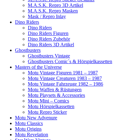
M.A.S.K. Repro 3D Artikel
M.A.S.K. Repro Masken
Mask / Repro Inlay
Dino Riders
Dino Riders
Dino Riders Figuren
Dino Riders Zubehör
Dino Riders 3D Artikel
Ghostbusters
Ghostbusters Vintage
Ghostbusters Comic´s & Hörspielkassetten
Masters of the Universe
Motu Vintage Figuren 1981 – 1987
Motu Vintage Creaturen 1983 – 1987
Motu Vintage Fahrzeuge 1982 – 1986
Motu Waffen & Rüstungen
Motu Playsets & Accessories
Motu Mini – Comics
Motu Hörspielkassetten
Motu Repro Sticker
Motu New Advenure
Motu Classics
Motu Origins
Motu Revelation