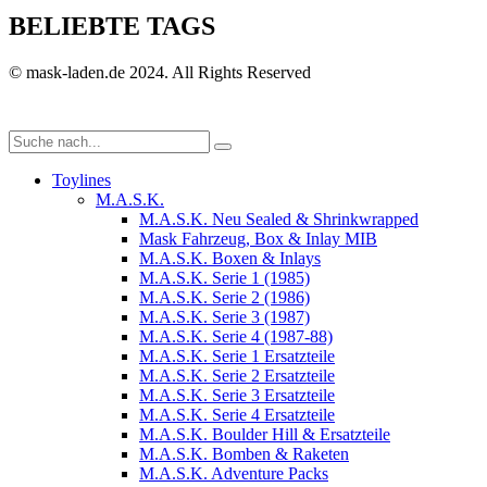
BELIEBTE TAGS
© mask-laden.de 2024. All Rights Reserved
Toylines
M.A.S.K.
M.A.S.K. Neu Sealed & Shrinkwrapped
Mask Fahrzeug, Box & Inlay MIB
M.A.S.K. Boxen & Inlays
M.A.S.K. Serie 1 (1985)
M.A.S.K. Serie 2 (1986)
M.A.S.K. Serie 3 (1987)
M.A.S.K. Serie 4 (1987-88)
M.A.S.K. Serie 1 Ersatzteile
M.A.S.K. Serie 2 Ersatzteile
M.A.S.K. Serie 3 Ersatzteile
M.A.S.K. Serie 4 Ersatzteile
M.A.S.K. Boulder Hill & Ersatzteile
M.A.S.K. Bomben & Raketen
M.A.S.K. Adventure Packs