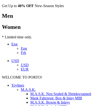
Get Up to
40% OFF
New-Season Styles
Men
Women
* Limited time only.
Eng
Eng
Frh
USD
USD
EUR
WELCOME TO PORTO!
Toylines
M.A.S.K.
M.A.S.K. Neu Sealed & Shrinkwrapped
Mask Fahrzeug, Box & Inlay MIB
M.A.S.K. Boxen & Inlays