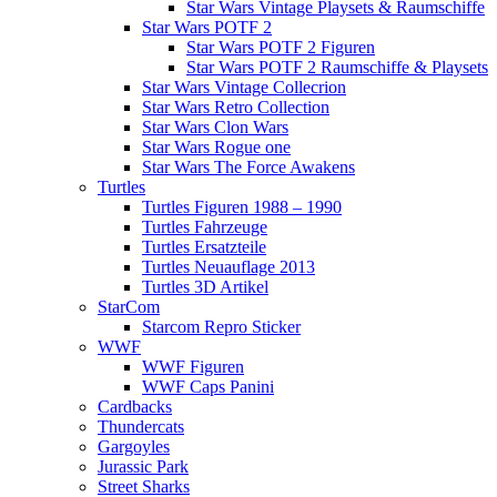
Star Wars Vintage Playsets & Raumschiffe
Star Wars POTF 2
Star Wars POTF 2 Figuren
Star Wars POTF 2 Raumschiffe & Playsets
Star Wars Vintage Collecrion
Star Wars Retro Collection
Star Wars Clon Wars
Star Wars Rogue one
Star Wars The Force Awakens
Turtles
Turtles Figuren 1988 – 1990
Turtles Fahrzeuge
Turtles Ersatzteile
Turtles Neuauflage 2013
Turtles 3D Artikel
StarCom
Starcom Repro Sticker
WWF
WWF Figuren
WWF Caps Panini
Cardbacks
Thundercats
Gargoyles
Jurassic Park
Street Sharks