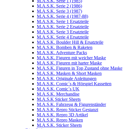
M.A.S.K. Serie 1 (1985)
M.A.S.K. Serie 2 (1986)
M.A.S.K. Serie 3 (1987)
M.A.S.K. Serie 4 (1987-88)
M.A.S.K. Serie 1 Ersatzteile
M.A.S.K. Serie 2 Ersatzteile
M.A.S.K. Serie 3 Ersatzteile
M.A.S.K. Serie 4 Ersatzteile
M.A.S.K. Boulder Hill & Ersatzteile
M.A.S.K. Bomben & Raketen
M.A.S.K. Adventure Packs
M.A.S.K. Figuren mit weicher Maske
M.A.S.K. Figuren mit harter Maske
M.A.S.K. Figuren in Top Zustand ohne Maske
M.A.S.K. Masken & Short Masken
M.A.S.K. Originale Anleitungen
M.A.S.K. Comic´s & Hörspiel Kassetten
M.A.S.K. Comic´s UK
M.A.S.K. Merchandise
M.A.S.K Sticker Sheets
M.A.S.K. Fahrzeug & Figurenständer
M.A.S.K. Repro Sticker Gestanzt
M.A.S.K. Repro 3D Artikel
M.A.S.K. Repro Masken
M.A.S.K. Sticker Sheets