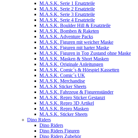
M.A.S.K. Serie 1 Ersatzteile
M.A.S.K. Serie 2 Ersatzteile
M.A.S.K. Serie 3 Ersatzteile
M.A.S.K. Serie 4 Ersatzteile
M.A.S.K. Boulder Hill & Ersatzteile
M.A.S.K. Bomben & Raketen
M.A.S.K. Adventure Packs
M.A.S.K. Figuren mit weicher Maske
M.A.S.K. Figuren mit harter Maske
M.A.S.K. Figuren in Top Zustand ohne Maske
M.A.S.K. Masken & Short Masken
M.A.S.K. Originale Anleitungen
M.A.S.K. Comic´s & Hörspiel Kassetten
M.A.S.K. Comic´s UK
M.A.S.K. Merchandise
M.A.S.K Sticker Sheets
M.A.S.K. Fahrzeug & Figurenständer
M.A.S.K. Repro Sticker Gestanzt
M.A.S.K. Repro 3D Artikel
M.A.S.K. Repro Masken
M.A.S.K. Sticker Sheets
Dino Riders
Dino Riders
Dino Riders Figuren
Dino Riders Zubehör