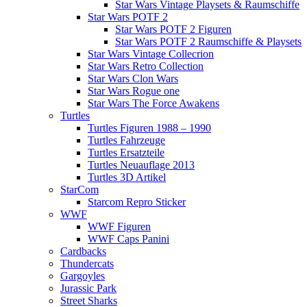
Star Wars Vintage Playsets & Raumschiffe
Star Wars POTF 2
Star Wars POTF 2 Figuren
Star Wars POTF 2 Raumschiffe & Playsets
Star Wars Vintage Collecrion
Star Wars Retro Collection
Star Wars Clon Wars
Star Wars Rogue one
Star Wars The Force Awakens
Turtles
Turtles Figuren 1988 – 1990
Turtles Fahrzeuge
Turtles Ersatzteile
Turtles Neuauflage 2013
Turtles 3D Artikel
StarCom
Starcom Repro Sticker
WWF
WWF Figuren
WWF Caps Panini
Cardbacks
Thundercats
Gargoyles
Jurassic Park
Street Sharks