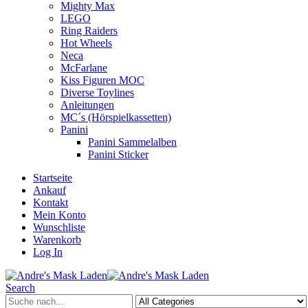
Mighty Max
LEGO
Ring Raiders
Hot Wheels
Neca
McFarlane
Kiss Figuren MOC
Diverse Toylines
Anleitungen
MC´s (Hörspielkassetten)
Panini
Panini Sammelalben
Panini Sticker
Startseite
Ankauf
Kontakt
Mein Konto
Wunschliste
Warenkorb
Log In
Search