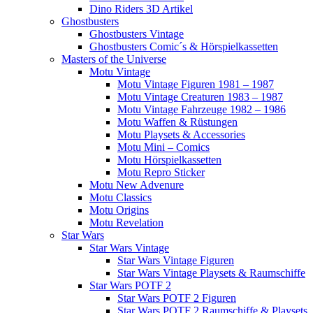
Dino Riders 3D Artikel
Ghostbusters
Ghostbusters Vintage
Ghostbusters Comic´s & Hörspielkassetten
Masters of the Universe
Motu Vintage
Motu Vintage Figuren 1981 – 1987
Motu Vintage Creaturen 1983 – 1987
Motu Vintage Fahrzeuge 1982 – 1986
Motu Waffen & Rüstungen
Motu Playsets & Accessories
Motu Mini – Comics
Motu Hörspielkassetten
Motu Repro Sticker
Motu New Advenure
Motu Classics
Motu Origins
Motu Revelation
Star Wars
Star Wars Vintage
Star Wars Vintage Figuren
Star Wars Vintage Playsets & Raumschiffe
Star Wars POTF 2
Star Wars POTF 2 Figuren
Star Wars POTF 2 Raumschiffe & Playsets