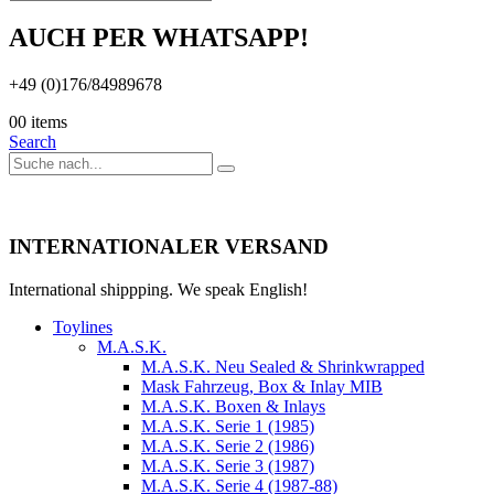
AUCH PER WHATSAPP!
+49 (0)176/84989678
0
0 items
Search
INTERNATIONALER VERSAND
International shippping. We speak English!
Toylines
M.A.S.K.
M.A.S.K. Neu Sealed & Shrinkwrapped
Mask Fahrzeug, Box & Inlay MIB
M.A.S.K. Boxen & Inlays
M.A.S.K. Serie 1 (1985)
M.A.S.K. Serie 2 (1986)
M.A.S.K. Serie 3 (1987)
M.A.S.K. Serie 4 (1987-88)