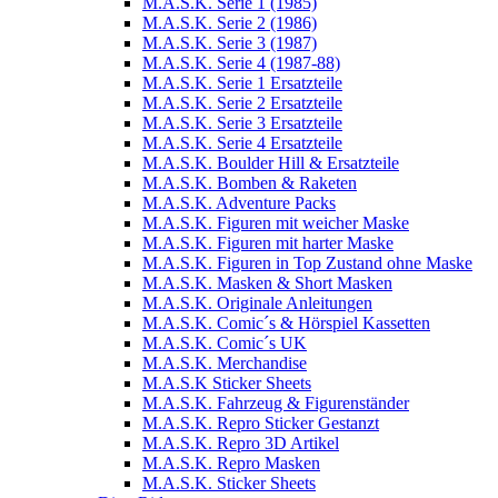
M.A.S.K. Serie 1 (1985)
M.A.S.K. Serie 2 (1986)
M.A.S.K. Serie 3 (1987)
M.A.S.K. Serie 4 (1987-88)
M.A.S.K. Serie 1 Ersatzteile
M.A.S.K. Serie 2 Ersatzteile
M.A.S.K. Serie 3 Ersatzteile
M.A.S.K. Serie 4 Ersatzteile
M.A.S.K. Boulder Hill & Ersatzteile
M.A.S.K. Bomben & Raketen
M.A.S.K. Adventure Packs
M.A.S.K. Figuren mit weicher Maske
M.A.S.K. Figuren mit harter Maske
M.A.S.K. Figuren in Top Zustand ohne Maske
M.A.S.K. Masken & Short Masken
M.A.S.K. Originale Anleitungen
M.A.S.K. Comic´s & Hörspiel Kassetten
M.A.S.K. Comic´s UK
M.A.S.K. Merchandise
M.A.S.K Sticker Sheets
M.A.S.K. Fahrzeug & Figurenständer
M.A.S.K. Repro Sticker Gestanzt
M.A.S.K. Repro 3D Artikel
M.A.S.K. Repro Masken
M.A.S.K. Sticker Sheets