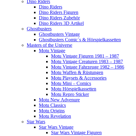
Dino Riders
Dino Riders
Dino Riders Figuren
Dino Riders Zubehör
Dino Riders 3D Artikel
Ghostbusters
Ghostbusters Vintage
Ghostbusters Comic´s & Hörspielkassetten
Masters of the Universe
Motu Vintage
Motu Vintage Figuren 1981 – 1987
Motu Vintage Creaturen 1983 – 1987
Motu Vintage Fahrzeuge 1982 – 1986
Motu Waffen & Rüstungen
Motu Playsets & Accessories
Motu Mini – Comics
Motu Hörspielkassetten
Motu Repro Sticker
Motu New Advenure
Motu Classics
Motu Origins
Motu Revelation
Star Wars
Star Wars Vintage
Star Wars Vintage Figuren