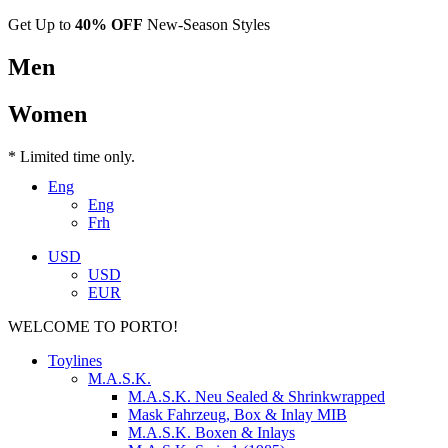
Get Up to
40% OFF
New-Season Styles
Men
Women
* Limited time only.
Eng
Eng
Frh
USD
USD
EUR
WELCOME TO PORTO!
Toylines
M.A.S.K.
M.A.S.K. Neu Sealed & Shrinkwrapped
Mask Fahrzeug, Box & Inlay MIB
M.A.S.K. Boxen & Inlays