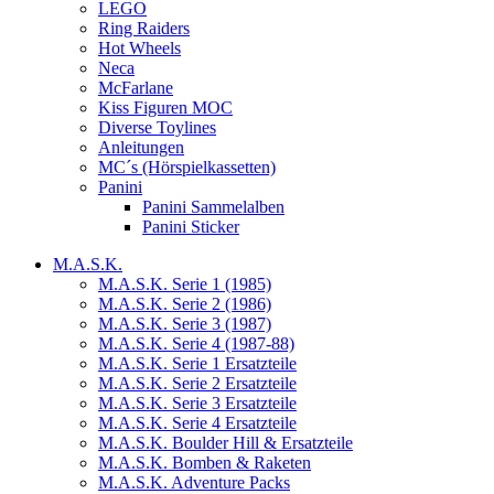
LEGO
Ring Raiders
Hot Wheels
Neca
McFarlane
Kiss Figuren MOC
Diverse Toylines
Anleitungen
MC´s (Hörspielkassetten)
Panini
Panini Sammelalben
Panini Sticker
M.A.S.K.
M.A.S.K. Serie 1 (1985)
M.A.S.K. Serie 2 (1986)
M.A.S.K. Serie 3 (1987)
M.A.S.K. Serie 4 (1987-88)
M.A.S.K. Serie 1 Ersatzteile
M.A.S.K. Serie 2 Ersatzteile
M.A.S.K. Serie 3 Ersatzteile
M.A.S.K. Serie 4 Ersatzteile
M.A.S.K. Boulder Hill & Ersatzteile
M.A.S.K. Bomben & Raketen
M.A.S.K. Adventure Packs