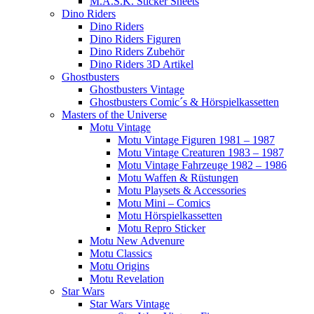
M.A.S.K. Sticker Sheets
Dino Riders
Dino Riders
Dino Riders Figuren
Dino Riders Zubehör
Dino Riders 3D Artikel
Ghostbusters
Ghostbusters Vintage
Ghostbusters Comic´s & Hörspielkassetten
Masters of the Universe
Motu Vintage
Motu Vintage Figuren 1981 – 1987
Motu Vintage Creaturen 1983 – 1987
Motu Vintage Fahrzeuge 1982 – 1986
Motu Waffen & Rüstungen
Motu Playsets & Accessories
Motu Mini – Comics
Motu Hörspielkassetten
Motu Repro Sticker
Motu New Advenure
Motu Classics
Motu Origins
Motu Revelation
Star Wars
Star Wars Vintage