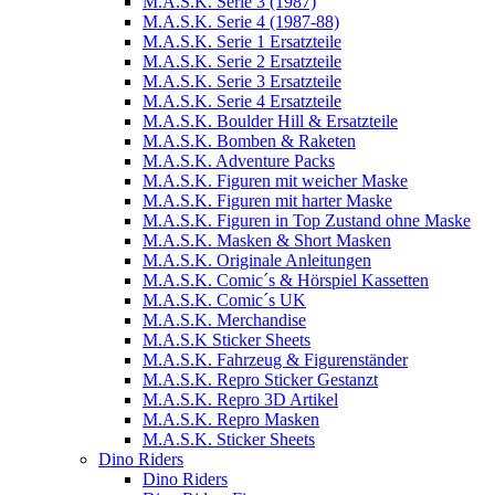
M.A.S.K. Serie 3 (1987)
M.A.S.K. Serie 4 (1987-88)
M.A.S.K. Serie 1 Ersatzteile
M.A.S.K. Serie 2 Ersatzteile
M.A.S.K. Serie 3 Ersatzteile
M.A.S.K. Serie 4 Ersatzteile
M.A.S.K. Boulder Hill & Ersatzteile
M.A.S.K. Bomben & Raketen
M.A.S.K. Adventure Packs
M.A.S.K. Figuren mit weicher Maske
M.A.S.K. Figuren mit harter Maske
M.A.S.K. Figuren in Top Zustand ohne Maske
M.A.S.K. Masken & Short Masken
M.A.S.K. Originale Anleitungen
M.A.S.K. Comic´s & Hörspiel Kassetten
M.A.S.K. Comic´s UK
M.A.S.K. Merchandise
M.A.S.K Sticker Sheets
M.A.S.K. Fahrzeug & Figurenständer
M.A.S.K. Repro Sticker Gestanzt
M.A.S.K. Repro 3D Artikel
M.A.S.K. Repro Masken
M.A.S.K. Sticker Sheets
Dino Riders
Dino Riders