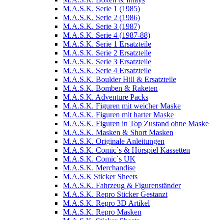
M.A.S.K. Serie 1 (1985)
M.A.S.K. Serie 2 (1986)
M.A.S.K. Serie 3 (1987)
M.A.S.K. Serie 4 (1987-88)
M.A.S.K. Serie 1 Ersatzteile
M.A.S.K. Serie 2 Ersatzteile
M.A.S.K. Serie 3 Ersatzteile
M.A.S.K. Serie 4 Ersatzteile
M.A.S.K. Boulder Hill & Ersatzteile
M.A.S.K. Bomben & Raketen
M.A.S.K. Adventure Packs
M.A.S.K. Figuren mit weicher Maske
M.A.S.K. Figuren mit harter Maske
M.A.S.K. Figuren in Top Zustand ohne Maske
M.A.S.K. Masken & Short Masken
M.A.S.K. Originale Anleitungen
M.A.S.K. Comic´s & Hörspiel Kassetten
M.A.S.K. Comic´s UK
M.A.S.K. Merchandise
M.A.S.K Sticker Sheets
M.A.S.K. Fahrzeug & Figurenständer
M.A.S.K. Repro Sticker Gestanzt
M.A.S.K. Repro 3D Artikel
M.A.S.K. Repro Masken