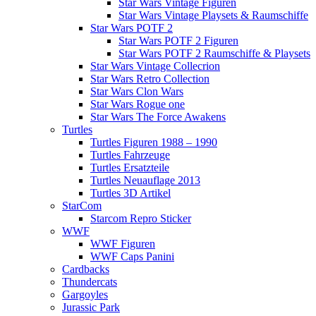
Star Wars Vintage Figuren
Star Wars Vintage Playsets & Raumschiffe
Star Wars POTF 2
Star Wars POTF 2 Figuren
Star Wars POTF 2 Raumschiffe & Playsets
Star Wars Vintage Collecrion
Star Wars Retro Collection
Star Wars Clon Wars
Star Wars Rogue one
Star Wars The Force Awakens
Turtles
Turtles Figuren 1988 – 1990
Turtles Fahrzeuge
Turtles Ersatzteile
Turtles Neuauflage 2013
Turtles 3D Artikel
StarCom
Starcom Repro Sticker
WWF
WWF Figuren
WWF Caps Panini
Cardbacks
Thundercats
Gargoyles
Jurassic Park