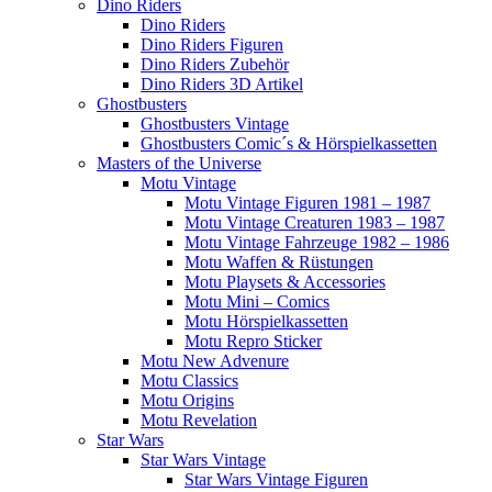
Dino Riders
Dino Riders
Dino Riders Figuren
Dino Riders Zubehör
Dino Riders 3D Artikel
Ghostbusters
Ghostbusters Vintage
Ghostbusters Comic´s & Hörspielkassetten
Masters of the Universe
Motu Vintage
Motu Vintage Figuren 1981 – 1987
Motu Vintage Creaturen 1983 – 1987
Motu Vintage Fahrzeuge 1982 – 1986
Motu Waffen & Rüstungen
Motu Playsets & Accessories
Motu Mini – Comics
Motu Hörspielkassetten
Motu Repro Sticker
Motu New Advenure
Motu Classics
Motu Origins
Motu Revelation
Star Wars
Star Wars Vintage
Star Wars Vintage Figuren