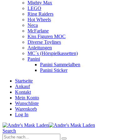
Mighty Max
LEGO
Ring Raiders
Hot Wheels
Neca
McFarlane
Kiss Figuren MOC
Diverse Toylines
Anleitungen
MC´s (Hörspielkassetten)
Panini
Panini Sammelalben
Panini Sticker
Startseite
Ankauf
Kontakt
Mein Konto
Wunschliste
Warenkorb
Log In
Search