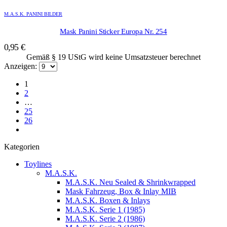
M.A.S.K. PANINI BILDER
Mask Panini Sticker Europa Nr. 254
0,95
€
Gemäß § 19 UStG wird keine Umsatzsteuer berechnet
Anzeigen:
1
2
…
25
26
Kategorien
Toylines
M.A.S.K.
M.A.S.K. Neu Sealed & Shrinkwrapped
Mask Fahrzeug, Box & Inlay MIB
M.A.S.K. Boxen & Inlays
M.A.S.K. Serie 1 (1985)
M.A.S.K. Serie 2 (1986)