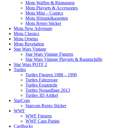
Motu Waffen & Rüstungen
Motu Playsets & Accessories
Motu Mini – Comics
Motu Hörspielkassetten
Motu Repro Sticker
Motu New Advenure
Motu Classics
Motu Origins
Motu Revelation
Star Wars Vintage
Star Wars Vintage Figuren
Star Wars Vintage Playsets & Raumschiffe
Star Wars POTF 2
Turtles
Turtles Figuren 1988 – 1990
Turtles Fahrzeuge
Turtles Ersatzteile
Turtles Neuauflage 2013
Turtles 3D Artikel
StarCom
Starcom Repro Sticker
WWF
WWF Figuren
WWF Caps Panini
Cardbacks