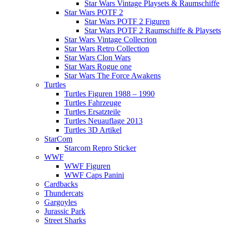
Star Wars Vintage Playsets & Raumschiffe
Star Wars POTF 2
Star Wars POTF 2 Figuren
Star Wars POTF 2 Raumschiffe & Playsets
Star Wars Vintage Collecrion
Star Wars Retro Collection
Star Wars Clon Wars
Star Wars Rogue one
Star Wars The Force Awakens
Turtles
Turtles Figuren 1988 – 1990
Turtles Fahrzeuge
Turtles Ersatzteile
Turtles Neuauflage 2013
Turtles 3D Artikel
StarCom
Starcom Repro Sticker
WWF
WWF Figuren
WWF Caps Panini
Cardbacks
Thundercats
Gargoyles
Jurassic Park
Street Sharks