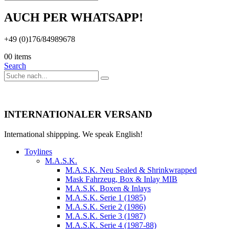
AUCH PER WHATSAPP!
+49 (0)176/84989678
0
0 items
Search
INTERNATIONALER VERSAND
International shippping. We speak English!
Toylines
M.A.S.K.
M.A.S.K. Neu Sealed & Shrinkwrapped
Mask Fahrzeug, Box & Inlay MIB
M.A.S.K. Boxen & Inlays
M.A.S.K. Serie 1 (1985)
M.A.S.K. Serie 2 (1986)
M.A.S.K. Serie 3 (1987)
M.A.S.K. Serie 4 (1987-88)