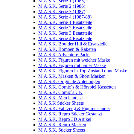
M.A.S.K. Serie 1 (1985)
M.A.S.K. Serie 2 (1986)
M.A.S.K. Serie 3 (1987)
M.A.S.K. Serie 4 (1987-88)
M.A.S.K. Serie 1 Ersatzteile
M.A.S.K. Serie 2 Ersatzteile
M.A.S.K. Serie 3 Ersatzteile
M.A.S.K. Serie 4 Ersatzteile
M.A.S.K. Boulder Hill & Ersatzteile
M.A.S.K. Bomben & Raketen
M.A.S.K. Adventure Packs
M.A.S.K. Figuren mit weicher Maske
M.A.S.K. Figuren mit harter Maske
M.A.S.K. Figuren in Top Zustand ohne Maske
M.A.S.K. Masken & Short Masken
M.A.S.K. Originale Anleitungen
M.A.S.K. Comic´s & Hörspiel Kassetten
M.A.S.K. Comic´s UK
M.A.S.K. Merchandise
M.A.S.K Sticker Sheets
M.A.S.K. Fahrzeug & Figurenständer
M.A.S.K. Repro Sticker Gestanzt
M.A.S.K. Repro 3D Artikel
M.A.S.K. Repro Masken
M.A.S.K. Sticker Sheets