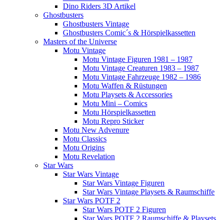
Dino Riders 3D Artikel
Ghostbusters
Ghostbusters Vintage
Ghostbusters Comic´s & Hörspielkassetten
Masters of the Universe
Motu Vintage
Motu Vintage Figuren 1981 – 1987
Motu Vintage Creaturen 1983 – 1987
Motu Vintage Fahrzeuge 1982 – 1986
Motu Waffen & Rüstungen
Motu Playsets & Accessories
Motu Mini – Comics
Motu Hörspielkassetten
Motu Repro Sticker
Motu New Advenure
Motu Classics
Motu Origins
Motu Revelation
Star Wars
Star Wars Vintage
Star Wars Vintage Figuren
Star Wars Vintage Playsets & Raumschiffe
Star Wars POTF 2
Star Wars POTF 2 Figuren
Star Wars POTF 2 Raumschiffe & Playsets