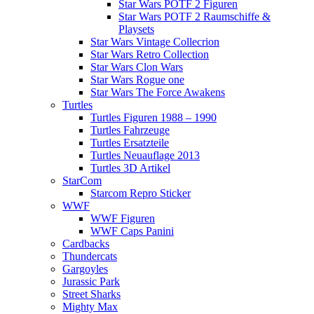
Star Wars POTF 2 Figuren
Star Wars POTF 2 Raumschiffe &
Playsets
Star Wars Vintage Collecrion
Star Wars Retro Collection
Star Wars Clon Wars
Star Wars Rogue one
Star Wars The Force Awakens
Turtles
Turtles Figuren 1988 – 1990
Turtles Fahrzeuge
Turtles Ersatzteile
Turtles Neuauflage 2013
Turtles 3D Artikel
StarCom
Starcom Repro Sticker
WWF
WWF Figuren
WWF Caps Panini
Cardbacks
Thundercats
Gargoyles
Jurassic Park
Street Sharks
Mighty Max