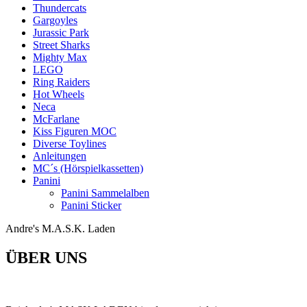
Thundercats
Gargoyles
Jurassic Park
Street Sharks
Mighty Max
LEGO
Ring Raiders
Hot Wheels
Neca
McFarlane
Kiss Figuren MOC
Diverse Toylines
Anleitungen
MC´s (Hörspielkassetten)
Panini
Panini Sammelalben
Panini Sticker
Andre's M.A.S.K. Laden
ÜBER UNS