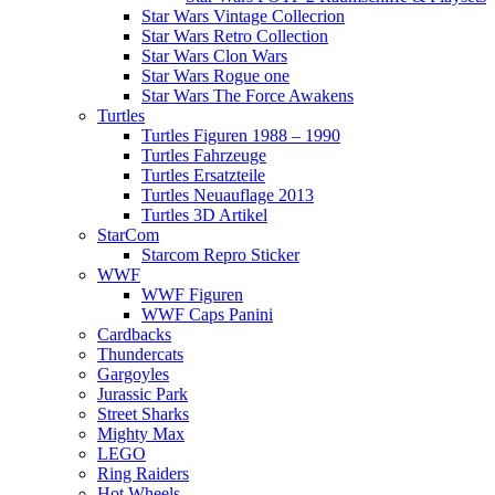
Star Wars Vintage Collecrion
Star Wars Retro Collection
Star Wars Clon Wars
Star Wars Rogue one
Star Wars The Force Awakens
Turtles
Turtles Figuren 1988 – 1990
Turtles Fahrzeuge
Turtles Ersatzteile
Turtles Neuauflage 2013
Turtles 3D Artikel
StarCom
Starcom Repro Sticker
WWF
WWF Figuren
WWF Caps Panini
Cardbacks
Thundercats
Gargoyles
Jurassic Park
Street Sharks
Mighty Max
LEGO
Ring Raiders
Hot Wheels