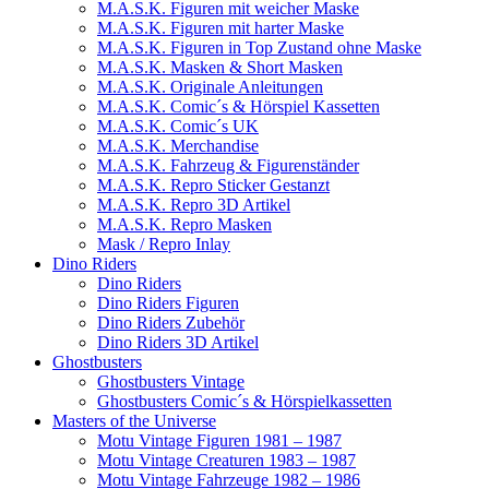
M.A.S.K. Figuren mit weicher Maske
M.A.S.K. Figuren mit harter Maske
M.A.S.K. Figuren in Top Zustand ohne Maske
M.A.S.K. Masken & Short Masken
M.A.S.K. Originale Anleitungen
M.A.S.K. Comic´s & Hörspiel Kassetten
M.A.S.K. Comic´s UK
M.A.S.K. Merchandise
M.A.S.K. Fahrzeug & Figurenständer
M.A.S.K. Repro Sticker Gestanzt
M.A.S.K. Repro 3D Artikel
M.A.S.K. Repro Masken
Mask / Repro Inlay
Dino Riders
Dino Riders
Dino Riders Figuren
Dino Riders Zubehör
Dino Riders 3D Artikel
Ghostbusters
Ghostbusters Vintage
Ghostbusters Comic´s & Hörspielkassetten
Masters of the Universe
Motu Vintage Figuren 1981 – 1987
Motu Vintage Creaturen 1983 – 1987
Motu Vintage Fahrzeuge 1982 – 1986