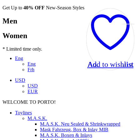
Get Up to
40% OFF
New-Season Styles
Men
Women
* Limited time only.
Eng
Add to wishlist
Add to wishlist
Add to wishlist
Add to wishlist
Add to wishlist
Add to wishlist
Add to wishlist
Add to wishlist
Add to wishlist
Eng
Frh
USD
USD
EUR
WELCOME TO PORTO!
Toylines
M.A.S.K.
M.A.S.K. Neu Sealed & Shrinkwrapped
Mask Fahrzeug, Box & Inlay MIB
M.A.S.K. Boxen & Inlays