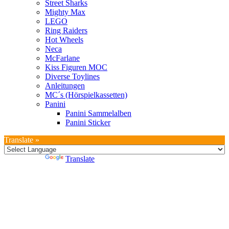
Street Sharks
Mighty Max
LEGO
Ring Raiders
Hot Wheels
Neca
McFarlane
Kiss Figuren MOC
Diverse Toylines
Anleitungen
MC´s (Hörspielkassetten)
Panini
Panini Sammelalben
Panini Sticker
Translate »
Powered by
Translate
IN DEN WARENKORB
IN DEN WARENKORB
IN DEN WARENKORB
IN DEN WARENKORB
IN DEN WARENKORB
IN DEN WARENKORB
IN DEN WARENKORB
IN DEN WARENKORB
IN DEN WARENKORB