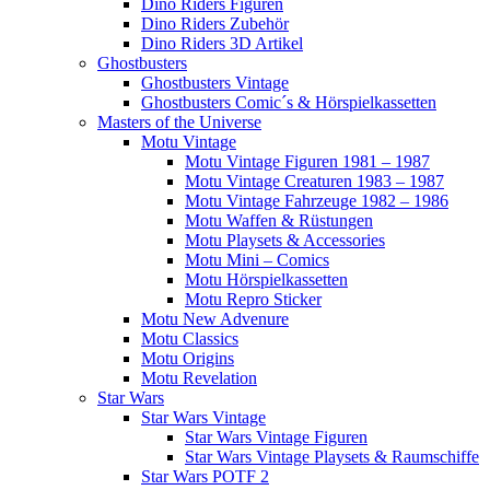
Dino Riders Figuren
Dino Riders Zubehör
Dino Riders 3D Artikel
Ghostbusters
Ghostbusters Vintage
Ghostbusters Comic´s & Hörspielkassetten
Masters of the Universe
Motu Vintage
Motu Vintage Figuren 1981 – 1987
Motu Vintage Creaturen 1983 – 1987
Motu Vintage Fahrzeuge 1982 – 1986
Motu Waffen & Rüstungen
Motu Playsets & Accessories
Motu Mini – Comics
Motu Hörspielkassetten
Motu Repro Sticker
Motu New Advenure
Motu Classics
Motu Origins
Motu Revelation
Star Wars
Star Wars Vintage
Star Wars Vintage Figuren
Star Wars Vintage Playsets & Raumschiffe
Star Wars POTF 2