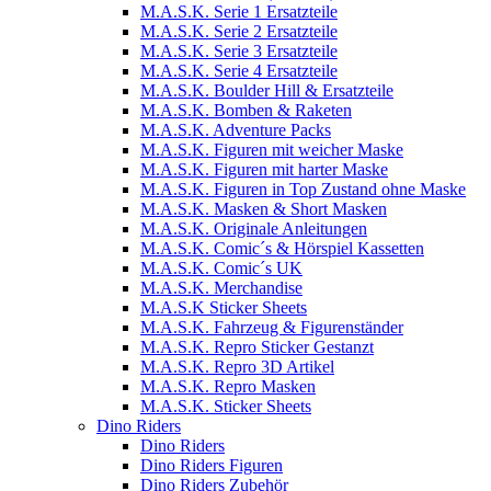
M.A.S.K. Serie 1 Ersatzteile
M.A.S.K. Serie 2 Ersatzteile
M.A.S.K. Serie 3 Ersatzteile
M.A.S.K. Serie 4 Ersatzteile
M.A.S.K. Boulder Hill & Ersatzteile
M.A.S.K. Bomben & Raketen
M.A.S.K. Adventure Packs
M.A.S.K. Figuren mit weicher Maske
M.A.S.K. Figuren mit harter Maske
M.A.S.K. Figuren in Top Zustand ohne Maske
M.A.S.K. Masken & Short Masken
M.A.S.K. Originale Anleitungen
M.A.S.K. Comic´s & Hörspiel Kassetten
M.A.S.K. Comic´s UK
M.A.S.K. Merchandise
M.A.S.K Sticker Sheets
M.A.S.K. Fahrzeug & Figurenständer
M.A.S.K. Repro Sticker Gestanzt
M.A.S.K. Repro 3D Artikel
M.A.S.K. Repro Masken
M.A.S.K. Sticker Sheets
Dino Riders
Dino Riders
Dino Riders Figuren
Dino Riders Zubehör