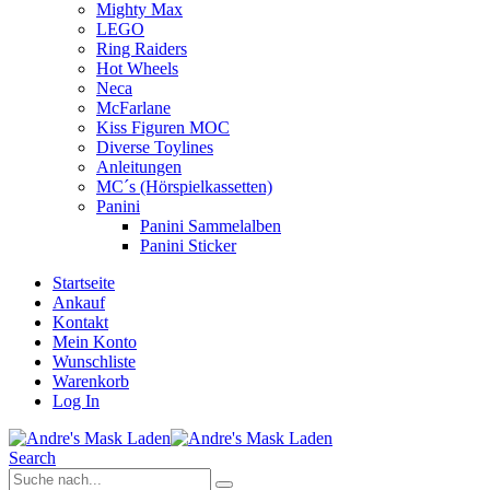
Mighty Max
LEGO
Ring Raiders
Hot Wheels
Neca
McFarlane
Kiss Figuren MOC
Diverse Toylines
Anleitungen
MC´s (Hörspielkassetten)
Panini
Panini Sammelalben
Panini Sticker
Startseite
Ankauf
Kontakt
Mein Konto
Wunschliste
Warenkorb
Log In
Search