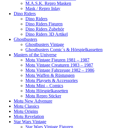
M.A.S.K. Repro Masken
Mask / Repro Inlay
Dino Riders
Dino Riders
Dino Riders Figuren
Dino Riders Zubehör
Dino Riders 3D Artikel
Ghostbusters
Ghostbusters Vintage
Ghostbusters Comic´s & Hörspielkassetten
Masters of the Universe
Motu Vintage Figuren 1981 – 1987
Motu Vintage Creaturen 1983 – 1987
Motu Vintage Fahrzeuge 1982 – 1986
Motu Waffen & Rüstungen
Motu Playsets & Accessories
Motu Mini – Comics
Motu Hörspielkassetten
Motu Repro Sticker
Motu New Advenure
Motu Classics
Motu Origins
Motu Revelation
Star Wars Vintage
Star Wars Vintage Figuren