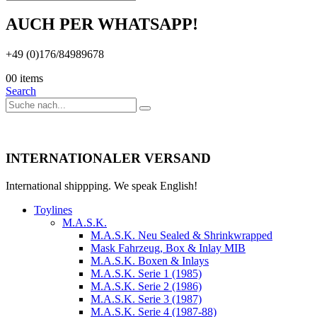
AUCH PER WHATSAPP!
+49 (0)176/84989678
0
0 items
Search
INTERNATIONALER VERSAND
International shippping. We speak English!
Toylines
M.A.S.K.
M.A.S.K. Neu Sealed & Shrinkwrapped
Mask Fahrzeug, Box & Inlay MIB
M.A.S.K. Boxen & Inlays
M.A.S.K. Serie 1 (1985)
M.A.S.K. Serie 2 (1986)
M.A.S.K. Serie 3 (1987)
M.A.S.K. Serie 4 (1987-88)