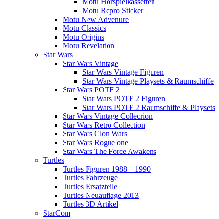
Motu Hörspielkassetten
Motu Repro Sticker
Motu New Advenure
Motu Classics
Motu Origins
Motu Revelation
Star Wars
Star Wars Vintage
Star Wars Vintage Figuren
Star Wars Vintage Playsets & Raumschiffe
Star Wars POTF 2
Star Wars POTF 2 Figuren
Star Wars POTF 2 Raumschiffe & Playsets
Star Wars Vintage Collecrion
Star Wars Retro Collection
Star Wars Clon Wars
Star Wars Rogue one
Star Wars The Force Awakens
Turtles
Turtles Figuren 1988 – 1990
Turtles Fahrzeuge
Turtles Ersatzteile
Turtles Neuauflage 2013
Turtles 3D Artikel
StarCom