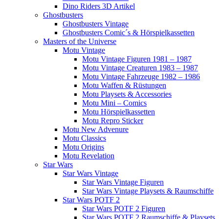
Dino Riders 3D Artikel
Ghostbusters
Ghostbusters Vintage
Ghostbusters Comic´s & Hörspielkassetten
Masters of the Universe
Motu Vintage
Motu Vintage Figuren 1981 – 1987
Motu Vintage Creaturen 1983 – 1987
Motu Vintage Fahrzeuge 1982 – 1986
Motu Waffen & Rüstungen
Motu Playsets & Accessories
Motu Mini – Comics
Motu Hörspielkassetten
Motu Repro Sticker
Motu New Advenure
Motu Classics
Motu Origins
Motu Revelation
Star Wars
Star Wars Vintage
Star Wars Vintage Figuren
Star Wars Vintage Playsets & Raumschiffe
Star Wars POTF 2
Star Wars POTF 2 Figuren
Star Wars POTF 2 Raumschiffe & Playsets