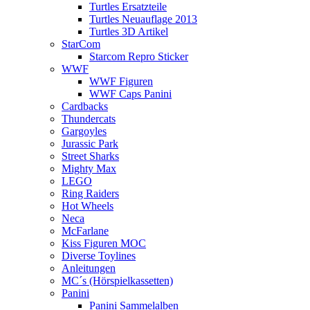
Turtles Ersatzteile
Turtles Neuauflage 2013
Turtles 3D Artikel
StarCom
Starcom Repro Sticker
WWF
WWF Figuren
WWF Caps Panini
Cardbacks
Thundercats
Gargoyles
Jurassic Park
Street Sharks
Mighty Max
LEGO
Ring Raiders
Hot Wheels
Neca
McFarlane
Kiss Figuren MOC
Diverse Toylines
Anleitungen
MC´s (Hörspielkassetten)
Panini
Panini Sammelalben