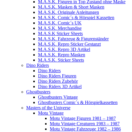
M.A.S.K. Figuren in Top Zustand ohne Maske
M.A.S.K. Masken & Short Masken
M.A.S.K. Originale Anleitungen
M.A.S.K. Comic´s & Hörspiel Kassetten
M.A.S.K. Comic´s UK
M.A.S.K. Merchandise
M.A.S.K Sticker Sheets
M.A.S.K. Fahrzeug & Figurenständer
M.A.S.K. Repro Sticker Gestanzt
M.A.S.K. Repro 3D Artikel
M.A.S.K. Repro Masken
M.A.S.K. Sticker Sheets
Dino Riders
Dino Riders
Dino Riders Figuren
Dino Riders Zubehör
Dino Riders 3D Artikel
Ghostbusters
Ghostbusters Vintage
Ghostbusters Comic´s & Hörspielkassetten
Masters of the Universe
Motu Vintage
Motu Vintage Figuren 1981 – 1987
Motu Vintage Creaturen 1983 – 1987
Motu Vintage Fahrzeuge 1982 – 1986