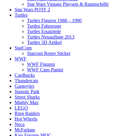
Star Wars Vintage Playsets & Raumschiffe
Star Wars POTF 2
Turtles
Turtles Figuren 1988 – 1990
Turtles Fahrzeuge
Turtles Ersatzteile
Turtles Neuauflage 2013
Turtles 3D Artikel
StarCom
Starcom Repro Sticker
WWF
WWF Figuren
WWF Caps Panini
Cardbacks
Thundercats
Gargoyles
Jurassic Park
Street Sharks
Mighty Max
LEGO
Ring Raiders
Hot Wheels
Neca
McFarlane
Kiss Figuren MOC