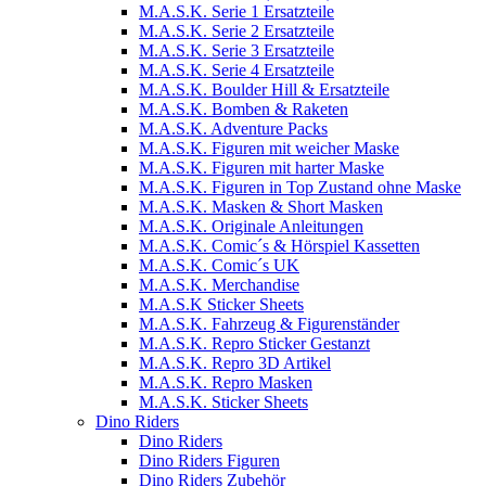
M.A.S.K. Serie 1 Ersatzteile
M.A.S.K. Serie 2 Ersatzteile
M.A.S.K. Serie 3 Ersatzteile
M.A.S.K. Serie 4 Ersatzteile
M.A.S.K. Boulder Hill & Ersatzteile
M.A.S.K. Bomben & Raketen
M.A.S.K. Adventure Packs
M.A.S.K. Figuren mit weicher Maske
M.A.S.K. Figuren mit harter Maske
M.A.S.K. Figuren in Top Zustand ohne Maske
M.A.S.K. Masken & Short Masken
M.A.S.K. Originale Anleitungen
M.A.S.K. Comic´s & Hörspiel Kassetten
M.A.S.K. Comic´s UK
M.A.S.K. Merchandise
M.A.S.K Sticker Sheets
M.A.S.K. Fahrzeug & Figurenständer
M.A.S.K. Repro Sticker Gestanzt
M.A.S.K. Repro 3D Artikel
M.A.S.K. Repro Masken
M.A.S.K. Sticker Sheets
Dino Riders
Dino Riders
Dino Riders Figuren
Dino Riders Zubehör