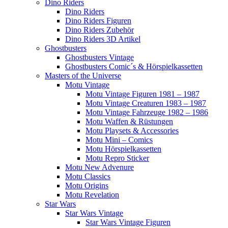
Dino Riders
Dino Riders
Dino Riders Figuren
Dino Riders Zubehör
Dino Riders 3D Artikel
Ghostbusters
Ghostbusters Vintage
Ghostbusters Comic´s & Hörspielkassetten
Masters of the Universe
Motu Vintage
Motu Vintage Figuren 1981 – 1987
Motu Vintage Creaturen 1983 – 1987
Motu Vintage Fahrzeuge 1982 – 1986
Motu Waffen & Rüstungen
Motu Playsets & Accessories
Motu Mini – Comics
Motu Hörspielkassetten
Motu Repro Sticker
Motu New Advenure
Motu Classics
Motu Origins
Motu Revelation
Star Wars
Star Wars Vintage
Star Wars Vintage Figuren