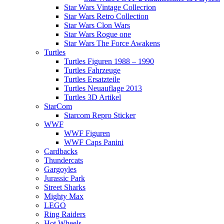
Star Wars Vintage Collecrion
Star Wars Retro Collection
Star Wars Clon Wars
Star Wars Rogue one
Star Wars The Force Awakens
Turtles
Turtles Figuren 1988 – 1990
Turtles Fahrzeuge
Turtles Ersatzteile
Turtles Neuauflage 2013
Turtles 3D Artikel
StarCom
Starcom Repro Sticker
WWF
WWF Figuren
WWF Caps Panini
Cardbacks
Thundercats
Gargoyles
Jurassic Park
Street Sharks
Mighty Max
LEGO
Ring Raiders
Hot Wheels