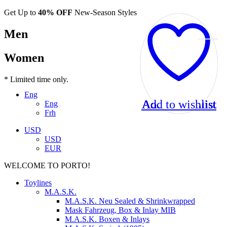
Get Up to
40% OFF
New-Season Styles
Men
Women
* Limited time only.
Eng
Add to wishlist
Add to wishlist
Add to wishlist
Add to wishlist
Add to wishlist
Add to wishlist
Add to wishlist
Add to wishlist
Add to wishlist
Eng
Frh
USD
USD
EUR
WELCOME TO PORTO!
Toylines
M.A.S.K.
M.A.S.K. Neu Sealed & Shrinkwrapped
Mask Fahrzeug, Box & Inlay MIB
M.A.S.K. Boxen & Inlays