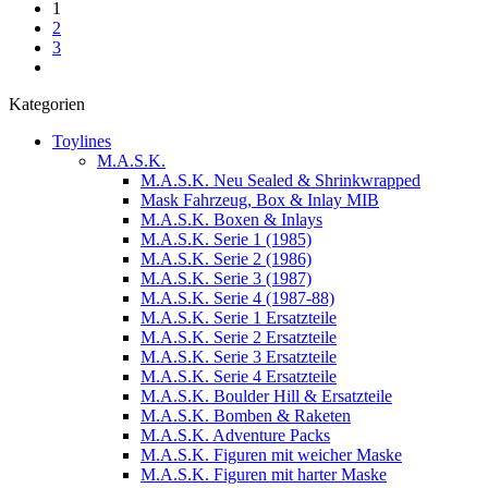
1
2
3
Kategorien
Toylines
M.A.S.K.
M.A.S.K. Neu Sealed & Shrinkwrapped
Mask Fahrzeug, Box & Inlay MIB
M.A.S.K. Boxen & Inlays
M.A.S.K. Serie 1 (1985)
M.A.S.K. Serie 2 (1986)
M.A.S.K. Serie 3 (1987)
M.A.S.K. Serie 4 (1987-88)
M.A.S.K. Serie 1 Ersatzteile
M.A.S.K. Serie 2 Ersatzteile
M.A.S.K. Serie 3 Ersatzteile
M.A.S.K. Serie 4 Ersatzteile
M.A.S.K. Boulder Hill & Ersatzteile
M.A.S.K. Bomben & Raketen
M.A.S.K. Adventure Packs
M.A.S.K. Figuren mit weicher Maske
M.A.S.K. Figuren mit harter Maske