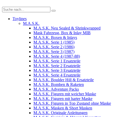
Toylines
M.A.S.K.
M.A.S.K. Neu Sealed & Shrinkwrapped
Mask Fahrzeug, Box & Inlay MIB
M.A.S.K. Boxen & Inlays
M.A.S.K. Serie 1 (1985)
M.A.S.K. Serie 2 (1986)
M.A.S.K. Serie 3 (1987)
M.A.S.K. Serie 4 (1987-88)
M.A.S.K. Serie 1 Ersatzteile
M.A.S.K. Serie 2 Ersatzteile
M.A.S.K. Serie 3 Ersatzteile
M.A.S.K. Serie 4 Ersatzteile
M.A.S.K. Boulder Hill & Ersatzteile
M.A.S.K. Bomben & Raketen
M.A.S.K. Adventure Packs
M.A.S.K. Figuren mit weicher Maske
M.A.S.K. Figuren mit harter Maske
M.A.S.K. Figuren in Top Zustand ohne Maske
M.A.S.K. Masken & Short Masken
M.A.S.K. Originale Anleitungen