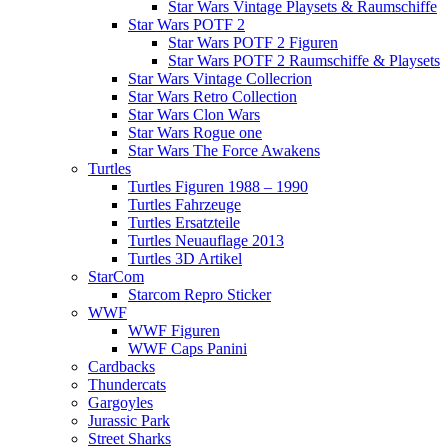
Star Wars Vintage Playsets & Raumschiffe
Star Wars POTF 2
Star Wars POTF 2 Figuren
Star Wars POTF 2 Raumschiffe & Playsets
Star Wars Vintage Collecrion
Star Wars Retro Collection
Star Wars Clon Wars
Star Wars Rogue one
Star Wars The Force Awakens
Turtles
Turtles Figuren 1988 – 1990
Turtles Fahrzeuge
Turtles Ersatzteile
Turtles Neuauflage 2013
Turtles 3D Artikel
StarCom
Starcom Repro Sticker
WWF
WWF Figuren
WWF Caps Panini
Cardbacks
Thundercats
Gargoyles
Jurassic Park
Street Sharks