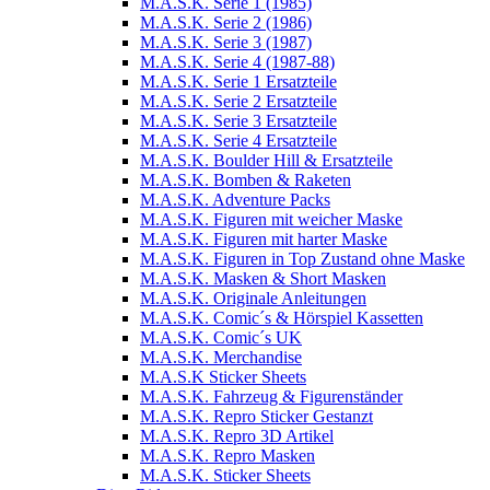
M.A.S.K. Serie 1 (1985)
M.A.S.K. Serie 2 (1986)
M.A.S.K. Serie 3 (1987)
M.A.S.K. Serie 4 (1987-88)
M.A.S.K. Serie 1 Ersatzteile
M.A.S.K. Serie 2 Ersatzteile
M.A.S.K. Serie 3 Ersatzteile
M.A.S.K. Serie 4 Ersatzteile
M.A.S.K. Boulder Hill & Ersatzteile
M.A.S.K. Bomben & Raketen
M.A.S.K. Adventure Packs
M.A.S.K. Figuren mit weicher Maske
M.A.S.K. Figuren mit harter Maske
M.A.S.K. Figuren in Top Zustand ohne Maske
M.A.S.K. Masken & Short Masken
M.A.S.K. Originale Anleitungen
M.A.S.K. Comic´s & Hörspiel Kassetten
M.A.S.K. Comic´s UK
M.A.S.K. Merchandise
M.A.S.K Sticker Sheets
M.A.S.K. Fahrzeug & Figurenständer
M.A.S.K. Repro Sticker Gestanzt
M.A.S.K. Repro 3D Artikel
M.A.S.K. Repro Masken
M.A.S.K. Sticker Sheets