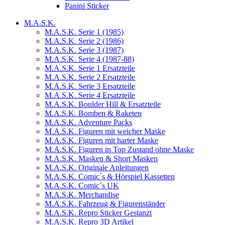
Panini Sticker
M.A.S.K.
M.A.S.K. Serie 1 (1985)
M.A.S.K. Serie 2 (1986)
M.A.S.K. Serie 3 (1987)
M.A.S.K. Serie 4 (1987-88)
M.A.S.K. Serie 1 Ersatzteile
M.A.S.K. Serie 2 Ersatzteile
M.A.S.K. Serie 3 Ersatzteile
M.A.S.K. Serie 4 Ersatzteile
M.A.S.K. Boulder Hill & Ersatzteile
M.A.S.K. Bomben & Raketen
M.A.S.K. Adventure Packs
M.A.S.K. Figuren mit weicher Maske
M.A.S.K. Figuren mit harter Maske
M.A.S.K. Figuren in Top Zustand ohne Maske
M.A.S.K. Masken & Short Masken
M.A.S.K. Originale Anleitungen
M.A.S.K. Comic´s & Hörspiel Kassetten
M.A.S.K. Comic´s UK
M.A.S.K. Merchandise
M.A.S.K. Fahrzeug & Figurenständer
M.A.S.K. Repro Sticker Gestanzt
M.A.S.K. Repro 3D Artikel