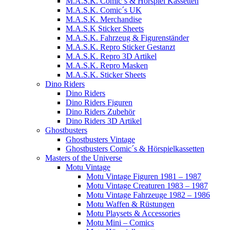
M.A.S.K. Comic´s & Hörspiel Kassetten
M.A.S.K. Comic´s UK
M.A.S.K. Merchandise
M.A.S.K Sticker Sheets
M.A.S.K. Fahrzeug & Figurenständer
M.A.S.K. Repro Sticker Gestanzt
M.A.S.K. Repro 3D Artikel
M.A.S.K. Repro Masken
M.A.S.K. Sticker Sheets
Dino Riders
Dino Riders
Dino Riders Figuren
Dino Riders Zubehör
Dino Riders 3D Artikel
Ghostbusters
Ghostbusters Vintage
Ghostbusters Comic´s & Hörspielkassetten
Masters of the Universe
Motu Vintage
Motu Vintage Figuren 1981 – 1987
Motu Vintage Creaturen 1983 – 1987
Motu Vintage Fahrzeuge 1982 – 1986
Motu Waffen & Rüstungen
Motu Playsets & Accessories
Motu Mini – Comics