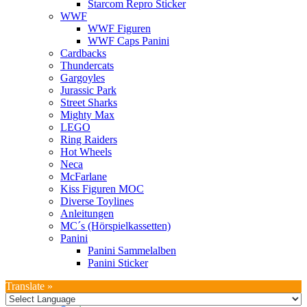
Starcom Repro Sticker
WWF
WWF Figuren
WWF Caps Panini
Cardbacks
Thundercats
Gargoyles
Jurassic Park
Street Sharks
Mighty Max
LEGO
Ring Raiders
Hot Wheels
Neca
McFarlane
Kiss Figuren MOC
Diverse Toylines
Anleitungen
MC´s (Hörspielkassetten)
Panini
Panini Sammelalben
Panini Sticker
Translate »