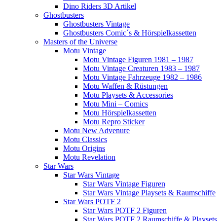
Dino Riders 3D Artikel
Ghostbusters
Ghostbusters Vintage
Ghostbusters Comic´s & Hörspielkassetten
Masters of the Universe
Motu Vintage
Motu Vintage Figuren 1981 – 1987
Motu Vintage Creaturen 1983 – 1987
Motu Vintage Fahrzeuge 1982 – 1986
Motu Waffen & Rüstungen
Motu Playsets & Accessories
Motu Mini – Comics
Motu Hörspielkassetten
Motu Repro Sticker
Motu New Advenure
Motu Classics
Motu Origins
Motu Revelation
Star Wars
Star Wars Vintage
Star Wars Vintage Figuren
Star Wars Vintage Playsets & Raumschiffe
Star Wars POTF 2
Star Wars POTF 2 Figuren
Star Wars POTF 2 Raumschiffe & Playsets