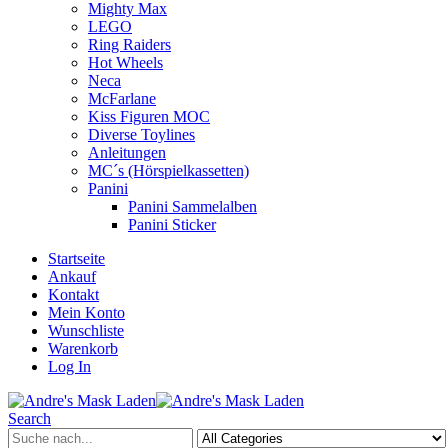
Mighty Max
LEGO
Ring Raiders
Hot Wheels
Neca
McFarlane
Kiss Figuren MOC
Diverse Toylines
Anleitungen
MC´s (Hörspielkassetten)
Panini
Panini Sammelalben
Panini Sticker
Startseite
Ankauf
Kontakt
Mein Konto
Wunschliste
Warenkorb
Log In
Search