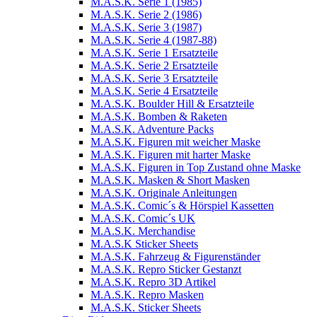
M.A.S.K. Serie 1 (1985)
M.A.S.K. Serie 2 (1986)
M.A.S.K. Serie 3 (1987)
M.A.S.K. Serie 4 (1987-88)
M.A.S.K. Serie 1 Ersatzteile
M.A.S.K. Serie 2 Ersatzteile
M.A.S.K. Serie 3 Ersatzteile
M.A.S.K. Serie 4 Ersatzteile
M.A.S.K. Boulder Hill & Ersatzteile
M.A.S.K. Bomben & Raketen
M.A.S.K. Adventure Packs
M.A.S.K. Figuren mit weicher Maske
M.A.S.K. Figuren mit harter Maske
M.A.S.K. Figuren in Top Zustand ohne Maske
M.A.S.K. Masken & Short Masken
M.A.S.K. Originale Anleitungen
M.A.S.K. Comic´s & Hörspiel Kassetten
M.A.S.K. Comic´s UK
M.A.S.K. Merchandise
M.A.S.K Sticker Sheets
M.A.S.K. Fahrzeug & Figurenständer
M.A.S.K. Repro Sticker Gestanzt
M.A.S.K. Repro 3D Artikel
M.A.S.K. Repro Masken
M.A.S.K. Sticker Sheets