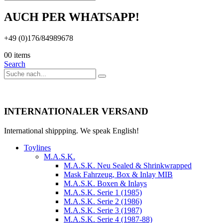
AUCH PER WHATSAPP!
+49 (0)176/84989678
0
0 items
Search
INTERNATIONALER VERSAND
International shippping. We speak English!
Toylines
M.A.S.K.
M.A.S.K. Neu Sealed & Shrinkwrapped
Mask Fahrzeug, Box & Inlay MIB
M.A.S.K. Boxen & Inlays
M.A.S.K. Serie 1 (1985)
M.A.S.K. Serie 2 (1986)
M.A.S.K. Serie 3 (1987)
M.A.S.K. Serie 4 (1987-88)