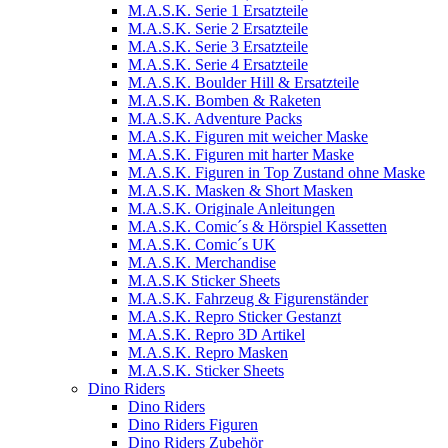
M.A.S.K. Serie 1 Ersatzteile
M.A.S.K. Serie 2 Ersatzteile
M.A.S.K. Serie 3 Ersatzteile
M.A.S.K. Serie 4 Ersatzteile
M.A.S.K. Boulder Hill & Ersatzteile
M.A.S.K. Bomben & Raketen
M.A.S.K. Adventure Packs
M.A.S.K. Figuren mit weicher Maske
M.A.S.K. Figuren mit harter Maske
M.A.S.K. Figuren in Top Zustand ohne Maske
M.A.S.K. Masken & Short Masken
M.A.S.K. Originale Anleitungen
M.A.S.K. Comic´s & Hörspiel Kassetten
M.A.S.K. Comic´s UK
M.A.S.K. Merchandise
M.A.S.K Sticker Sheets
M.A.S.K. Fahrzeug & Figurenständer
M.A.S.K. Repro Sticker Gestanzt
M.A.S.K. Repro 3D Artikel
M.A.S.K. Repro Masken
M.A.S.K. Sticker Sheets
Dino Riders
Dino Riders
Dino Riders Figuren
Dino Riders Zubehör