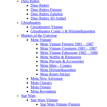
Dino Riders
Dino Riders
Dino Riders Figuren
Dino Riders Zubehör
Dino Riders 3D Artikel
Ghostbusters
Ghostbusters Vintage
Ghostbusters Comic´s & Hörspielkassetten
Masters of the Universe
Motu Vintage
Motu Vintage Figuren 1981 – 1987
Motu Vintage Creaturen 1983 – 1987
Motu Vintage Fahrzeuge 1982 – 1986
Motu Waffen & Rüstungen
Motu Playsets & Accessories
Motu Mini – Comics
Motu Hörspielkassetten
Motu Repro Sticker
Motu New Advenure
Motu Classics
Motu Origins
Motu Revelation
Star Wars
Star Wars Vintage
Star Wars Vintage Figuren