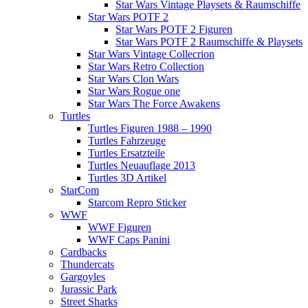
Star Wars Vintage Playsets & Raumschiffe
Star Wars POTF 2
Star Wars POTF 2 Figuren
Star Wars POTF 2 Raumschiffe & Playsets
Star Wars Vintage Collecrion
Star Wars Retro Collection
Star Wars Clon Wars
Star Wars Rogue one
Star Wars The Force Awakens
Turtles
Turtles Figuren 1988 – 1990
Turtles Fahrzeuge
Turtles Ersatzteile
Turtles Neuauflage 2013
Turtles 3D Artikel
StarCom
Starcom Repro Sticker
WWF
WWF Figuren
WWF Caps Panini
Cardbacks
Thundercats
Gargoyles
Jurassic Park
Street Sharks