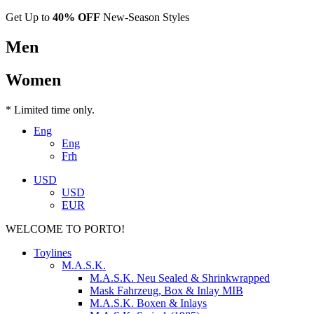
Get Up to
40% OFF
New-Season Styles
Men
Women
* Limited time only.
Eng
Eng
Frh
USD
USD
EUR
WELCOME TO PORTO!
Toylines
M.A.S.K.
M.A.S.K. Neu Sealed & Shrinkwrapped
Mask Fahrzeug, Box & Inlay MIB
M.A.S.K. Boxen & Inlays