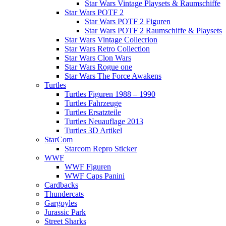
Star Wars Vintage Playsets & Raumschiffe
Star Wars POTF 2
Star Wars POTF 2 Figuren
Star Wars POTF 2 Raumschiffe & Playsets
Star Wars Vintage Collecrion
Star Wars Retro Collection
Star Wars Clon Wars
Star Wars Rogue one
Star Wars The Force Awakens
Turtles
Turtles Figuren 1988 – 1990
Turtles Fahrzeuge
Turtles Ersatzteile
Turtles Neuauflage 2013
Turtles 3D Artikel
StarCom
Starcom Repro Sticker
WWF
WWF Figuren
WWF Caps Panini
Cardbacks
Thundercats
Gargoyles
Jurassic Park
Street Sharks