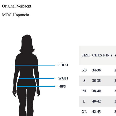
Original Verpackt
MOC Unpuncht
SIZE
CHEST(IN.)
XS
34-36
S
36-38
M
38-40
L
40-42
XL
42-45