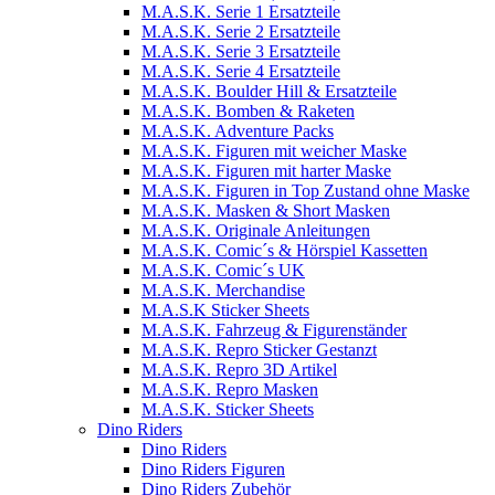
M.A.S.K. Serie 1 Ersatzteile
M.A.S.K. Serie 2 Ersatzteile
M.A.S.K. Serie 3 Ersatzteile
M.A.S.K. Serie 4 Ersatzteile
M.A.S.K. Boulder Hill & Ersatzteile
M.A.S.K. Bomben & Raketen
M.A.S.K. Adventure Packs
M.A.S.K. Figuren mit weicher Maske
M.A.S.K. Figuren mit harter Maske
M.A.S.K. Figuren in Top Zustand ohne Maske
M.A.S.K. Masken & Short Masken
M.A.S.K. Originale Anleitungen
M.A.S.K. Comic´s & Hörspiel Kassetten
M.A.S.K. Comic´s UK
M.A.S.K. Merchandise
M.A.S.K Sticker Sheets
M.A.S.K. Fahrzeug & Figurenständer
M.A.S.K. Repro Sticker Gestanzt
M.A.S.K. Repro 3D Artikel
M.A.S.K. Repro Masken
M.A.S.K. Sticker Sheets
Dino Riders
Dino Riders
Dino Riders Figuren
Dino Riders Zubehör