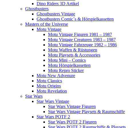
Dino Riders 3D Artikel
Ghostbusters
Ghostbusters Vintage
Ghostbusters Comic´s & Hörspielkassetten
Masters of the Universe
Motu Vintage
Motu Vintage Figuren 1981 – 1987
Motu Vintage Creaturen 1983 – 1987
Motu Vintage Fahrzeuge 1982 – 1986
Motu Waffen & Rüstungen
Motu Playsets & Accessories
Motu Mini – Comics
Motu Hörspielkassetten
Motu Repro Sticker
Motu New Advenure
Motu Classics
Motu Origins
Motu Revelation
Star Wars
Star Wars Vintage
Star Wars Vintage Figuren
Star Wars Vintage Playsets & Raumschiffe
Star Wars POTF 2
Star Wars POTF 2 Figuren
Star Wars POTF 2 Raumschiffe & Playsets