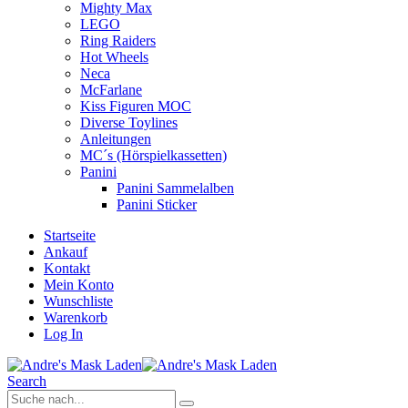
Mighty Max
LEGO
Ring Raiders
Hot Wheels
Neca
McFarlane
Kiss Figuren MOC
Diverse Toylines
Anleitungen
MC´s (Hörspielkassetten)
Panini
Panini Sammelalben
Panini Sticker
Startseite
Ankauf
Kontakt
Mein Konto
Wunschliste
Warenkorb
Log In
Search