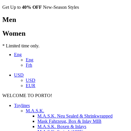
Get Up to
40% OFF
New-Season Styles
Men
Women
* Limited time only.
Eng
Eng
Frh
USD
USD
EUR
WELCOME TO PORTO!
Toylines
M.A.S.K.
M.A.S.K. Neu Sealed & Shrinkwrapped
Mask Fahrzeug, Box & Inlay MIB
M.A.S.K. Boxen & Inlays