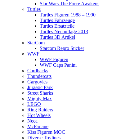
Star Wars The Force Awakens
Turtles
Turtles Figuren 1988 – 1990
Turtles Fahrzeuge
Turtles Ersatzteile
Turtles Neuauflage 2013
Turtles 3D Artikel
StarCom
Starcom Repro Sticker
WWF
WWF Figuren
WWF Caps Panini
Cardbacks
Thundercats
Gargoyles
Jurassic Park
Street Sharks
Mighty Max
LEGO
Ring Raiders
Hot Wheels
Neca
McFarlane
Kiss Figuren MOC
Diverse Toylines