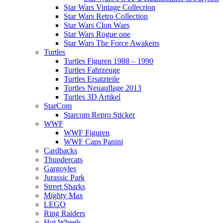
Star Wars Vintage Collecrion
Star Wars Retro Collection
Star Wars Clon Wars
Star Wars Rogue one
Star Wars The Force Awakens
Turtles
Turtles Figuren 1988 – 1990
Turtles Fahrzeuge
Turtles Ersatzteile
Turtles Neuauflage 2013
Turtles 3D Artikel
StarCom
Starcom Repro Sticker
WWF
WWF Figuren
WWF Caps Panini
Cardbacks
Thundercats
Gargoyles
Jurassic Park
Street Sharks
Mighty Max
LEGO
Ring Raiders
Hot Wheels