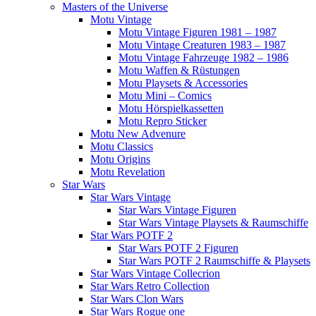
Masters of the Universe
Motu Vintage
Motu Vintage Figuren 1981 – 1987
Motu Vintage Creaturen 1983 – 1987
Motu Vintage Fahrzeuge 1982 – 1986
Motu Waffen & Rüstungen
Motu Playsets & Accessories
Motu Mini – Comics
Motu Hörspielkassetten
Motu Repro Sticker
Motu New Advenure
Motu Classics
Motu Origins
Motu Revelation
Star Wars
Star Wars Vintage
Star Wars Vintage Figuren
Star Wars Vintage Playsets & Raumschiffe
Star Wars POTF 2
Star Wars POTF 2 Figuren
Star Wars POTF 2 Raumschiffe & Playsets
Star Wars Vintage Collecrion
Star Wars Retro Collection
Star Wars Clon Wars
Star Wars Rogue one