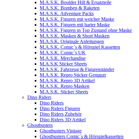
M.A.S.K. Boulder Hill & Ersatzteile
M.A.S.K. Bomben & Raketen
M.A.S.K. Adventure Packs
M.A.S.K. Figuren mit weicher Maske
M.A.S.K. Figuren mit harter Maske
M.A.S.K. Figuren in Top Zustand ohne Maske
M.A.S.K. Masken & Short Masken
M.A.S.K. Originale Anleitungen
M.A.S.K. Comic´s & Hörspiel Kassetten
M.A.S.K. Comic´s UK
M.A.S.K. Merchandise
M.A.S.K Sticker Sheets
M.A.S.K. Fahrzeug & Figurenständer
M.A.S.K. Repro Sticker Gestanzt
M.A.S.K. Repro 3D Artikel
M.A.S.K. Repro Masken
M.A.S.K. Sticker Sheets
Dino Riders
Dino Riders
Dino Riders Figuren
Dino Riders Zubehör
Dino Riders 3D Artikel
Ghostbusters
Ghostbusters Vintage
Ghostbusters Comic´s & Hörspielkassetten