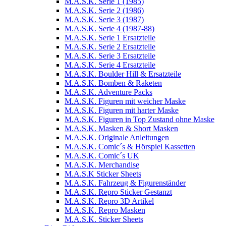
M.A.S.K. Serie 1 (1985)
M.A.S.K. Serie 2 (1986)
M.A.S.K. Serie 3 (1987)
M.A.S.K. Serie 4 (1987-88)
M.A.S.K. Serie 1 Ersatzteile
M.A.S.K. Serie 2 Ersatzteile
M.A.S.K. Serie 3 Ersatzteile
M.A.S.K. Serie 4 Ersatzteile
M.A.S.K. Boulder Hill & Ersatzteile
M.A.S.K. Bomben & Raketen
M.A.S.K. Adventure Packs
M.A.S.K. Figuren mit weicher Maske
M.A.S.K. Figuren mit harter Maske
M.A.S.K. Figuren in Top Zustand ohne Maske
M.A.S.K. Masken & Short Masken
M.A.S.K. Originale Anleitungen
M.A.S.K. Comic´s & Hörspiel Kassetten
M.A.S.K. Comic´s UK
M.A.S.K. Merchandise
M.A.S.K Sticker Sheets
M.A.S.K. Fahrzeug & Figurenständer
M.A.S.K. Repro Sticker Gestanzt
M.A.S.K. Repro 3D Artikel
M.A.S.K. Repro Masken
M.A.S.K. Sticker Sheets