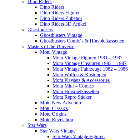
Dino Riders
Dino Riders
Dino Riders Figuren
Dino Riders Zubehör
Dino Riders 3D Artikel
Ghostbusters
Ghostbusters Vintage
Ghostbusters Comic´s & Hörspielkassetten
Masters of the Universe
Motu Vintage
Motu Vintage Figuren 1981 – 1987
Motu Vintage Creaturen 1983 – 1987
Motu Vintage Fahrzeuge 1982 – 1986
Motu Waffen & Rüstungen
Motu Playsets & Accessories
Motu Mini – Comics
Motu Hörspielkassetten
Motu Repro Sticker
Motu New Advenure
Motu Classics
Motu Origins
Motu Revelation
Star Wars
Star Wars Vintage
Star Wars Vintage Figuren