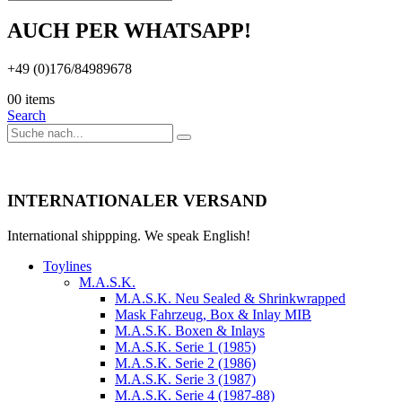
AUCH PER WHATSAPP!
+49 (0)176/84989678
0
0 items
Search
INTERNATIONALER VERSAND
International shippping. We speak English!
Toylines
M.A.S.K.
M.A.S.K. Neu Sealed & Shrinkwrapped
Mask Fahrzeug, Box & Inlay MIB
M.A.S.K. Boxen & Inlays
M.A.S.K. Serie 1 (1985)
M.A.S.K. Serie 2 (1986)
M.A.S.K. Serie 3 (1987)
M.A.S.K. Serie 4 (1987-88)