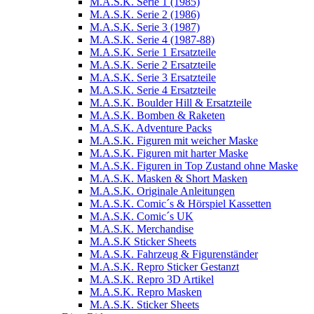
M.A.S.K. Serie 1 (1985)
M.A.S.K. Serie 2 (1986)
M.A.S.K. Serie 3 (1987)
M.A.S.K. Serie 4 (1987-88)
M.A.S.K. Serie 1 Ersatzteile
M.A.S.K. Serie 2 Ersatzteile
M.A.S.K. Serie 3 Ersatzteile
M.A.S.K. Serie 4 Ersatzteile
M.A.S.K. Boulder Hill & Ersatzteile
M.A.S.K. Bomben & Raketen
M.A.S.K. Adventure Packs
M.A.S.K. Figuren mit weicher Maske
M.A.S.K. Figuren mit harter Maske
M.A.S.K. Figuren in Top Zustand ohne Maske
M.A.S.K. Masken & Short Masken
M.A.S.K. Originale Anleitungen
M.A.S.K. Comic´s & Hörspiel Kassetten
M.A.S.K. Comic´s UK
M.A.S.K. Merchandise
M.A.S.K Sticker Sheets
M.A.S.K. Fahrzeug & Figurenständer
M.A.S.K. Repro Sticker Gestanzt
M.A.S.K. Repro 3D Artikel
M.A.S.K. Repro Masken
M.A.S.K. Sticker Sheets