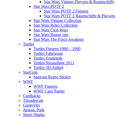
Star Wars Vintage Playsets & Raumschiffe
Star Wars POTF 2
Star Wars POTF 2 Figuren
Star Wars POTF 2 Raumschiffe & Playsets
Star Wars Vintage Collecrion
Star Wars Retro Collection
Star Wars Clon Wars
Star Wars Rogue one
Star Wars The Force Awakens
Turtles
Turtles Figuren 1988 – 1990
Turtles Fahrzeuge
Turtles Ersatzteile
Turtles Neuauflage 2013
Turtles 3D Artikel
StarCom
Starcom Repro Sticker
WWF
WWF Figuren
WWF Caps Panini
Cardbacks
Thundercats
Gargoyles
Jurassic Park
Street Sharks