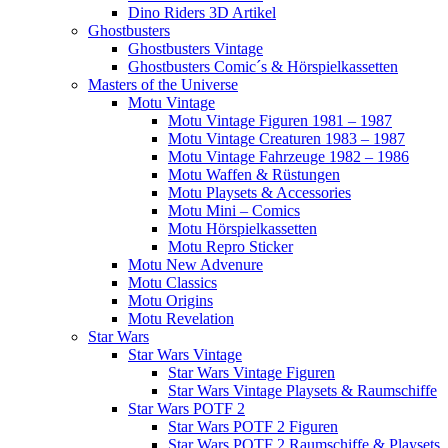
Dino Riders 3D Artikel
Ghostbusters
Ghostbusters Vintage
Ghostbusters Comic´s & Hörspielkassetten
Masters of the Universe
Motu Vintage
Motu Vintage Figuren 1981 – 1987
Motu Vintage Creaturen 1983 – 1987
Motu Vintage Fahrzeuge 1982 – 1986
Motu Waffen & Rüstungen
Motu Playsets & Accessories
Motu Mini – Comics
Motu Hörspielkassetten
Motu Repro Sticker
Motu New Advenure
Motu Classics
Motu Origins
Motu Revelation
Star Wars
Star Wars Vintage
Star Wars Vintage Figuren
Star Wars Vintage Playsets & Raumschiffe
Star Wars POTF 2
Star Wars POTF 2 Figuren
Star Wars POTF 2 Raumschiffe & Playsets