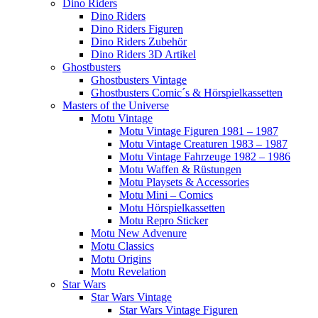
Dino Riders
Dino Riders
Dino Riders Figuren
Dino Riders Zubehör
Dino Riders 3D Artikel
Ghostbusters
Ghostbusters Vintage
Ghostbusters Comic´s & Hörspielkassetten
Masters of the Universe
Motu Vintage
Motu Vintage Figuren 1981 – 1987
Motu Vintage Creaturen 1983 – 1987
Motu Vintage Fahrzeuge 1982 – 1986
Motu Waffen & Rüstungen
Motu Playsets & Accessories
Motu Mini – Comics
Motu Hörspielkassetten
Motu Repro Sticker
Motu New Advenure
Motu Classics
Motu Origins
Motu Revelation
Star Wars
Star Wars Vintage
Star Wars Vintage Figuren