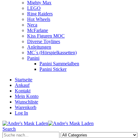
Mighty Max
LEGO
Ring Raiders
Hot Wheels
Neca
McFarlane
Kiss Figuren MOC
Diverse Toylines
Anleitungen
MC´s (Hörspielkassetten)
Panini
Panini Sammelalben
Panini Sticker
Startseite
Ankauf
Kontakt
Mein Konto
Wunschliste
Warenkorb
Log In
Search