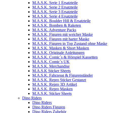
M.A.S.K. Serie 1 Ersatzteile
M.A.S.K. Serie 2 Ersatzteile
M.A.S.K. Serie 3 Ersatzteile
M.A.S.K. Serie 4 Ersatzteile
M.A.S.K. Boulder Hill & Ersatzteile
M.A.S.K. Bomben & Raketen
M.A.S.K. Adventure Packs
M.A.S.K. Figuren mit weicher Maske
M.A.S.K. Figuren mit harter Maske
M.A.S.K. Figuren in Top Zustand ohne Maske
M.A.S.K. Masken & Short Masken
M.A.S.K. Originale Anleitungen
M.A.S.K. Comic´s & Hörspiel Kassetten
M.A.S.K. Comic´s UK
M.A.S.K. Merchandise
M.A.S.K Sticker Sheets
M.A.S.K. Fahrzeug & Figurenständer
M.A.S.K. Repro Sticker Gestanzt
M.A.S.K. Repro 3D Artikel
M.A.S.K. Repro Masken
M.A.S.K. Sticker Sheets
Dino Riders
Dino Riders
Dino Riders Figuren
Dino Riders Zubehör