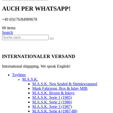
AUCH PER WHATSAPP!
+49 (0)176/84989678
0
0 items
Search
INTERNATIONALER VERSAND
International shippping. We speak English!
Toylines
M.A.S.K.
M.A.S.K. Neu Sealed & Shrinkwrapped
Mask Fahrzeug, Box & Inlay MIB
M.A.S.K. Boxen & Inlays
M.A.S.K. Serie 1 (1985)
M.A.S.K. Serie 2 (1986)
M.A.S.K. Serie 3 (1987)
M.A.S.K. Serie 4 (1987-88)