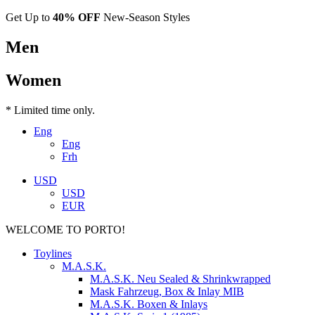
Get Up to
40% OFF
New-Season Styles
Men
Women
* Limited time only.
Eng
Eng
Frh
USD
USD
EUR
WELCOME TO PORTO!
Toylines
M.A.S.K.
M.A.S.K. Neu Sealed & Shrinkwrapped
Mask Fahrzeug, Box & Inlay MIB
M.A.S.K. Boxen & Inlays