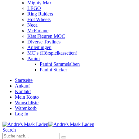
Mighty Max
LEGO
Ring Raiders
Hot Wheels
Neca
McFarlane
Kiss Figuren MOC
Diverse Toylines
Anleitungen
MC´s (Hörspielkassetten)
Panini
Panini Sammelalben
Panini Sticker
Startseite
Ankauf
Kontakt
Mein Konto
Wunschliste
Warenkorb
Log In
Search