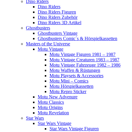
Dino Riders
Dino Riders
Dino Riders Figuren
Dino Riders Zubehör
Dino Riders 3D Artikel
Ghostbusters
Ghostbusters Vintage
Ghostbusters Comic´s & Hörspielkassetten
Masters of the Universe
Motu Vintage
Motu Vintage Figuren 1981 – 1987
Motu Vintage Creaturen 1983 – 1987
Motu Vintage Fahrzeuge 1982 – 1986
Motu Waffen & Rüstungen
Motu Playsets & Accessories
Motu Mini – Comics
Motu Hörspielkassetten
Motu Repro Sticker
Motu New Advenure
Motu Classics
Motu Origins
Motu Revelation
Star Wars
Star Wars Vintage
Star Wars Vintage Figuren