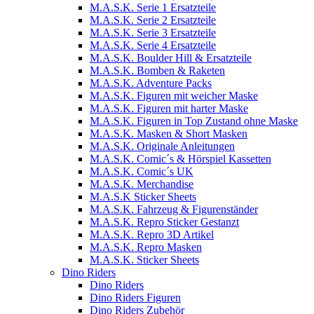
M.A.S.K. Serie 1 Ersatzteile
M.A.S.K. Serie 2 Ersatzteile
M.A.S.K. Serie 3 Ersatzteile
M.A.S.K. Serie 4 Ersatzteile
M.A.S.K. Boulder Hill & Ersatzteile
M.A.S.K. Bomben & Raketen
M.A.S.K. Adventure Packs
M.A.S.K. Figuren mit weicher Maske
M.A.S.K. Figuren mit harter Maske
M.A.S.K. Figuren in Top Zustand ohne Maske
M.A.S.K. Masken & Short Masken
M.A.S.K. Originale Anleitungen
M.A.S.K. Comic´s & Hörspiel Kassetten
M.A.S.K. Comic´s UK
M.A.S.K. Merchandise
M.A.S.K Sticker Sheets
M.A.S.K. Fahrzeug & Figurenständer
M.A.S.K. Repro Sticker Gestanzt
M.A.S.K. Repro 3D Artikel
M.A.S.K. Repro Masken
M.A.S.K. Sticker Sheets
Dino Riders
Dino Riders
Dino Riders Figuren
Dino Riders Zubehör