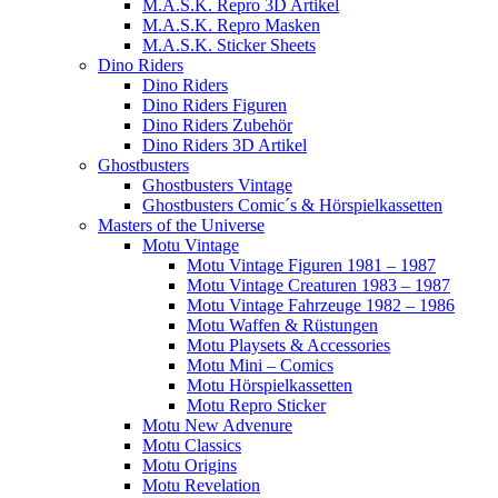
M.A.S.K. Repro 3D Artikel
M.A.S.K. Repro Masken
M.A.S.K. Sticker Sheets
Dino Riders
Dino Riders
Dino Riders Figuren
Dino Riders Zubehör
Dino Riders 3D Artikel
Ghostbusters
Ghostbusters Vintage
Ghostbusters Comic´s & Hörspielkassetten
Masters of the Universe
Motu Vintage
Motu Vintage Figuren 1981 – 1987
Motu Vintage Creaturen 1983 – 1987
Motu Vintage Fahrzeuge 1982 – 1986
Motu Waffen & Rüstungen
Motu Playsets & Accessories
Motu Mini – Comics
Motu Hörspielkassetten
Motu Repro Sticker
Motu New Advenure
Motu Classics
Motu Origins
Motu Revelation