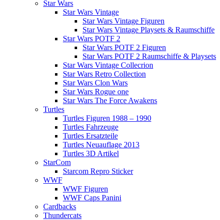
Star Wars
Star Wars Vintage
Star Wars Vintage Figuren
Star Wars Vintage Playsets & Raumschiffe
Star Wars POTF 2
Star Wars POTF 2 Figuren
Star Wars POTF 2 Raumschiffe & Playsets
Star Wars Vintage Collecrion
Star Wars Retro Collection
Star Wars Clon Wars
Star Wars Rogue one
Star Wars The Force Awakens
Turtles
Turtles Figuren 1988 – 1990
Turtles Fahrzeuge
Turtles Ersatzteile
Turtles Neuauflage 2013
Turtles 3D Artikel
StarCom
Starcom Repro Sticker
WWF
WWF Figuren
WWF Caps Panini
Cardbacks
Thundercats