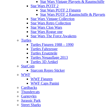
Star Wars Vintage Playsets & Raumschiffe
Star Wars POTF 2
Star Wars POTF 2 Figuren
Star Wars POTF 2 Raumschiffe & Playsets
Star Wars Vintage Collecrion
Star Wars Retro Collection
Star Wars Clon Wars
Star Wars Rogue one
Star Wars The Force Awakens
Turtles
Turtles Figuren 1988 – 1990
Turtles Fahrzeuge
Turtles Ersatzteile
Turtles Neuauflage 2013
Turtles 3D Artikel
StarCom
Starcom Repro Sticker
WWF
WWF Figuren
WWF Caps Panini
Cardbacks
Thundercats
Gargoyles
Jurassic Park
Street Sharks