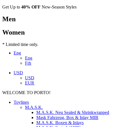
Get Up to
40% OFF
New-Season Styles
Men
Women
* Limited time only.
Eng
Eng
Frh
USD
USD
EUR
WELCOME TO PORTO!
Toylines
M.A.S.K.
M.A.S.K. Neu Sealed & Shrinkwrapped
Mask Fahrzeug, Box & Inlay MIB
M.A.S.K. Boxen & Inlays