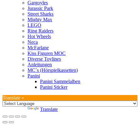
Gargoyles
Jurassic Park
Street Sharks
Mighty Max
LEGO
Ring Raiders
Hot Wheels
Neca
McFarlane
Kiss Figuren MOC
Diverse Toylines
Anleitungen
MC´s (Hörspielkassetten)
Panini
Panini Sammelalben
Panini Sticker
Translate »
Powered by
Translate