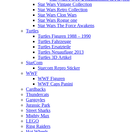
Star Wars Vintage Collecrion
Star Wars Retro Collection
Star Wars Clon Wars
Star Wars Rogue one
Star Wars The Force Awakens
Turtles
Turtles Figuren 1988 – 1990
Turtles Fahrzeuge
Turtles Ersatzteile
Turtles Neuauflage 2013
Turtles 3D Artikel
StarCom
Starcom Repro Sticker
WWF
WWF Figuren
WWF Caps Panini
Cardbacks
Thundercats
Gargoyles
Jurassic Park
Street Sharks
Mighty Max
LEGO
Ring Raiders
Hot Wheels