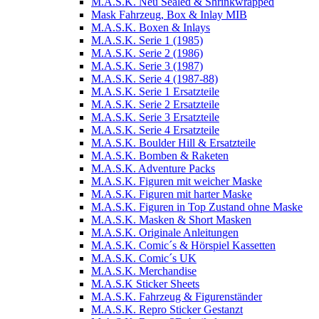
M.A.S.K. Neu Sealed & Shrinkwrapped
Mask Fahrzeug, Box & Inlay MIB
M.A.S.K. Boxen & Inlays
M.A.S.K. Serie 1 (1985)
M.A.S.K. Serie 2 (1986)
M.A.S.K. Serie 3 (1987)
M.A.S.K. Serie 4 (1987-88)
M.A.S.K. Serie 1 Ersatzteile
M.A.S.K. Serie 2 Ersatzteile
M.A.S.K. Serie 3 Ersatzteile
M.A.S.K. Serie 4 Ersatzteile
M.A.S.K. Boulder Hill & Ersatzteile
M.A.S.K. Bomben & Raketen
M.A.S.K. Adventure Packs
M.A.S.K. Figuren mit weicher Maske
M.A.S.K. Figuren mit harter Maske
M.A.S.K. Figuren in Top Zustand ohne Maske
M.A.S.K. Masken & Short Masken
M.A.S.K. Originale Anleitungen
M.A.S.K. Comic´s & Hörspiel Kassetten
M.A.S.K. Comic´s UK
M.A.S.K. Merchandise
M.A.S.K Sticker Sheets
M.A.S.K. Fahrzeug & Figurenständer
M.A.S.K. Repro Sticker Gestanzt