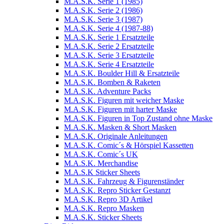
M.A.S.K. Serie 1 (1985)
M.A.S.K. Serie 2 (1986)
M.A.S.K. Serie 3 (1987)
M.A.S.K. Serie 4 (1987-88)
M.A.S.K. Serie 1 Ersatzteile
M.A.S.K. Serie 2 Ersatzteile
M.A.S.K. Serie 3 Ersatzteile
M.A.S.K. Serie 4 Ersatzteile
M.A.S.K. Boulder Hill & Ersatzteile
M.A.S.K. Bomben & Raketen
M.A.S.K. Adventure Packs
M.A.S.K. Figuren mit weicher Maske
M.A.S.K. Figuren mit harter Maske
M.A.S.K. Figuren in Top Zustand ohne Maske
M.A.S.K. Masken & Short Masken
M.A.S.K. Originale Anleitungen
M.A.S.K. Comic´s & Hörspiel Kassetten
M.A.S.K. Comic´s UK
M.A.S.K. Merchandise
M.A.S.K Sticker Sheets
M.A.S.K. Fahrzeug & Figurenständer
M.A.S.K. Repro Sticker Gestanzt
M.A.S.K. Repro 3D Artikel
M.A.S.K. Repro Masken
M.A.S.K. Sticker Sheets