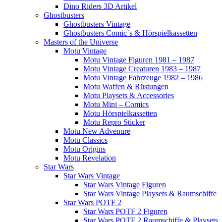
Dino Riders 3D Artikel
Ghostbusters
Ghostbusters Vintage
Ghostbusters Comic´s & Hörspielkassetten
Masters of the Universe
Motu Vintage
Motu Vintage Figuren 1981 – 1987
Motu Vintage Creaturen 1983 – 1987
Motu Vintage Fahrzeuge 1982 – 1986
Motu Waffen & Rüstungen
Motu Playsets & Accessories
Motu Mini – Comics
Motu Hörspielkassetten
Motu Repro Sticker
Motu New Advenure
Motu Classics
Motu Origins
Motu Revelation
Star Wars
Star Wars Vintage
Star Wars Vintage Figuren
Star Wars Vintage Playsets & Raumschiffe
Star Wars POTF 2
Star Wars POTF 2 Figuren
Star Wars POTF 2 Raumschiffe & Playsets