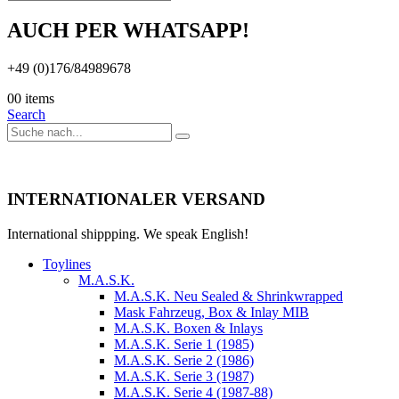
AUCH PER WHATSAPP!
+49 (0)176/84989678
0
0 items
Search
INTERNATIONALER VERSAND
International shippping. We speak English!
Toylines
M.A.S.K.
M.A.S.K. Neu Sealed & Shrinkwrapped
Mask Fahrzeug, Box & Inlay MIB
M.A.S.K. Boxen & Inlays
M.A.S.K. Serie 1 (1985)
M.A.S.K. Serie 2 (1986)
M.A.S.K. Serie 3 (1987)
M.A.S.K. Serie 4 (1987-88)