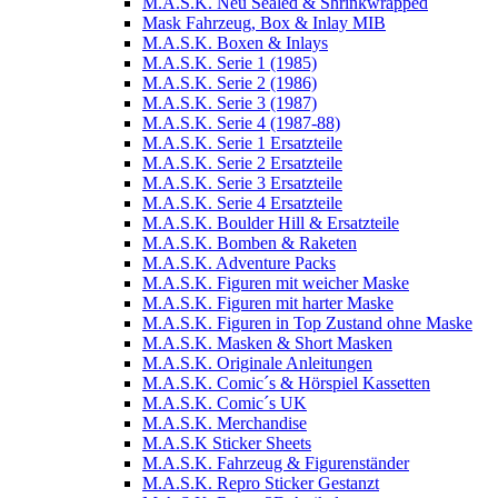
M.A.S.K. Neu Sealed & Shrinkwrapped
Mask Fahrzeug, Box & Inlay MIB
M.A.S.K. Boxen & Inlays
M.A.S.K. Serie 1 (1985)
M.A.S.K. Serie 2 (1986)
M.A.S.K. Serie 3 (1987)
M.A.S.K. Serie 4 (1987-88)
M.A.S.K. Serie 1 Ersatzteile
M.A.S.K. Serie 2 Ersatzteile
M.A.S.K. Serie 3 Ersatzteile
M.A.S.K. Serie 4 Ersatzteile
M.A.S.K. Boulder Hill & Ersatzteile
M.A.S.K. Bomben & Raketen
M.A.S.K. Adventure Packs
M.A.S.K. Figuren mit weicher Maske
M.A.S.K. Figuren mit harter Maske
M.A.S.K. Figuren in Top Zustand ohne Maske
M.A.S.K. Masken & Short Masken
M.A.S.K. Originale Anleitungen
M.A.S.K. Comic´s & Hörspiel Kassetten
M.A.S.K. Comic´s UK
M.A.S.K. Merchandise
M.A.S.K Sticker Sheets
M.A.S.K. Fahrzeug & Figurenständer
M.A.S.K. Repro Sticker Gestanzt