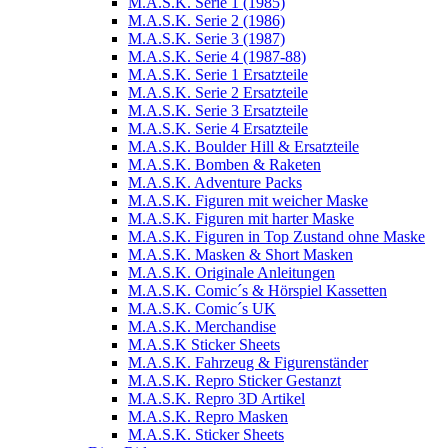
M.A.S.K. Serie 1 (1985)
M.A.S.K. Serie 2 (1986)
M.A.S.K. Serie 3 (1987)
M.A.S.K. Serie 4 (1987-88)
M.A.S.K. Serie 1 Ersatzteile
M.A.S.K. Serie 2 Ersatzteile
M.A.S.K. Serie 3 Ersatzteile
M.A.S.K. Serie 4 Ersatzteile
M.A.S.K. Boulder Hill & Ersatzteile
M.A.S.K. Bomben & Raketen
M.A.S.K. Adventure Packs
M.A.S.K. Figuren mit weicher Maske
M.A.S.K. Figuren mit harter Maske
M.A.S.K. Figuren in Top Zustand ohne Maske
M.A.S.K. Masken & Short Masken
M.A.S.K. Originale Anleitungen
M.A.S.K. Comic´s & Hörspiel Kassetten
M.A.S.K. Comic´s UK
M.A.S.K. Merchandise
M.A.S.K Sticker Sheets
M.A.S.K. Fahrzeug & Figurenständer
M.A.S.K. Repro Sticker Gestanzt
M.A.S.K. Repro 3D Artikel
M.A.S.K. Repro Masken
M.A.S.K. Sticker Sheets