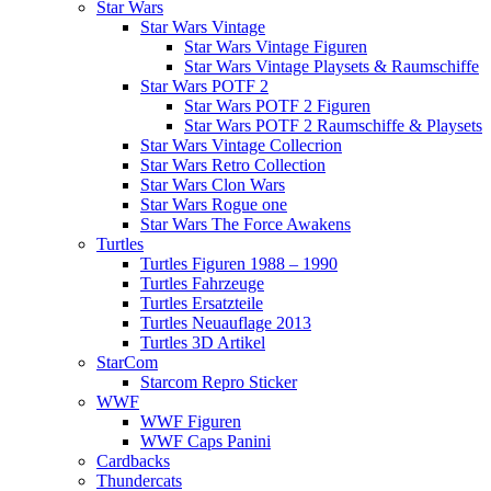
Star Wars
Star Wars Vintage
Star Wars Vintage Figuren
Star Wars Vintage Playsets & Raumschiffe
Star Wars POTF 2
Star Wars POTF 2 Figuren
Star Wars POTF 2 Raumschiffe & Playsets
Star Wars Vintage Collecrion
Star Wars Retro Collection
Star Wars Clon Wars
Star Wars Rogue one
Star Wars The Force Awakens
Turtles
Turtles Figuren 1988 – 1990
Turtles Fahrzeuge
Turtles Ersatzteile
Turtles Neuauflage 2013
Turtles 3D Artikel
StarCom
Starcom Repro Sticker
WWF
WWF Figuren
WWF Caps Panini
Cardbacks
Thundercats