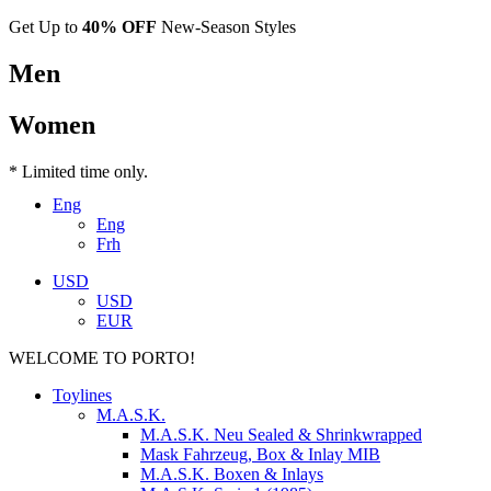
Get Up to
40% OFF
New-Season Styles
Men
Women
* Limited time only.
Eng
Eng
Frh
USD
USD
EUR
WELCOME TO PORTO!
Toylines
M.A.S.K.
M.A.S.K. Neu Sealed & Shrinkwrapped
Mask Fahrzeug, Box & Inlay MIB
M.A.S.K. Boxen & Inlays