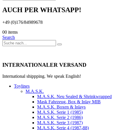
AUCH PER WHATSAPP!
+49 (0)176/84989678
0
0 items
Search
INTERNATIONALER VERSAND
International shippping. We speak English!
Toylines
M.A.S.K.
M.A.S.K. Neu Sealed & Shrinkwrapped
Mask Fahrzeug, Box & Inlay MIB
M.A.S.K. Boxen & Inlays
M.A.S.K. Serie 1 (1985)
M.A.S.K. Serie 2 (1986)
M.A.S.K. Serie 3 (1987)
M.A.S.K. Serie 4 (1987-88)