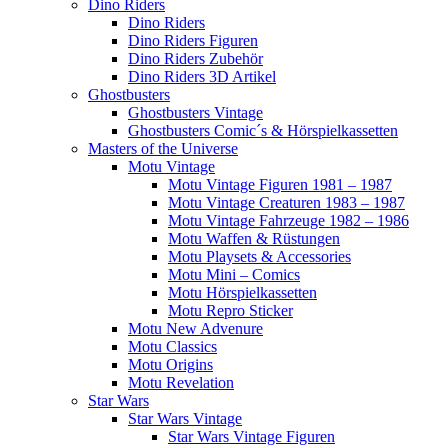
Dino Riders
Dino Riders
Dino Riders Figuren
Dino Riders Zubehör
Dino Riders 3D Artikel
Ghostbusters
Ghostbusters Vintage
Ghostbusters Comic´s & Hörspielkassetten
Masters of the Universe
Motu Vintage
Motu Vintage Figuren 1981 – 1987
Motu Vintage Creaturen 1983 – 1987
Motu Vintage Fahrzeuge 1982 – 1986
Motu Waffen & Rüstungen
Motu Playsets & Accessories
Motu Mini – Comics
Motu Hörspielkassetten
Motu Repro Sticker
Motu New Advenure
Motu Classics
Motu Origins
Motu Revelation
Star Wars
Star Wars Vintage
Star Wars Vintage Figuren