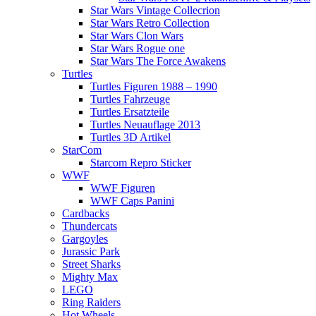
Star Wars Vintage Collecrion
Star Wars Retro Collection
Star Wars Clon Wars
Star Wars Rogue one
Star Wars The Force Awakens
Turtles
Turtles Figuren 1988 – 1990
Turtles Fahrzeuge
Turtles Ersatzteile
Turtles Neuauflage 2013
Turtles 3D Artikel
StarCom
Starcom Repro Sticker
WWF
WWF Figuren
WWF Caps Panini
Cardbacks
Thundercats
Gargoyles
Jurassic Park
Street Sharks
Mighty Max
LEGO
Ring Raiders
Hot Wheels