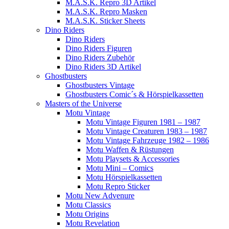
M.A.S.K. Repro 3D Artikel
M.A.S.K. Repro Masken
M.A.S.K. Sticker Sheets
Dino Riders
Dino Riders
Dino Riders Figuren
Dino Riders Zubehör
Dino Riders 3D Artikel
Ghostbusters
Ghostbusters Vintage
Ghostbusters Comic´s & Hörspielkassetten
Masters of the Universe
Motu Vintage
Motu Vintage Figuren 1981 – 1987
Motu Vintage Creaturen 1983 – 1987
Motu Vintage Fahrzeuge 1982 – 1986
Motu Waffen & Rüstungen
Motu Playsets & Accessories
Motu Mini – Comics
Motu Hörspielkassetten
Motu Repro Sticker
Motu New Advenure
Motu Classics
Motu Origins
Motu Revelation