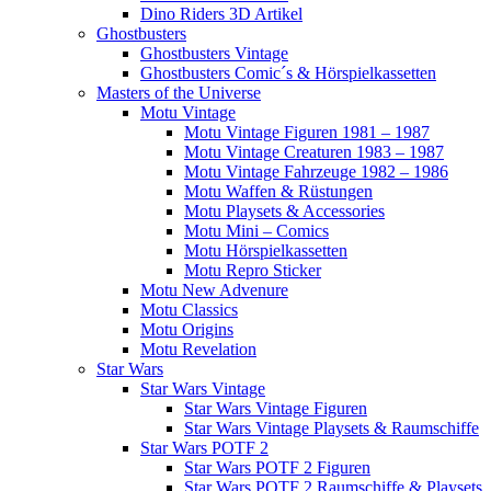
Dino Riders 3D Artikel
Ghostbusters
Ghostbusters Vintage
Ghostbusters Comic´s & Hörspielkassetten
Masters of the Universe
Motu Vintage
Motu Vintage Figuren 1981 – 1987
Motu Vintage Creaturen 1983 – 1987
Motu Vintage Fahrzeuge 1982 – 1986
Motu Waffen & Rüstungen
Motu Playsets & Accessories
Motu Mini – Comics
Motu Hörspielkassetten
Motu Repro Sticker
Motu New Advenure
Motu Classics
Motu Origins
Motu Revelation
Star Wars
Star Wars Vintage
Star Wars Vintage Figuren
Star Wars Vintage Playsets & Raumschiffe
Star Wars POTF 2
Star Wars POTF 2 Figuren
Star Wars POTF 2 Raumschiffe & Playsets