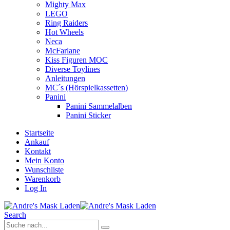
Mighty Max
LEGO
Ring Raiders
Hot Wheels
Neca
McFarlane
Kiss Figuren MOC
Diverse Toylines
Anleitungen
MC´s (Hörspielkassetten)
Panini
Panini Sammelalben
Panini Sticker
Startseite
Ankauf
Kontakt
Mein Konto
Wunschliste
Warenkorb
Log In
Search