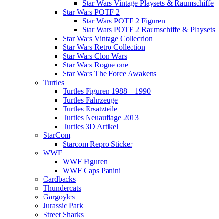
Star Wars Vintage Playsets & Raumschiffe
Star Wars POTF 2
Star Wars POTF 2 Figuren
Star Wars POTF 2 Raumschiffe & Playsets
Star Wars Vintage Collecrion
Star Wars Retro Collection
Star Wars Clon Wars
Star Wars Rogue one
Star Wars The Force Awakens
Turtles
Turtles Figuren 1988 – 1990
Turtles Fahrzeuge
Turtles Ersatzteile
Turtles Neuauflage 2013
Turtles 3D Artikel
StarCom
Starcom Repro Sticker
WWF
WWF Figuren
WWF Caps Panini
Cardbacks
Thundercats
Gargoyles
Jurassic Park
Street Sharks