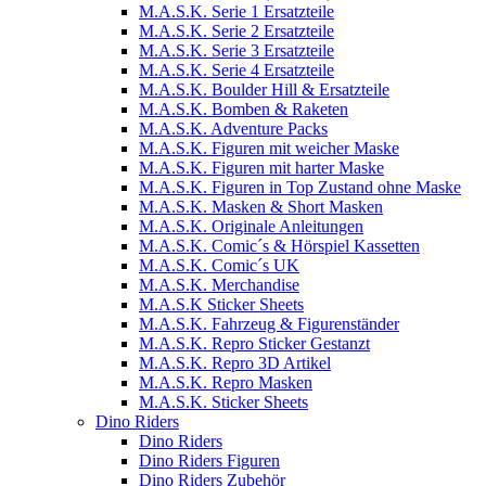
M.A.S.K. Serie 1 Ersatzteile
M.A.S.K. Serie 2 Ersatzteile
M.A.S.K. Serie 3 Ersatzteile
M.A.S.K. Serie 4 Ersatzteile
M.A.S.K. Boulder Hill & Ersatzteile
M.A.S.K. Bomben & Raketen
M.A.S.K. Adventure Packs
M.A.S.K. Figuren mit weicher Maske
M.A.S.K. Figuren mit harter Maske
M.A.S.K. Figuren in Top Zustand ohne Maske
M.A.S.K. Masken & Short Masken
M.A.S.K. Originale Anleitungen
M.A.S.K. Comic´s & Hörspiel Kassetten
M.A.S.K. Comic´s UK
M.A.S.K. Merchandise
M.A.S.K Sticker Sheets
M.A.S.K. Fahrzeug & Figurenständer
M.A.S.K. Repro Sticker Gestanzt
M.A.S.K. Repro 3D Artikel
M.A.S.K. Repro Masken
M.A.S.K. Sticker Sheets
Dino Riders
Dino Riders
Dino Riders Figuren
Dino Riders Zubehör