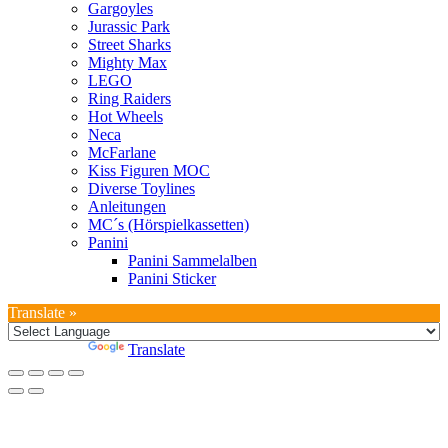
Gargoyles
Jurassic Park
Street Sharks
Mighty Max
LEGO
Ring Raiders
Hot Wheels
Neca
McFarlane
Kiss Figuren MOC
Diverse Toylines
Anleitungen
MC´s (Hörspielkassetten)
Panini
Panini Sammelalben
Panini Sticker
Translate »
Powered by
Translate