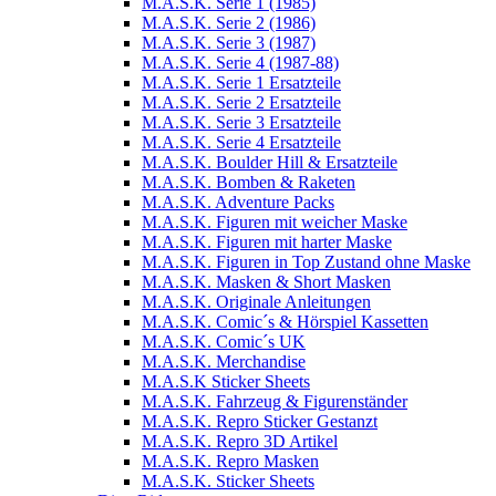
M.A.S.K. Serie 1 (1985)
M.A.S.K. Serie 2 (1986)
M.A.S.K. Serie 3 (1987)
M.A.S.K. Serie 4 (1987-88)
M.A.S.K. Serie 1 Ersatzteile
M.A.S.K. Serie 2 Ersatzteile
M.A.S.K. Serie 3 Ersatzteile
M.A.S.K. Serie 4 Ersatzteile
M.A.S.K. Boulder Hill & Ersatzteile
M.A.S.K. Bomben & Raketen
M.A.S.K. Adventure Packs
M.A.S.K. Figuren mit weicher Maske
M.A.S.K. Figuren mit harter Maske
M.A.S.K. Figuren in Top Zustand ohne Maske
M.A.S.K. Masken & Short Masken
M.A.S.K. Originale Anleitungen
M.A.S.K. Comic´s & Hörspiel Kassetten
M.A.S.K. Comic´s UK
M.A.S.K. Merchandise
M.A.S.K Sticker Sheets
M.A.S.K. Fahrzeug & Figurenständer
M.A.S.K. Repro Sticker Gestanzt
M.A.S.K. Repro 3D Artikel
M.A.S.K. Repro Masken
M.A.S.K. Sticker Sheets