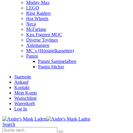
Mighty Max
LEGO
Ring Raiders
Hot Wheels
Neca
McFarlane
Kiss Figuren MOC
Diverse Toylines
Anleitungen
MC´s (Hörspielkassetten)
Panini
Panini Sammelalben
Panini Sticker
Startseite
Ankauf
Kontakt
Mein Konto
Wunschliste
Warenkorb
Log In
Search