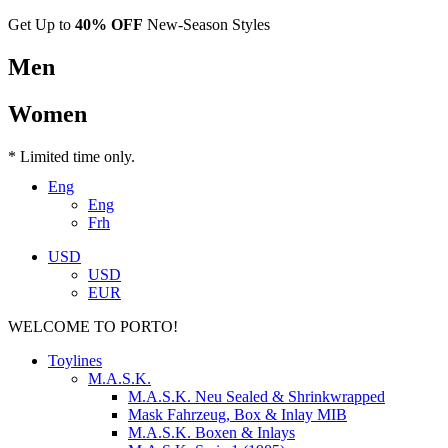
Get Up to
40% OFF
New-Season Styles
Men
Women
* Limited time only.
Eng
Eng
Frh
USD
USD
EUR
WELCOME TO PORTO!
Toylines
M.A.S.K.
M.A.S.K. Neu Sealed & Shrinkwrapped
Mask Fahrzeug, Box & Inlay MIB
M.A.S.K. Boxen & Inlays