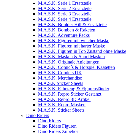
M.A.S.K. Serie 1 Ersatzteile
M.A.S.K. Serie 2 Ersatzteile
M.A.S.K. Serie 3 Ersatzteile
M.A.S.K. Serie 4 Ersatzteile
M.A.S.K. Boulder Hill & Ersatzteile
M.A.S.K. Bomben & Raketen
M.A.S.K. Adventure Packs
M.A.S.K. Figuren mit weicher Maske
M.A.S.K. Figuren mit harter Maske
M.A.S.K. Figuren in Top Zustand ohne Maske
M.A.S.K. Masken & Short Masken
M.A.S.K. Originale Anleitungen
M.A.S.K. Comic´s & Hörspiel Kassetten
M.A.S.K. Comic´s UK
M.A.S.K. Merchandise
M.A.S.K Sticker Sheets
M.A.S.K. Fahrzeug & Figurenständer
M.A.S.K. Repro Sticker Gestanzt
M.A.S.K. Repro 3D Artikel
M.A.S.K. Repro Masken
M.A.S.K. Sticker Sheets
Dino Riders
Dino Riders
Dino Riders Figuren
Dino Riders Zubehör