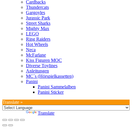
Cardbacks
Thundercats
Gargoyles
Jurassic Park
Street Sharks
Mighty Max
LEGO
Ring Raiders
Hot Wheels
Neca
McFarlane
Kiss Figuren MOC
Diverse Toylines
Anleitungen
MC´s (Hörspielkassetten)
Panini
Panini Sammelalben
Panini Sticker
Translate »
Powered by
Translate