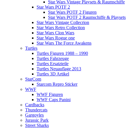
Star Wars Vintage Playsets & Raumschiffe
Star Wars POTF 2
Star Wars POTF 2 Figuren
Star Wars POTF 2 Raumschiffe & Playsets
Star Wars Vintage Collecrion
Star Wars Retro Collection
Star Wars Clon Wars
Star Wars Rogue one
Star Wars The Force Awakens
Turtles
Turtles Figuren 1988 – 1990
Turtles Fahrzeuge
Turtles Ersatzteile
Turtles Neuauflage 2013
Turtles 3D Artikel
StarCom
Starcom Repro Sticker
WWF
WWF Figuren
WWF Caps Panini
Cardbacks
Thundercats
Gargoyles
Jurassic Park
Street Sharks