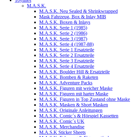
Toylines
M.A.S.K.
M.A.S.K. Neu Sealed & Shrinkwrapped
Mask Fahrzeug, Box & Inlay MIB
M.A.S.K. Boxen & Inlays
M.A.S.K. Serie 1 (1985)
M.A.S.K. Serie 2 (1986)
M.A.S.K. Serie 3 (1987)
M.A.S.K. Serie 4 (1987-88)
M.A.S.K. Serie 1 Ersatzteile
M.A.S.K. Serie 2 Ersatzteile
M.A.S.K. Serie 3 Ersatzteile
M.A.S.K. Serie 4 Ersatzteile
M.A.S.K. Boulder Hill & Ersatzteile
M.A.S.K. Bomben & Raketen
M.A.S.K. Adventure Packs
M.A.S.K. Figuren mit weicher Maske
M.A.S.K. Figuren mit harter Maske
M.A.S.K. Figuren in Top Zustand ohne Maske
M.A.S.K. Masken & Short Masken
M.A.S.K. Originale Anleitungen
M.A.S.K. Comic´s & Hörspiel Kassetten
M.A.S.K. Comic´s UK
M.A.S.K. Merchandise
M.A.S.K Sticker Sheets