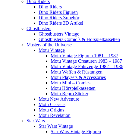
Dino Riders
Dino Riders
Dino Riders Figuren
Dino Riders Zubehör
Dino Riders 3D Artikel
Ghostbusters
Ghostbusters Vintage
Ghostbusters Comic´s & Hörspielkassetten
Masters of the Universe
Motu Vintage
Motu Vintage Figuren 1981 – 1987
Motu Vintage Creaturen 1983 – 1987
Motu Vintage Fahrzeuge 1982 – 1986
Motu Waffen & Rüstungen
Motu Playsets & Accessories
Motu Mini – Comics
Motu Hörspielkassetten
Motu Repro Sticker
Motu New Advenure
Motu Classics
Motu Origins
Motu Revelation
Star Wars
Star Wars Vintage
Star Wars Vintage Figuren