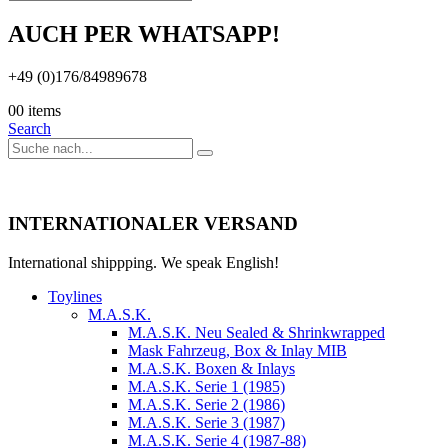
AUCH PER WHATSAPP!
+49 (0)176/84989678
0
0 items
Search
INTERNATIONALER VERSAND
International shippping. We speak English!
Toylines
M.A.S.K.
M.A.S.K. Neu Sealed & Shrinkwrapped
Mask Fahrzeug, Box & Inlay MIB
M.A.S.K. Boxen & Inlays
M.A.S.K. Serie 1 (1985)
M.A.S.K. Serie 2 (1986)
M.A.S.K. Serie 3 (1987)
M.A.S.K. Serie 4 (1987-88)