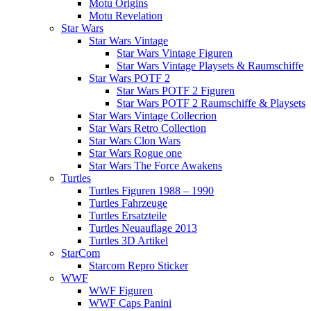
Motu Origins
Motu Revelation
Star Wars
Star Wars Vintage
Star Wars Vintage Figuren
Star Wars Vintage Playsets & Raumschiffe
Star Wars POTF 2
Star Wars POTF 2 Figuren
Star Wars POTF 2 Raumschiffe & Playsets
Star Wars Vintage Collecrion
Star Wars Retro Collection
Star Wars Clon Wars
Star Wars Rogue one
Star Wars The Force Awakens
Turtles
Turtles Figuren 1988 – 1990
Turtles Fahrzeuge
Turtles Ersatzteile
Turtles Neuauflage 2013
Turtles 3D Artikel
StarCom
Starcom Repro Sticker
WWF
WWF Figuren
WWF Caps Panini