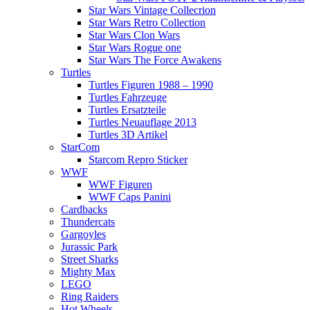
Star Wars Vintage Collecrion
Star Wars Retro Collection
Star Wars Clon Wars
Star Wars Rogue one
Star Wars The Force Awakens
Turtles
Turtles Figuren 1988 – 1990
Turtles Fahrzeuge
Turtles Ersatzteile
Turtles Neuauflage 2013
Turtles 3D Artikel
StarCom
Starcom Repro Sticker
WWF
WWF Figuren
WWF Caps Panini
Cardbacks
Thundercats
Gargoyles
Jurassic Park
Street Sharks
Mighty Max
LEGO
Ring Raiders
Hot Wheels