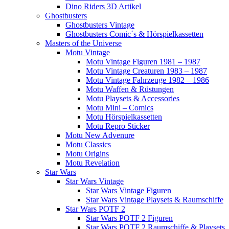
Dino Riders 3D Artikel
Ghostbusters
Ghostbusters Vintage
Ghostbusters Comic´s & Hörspielkassetten
Masters of the Universe
Motu Vintage
Motu Vintage Figuren 1981 – 1987
Motu Vintage Creaturen 1983 – 1987
Motu Vintage Fahrzeuge 1982 – 1986
Motu Waffen & Rüstungen
Motu Playsets & Accessories
Motu Mini – Comics
Motu Hörspielkassetten
Motu Repro Sticker
Motu New Advenure
Motu Classics
Motu Origins
Motu Revelation
Star Wars
Star Wars Vintage
Star Wars Vintage Figuren
Star Wars Vintage Playsets & Raumschiffe
Star Wars POTF 2
Star Wars POTF 2 Figuren
Star Wars POTF 2 Raumschiffe & Playsets