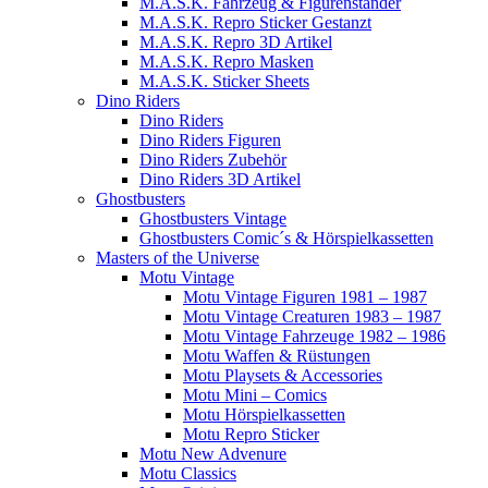
M.A.S.K. Fahrzeug & Figurenständer
M.A.S.K. Repro Sticker Gestanzt
M.A.S.K. Repro 3D Artikel
M.A.S.K. Repro Masken
M.A.S.K. Sticker Sheets
Dino Riders
Dino Riders
Dino Riders Figuren
Dino Riders Zubehör
Dino Riders 3D Artikel
Ghostbusters
Ghostbusters Vintage
Ghostbusters Comic´s & Hörspielkassetten
Masters of the Universe
Motu Vintage
Motu Vintage Figuren 1981 – 1987
Motu Vintage Creaturen 1983 – 1987
Motu Vintage Fahrzeuge 1982 – 1986
Motu Waffen & Rüstungen
Motu Playsets & Accessories
Motu Mini – Comics
Motu Hörspielkassetten
Motu Repro Sticker
Motu New Advenure
Motu Classics