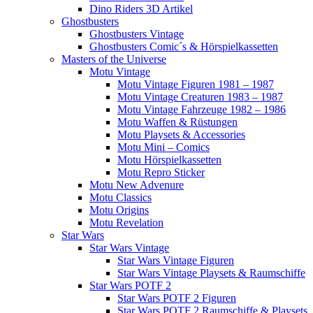
Dino Riders 3D Artikel
Ghostbusters
Ghostbusters Vintage
Ghostbusters Comic´s & Hörspielkassetten
Masters of the Universe
Motu Vintage
Motu Vintage Figuren 1981 – 1987
Motu Vintage Creaturen 1983 – 1987
Motu Vintage Fahrzeuge 1982 – 1986
Motu Waffen & Rüstungen
Motu Playsets & Accessories
Motu Mini – Comics
Motu Hörspielkassetten
Motu Repro Sticker
Motu New Advenure
Motu Classics
Motu Origins
Motu Revelation
Star Wars
Star Wars Vintage
Star Wars Vintage Figuren
Star Wars Vintage Playsets & Raumschiffe
Star Wars POTF 2
Star Wars POTF 2 Figuren
Star Wars POTF 2 Raumschiffe & Playsets