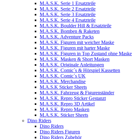
M.A.S.K. Serie 1 Ersatzteile
M.A.S.K. Serie 2 Ersatzteile
M.A.S.K. Serie 3 Ersatzteile
M.A.S.K. Serie 4 Ersatzteile
M.A.S.K. Boulder Hill & Ersatzteile
M.A.S.K. Bomben & Raketen
M.A.S.K. Adventure Packs
M.A.S.K. Figuren mit weicher Maske
M.A.S.K. Figuren mit harter Maske
M.A.S.K. Figuren in Top Zustand ohne Maske
M.A.S.K. Masken & Short Masken
M.A.S.K. Originale Anleitungen
M.A.S.K. Comic´s & Hörspiel Kassetten
M.A.S.K. Comic´s UK
M.A.S.K. Merchandise
M.A.S.K Sticker Sheets
M.A.S.K. Fahrzeug & Figurenständer
M.A.S.K. Repro Sticker Gestanzt
M.A.S.K. Repro 3D Artikel
M.A.S.K. Repro Masken
M.A.S.K. Sticker Sheets
Dino Riders
Dino Riders
Dino Riders Figuren
Dino Riders Zubehör