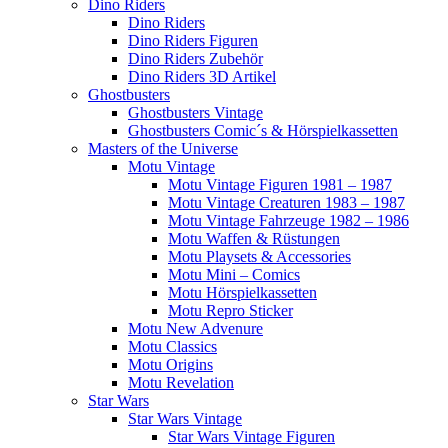
Dino Riders
Dino Riders
Dino Riders Figuren
Dino Riders Zubehör
Dino Riders 3D Artikel
Ghostbusters
Ghostbusters Vintage
Ghostbusters Comic´s & Hörspielkassetten
Masters of the Universe
Motu Vintage
Motu Vintage Figuren 1981 – 1987
Motu Vintage Creaturen 1983 – 1987
Motu Vintage Fahrzeuge 1982 – 1986
Motu Waffen & Rüstungen
Motu Playsets & Accessories
Motu Mini – Comics
Motu Hörspielkassetten
Motu Repro Sticker
Motu New Advenure
Motu Classics
Motu Origins
Motu Revelation
Star Wars
Star Wars Vintage
Star Wars Vintage Figuren