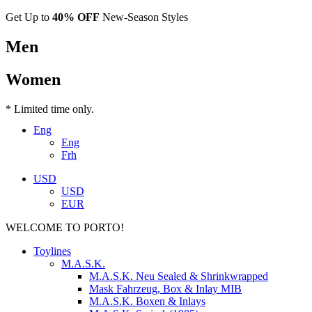
Get Up to
40% OFF
New-Season Styles
Men
Women
* Limited time only.
Eng
Eng
Frh
USD
USD
EUR
WELCOME TO PORTO!
Toylines
M.A.S.K.
M.A.S.K. Neu Sealed & Shrinkwrapped
Mask Fahrzeug, Box & Inlay MIB
M.A.S.K. Boxen & Inlays