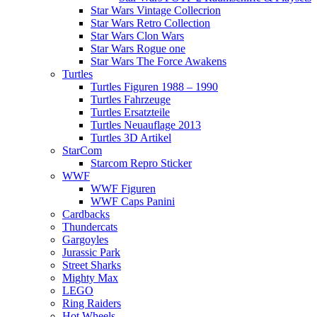
Star Wars Vintage Collecrion
Star Wars Retro Collection
Star Wars Clon Wars
Star Wars Rogue one
Star Wars The Force Awakens
Turtles
Turtles Figuren 1988 – 1990
Turtles Fahrzeuge
Turtles Ersatzteile
Turtles Neuauflage 2013
Turtles 3D Artikel
StarCom
Starcom Repro Sticker
WWF
WWF Figuren
WWF Caps Panini
Cardbacks
Thundercats
Gargoyles
Jurassic Park
Street Sharks
Mighty Max
LEGO
Ring Raiders
Hot Wheels