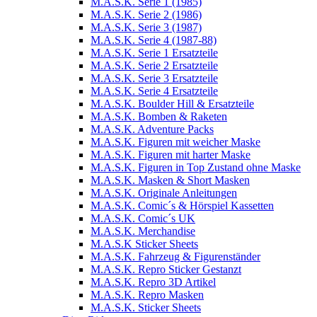
M.A.S.K. Serie 1 (1985)
M.A.S.K. Serie 2 (1986)
M.A.S.K. Serie 3 (1987)
M.A.S.K. Serie 4 (1987-88)
M.A.S.K. Serie 1 Ersatzteile
M.A.S.K. Serie 2 Ersatzteile
M.A.S.K. Serie 3 Ersatzteile
M.A.S.K. Serie 4 Ersatzteile
M.A.S.K. Boulder Hill & Ersatzteile
M.A.S.K. Bomben & Raketen
M.A.S.K. Adventure Packs
M.A.S.K. Figuren mit weicher Maske
M.A.S.K. Figuren mit harter Maske
M.A.S.K. Figuren in Top Zustand ohne Maske
M.A.S.K. Masken & Short Masken
M.A.S.K. Originale Anleitungen
M.A.S.K. Comic´s & Hörspiel Kassetten
M.A.S.K. Comic´s UK
M.A.S.K. Merchandise
M.A.S.K Sticker Sheets
M.A.S.K. Fahrzeug & Figurenständer
M.A.S.K. Repro Sticker Gestanzt
M.A.S.K. Repro 3D Artikel
M.A.S.K. Repro Masken
M.A.S.K. Sticker Sheets