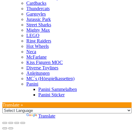
Cardbacks
Thundercats
Gargoyles
Jurassic Park
Street Sharks
Mighty Max
LEGO
Ring Raiders
Hot Wheels
Neca
McFarlane
Kiss Figuren MOC
Diverse Toylines
Anleitungen
MC´s (Hörspielkassetten)
Panini
Panini Sammelalben
Panini Sticker
Translate »
Powered by
Translate