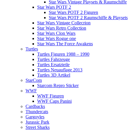
Star Wars Vintage Playsets & Raumschiffe
Star Wars POTF 2
Star Wars POTF 2 Figuren
Star Wars POTF 2 Raumschiffe & Playsets
Star Wars Vintage Collecrion
Star Wars Retro Collection
Star Wars Clon Wars
Star Wars Rogue one
Star Wars The Force Awakens
Turtles
Turtles Figuren 1988 – 1990
Turtles Fahrzeuge
Turtles Ersatzteile
Turtles Neuauflage 2013
Turtles 3D Artikel
StarCom
Starcom Repro Sticker
WWF
WWF Figuren
WWF Caps Panini
Cardbacks
Thundercats
Gargoyles
Jurassic Park
Street Sharks