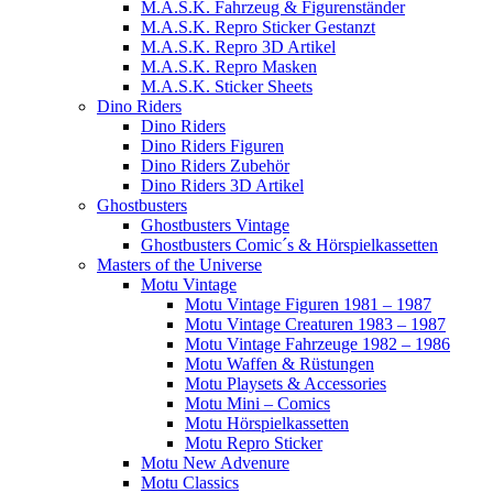
M.A.S.K. Fahrzeug & Figurenständer
M.A.S.K. Repro Sticker Gestanzt
M.A.S.K. Repro 3D Artikel
M.A.S.K. Repro Masken
M.A.S.K. Sticker Sheets
Dino Riders
Dino Riders
Dino Riders Figuren
Dino Riders Zubehör
Dino Riders 3D Artikel
Ghostbusters
Ghostbusters Vintage
Ghostbusters Comic´s & Hörspielkassetten
Masters of the Universe
Motu Vintage
Motu Vintage Figuren 1981 – 1987
Motu Vintage Creaturen 1983 – 1987
Motu Vintage Fahrzeuge 1982 – 1986
Motu Waffen & Rüstungen
Motu Playsets & Accessories
Motu Mini – Comics
Motu Hörspielkassetten
Motu Repro Sticker
Motu New Advenure
Motu Classics