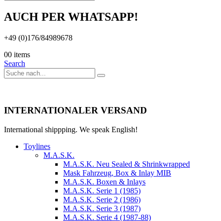
AUCH PER WHATSAPP!
+49 (0)176/84989678
0
0 items
Search
INTERNATIONALER VERSAND
International shippping. We speak English!
Toylines
M.A.S.K.
M.A.S.K. Neu Sealed & Shrinkwrapped
Mask Fahrzeug, Box & Inlay MIB
M.A.S.K. Boxen & Inlays
M.A.S.K. Serie 1 (1985)
M.A.S.K. Serie 2 (1986)
M.A.S.K. Serie 3 (1987)
M.A.S.K. Serie 4 (1987-88)