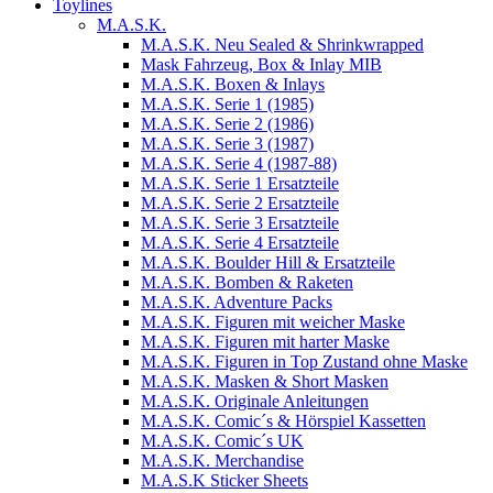
Toylines
M.A.S.K.
M.A.S.K. Neu Sealed & Shrinkwrapped
Mask Fahrzeug, Box & Inlay MIB
M.A.S.K. Boxen & Inlays
M.A.S.K. Serie 1 (1985)
M.A.S.K. Serie 2 (1986)
M.A.S.K. Serie 3 (1987)
M.A.S.K. Serie 4 (1987-88)
M.A.S.K. Serie 1 Ersatzteile
M.A.S.K. Serie 2 Ersatzteile
M.A.S.K. Serie 3 Ersatzteile
M.A.S.K. Serie 4 Ersatzteile
M.A.S.K. Boulder Hill & Ersatzteile
M.A.S.K. Bomben & Raketen
M.A.S.K. Adventure Packs
M.A.S.K. Figuren mit weicher Maske
M.A.S.K. Figuren mit harter Maske
M.A.S.K. Figuren in Top Zustand ohne Maske
M.A.S.K. Masken & Short Masken
M.A.S.K. Originale Anleitungen
M.A.S.K. Comic´s & Hörspiel Kassetten
M.A.S.K. Comic´s UK
M.A.S.K. Merchandise
M.A.S.K Sticker Sheets