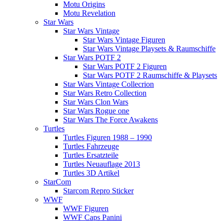
Motu Origins
Motu Revelation
Star Wars
Star Wars Vintage
Star Wars Vintage Figuren
Star Wars Vintage Playsets & Raumschiffe
Star Wars POTF 2
Star Wars POTF 2 Figuren
Star Wars POTF 2 Raumschiffe & Playsets
Star Wars Vintage Collecrion
Star Wars Retro Collection
Star Wars Clon Wars
Star Wars Rogue one
Star Wars The Force Awakens
Turtles
Turtles Figuren 1988 – 1990
Turtles Fahrzeuge
Turtles Ersatzteile
Turtles Neuauflage 2013
Turtles 3D Artikel
StarCom
Starcom Repro Sticker
WWF
WWF Figuren
WWF Caps Panini