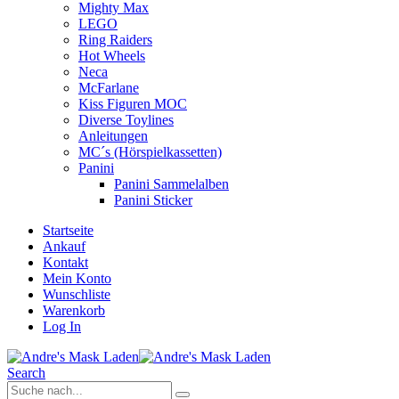
Mighty Max
LEGO
Ring Raiders
Hot Wheels
Neca
McFarlane
Kiss Figuren MOC
Diverse Toylines
Anleitungen
MC´s (Hörspielkassetten)
Panini
Panini Sammelalben
Panini Sticker
Startseite
Ankauf
Kontakt
Mein Konto
Wunschliste
Warenkorb
Log In
Search