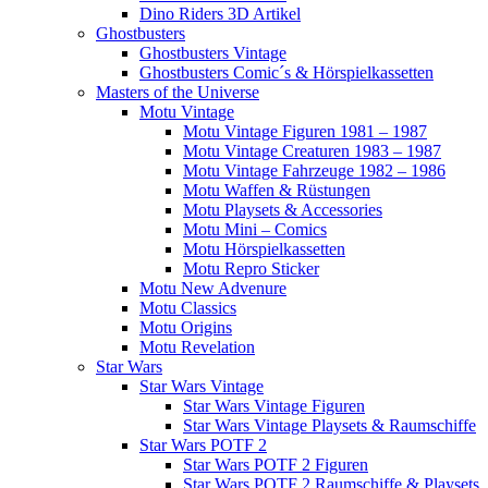
Dino Riders 3D Artikel
Ghostbusters
Ghostbusters Vintage
Ghostbusters Comic´s & Hörspielkassetten
Masters of the Universe
Motu Vintage
Motu Vintage Figuren 1981 – 1987
Motu Vintage Creaturen 1983 – 1987
Motu Vintage Fahrzeuge 1982 – 1986
Motu Waffen & Rüstungen
Motu Playsets & Accessories
Motu Mini – Comics
Motu Hörspielkassetten
Motu Repro Sticker
Motu New Advenure
Motu Classics
Motu Origins
Motu Revelation
Star Wars
Star Wars Vintage
Star Wars Vintage Figuren
Star Wars Vintage Playsets & Raumschiffe
Star Wars POTF 2
Star Wars POTF 2 Figuren
Star Wars POTF 2 Raumschiffe & Playsets