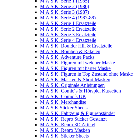
M.A.S.K. Serie 1 (1985)
M.A.S.K. Serie 2 (1986)
M.A.S.K. Serie 3 (1987)
M.A.S.K. Serie 4 (1987-88)
M.A.S.K. Serie 1 Ersatzteile
M.A.S.K. Serie 2 Ersatzteile
M.A.S.K. Serie 3 Ersatzteile
M.A.S.K. Serie 4 Ersatzteile
M.A.S.K. Boulder Hill & Ersatzteile
M.A.S.K. Bomben & Raketen
M.A.S.K. Adventure Packs
M.A.S.K. Figuren mit weicher Maske
M.A.S.K. Figuren mit harter Maske
M.A.S.K. Figuren in Top Zustand ohne Maske
M.A.S.K. Masken & Short Masken
M.A.S.K. Originale Anleitungen
M.A.S.K. Comic´s & Hörspiel Kassetten
M.A.S.K. Comic´s UK
M.A.S.K. Merchandise
M.A.S.K Sticker Sheets
M.A.S.K. Fahrzeug & Figurenständer
M.A.S.K. Repro Sticker Gestanzt
M.A.S.K. Repro 3D Artikel
M.A.S.K. Repro Masken
M.A.S.K. Sticker Sheets