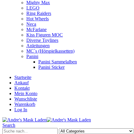
Mighty Max
LEGO
Ring Raiders
Hot Wheels
Neca
McFarlane
Kiss Figuren MOC
Diverse Toylines
Anleitungen
MC´s (Hörspielkassetten)
Panini
Panini Sammelalben
Panini Sticker
Startseite
Ankauf
Kontakt
Mein Konto
Wunschliste
Warenkorb
Log In
Search