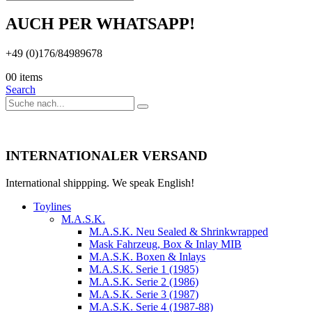
AUCH PER WHATSAPP!
+49 (0)176/84989678
0
0 items
Search
INTERNATIONALER VERSAND
International shippping. We speak English!
Toylines
M.A.S.K.
M.A.S.K. Neu Sealed & Shrinkwrapped
Mask Fahrzeug, Box & Inlay MIB
M.A.S.K. Boxen & Inlays
M.A.S.K. Serie 1 (1985)
M.A.S.K. Serie 2 (1986)
M.A.S.K. Serie 3 (1987)
M.A.S.K. Serie 4 (1987-88)