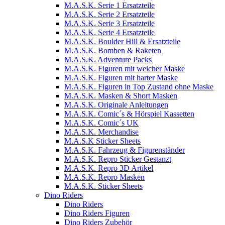
M.A.S.K. Serie 1 Ersatzteile
M.A.S.K. Serie 2 Ersatzteile
M.A.S.K. Serie 3 Ersatzteile
M.A.S.K. Serie 4 Ersatzteile
M.A.S.K. Boulder Hill & Ersatzteile
M.A.S.K. Bomben & Raketen
M.A.S.K. Adventure Packs
M.A.S.K. Figuren mit weicher Maske
M.A.S.K. Figuren mit harter Maske
M.A.S.K. Figuren in Top Zustand ohne Maske
M.A.S.K. Masken & Short Masken
M.A.S.K. Originale Anleitungen
M.A.S.K. Comic´s & Hörspiel Kassetten
M.A.S.K. Comic´s UK
M.A.S.K. Merchandise
M.A.S.K Sticker Sheets
M.A.S.K. Fahrzeug & Figurenständer
M.A.S.K. Repro Sticker Gestanzt
M.A.S.K. Repro 3D Artikel
M.A.S.K. Repro Masken
M.A.S.K. Sticker Sheets
Dino Riders
Dino Riders
Dino Riders Figuren
Dino Riders Zubehör