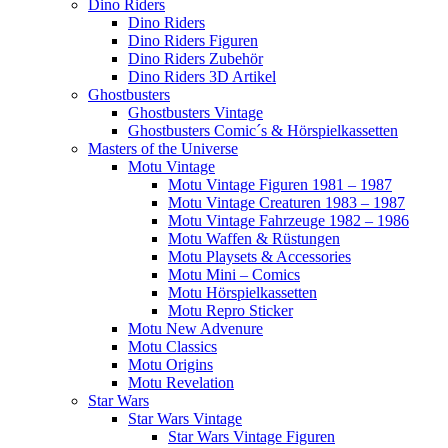
Dino Riders
Dino Riders
Dino Riders Figuren
Dino Riders Zubehör
Dino Riders 3D Artikel
Ghostbusters
Ghostbusters Vintage
Ghostbusters Comic´s & Hörspielkassetten
Masters of the Universe
Motu Vintage
Motu Vintage Figuren 1981 – 1987
Motu Vintage Creaturen 1983 – 1987
Motu Vintage Fahrzeuge 1982 – 1986
Motu Waffen & Rüstungen
Motu Playsets & Accessories
Motu Mini – Comics
Motu Hörspielkassetten
Motu Repro Sticker
Motu New Advenure
Motu Classics
Motu Origins
Motu Revelation
Star Wars
Star Wars Vintage
Star Wars Vintage Figuren