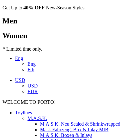
Get Up to
40% OFF
New-Season Styles
Men
Women
* Limited time only.
Eng
Eng
Frh
USD
USD
EUR
WELCOME TO PORTO!
Toylines
M.A.S.K.
M.A.S.K. Neu Sealed & Shrinkwrapped
Mask Fahrzeug, Box & Inlay MIB
M.A.S.K. Boxen & Inlays