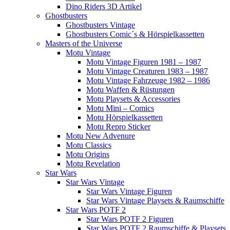
Dino Riders 3D Artikel
Ghostbusters
Ghostbusters Vintage
Ghostbusters Comic´s & Hörspielkassetten
Masters of the Universe
Motu Vintage
Motu Vintage Figuren 1981 – 1987
Motu Vintage Creaturen 1983 – 1987
Motu Vintage Fahrzeuge 1982 – 1986
Motu Waffen & Rüstungen
Motu Playsets & Accessories
Motu Mini – Comics
Motu Hörspielkassetten
Motu Repro Sticker
Motu New Advenure
Motu Classics
Motu Origins
Motu Revelation
Star Wars
Star Wars Vintage
Star Wars Vintage Figuren
Star Wars Vintage Playsets & Raumschiffe
Star Wars POTF 2
Star Wars POTF 2 Figuren
Star Wars POTF 2 Raumschiffe & Playsets