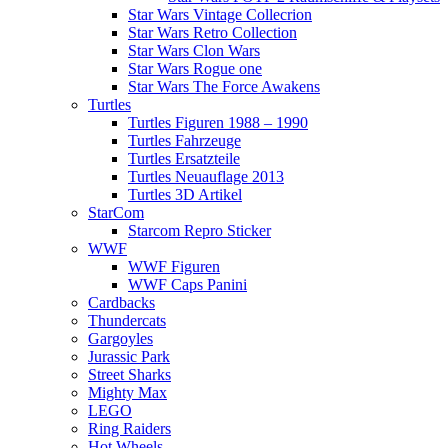
Star Wars Vintage Collecrion
Star Wars Retro Collection
Star Wars Clon Wars
Star Wars Rogue one
Star Wars The Force Awakens
Turtles
Turtles Figuren 1988 – 1990
Turtles Fahrzeuge
Turtles Ersatzteile
Turtles Neuauflage 2013
Turtles 3D Artikel
StarCom
Starcom Repro Sticker
WWF
WWF Figuren
WWF Caps Panini
Cardbacks
Thundercats
Gargoyles
Jurassic Park
Street Sharks
Mighty Max
LEGO
Ring Raiders
Hot Wheels