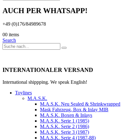
AUCH PER WHATSAPP!
+49 (0)176/84989678
0
0 items
Search
INTERNATIONALER VERSAND
International shippping. We speak English!
Toylines
M.A.S.K.
M.A.S.K. Neu Sealed & Shrinkwrapped
Mask Fahrzeug, Box & Inlay MIB
M.A.S.K. Boxen & Inlays
M.A.S.K. Serie 1 (1985)
M.A.S.K. Serie 2 (1986)
M.A.S.K. Serie 3 (1987)
M.A.S.K. Serie 4 (1987-88)