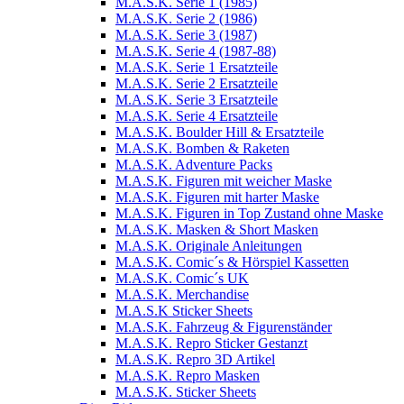
M.A.S.K. Serie 1 (1985)
M.A.S.K. Serie 2 (1986)
M.A.S.K. Serie 3 (1987)
M.A.S.K. Serie 4 (1987-88)
M.A.S.K. Serie 1 Ersatzteile
M.A.S.K. Serie 2 Ersatzteile
M.A.S.K. Serie 3 Ersatzteile
M.A.S.K. Serie 4 Ersatzteile
M.A.S.K. Boulder Hill & Ersatzteile
M.A.S.K. Bomben & Raketen
M.A.S.K. Adventure Packs
M.A.S.K. Figuren mit weicher Maske
M.A.S.K. Figuren mit harter Maske
M.A.S.K. Figuren in Top Zustand ohne Maske
M.A.S.K. Masken & Short Masken
M.A.S.K. Originale Anleitungen
M.A.S.K. Comic´s & Hörspiel Kassetten
M.A.S.K. Comic´s UK
M.A.S.K. Merchandise
M.A.S.K Sticker Sheets
M.A.S.K. Fahrzeug & Figurenständer
M.A.S.K. Repro Sticker Gestanzt
M.A.S.K. Repro 3D Artikel
M.A.S.K. Repro Masken
M.A.S.K. Sticker Sheets