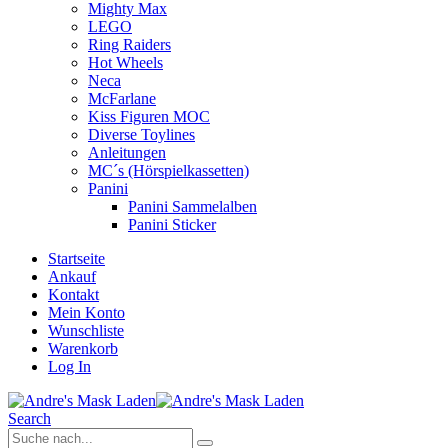
Mighty Max
LEGO
Ring Raiders
Hot Wheels
Neca
McFarlane
Kiss Figuren MOC
Diverse Toylines
Anleitungen
MC´s (Hörspielkassetten)
Panini
Panini Sammelalben
Panini Sticker
Startseite
Ankauf
Kontakt
Mein Konto
Wunschliste
Warenkorb
Log In
Search