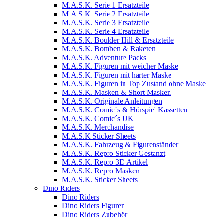
M.A.S.K. Serie 1 Ersatzteile
M.A.S.K. Serie 2 Ersatzteile
M.A.S.K. Serie 3 Ersatzteile
M.A.S.K. Serie 4 Ersatzteile
M.A.S.K. Boulder Hill & Ersatzteile
M.A.S.K. Bomben & Raketen
M.A.S.K. Adventure Packs
M.A.S.K. Figuren mit weicher Maske
M.A.S.K. Figuren mit harter Maske
M.A.S.K. Figuren in Top Zustand ohne Maske
M.A.S.K. Masken & Short Masken
M.A.S.K. Originale Anleitungen
M.A.S.K. Comic´s & Hörspiel Kassetten
M.A.S.K. Comic´s UK
M.A.S.K. Merchandise
M.A.S.K Sticker Sheets
M.A.S.K. Fahrzeug & Figurenständer
M.A.S.K. Repro Sticker Gestanzt
M.A.S.K. Repro 3D Artikel
M.A.S.K. Repro Masken
M.A.S.K. Sticker Sheets
Dino Riders
Dino Riders
Dino Riders Figuren
Dino Riders Zubehör