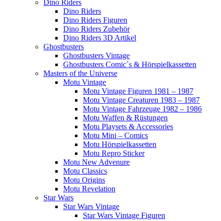
Dino Riders
Dino Riders
Dino Riders Figuren
Dino Riders Zubehör
Dino Riders 3D Artikel
Ghostbusters
Ghostbusters Vintage
Ghostbusters Comic´s & Hörspielkassetten
Masters of the Universe
Motu Vintage
Motu Vintage Figuren 1981 – 1987
Motu Vintage Creaturen 1983 – 1987
Motu Vintage Fahrzeuge 1982 – 1986
Motu Waffen & Rüstungen
Motu Playsets & Accessories
Motu Mini – Comics
Motu Hörspielkassetten
Motu Repro Sticker
Motu New Advenure
Motu Classics
Motu Origins
Motu Revelation
Star Wars
Star Wars Vintage
Star Wars Vintage Figuren