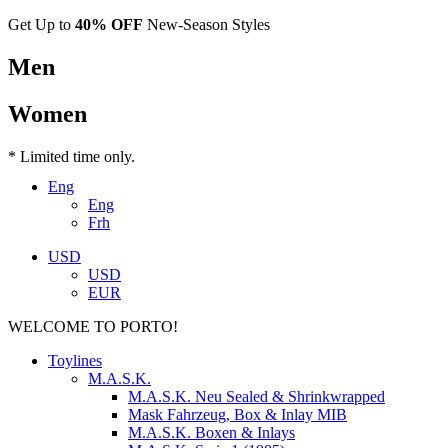
Get Up to
40% OFF
New-Season Styles
Men
Women
* Limited time only.
Eng
Eng
Frh
USD
USD
EUR
WELCOME TO PORTO!
Toylines
M.A.S.K.
M.A.S.K. Neu Sealed & Shrinkwrapped
Mask Fahrzeug, Box & Inlay MIB
M.A.S.K. Boxen & Inlays