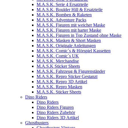
M.A.S.K. Serie 4 Ersatzteile
M.A.S.K. Boulder Hill & Ersatzteile
M.A.S.K. Bomben & Raketen
M.A.S.K. Adventure Packs
M.A.S.K. Figuren mit weicher Maske
M.A.S.K. Figuren mit harter Maske
M.A.S.K. Figuren in Top Zustand ohne Maske
M.A.S.K. Masken & Short Masken
M.A.S.K. Originale Anleitungen
M.A.S.K. Comic´s & Hörspiel Kassetten
M.A.S.K. Comic´s UK
M.A.S.K. Merchandise
M.A.S.K Sticker Sheets
M.A.S.K. Fahrzeug & Figurenständer
M.A.S.K. Repro Sticker Gestanzt
M.A.S.K. Repro 3D Artikel
M.A.S.K. Repro Masken
M.A.S.K. Sticker Sheets
Dino Riders
Dino Riders
Dino Riders Figuren
Dino Riders Zubehör
Dino Riders 3D Artikel
Ghostbusters
Ghostbusters Vintage