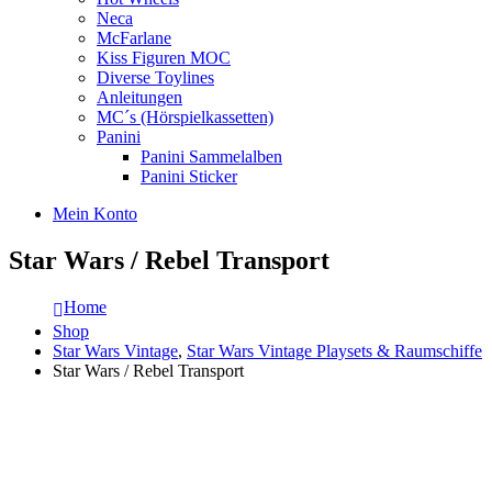
Neca
McFarlane
Kiss Figuren MOC
Diverse Toylines
Anleitungen
MC´s (Hörspielkassetten)
Panini
Panini Sammelalben
Panini Sticker
Mein Konto
Star Wars / Rebel Transport
Home
Shop
Star Wars Vintage
,
Star Wars Vintage Playsets & Raumschiffe
Star Wars / Rebel Transport