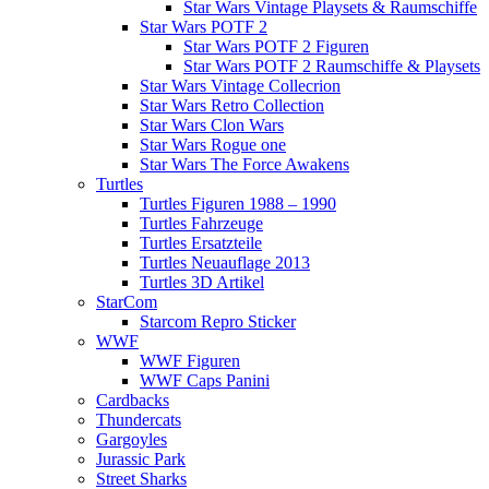
Star Wars Vintage Playsets & Raumschiffe
Star Wars POTF 2
Star Wars POTF 2 Figuren
Star Wars POTF 2 Raumschiffe & Playsets
Star Wars Vintage Collecrion
Star Wars Retro Collection
Star Wars Clon Wars
Star Wars Rogue one
Star Wars The Force Awakens
Turtles
Turtles Figuren 1988 – 1990
Turtles Fahrzeuge
Turtles Ersatzteile
Turtles Neuauflage 2013
Turtles 3D Artikel
StarCom
Starcom Repro Sticker
WWF
WWF Figuren
WWF Caps Panini
Cardbacks
Thundercats
Gargoyles
Jurassic Park
Street Sharks