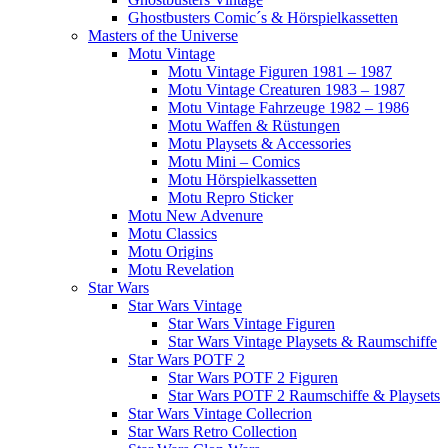
Ghostbusters Comic´s & Hörspielkassetten
Masters of the Universe
Motu Vintage
Motu Vintage Figuren 1981 – 1987
Motu Vintage Creaturen 1983 – 1987
Motu Vintage Fahrzeuge 1982 – 1986
Motu Waffen & Rüstungen
Motu Playsets & Accessories
Motu Mini – Comics
Motu Hörspielkassetten
Motu Repro Sticker
Motu New Advenure
Motu Classics
Motu Origins
Motu Revelation
Star Wars
Star Wars Vintage
Star Wars Vintage Figuren
Star Wars Vintage Playsets & Raumschiffe
Star Wars POTF 2
Star Wars POTF 2 Figuren
Star Wars POTF 2 Raumschiffe & Playsets
Star Wars Vintage Collecrion
Star Wars Retro Collection