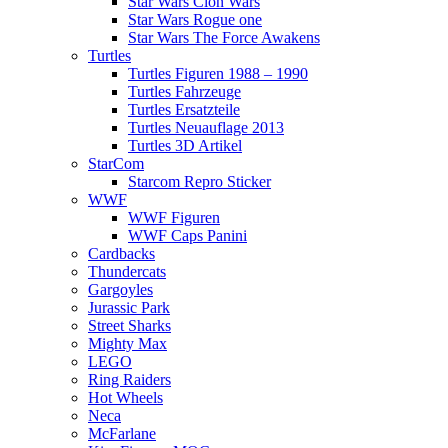
Star Wars Clon Wars
Star Wars Rogue one
Star Wars The Force Awakens
Turtles
Turtles Figuren 1988 – 1990
Turtles Fahrzeuge
Turtles Ersatzteile
Turtles Neuauflage 2013
Turtles 3D Artikel
StarCom
Starcom Repro Sticker
WWF
WWF Figuren
WWF Caps Panini
Cardbacks
Thundercats
Gargoyles
Jurassic Park
Street Sharks
Mighty Max
LEGO
Ring Raiders
Hot Wheels
Neca
McFarlane