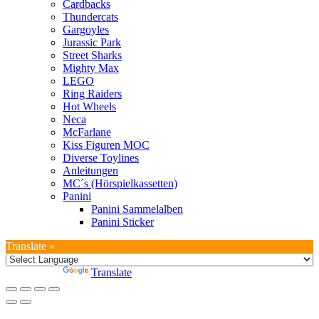
Cardbacks
Thundercats
Gargoyles
Jurassic Park
Street Sharks
Mighty Max
LEGO
Ring Raiders
Hot Wheels
Neca
McFarlane
Kiss Figuren MOC
Diverse Toylines
Anleitungen
MC´s (Hörspielkassetten)
Panini
Panini Sammelalben
Panini Sticker
Translate »
Powered by
Translate