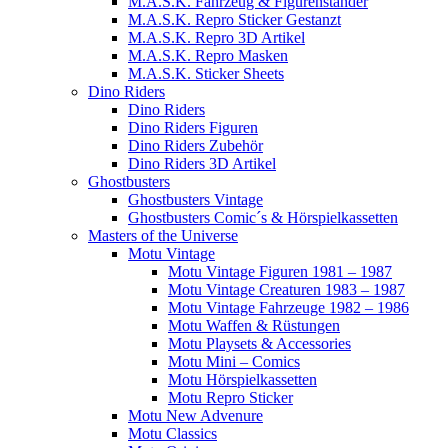
M.A.S.K. Fahrzeug & Figurenständer
M.A.S.K. Repro Sticker Gestanzt
M.A.S.K. Repro 3D Artikel
M.A.S.K. Repro Masken
M.A.S.K. Sticker Sheets
Dino Riders
Dino Riders
Dino Riders Figuren
Dino Riders Zubehör
Dino Riders 3D Artikel
Ghostbusters
Ghostbusters Vintage
Ghostbusters Comic´s & Hörspielkassetten
Masters of the Universe
Motu Vintage
Motu Vintage Figuren 1981 – 1987
Motu Vintage Creaturen 1983 – 1987
Motu Vintage Fahrzeuge 1982 – 1986
Motu Waffen & Rüstungen
Motu Playsets & Accessories
Motu Mini – Comics
Motu Hörspielkassetten
Motu Repro Sticker
Motu New Advenure
Motu Classics