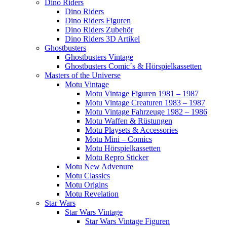
Dino Riders
Dino Riders
Dino Riders Figuren
Dino Riders Zubehör
Dino Riders 3D Artikel
Ghostbusters
Ghostbusters Vintage
Ghostbusters Comic´s & Hörspielkassetten
Masters of the Universe
Motu Vintage
Motu Vintage Figuren 1981 – 1987
Motu Vintage Creaturen 1983 – 1987
Motu Vintage Fahrzeuge 1982 – 1986
Motu Waffen & Rüstungen
Motu Playsets & Accessories
Motu Mini – Comics
Motu Hörspielkassetten
Motu Repro Sticker
Motu New Advenure
Motu Classics
Motu Origins
Motu Revelation
Star Wars
Star Wars Vintage
Star Wars Vintage Figuren