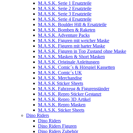
M.A.S.K. Serie 1 Ersatzteile
M.A.S.K. Serie 2 Ersatzteile
M.A.S.K. Serie 3 Ersatzteile
M.A.S.K. Serie 4 Ersatzteile
M.A.S.K. Boulder Hill & Ersatzteile
M.A.S.K. Bomben & Raketen
M.A.S.K. Adventure Packs
M.A.S.K. Figuren mit weicher Maske
M.A.S.K. Figuren mit harter Maske
M.A.S.K. Figuren in Top Zustand ohne Maske
M.A.S.K. Masken & Short Masken
M.A.S.K. Originale Anleitungen
M.A.S.K. Comic´s & Hörspiel Kassetten
M.A.S.K. Comic´s UK
M.A.S.K. Merchandise
M.A.S.K Sticker Sheets
M.A.S.K. Fahrzeug & Figurenständer
M.A.S.K. Repro Sticker Gestanzt
M.A.S.K. Repro 3D Artikel
M.A.S.K. Repro Masken
M.A.S.K. Sticker Sheets
Dino Riders
Dino Riders
Dino Riders Figuren
Dino Riders Zubehör