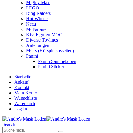
Mighty Max
LEGO
Ring Raiders
Hot Wheels
Neca
McFarlane
Kiss Figuren MOC
Diverse Toylines
Anleitungen
MC´s (Hörspielkassetten)
Panini
Panini Sammelalben
Panini Sticker
Startseite
Ankauf
Kontakt
Mein Konto
Wunschliste
Warenkorb
Log In
Search