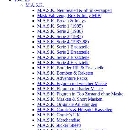
M.A.S.K.
M.A.S.K. Neu Sealed & Shrinkwrapped
Mask Fahrzeug, Box & Inlay MIB
M.A.S.K. Boxen & Inlays
M.A.S.K. Serie 1 (1985)
M.A.S.K. Serie 2 (1986)
M.A.S.K. Serie 3 (1987)
M.A.S.K. Serie 4 (1987-88)
M.A.S.K. Serie 1 Ersatzteile
M.A.S.K. Serie 2 Ersatzteile
M.A.S.K. Serie 3 Ersatzteile
M.A.S.K. Serie 4 Ersatzteile
M.A.S.K. Boulder Hill & Ersatzteile
M.A.S.K. Bomben & Raketen
M.A.S.K. Adventure Packs
M.A.S.K. Figuren mit weicher Maske
M.A.S.K. Figuren mit harter Maske
M.A.S.K. Figuren in Top Zustand ohne Maske
M.A.S.K. Masken & Short Masken
M.A.S.K. Originale Anleitungen
M.A.S.K. Comic´s & Hörspiel Kassetten
M.A.S.K. Comic´s UK
M.A.S.K. Merchandise
M.A.S.K Sticker Sheets