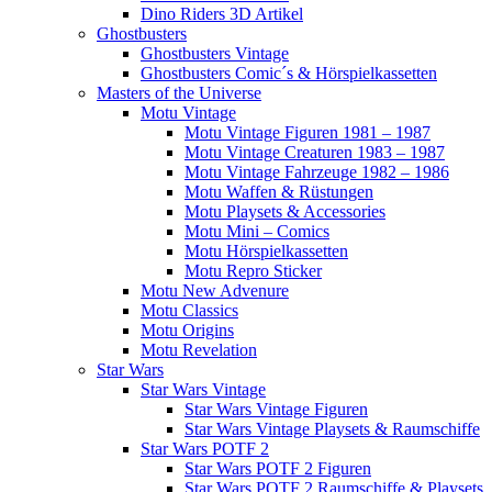
Dino Riders 3D Artikel
Ghostbusters
Ghostbusters Vintage
Ghostbusters Comic´s & Hörspielkassetten
Masters of the Universe
Motu Vintage
Motu Vintage Figuren 1981 – 1987
Motu Vintage Creaturen 1983 – 1987
Motu Vintage Fahrzeuge 1982 – 1986
Motu Waffen & Rüstungen
Motu Playsets & Accessories
Motu Mini – Comics
Motu Hörspielkassetten
Motu Repro Sticker
Motu New Advenure
Motu Classics
Motu Origins
Motu Revelation
Star Wars
Star Wars Vintage
Star Wars Vintage Figuren
Star Wars Vintage Playsets & Raumschiffe
Star Wars POTF 2
Star Wars POTF 2 Figuren
Star Wars POTF 2 Raumschiffe & Playsets