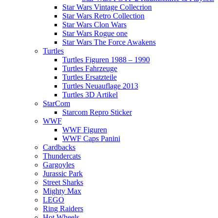
Star Wars Vintage Collecrion
Star Wars Retro Collection
Star Wars Clon Wars
Star Wars Rogue one
Star Wars The Force Awakens
Turtles
Turtles Figuren 1988 – 1990
Turtles Fahrzeuge
Turtles Ersatzteile
Turtles Neuauflage 2013
Turtles 3D Artikel
StarCom
Starcom Repro Sticker
WWF
WWF Figuren
WWF Caps Panini
Cardbacks
Thundercats
Gargoyles
Jurassic Park
Street Sharks
Mighty Max
LEGO
Ring Raiders
Hot Wheels