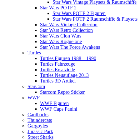
Star Wars Vintage Playsets & Raumschiffe
Star Wars POTF 2
Star Wars POTF 2 Figuren
Star Wars POTF 2 Raumschiffe & Playsets
Star Wars Vintage Collecrion
Star Wars Retro Collection
Star Wars Clon Wars
Star Wars Rogue one
Star Wars The Force Awakens
Turtles
Turtles Figuren 1988 – 1990
Turtles Fahrzeuge
Turtles Ersatzteile
Turtles Neuauflage 2013
Turtles 3D Artikel
StarCom
Starcom Repro Sticker
WWF
WWF Figuren
WWF Caps Panini
Cardbacks
Thundercats
Gargoyles
Jurassic Park
Street Sharks