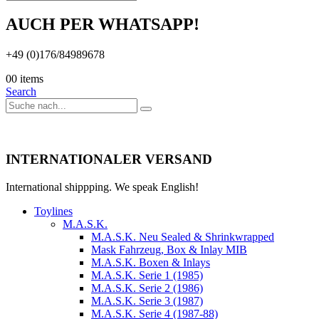
AUCH PER WHATSAPP!
+49 (0)176/84989678
0
0 items
Search
INTERNATIONALER VERSAND
International shippping. We speak English!
Toylines
M.A.S.K.
M.A.S.K. Neu Sealed & Shrinkwrapped
Mask Fahrzeug, Box & Inlay MIB
M.A.S.K. Boxen & Inlays
M.A.S.K. Serie 1 (1985)
M.A.S.K. Serie 2 (1986)
M.A.S.K. Serie 3 (1987)
M.A.S.K. Serie 4 (1987-88)