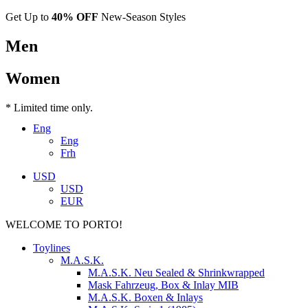
Get Up to
40% OFF
New-Season Styles
Men
Women
* Limited time only.
Eng
Eng
Frh
USD
USD
EUR
WELCOME TO PORTO!
Toylines
M.A.S.K.
M.A.S.K. Neu Sealed & Shrinkwrapped
Mask Fahrzeug, Box & Inlay MIB
M.A.S.K. Boxen & Inlays