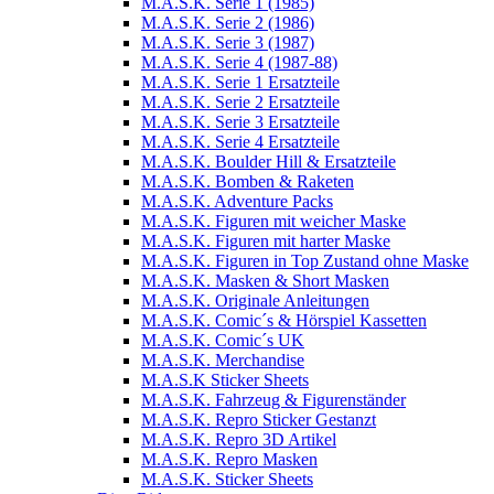
M.A.S.K. Serie 1 (1985)
M.A.S.K. Serie 2 (1986)
M.A.S.K. Serie 3 (1987)
M.A.S.K. Serie 4 (1987-88)
M.A.S.K. Serie 1 Ersatzteile
M.A.S.K. Serie 2 Ersatzteile
M.A.S.K. Serie 3 Ersatzteile
M.A.S.K. Serie 4 Ersatzteile
M.A.S.K. Boulder Hill & Ersatzteile
M.A.S.K. Bomben & Raketen
M.A.S.K. Adventure Packs
M.A.S.K. Figuren mit weicher Maske
M.A.S.K. Figuren mit harter Maske
M.A.S.K. Figuren in Top Zustand ohne Maske
M.A.S.K. Masken & Short Masken
M.A.S.K. Originale Anleitungen
M.A.S.K. Comic´s & Hörspiel Kassetten
M.A.S.K. Comic´s UK
M.A.S.K. Merchandise
M.A.S.K Sticker Sheets
M.A.S.K. Fahrzeug & Figurenständer
M.A.S.K. Repro Sticker Gestanzt
M.A.S.K. Repro 3D Artikel
M.A.S.K. Repro Masken
M.A.S.K. Sticker Sheets