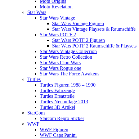
Motu Origins
Motu Revelation
Star Wars
Star Wars Vintage
Star Wars Vintage Figuren
Star Wars Vintage Playsets & Raumschiffe
Star Wars POTF 2
Star Wars POTF 2 Figuren
Star Wars POTF 2 Raumschiffe & Playsets
Star Wars Vintage Collecrion
Star Wars Retro Collection
Star Wars Clon Wars
Star Wars Rogue one
Star Wars The Force Awakens
Turtles
Turtles Figuren 1988 – 1990
Turtles Fahrzeuge
Turtles Ersatzteile
Turtles Neuauflage 2013
Turtles 3D Artikel
StarCom
Starcom Repro Sticker
WWF
WWF Figuren
WWF Caps Panini