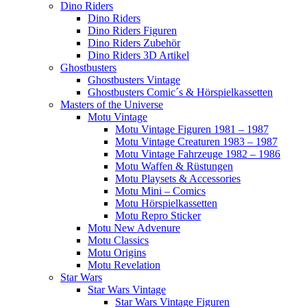
Dino Riders
Dino Riders
Dino Riders Figuren
Dino Riders Zubehör
Dino Riders 3D Artikel
Ghostbusters
Ghostbusters Vintage
Ghostbusters Comic´s & Hörspielkassetten
Masters of the Universe
Motu Vintage
Motu Vintage Figuren 1981 – 1987
Motu Vintage Creaturen 1983 – 1987
Motu Vintage Fahrzeuge 1982 – 1986
Motu Waffen & Rüstungen
Motu Playsets & Accessories
Motu Mini – Comics
Motu Hörspielkassetten
Motu Repro Sticker
Motu New Advenure
Motu Classics
Motu Origins
Motu Revelation
Star Wars
Star Wars Vintage
Star Wars Vintage Figuren