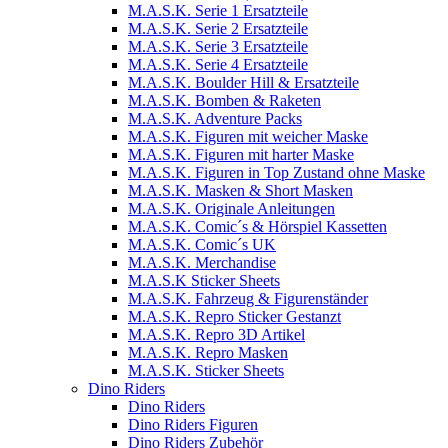
M.A.S.K. Serie 1 Ersatzteile
M.A.S.K. Serie 2 Ersatzteile
M.A.S.K. Serie 3 Ersatzteile
M.A.S.K. Serie 4 Ersatzteile
M.A.S.K. Boulder Hill & Ersatzteile
M.A.S.K. Bomben & Raketen
M.A.S.K. Adventure Packs
M.A.S.K. Figuren mit weicher Maske
M.A.S.K. Figuren mit harter Maske
M.A.S.K. Figuren in Top Zustand ohne Maske
M.A.S.K. Masken & Short Masken
M.A.S.K. Originale Anleitungen
M.A.S.K. Comic´s & Hörspiel Kassetten
M.A.S.K. Comic´s UK
M.A.S.K. Merchandise
M.A.S.K Sticker Sheets
M.A.S.K. Fahrzeug & Figurenständer
M.A.S.K. Repro Sticker Gestanzt
M.A.S.K. Repro 3D Artikel
M.A.S.K. Repro Masken
M.A.S.K. Sticker Sheets
Dino Riders
Dino Riders
Dino Riders Figuren
Dino Riders Zubehör