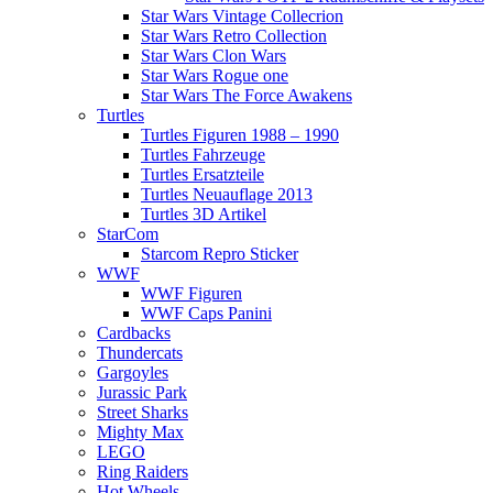
Star Wars Vintage Collecrion
Star Wars Retro Collection
Star Wars Clon Wars
Star Wars Rogue one
Star Wars The Force Awakens
Turtles
Turtles Figuren 1988 – 1990
Turtles Fahrzeuge
Turtles Ersatzteile
Turtles Neuauflage 2013
Turtles 3D Artikel
StarCom
Starcom Repro Sticker
WWF
WWF Figuren
WWF Caps Panini
Cardbacks
Thundercats
Gargoyles
Jurassic Park
Street Sharks
Mighty Max
LEGO
Ring Raiders
Hot Wheels