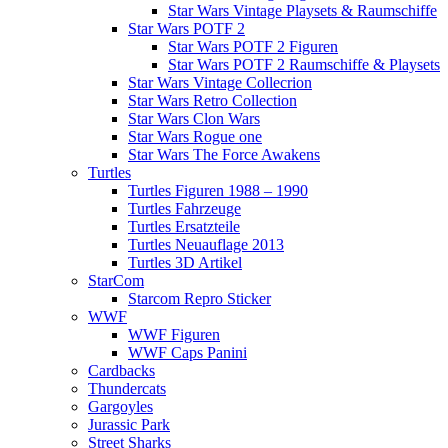
Star Wars Vintage Playsets & Raumschiffe
Star Wars POTF 2
Star Wars POTF 2 Figuren
Star Wars POTF 2 Raumschiffe & Playsets
Star Wars Vintage Collecrion
Star Wars Retro Collection
Star Wars Clon Wars
Star Wars Rogue one
Star Wars The Force Awakens
Turtles
Turtles Figuren 1988 – 1990
Turtles Fahrzeuge
Turtles Ersatzteile
Turtles Neuauflage 2013
Turtles 3D Artikel
StarCom
Starcom Repro Sticker
WWF
WWF Figuren
WWF Caps Panini
Cardbacks
Thundercats
Gargoyles
Jurassic Park
Street Sharks