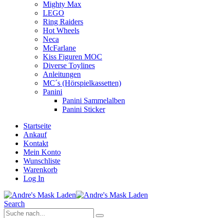
Mighty Max
LEGO
Ring Raiders
Hot Wheels
Neca
McFarlane
Kiss Figuren MOC
Diverse Toylines
Anleitungen
MC´s (Hörspielkassetten)
Panini
Panini Sammelalben
Panini Sticker
Startseite
Ankauf
Kontakt
Mein Konto
Wunschliste
Warenkorb
Log In
Search