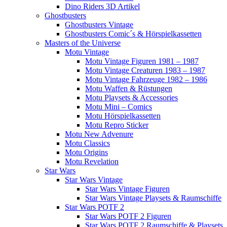
Dino Riders 3D Artikel
Ghostbusters
Ghostbusters Vintage
Ghostbusters Comic´s & Hörspielkassetten
Masters of the Universe
Motu Vintage
Motu Vintage Figuren 1981 – 1987
Motu Vintage Creaturen 1983 – 1987
Motu Vintage Fahrzeuge 1982 – 1986
Motu Waffen & Rüstungen
Motu Playsets & Accessories
Motu Mini – Comics
Motu Hörspielkassetten
Motu Repro Sticker
Motu New Advenure
Motu Classics
Motu Origins
Motu Revelation
Star Wars
Star Wars Vintage
Star Wars Vintage Figuren
Star Wars Vintage Playsets & Raumschiffe
Star Wars POTF 2
Star Wars POTF 2 Figuren
Star Wars POTF 2 Raumschiffe & Playsets