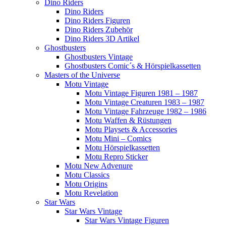
Dino Riders
Dino Riders
Dino Riders Figuren
Dino Riders Zubehör
Dino Riders 3D Artikel
Ghostbusters
Ghostbusters Vintage
Ghostbusters Comic´s & Hörspielkassetten
Masters of the Universe
Motu Vintage
Motu Vintage Figuren 1981 – 1987
Motu Vintage Creaturen 1983 – 1987
Motu Vintage Fahrzeuge 1982 – 1986
Motu Waffen & Rüstungen
Motu Playsets & Accessories
Motu Mini – Comics
Motu Hörspielkassetten
Motu Repro Sticker
Motu New Advenure
Motu Classics
Motu Origins
Motu Revelation
Star Wars
Star Wars Vintage
Star Wars Vintage Figuren