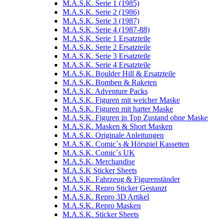
M.A.S.K. Serie 1 (1985)
M.A.S.K. Serie 2 (1986)
M.A.S.K. Serie 3 (1987)
M.A.S.K. Serie 4 (1987-88)
M.A.S.K. Serie 1 Ersatzteile
M.A.S.K. Serie 2 Ersatzteile
M.A.S.K. Serie 3 Ersatzteile
M.A.S.K. Serie 4 Ersatzteile
M.A.S.K. Boulder Hill & Ersatzteile
M.A.S.K. Bomben & Raketen
M.A.S.K. Adventure Packs
M.A.S.K. Figuren mit weicher Maske
M.A.S.K. Figuren mit harter Maske
M.A.S.K. Figuren in Top Zustand ohne Maske
M.A.S.K. Masken & Short Masken
M.A.S.K. Originale Anleitungen
M.A.S.K. Comic´s & Hörspiel Kassetten
M.A.S.K. Comic´s UK
M.A.S.K. Merchandise
M.A.S.K Sticker Sheets
M.A.S.K. Fahrzeug & Figurenständer
M.A.S.K. Repro Sticker Gestanzt
M.A.S.K. Repro 3D Artikel
M.A.S.K. Repro Masken
M.A.S.K. Sticker Sheets