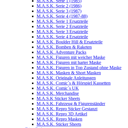
M.A.S.K. Serie 1 (1985)
M.A.S.K. Serie 2 (1986)
M.A.S.K. Serie 3 (1987)
M.A.S.K. Serie 4 (1987-88)
M.A.S.K. Serie 1 Ersatzteile
M.A.S.K. Serie 2 Ersatzteile
M.A.S.K. Serie 3 Ersatzteile
M.A.S.K. Serie 4 Ersatzteile
M.A.S.K. Boulder Hill & Ersatzteile
M.A.S.K. Bomben & Raketen
M.A.S.K. Adventure Packs
M.A.S.K. Figuren mit weicher Maske
M.A.S.K. Figuren mit harter Maske
M.A.S.K. Figuren in Top Zustand ohne Maske
M.A.S.K. Masken & Short Masken
M.A.S.K. Originale Anleitungen
M.A.S.K. Comic´s & Hörspiel Kassetten
M.A.S.K. Comic´s UK
M.A.S.K. Merchandise
M.A.S.K Sticker Sheets
M.A.S.K. Fahrzeug & Figurenständer
M.A.S.K. Repro Sticker Gestanzt
M.A.S.K. Repro 3D Artikel
M.A.S.K. Repro Masken
M.A.S.K. Sticker Sheets