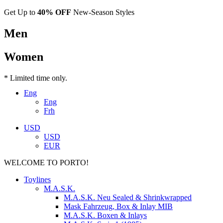
Get Up to
40% OFF
New-Season Styles
Men
Women
* Limited time only.
Eng
Eng
Frh
USD
USD
EUR
WELCOME TO PORTO!
Toylines
M.A.S.K.
M.A.S.K. Neu Sealed & Shrinkwrapped
Mask Fahrzeug, Box & Inlay MIB
M.A.S.K. Boxen & Inlays