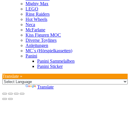
Mighty Max
LEGO
Ring Raiders
Hot Wheels
Neca
McFarlane
Kiss Figuren MOC
Diverse Toylines
Anleitungen
MC´s (Hörspielkassetten)
Panini
Panini Sammelalben
Panini Sticker
Translate »
Powered by
Translate