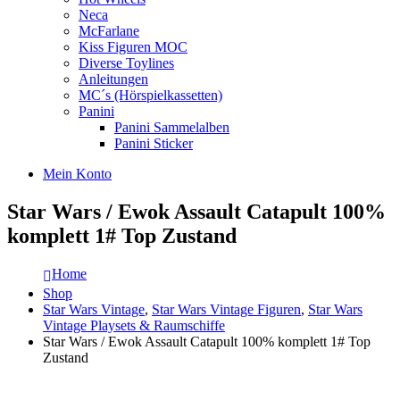
Neca
McFarlane
Kiss Figuren MOC
Diverse Toylines
Anleitungen
MC´s (Hörspielkassetten)
Panini
Panini Sammelalben
Panini Sticker
Mein Konto
Star Wars / Ewok Assault Catapult 100%
komplett 1# Top Zustand
Home
Shop
Star Wars Vintage
,
Star Wars Vintage Figuren
,
Star Wars
Vintage Playsets & Raumschiffe
Star Wars / Ewok Assault Catapult 100% komplett 1# Top
Zustand