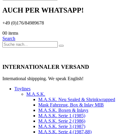
AUCH PER WHATSAPP!
+49 (0)176/84989678
0
0 items
Search
INTERNATIONALER VERSAND
International shippping. We speak English!
Toylines
M.A.S.K.
M.A.S.K. Neu Sealed & Shrinkwrapped
Mask Fahrzeug, Box & Inlay MIB
M.A.S.K. Boxen & Inlays
M.A.S.K. Serie 1 (1985)
M.A.S.K. Serie 2 (1986)
M.A.S.K. Serie 3 (1987)
M.A.S.K. Serie 4 (1987-88)