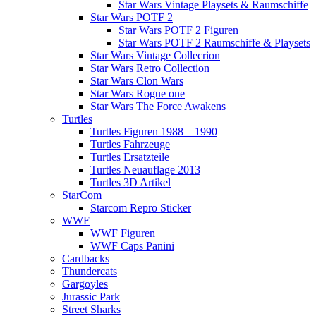
Star Wars Vintage Playsets & Raumschiffe
Star Wars POTF 2
Star Wars POTF 2 Figuren
Star Wars POTF 2 Raumschiffe & Playsets
Star Wars Vintage Collecrion
Star Wars Retro Collection
Star Wars Clon Wars
Star Wars Rogue one
Star Wars The Force Awakens
Turtles
Turtles Figuren 1988 – 1990
Turtles Fahrzeuge
Turtles Ersatzteile
Turtles Neuauflage 2013
Turtles 3D Artikel
StarCom
Starcom Repro Sticker
WWF
WWF Figuren
WWF Caps Panini
Cardbacks
Thundercats
Gargoyles
Jurassic Park
Street Sharks