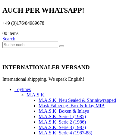
AUCH PER WHATSAPP!
+49 (0)176/84989678
0
0 items
Search
INTERNATIONALER VERSAND
International shippping. We speak English!
Toylines
M.A.S.K.
M.A.S.K. Neu Sealed & Shrinkwrapped
Mask Fahrzeug, Box & Inlay MIB
M.A.S.K. Boxen & Inlays
M.A.S.K. Serie 1 (1985)
M.A.S.K. Serie 2 (1986)
M.A.S.K. Serie 3 (1987)
M.A.S.K. Serie 4 (1987-88)