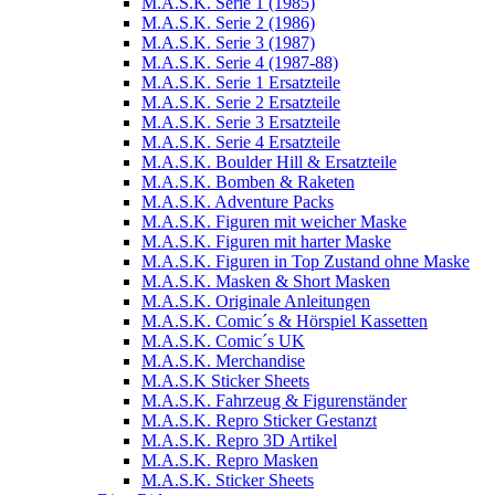
M.A.S.K. Serie 1 (1985)
M.A.S.K. Serie 2 (1986)
M.A.S.K. Serie 3 (1987)
M.A.S.K. Serie 4 (1987-88)
M.A.S.K. Serie 1 Ersatzteile
M.A.S.K. Serie 2 Ersatzteile
M.A.S.K. Serie 3 Ersatzteile
M.A.S.K. Serie 4 Ersatzteile
M.A.S.K. Boulder Hill & Ersatzteile
M.A.S.K. Bomben & Raketen
M.A.S.K. Adventure Packs
M.A.S.K. Figuren mit weicher Maske
M.A.S.K. Figuren mit harter Maske
M.A.S.K. Figuren in Top Zustand ohne Maske
M.A.S.K. Masken & Short Masken
M.A.S.K. Originale Anleitungen
M.A.S.K. Comic´s & Hörspiel Kassetten
M.A.S.K. Comic´s UK
M.A.S.K. Merchandise
M.A.S.K Sticker Sheets
M.A.S.K. Fahrzeug & Figurenständer
M.A.S.K. Repro Sticker Gestanzt
M.A.S.K. Repro 3D Artikel
M.A.S.K. Repro Masken
M.A.S.K. Sticker Sheets