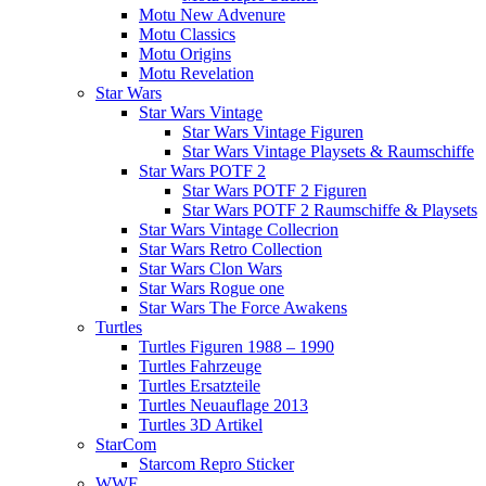
Motu New Advenure
Motu Classics
Motu Origins
Motu Revelation
Star Wars
Star Wars Vintage
Star Wars Vintage Figuren
Star Wars Vintage Playsets & Raumschiffe
Star Wars POTF 2
Star Wars POTF 2 Figuren
Star Wars POTF 2 Raumschiffe & Playsets
Star Wars Vintage Collecrion
Star Wars Retro Collection
Star Wars Clon Wars
Star Wars Rogue one
Star Wars The Force Awakens
Turtles
Turtles Figuren 1988 – 1990
Turtles Fahrzeuge
Turtles Ersatzteile
Turtles Neuauflage 2013
Turtles 3D Artikel
StarCom
Starcom Repro Sticker
WWF