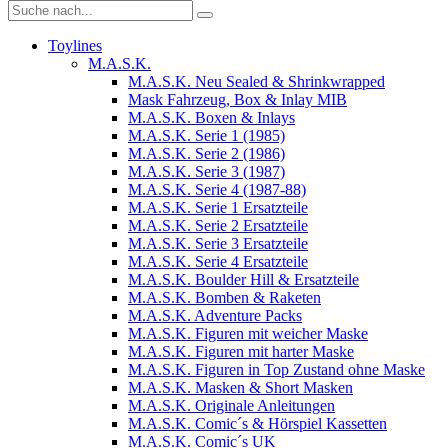
Toylines
M.A.S.K.
M.A.S.K. Neu Sealed & Shrinkwrapped
Mask Fahrzeug, Box & Inlay MIB
M.A.S.K. Boxen & Inlays
M.A.S.K. Serie 1 (1985)
M.A.S.K. Serie 2 (1986)
M.A.S.K. Serie 3 (1987)
M.A.S.K. Serie 4 (1987-88)
M.A.S.K. Serie 1 Ersatzteile
M.A.S.K. Serie 2 Ersatzteile
M.A.S.K. Serie 3 Ersatzteile
M.A.S.K. Serie 4 Ersatzteile
M.A.S.K. Boulder Hill & Ersatzteile
M.A.S.K. Bomben & Raketen
M.A.S.K. Adventure Packs
M.A.S.K. Figuren mit weicher Maske
M.A.S.K. Figuren mit harter Maske
M.A.S.K. Figuren in Top Zustand ohne Maske
M.A.S.K. Masken & Short Masken
M.A.S.K. Originale Anleitungen
M.A.S.K. Comic´s & Hörspiel Kassetten
M.A.S.K. Comic´s UK