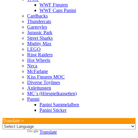
WWF Figuren
WWF Caps Panini
Cardbacks
Thundercats
Gargoyles
Jurassic Park
Street Sharks
Mighty Max
LEGO
Ring Raiders
Hot Wheels
Neca
McFarlane
Kiss Figuren MOC
Diverse Toylines
Anleitungen
MC´s (Hörspielkassetten)
Panini
Panini Sammelalben
Panini Sticker
Translate »
Powered by
Translate