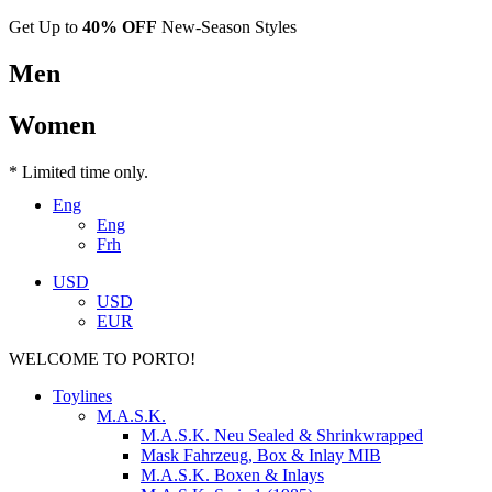
Get Up to
40% OFF
New-Season Styles
Men
Women
* Limited time only.
Eng
Eng
Frh
USD
USD
EUR
WELCOME TO PORTO!
Toylines
M.A.S.K.
M.A.S.K. Neu Sealed & Shrinkwrapped
Mask Fahrzeug, Box & Inlay MIB
M.A.S.K. Boxen & Inlays