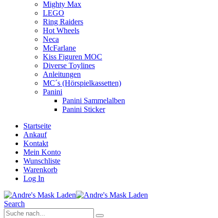
Mighty Max
LEGO
Ring Raiders
Hot Wheels
Neca
McFarlane
Kiss Figuren MOC
Diverse Toylines
Anleitungen
MC´s (Hörspielkassetten)
Panini
Panini Sammelalben
Panini Sticker
Startseite
Ankauf
Kontakt
Mein Konto
Wunschliste
Warenkorb
Log In
Search