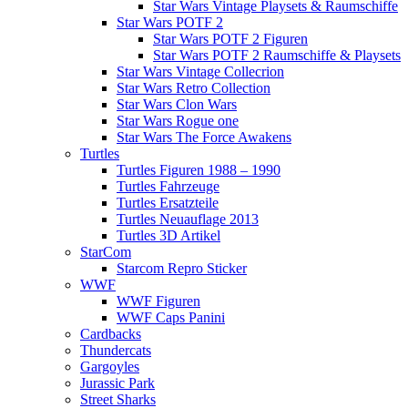
Star Wars Vintage Playsets & Raumschiffe
Star Wars POTF 2
Star Wars POTF 2 Figuren
Star Wars POTF 2 Raumschiffe & Playsets
Star Wars Vintage Collecrion
Star Wars Retro Collection
Star Wars Clon Wars
Star Wars Rogue one
Star Wars The Force Awakens
Turtles
Turtles Figuren 1988 – 1990
Turtles Fahrzeuge
Turtles Ersatzteile
Turtles Neuauflage 2013
Turtles 3D Artikel
StarCom
Starcom Repro Sticker
WWF
WWF Figuren
WWF Caps Panini
Cardbacks
Thundercats
Gargoyles
Jurassic Park
Street Sharks