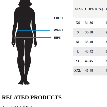
SIZE
CHEST(IN.)
XS
34-36
S
36-38
M
38-40
L
40-42
XL
42-45
XXL
45-48
RELATED PRODUCTS