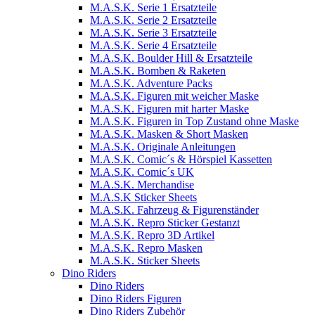
M.A.S.K. Serie 1 Ersatzteile
M.A.S.K. Serie 2 Ersatzteile
M.A.S.K. Serie 3 Ersatzteile
M.A.S.K. Serie 4 Ersatzteile
M.A.S.K. Boulder Hill & Ersatzteile
M.A.S.K. Bomben & Raketen
M.A.S.K. Adventure Packs
M.A.S.K. Figuren mit weicher Maske
M.A.S.K. Figuren mit harter Maske
M.A.S.K. Figuren in Top Zustand ohne Maske
M.A.S.K. Masken & Short Masken
M.A.S.K. Originale Anleitungen
M.A.S.K. Comic´s & Hörspiel Kassetten
M.A.S.K. Comic´s UK
M.A.S.K. Merchandise
M.A.S.K Sticker Sheets
M.A.S.K. Fahrzeug & Figurenständer
M.A.S.K. Repro Sticker Gestanzt
M.A.S.K. Repro 3D Artikel
M.A.S.K. Repro Masken
M.A.S.K. Sticker Sheets
Dino Riders
Dino Riders
Dino Riders Figuren
Dino Riders Zubehör