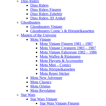
Dino Riders
Dino Riders
Dino Riders Figuren
Dino Riders Zubehör
Dino Riders 3D Artikel
Ghostbusters
Ghostbusters Vintage
Ghostbusters Comic´s & Hörspielkassetten
Masters of the Universe
Motu Vintage
Motu Vintage Figuren 1981 – 1987
Motu Vintage Creaturen 1983 – 1987
Motu Vintage Fahrzeuge 1982 – 1986
Motu Waffen & Rüstungen
Motu Playsets & Accessories
Motu Mini – Comics
Motu Hörspielkassetten
Motu Repro Sticker
Motu New Advenure
Motu Classics
Motu Origins
Motu Revelation
Star Wars
Star Wars Vintage
Star Wars Vintage Figuren