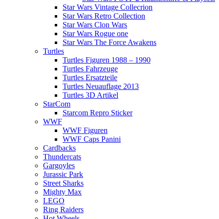
Star Wars Vintage Collecrion
Star Wars Retro Collection
Star Wars Clon Wars
Star Wars Rogue one
Star Wars The Force Awakens
Turtles
Turtles Figuren 1988 – 1990
Turtles Fahrzeuge
Turtles Ersatzteile
Turtles Neuauflage 2013
Turtles 3D Artikel
StarCom
Starcom Repro Sticker
WWF
WWF Figuren
WWF Caps Panini
Cardbacks
Thundercats
Gargoyles
Jurassic Park
Street Sharks
Mighty Max
LEGO
Ring Raiders
Hot Wheels