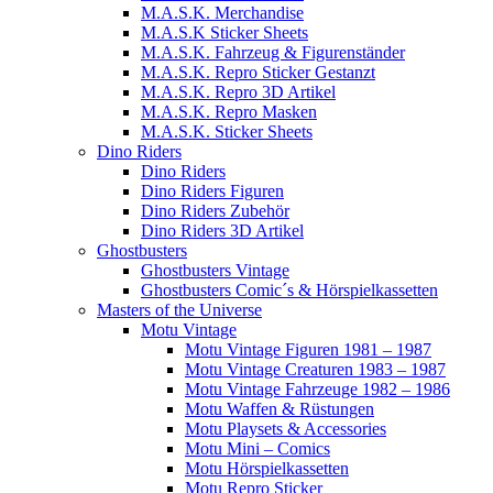
M.A.S.K. Merchandise
M.A.S.K Sticker Sheets
M.A.S.K. Fahrzeug & Figurenständer
M.A.S.K. Repro Sticker Gestanzt
M.A.S.K. Repro 3D Artikel
M.A.S.K. Repro Masken
M.A.S.K. Sticker Sheets
Dino Riders
Dino Riders
Dino Riders Figuren
Dino Riders Zubehör
Dino Riders 3D Artikel
Ghostbusters
Ghostbusters Vintage
Ghostbusters Comic´s & Hörspielkassetten
Masters of the Universe
Motu Vintage
Motu Vintage Figuren 1981 – 1987
Motu Vintage Creaturen 1983 – 1987
Motu Vintage Fahrzeuge 1982 – 1986
Motu Waffen & Rüstungen
Motu Playsets & Accessories
Motu Mini – Comics
Motu Hörspielkassetten
Motu Repro Sticker