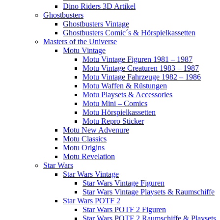
Dino Riders 3D Artikel
Ghostbusters
Ghostbusters Vintage
Ghostbusters Comic´s & Hörspielkassetten
Masters of the Universe
Motu Vintage
Motu Vintage Figuren 1981 – 1987
Motu Vintage Creaturen 1983 – 1987
Motu Vintage Fahrzeuge 1982 – 1986
Motu Waffen & Rüstungen
Motu Playsets & Accessories
Motu Mini – Comics
Motu Hörspielkassetten
Motu Repro Sticker
Motu New Advenure
Motu Classics
Motu Origins
Motu Revelation
Star Wars
Star Wars Vintage
Star Wars Vintage Figuren
Star Wars Vintage Playsets & Raumschiffe
Star Wars POTF 2
Star Wars POTF 2 Figuren
Star Wars POTF 2 Raumschiffe & Playsets