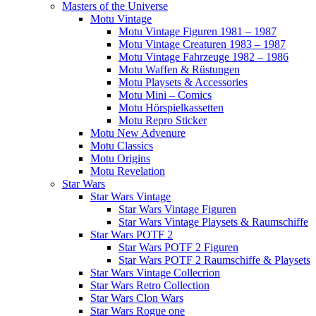
Masters of the Universe
Motu Vintage
Motu Vintage Figuren 1981 – 1987
Motu Vintage Creaturen 1983 – 1987
Motu Vintage Fahrzeuge 1982 – 1986
Motu Waffen & Rüstungen
Motu Playsets & Accessories
Motu Mini – Comics
Motu Hörspielkassetten
Motu Repro Sticker
Motu New Advenure
Motu Classics
Motu Origins
Motu Revelation
Star Wars
Star Wars Vintage
Star Wars Vintage Figuren
Star Wars Vintage Playsets & Raumschiffe
Star Wars POTF 2
Star Wars POTF 2 Figuren
Star Wars POTF 2 Raumschiffe & Playsets
Star Wars Vintage Collecrion
Star Wars Retro Collection
Star Wars Clon Wars
Star Wars Rogue one