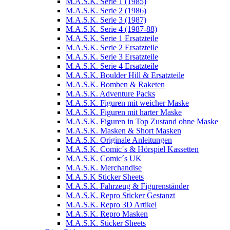
M.A.S.K. Serie 1 (1985)
M.A.S.K. Serie 2 (1986)
M.A.S.K. Serie 3 (1987)
M.A.S.K. Serie 4 (1987-88)
M.A.S.K. Serie 1 Ersatzteile
M.A.S.K. Serie 2 Ersatzteile
M.A.S.K. Serie 3 Ersatzteile
M.A.S.K. Serie 4 Ersatzteile
M.A.S.K. Boulder Hill & Ersatzteile
M.A.S.K. Bomben & Raketen
M.A.S.K. Adventure Packs
M.A.S.K. Figuren mit weicher Maske
M.A.S.K. Figuren mit harter Maske
M.A.S.K. Figuren in Top Zustand ohne Maske
M.A.S.K. Masken & Short Masken
M.A.S.K. Originale Anleitungen
M.A.S.K. Comic´s & Hörspiel Kassetten
M.A.S.K. Comic´s UK
M.A.S.K. Merchandise
M.A.S.K Sticker Sheets
M.A.S.K. Fahrzeug & Figurenständer
M.A.S.K. Repro Sticker Gestanzt
M.A.S.K. Repro 3D Artikel
M.A.S.K. Repro Masken
M.A.S.K. Sticker Sheets