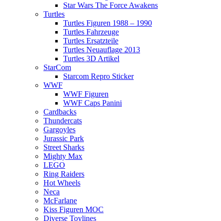
Star Wars The Force Awakens
Turtles
Turtles Figuren 1988 – 1990
Turtles Fahrzeuge
Turtles Ersatzteile
Turtles Neuauflage 2013
Turtles 3D Artikel
StarCom
Starcom Repro Sticker
WWF
WWF Figuren
WWF Caps Panini
Cardbacks
Thundercats
Gargoyles
Jurassic Park
Street Sharks
Mighty Max
LEGO
Ring Raiders
Hot Wheels
Neca
McFarlane
Kiss Figuren MOC
Diverse Toylines