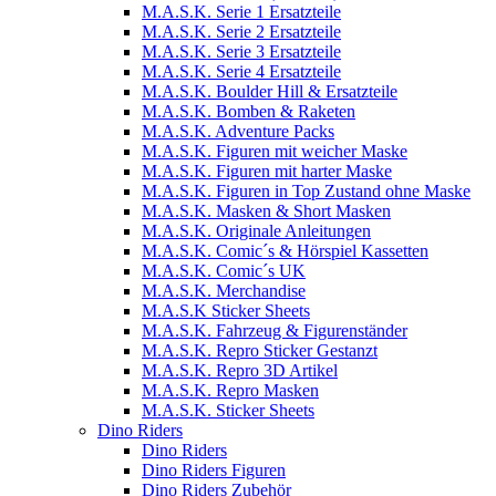
M.A.S.K. Serie 1 Ersatzteile
M.A.S.K. Serie 2 Ersatzteile
M.A.S.K. Serie 3 Ersatzteile
M.A.S.K. Serie 4 Ersatzteile
M.A.S.K. Boulder Hill & Ersatzteile
M.A.S.K. Bomben & Raketen
M.A.S.K. Adventure Packs
M.A.S.K. Figuren mit weicher Maske
M.A.S.K. Figuren mit harter Maske
M.A.S.K. Figuren in Top Zustand ohne Maske
M.A.S.K. Masken & Short Masken
M.A.S.K. Originale Anleitungen
M.A.S.K. Comic´s & Hörspiel Kassetten
M.A.S.K. Comic´s UK
M.A.S.K. Merchandise
M.A.S.K Sticker Sheets
M.A.S.K. Fahrzeug & Figurenständer
M.A.S.K. Repro Sticker Gestanzt
M.A.S.K. Repro 3D Artikel
M.A.S.K. Repro Masken
M.A.S.K. Sticker Sheets
Dino Riders
Dino Riders
Dino Riders Figuren
Dino Riders Zubehör