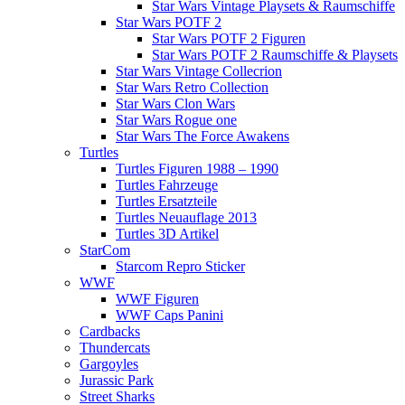
Star Wars Vintage Playsets & Raumschiffe
Star Wars POTF 2
Star Wars POTF 2 Figuren
Star Wars POTF 2 Raumschiffe & Playsets
Star Wars Vintage Collecrion
Star Wars Retro Collection
Star Wars Clon Wars
Star Wars Rogue one
Star Wars The Force Awakens
Turtles
Turtles Figuren 1988 – 1990
Turtles Fahrzeuge
Turtles Ersatzteile
Turtles Neuauflage 2013
Turtles 3D Artikel
StarCom
Starcom Repro Sticker
WWF
WWF Figuren
WWF Caps Panini
Cardbacks
Thundercats
Gargoyles
Jurassic Park
Street Sharks