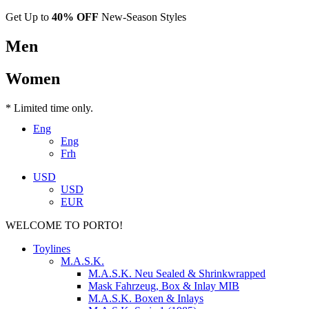
Get Up to
40% OFF
New-Season Styles
Men
Women
* Limited time only.
Eng
Eng
Frh
USD
USD
EUR
WELCOME TO PORTO!
Toylines
M.A.S.K.
M.A.S.K. Neu Sealed & Shrinkwrapped
Mask Fahrzeug, Box & Inlay MIB
M.A.S.K. Boxen & Inlays