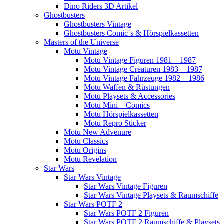
Dino Riders 3D Artikel
Ghostbusters
Ghostbusters Vintage
Ghostbusters Comic´s & Hörspielkassetten
Masters of the Universe
Motu Vintage
Motu Vintage Figuren 1981 – 1987
Motu Vintage Creaturen 1983 – 1987
Motu Vintage Fahrzeuge 1982 – 1986
Motu Waffen & Rüstungen
Motu Playsets & Accessories
Motu Mini – Comics
Motu Hörspielkassetten
Motu Repro Sticker
Motu New Advenure
Motu Classics
Motu Origins
Motu Revelation
Star Wars
Star Wars Vintage
Star Wars Vintage Figuren
Star Wars Vintage Playsets & Raumschiffe
Star Wars POTF 2
Star Wars POTF 2 Figuren
Star Wars POTF 2 Raumschiffe & Playsets