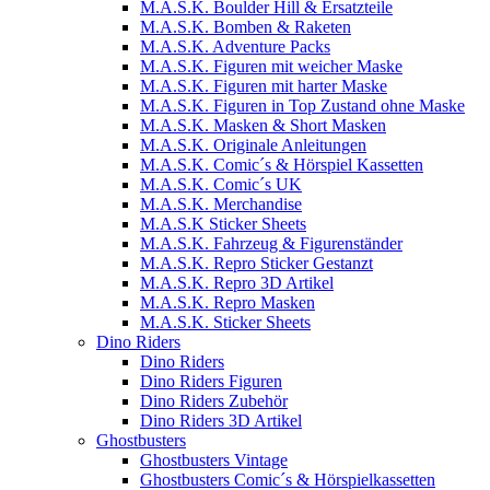
M.A.S.K. Boulder Hill & Ersatzteile
M.A.S.K. Bomben & Raketen
M.A.S.K. Adventure Packs
M.A.S.K. Figuren mit weicher Maske
M.A.S.K. Figuren mit harter Maske
M.A.S.K. Figuren in Top Zustand ohne Maske
M.A.S.K. Masken & Short Masken
M.A.S.K. Originale Anleitungen
M.A.S.K. Comic´s & Hörspiel Kassetten
M.A.S.K. Comic´s UK
M.A.S.K. Merchandise
M.A.S.K Sticker Sheets
M.A.S.K. Fahrzeug & Figurenständer
M.A.S.K. Repro Sticker Gestanzt
M.A.S.K. Repro 3D Artikel
M.A.S.K. Repro Masken
M.A.S.K. Sticker Sheets
Dino Riders
Dino Riders
Dino Riders Figuren
Dino Riders Zubehör
Dino Riders 3D Artikel
Ghostbusters
Ghostbusters Vintage
Ghostbusters Comic´s & Hörspielkassetten