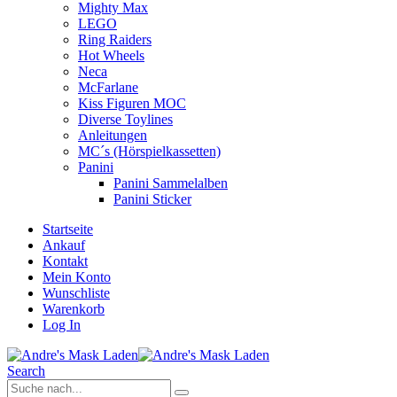
Mighty Max
LEGO
Ring Raiders
Hot Wheels
Neca
McFarlane
Kiss Figuren MOC
Diverse Toylines
Anleitungen
MC´s (Hörspielkassetten)
Panini
Panini Sammelalben
Panini Sticker
Startseite
Ankauf
Kontakt
Mein Konto
Wunschliste
Warenkorb
Log In
Search