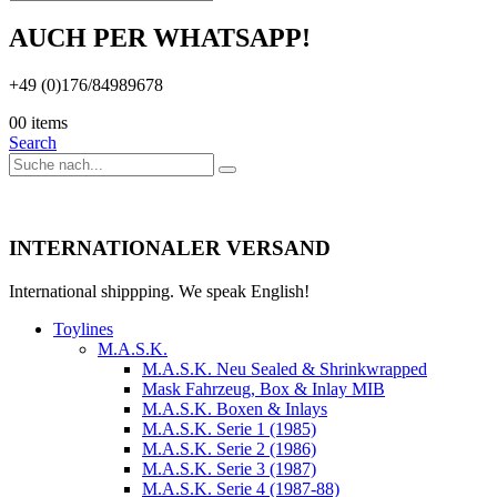
AUCH PER WHATSAPP!
+49 (0)176/84989678
0
0 items
Search
INTERNATIONALER VERSAND
International shippping. We speak English!
Toylines
M.A.S.K.
M.A.S.K. Neu Sealed & Shrinkwrapped
Mask Fahrzeug, Box & Inlay MIB
M.A.S.K. Boxen & Inlays
M.A.S.K. Serie 1 (1985)
M.A.S.K. Serie 2 (1986)
M.A.S.K. Serie 3 (1987)
M.A.S.K. Serie 4 (1987-88)