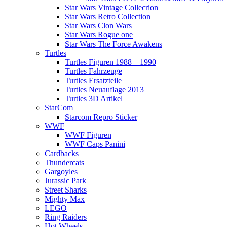
Star Wars Vintage Collecrion
Star Wars Retro Collection
Star Wars Clon Wars
Star Wars Rogue one
Star Wars The Force Awakens
Turtles
Turtles Figuren 1988 – 1990
Turtles Fahrzeuge
Turtles Ersatzteile
Turtles Neuauflage 2013
Turtles 3D Artikel
StarCom
Starcom Repro Sticker
WWF
WWF Figuren
WWF Caps Panini
Cardbacks
Thundercats
Gargoyles
Jurassic Park
Street Sharks
Mighty Max
LEGO
Ring Raiders
Hot Wheels