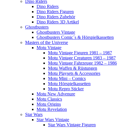
Dino Riders
Dino Riders
Dino Riders Figuren
Dino Riders Zubehör
Dino Riders 3D Artikel
Ghostbusters
Ghostbusters Vintage
Ghostbusters Comic´s & Hörspielkassetten
Masters of the Universe
Motu Vintage
Motu Vintage Figuren 1981 – 1987
Motu Vintage Creaturen 1983 – 1987
Motu Vintage Fahrzeuge 1982 – 1986
Motu Waffen & Rüstungen
Motu Playsets & Accessories
Motu Mini – Comics
Motu Hörspielkassetten
Motu Repro Sticker
Motu New Advenure
Motu Classics
Motu Origins
Motu Revelation
Star Wars
Star Wars Vintage
Star Wars Vintage Figuren