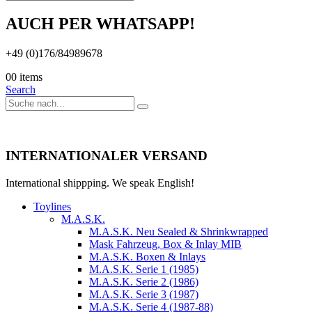
AUCH PER WHATSAPP!
+49 (0)176/84989678
0
0 items
Search
INTERNATIONALER VERSAND
International shippping. We speak English!
Toylines
M.A.S.K.
M.A.S.K. Neu Sealed & Shrinkwrapped
Mask Fahrzeug, Box & Inlay MIB
M.A.S.K. Boxen & Inlays
M.A.S.K. Serie 1 (1985)
M.A.S.K. Serie 2 (1986)
M.A.S.K. Serie 3 (1987)
M.A.S.K. Serie 4 (1987-88)