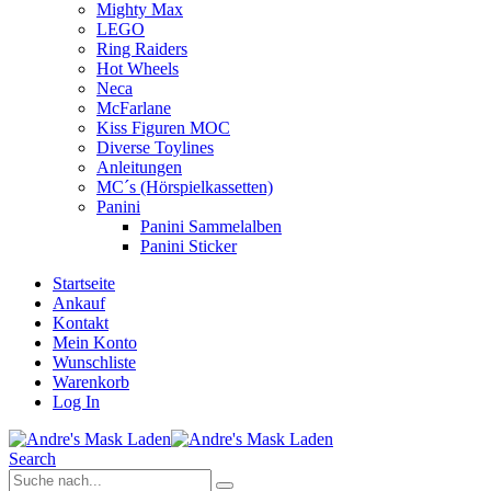
Mighty Max
LEGO
Ring Raiders
Hot Wheels
Neca
McFarlane
Kiss Figuren MOC
Diverse Toylines
Anleitungen
MC´s (Hörspielkassetten)
Panini
Panini Sammelalben
Panini Sticker
Startseite
Ankauf
Kontakt
Mein Konto
Wunschliste
Warenkorb
Log In
Search