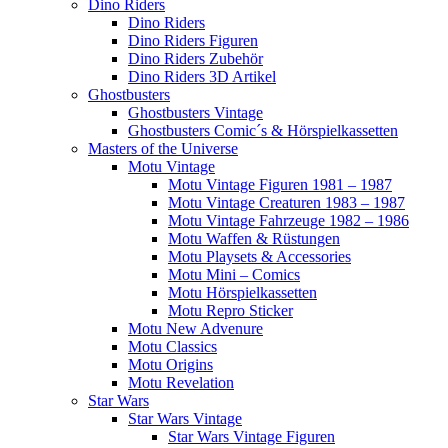
Dino Riders
Dino Riders
Dino Riders Figuren
Dino Riders Zubehör
Dino Riders 3D Artikel
Ghostbusters
Ghostbusters Vintage
Ghostbusters Comic´s & Hörspielkassetten
Masters of the Universe
Motu Vintage
Motu Vintage Figuren 1981 – 1987
Motu Vintage Creaturen 1983 – 1987
Motu Vintage Fahrzeuge 1982 – 1986
Motu Waffen & Rüstungen
Motu Playsets & Accessories
Motu Mini – Comics
Motu Hörspielkassetten
Motu Repro Sticker
Motu New Advenure
Motu Classics
Motu Origins
Motu Revelation
Star Wars
Star Wars Vintage
Star Wars Vintage Figuren