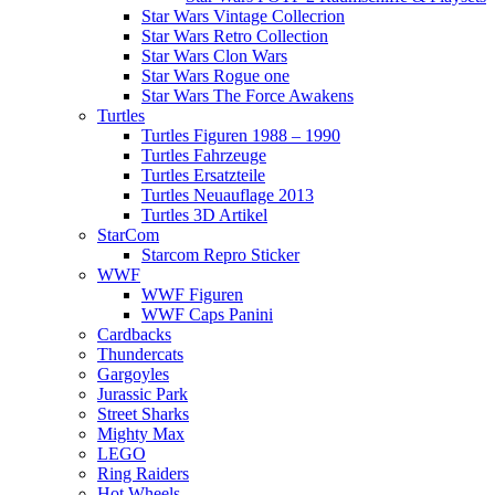
Star Wars Vintage Collecrion
Star Wars Retro Collection
Star Wars Clon Wars
Star Wars Rogue one
Star Wars The Force Awakens
Turtles
Turtles Figuren 1988 – 1990
Turtles Fahrzeuge
Turtles Ersatzteile
Turtles Neuauflage 2013
Turtles 3D Artikel
StarCom
Starcom Repro Sticker
WWF
WWF Figuren
WWF Caps Panini
Cardbacks
Thundercats
Gargoyles
Jurassic Park
Street Sharks
Mighty Max
LEGO
Ring Raiders
Hot Wheels