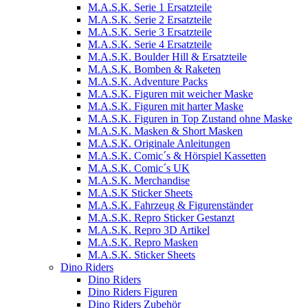
M.A.S.K. Serie 1 Ersatzteile
M.A.S.K. Serie 2 Ersatzteile
M.A.S.K. Serie 3 Ersatzteile
M.A.S.K. Serie 4 Ersatzteile
M.A.S.K. Boulder Hill & Ersatzteile
M.A.S.K. Bomben & Raketen
M.A.S.K. Adventure Packs
M.A.S.K. Figuren mit weicher Maske
M.A.S.K. Figuren mit harter Maske
M.A.S.K. Figuren in Top Zustand ohne Maske
M.A.S.K. Masken & Short Masken
M.A.S.K. Originale Anleitungen
M.A.S.K. Comic´s & Hörspiel Kassetten
M.A.S.K. Comic´s UK
M.A.S.K. Merchandise
M.A.S.K Sticker Sheets
M.A.S.K. Fahrzeug & Figurenständer
M.A.S.K. Repro Sticker Gestanzt
M.A.S.K. Repro 3D Artikel
M.A.S.K. Repro Masken
M.A.S.K. Sticker Sheets
Dino Riders
Dino Riders
Dino Riders Figuren
Dino Riders Zubehör