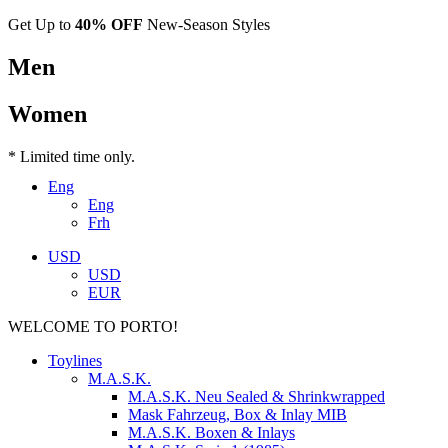
Get Up to
40% OFF
New-Season Styles
Men
Women
* Limited time only.
Eng
Eng
Frh
USD
USD
EUR
WELCOME TO PORTO!
Toylines
M.A.S.K.
M.A.S.K. Neu Sealed & Shrinkwrapped
Mask Fahrzeug, Box & Inlay MIB
M.A.S.K. Boxen & Inlays