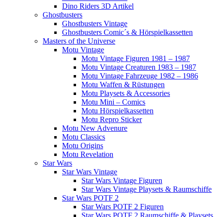
Dino Riders 3D Artikel
Ghostbusters
Ghostbusters Vintage
Ghostbusters Comic´s & Hörspielkassetten
Masters of the Universe
Motu Vintage
Motu Vintage Figuren 1981 – 1987
Motu Vintage Creaturen 1983 – 1987
Motu Vintage Fahrzeuge 1982 – 1986
Motu Waffen & Rüstungen
Motu Playsets & Accessories
Motu Mini – Comics
Motu Hörspielkassetten
Motu Repro Sticker
Motu New Advenure
Motu Classics
Motu Origins
Motu Revelation
Star Wars
Star Wars Vintage
Star Wars Vintage Figuren
Star Wars Vintage Playsets & Raumschiffe
Star Wars POTF 2
Star Wars POTF 2 Figuren
Star Wars POTF 2 Raumschiffe & Playsets