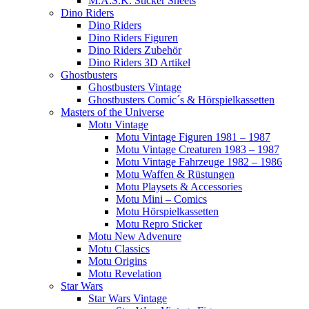
M.A.S.K. Sticker Sheets
Dino Riders
Dino Riders
Dino Riders Figuren
Dino Riders Zubehör
Dino Riders 3D Artikel
Ghostbusters
Ghostbusters Vintage
Ghostbusters Comic´s & Hörspielkassetten
Masters of the Universe
Motu Vintage
Motu Vintage Figuren 1981 – 1987
Motu Vintage Creaturen 1983 – 1987
Motu Vintage Fahrzeuge 1982 – 1986
Motu Waffen & Rüstungen
Motu Playsets & Accessories
Motu Mini – Comics
Motu Hörspielkassetten
Motu Repro Sticker
Motu New Advenure
Motu Classics
Motu Origins
Motu Revelation
Star Wars
Star Wars Vintage