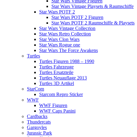
Star Wars Vintage Figuren
Star Wars Vintage Playsets & Raumschiffe
Star Wars POTF 2
Star Wars POTF 2 Figuren
Star Wars POTF 2 Raumschiffe & Playsets
Star Wars Vintage Collecrion
Star Wars Retro Collection
Star Wars Clon Wars
Star Wars Rogue one
Star Wars The Force Awakens
Turtles
Turtles Figuren 1988 – 1990
Turtles Fahrzeuge
Turtles Ersatzteile
Turtles Neuauflage 2013
Turtles 3D Artikel
StarCom
Starcom Repro Sticker
WWF
WWF Figuren
WWF Caps Panini
Cardbacks
Thundercats
Gargoyles
Jurassic Park