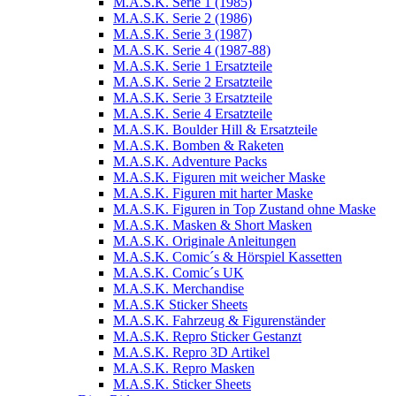
M.A.S.K. Serie 1 (1985)
M.A.S.K. Serie 2 (1986)
M.A.S.K. Serie 3 (1987)
M.A.S.K. Serie 4 (1987-88)
M.A.S.K. Serie 1 Ersatzteile
M.A.S.K. Serie 2 Ersatzteile
M.A.S.K. Serie 3 Ersatzteile
M.A.S.K. Serie 4 Ersatzteile
M.A.S.K. Boulder Hill & Ersatzteile
M.A.S.K. Bomben & Raketen
M.A.S.K. Adventure Packs
M.A.S.K. Figuren mit weicher Maske
M.A.S.K. Figuren mit harter Maske
M.A.S.K. Figuren in Top Zustand ohne Maske
M.A.S.K. Masken & Short Masken
M.A.S.K. Originale Anleitungen
M.A.S.K. Comic´s & Hörspiel Kassetten
M.A.S.K. Comic´s UK
M.A.S.K. Merchandise
M.A.S.K Sticker Sheets
M.A.S.K. Fahrzeug & Figurenständer
M.A.S.K. Repro Sticker Gestanzt
M.A.S.K. Repro 3D Artikel
M.A.S.K. Repro Masken
M.A.S.K. Sticker Sheets