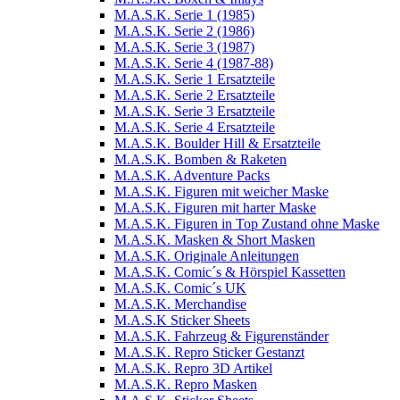
M.A.S.K. Serie 1 (1985)
M.A.S.K. Serie 2 (1986)
M.A.S.K. Serie 3 (1987)
M.A.S.K. Serie 4 (1987-88)
M.A.S.K. Serie 1 Ersatzteile
M.A.S.K. Serie 2 Ersatzteile
M.A.S.K. Serie 3 Ersatzteile
M.A.S.K. Serie 4 Ersatzteile
M.A.S.K. Boulder Hill & Ersatzteile
M.A.S.K. Bomben & Raketen
M.A.S.K. Adventure Packs
M.A.S.K. Figuren mit weicher Maske
M.A.S.K. Figuren mit harter Maske
M.A.S.K. Figuren in Top Zustand ohne Maske
M.A.S.K. Masken & Short Masken
M.A.S.K. Originale Anleitungen
M.A.S.K. Comic´s & Hörspiel Kassetten
M.A.S.K. Comic´s UK
M.A.S.K. Merchandise
M.A.S.K Sticker Sheets
M.A.S.K. Fahrzeug & Figurenständer
M.A.S.K. Repro Sticker Gestanzt
M.A.S.K. Repro 3D Artikel
M.A.S.K. Repro Masken