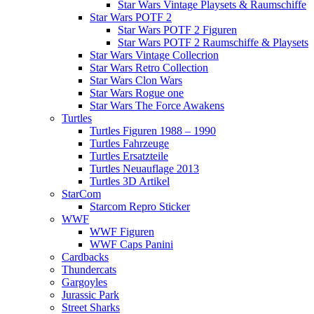
Star Wars Vintage Playsets & Raumschiffe
Star Wars POTF 2
Star Wars POTF 2 Figuren
Star Wars POTF 2 Raumschiffe & Playsets
Star Wars Vintage Collecrion
Star Wars Retro Collection
Star Wars Clon Wars
Star Wars Rogue one
Star Wars The Force Awakens
Turtles
Turtles Figuren 1988 – 1990
Turtles Fahrzeuge
Turtles Ersatzteile
Turtles Neuauflage 2013
Turtles 3D Artikel
StarCom
Starcom Repro Sticker
WWF
WWF Figuren
WWF Caps Panini
Cardbacks
Thundercats
Gargoyles
Jurassic Park
Street Sharks