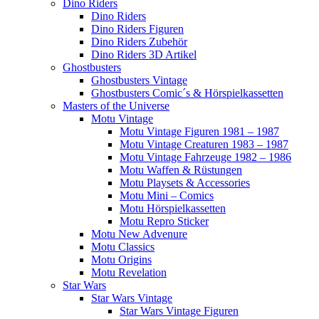
Dino Riders
Dino Riders
Dino Riders Figuren
Dino Riders Zubehör
Dino Riders 3D Artikel
Ghostbusters
Ghostbusters Vintage
Ghostbusters Comic´s & Hörspielkassetten
Masters of the Universe
Motu Vintage
Motu Vintage Figuren 1981 – 1987
Motu Vintage Creaturen 1983 – 1987
Motu Vintage Fahrzeuge 1982 – 1986
Motu Waffen & Rüstungen
Motu Playsets & Accessories
Motu Mini – Comics
Motu Hörspielkassetten
Motu Repro Sticker
Motu New Advenure
Motu Classics
Motu Origins
Motu Revelation
Star Wars
Star Wars Vintage
Star Wars Vintage Figuren