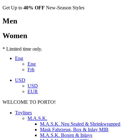
Get Up to
40% OFF
New-Season Styles
Men
Women
* Limited time only.
Eng
Eng
Frh
USD
USD
EUR
WELCOME TO PORTO!
Toylines
M.A.S.K.
M.A.S.K. Neu Sealed & Shrinkwrapped
Mask Fahrzeug, Box & Inlay MIB
M.A.S.K. Boxen & Inlays