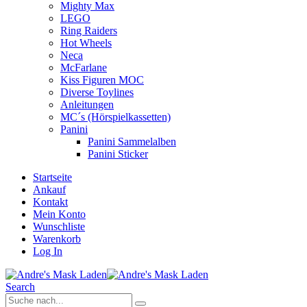
Mighty Max
LEGO
Ring Raiders
Hot Wheels
Neca
McFarlane
Kiss Figuren MOC
Diverse Toylines
Anleitungen
MC´s (Hörspielkassetten)
Panini
Panini Sammelalben
Panini Sticker
Startseite
Ankauf
Kontakt
Mein Konto
Wunschliste
Warenkorb
Log In
Search