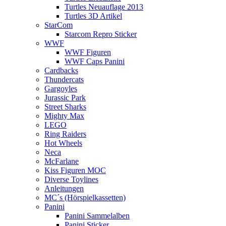
Turtles Neuauflage 2013
Turtles 3D Artikel
StarCom
Starcom Repro Sticker
WWF
WWF Figuren
WWF Caps Panini
Cardbacks
Thundercats
Gargoyles
Jurassic Park
Street Sharks
Mighty Max
LEGO
Ring Raiders
Hot Wheels
Neca
McFarlane
Kiss Figuren MOC
Diverse Toylines
Anleitungen
MC´s (Hörspielkassetten)
Panini
Panini Sammelalben
Panini Sticker