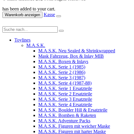
has been added to your cart.
Kasse
Warenkorb anzeigen
Toylines
M.A.S.K.
M.A.S.K. Neu Sealed & Shrinkwrapped
Mask Fahrzeug, Box & Inlay MIB
M.A.S.K. Boxen & Inlays
M.A.S.K. Serie 1 (1985)
M.A.S.K. Serie 2 (1986)
M.A.S.K. Serie 3 (1987)
M.A.S.K. Serie 4 (1987-88)
M.A.S.K. Serie 1 Ersatzteile
M.A.S.K. Serie 2 Ersatzteile
M.A.S.K. Serie 3 Ersatzteile
M.A.S.K. Serie 4 Ersatzteile
M.A.S.K. Boulder Hill & Ersatzteile
M.A.S.K. Bomben & Raketen
M.A.S.K. Adventure Packs
M.A.S.K. Figuren mit weicher Maske
M.A.S.K. Figuren mit harter Maske