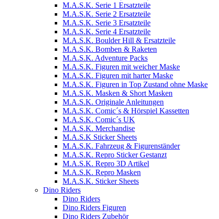
M.A.S.K. Serie 1 Ersatzteile
M.A.S.K. Serie 2 Ersatzteile
M.A.S.K. Serie 3 Ersatzteile
M.A.S.K. Serie 4 Ersatzteile
M.A.S.K. Boulder Hill & Ersatzteile
M.A.S.K. Bomben & Raketen
M.A.S.K. Adventure Packs
M.A.S.K. Figuren mit weicher Maske
M.A.S.K. Figuren mit harter Maske
M.A.S.K. Figuren in Top Zustand ohne Maske
M.A.S.K. Masken & Short Masken
M.A.S.K. Originale Anleitungen
M.A.S.K. Comic´s & Hörspiel Kassetten
M.A.S.K. Comic´s UK
M.A.S.K. Merchandise
M.A.S.K Sticker Sheets
M.A.S.K. Fahrzeug & Figurenständer
M.A.S.K. Repro Sticker Gestanzt
M.A.S.K. Repro 3D Artikel
M.A.S.K. Repro Masken
M.A.S.K. Sticker Sheets
Dino Riders
Dino Riders
Dino Riders Figuren
Dino Riders Zubehör