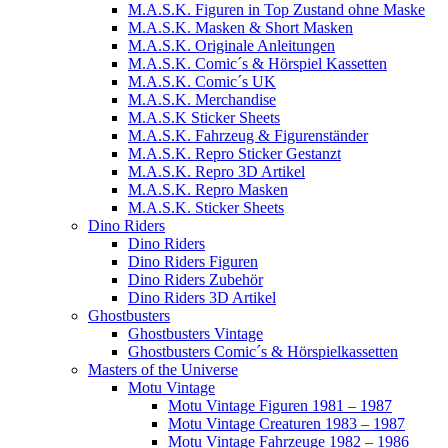
M.A.S.K. Figuren in Top Zustand ohne Maske
M.A.S.K. Masken & Short Masken
M.A.S.K. Originale Anleitungen
M.A.S.K. Comic´s & Hörspiel Kassetten
M.A.S.K. Comic´s UK
M.A.S.K. Merchandise
M.A.S.K Sticker Sheets
M.A.S.K. Fahrzeug & Figurenständer
M.A.S.K. Repro Sticker Gestanzt
M.A.S.K. Repro 3D Artikel
M.A.S.K. Repro Masken
M.A.S.K. Sticker Sheets
Dino Riders
Dino Riders
Dino Riders Figuren
Dino Riders Zubehör
Dino Riders 3D Artikel
Ghostbusters
Ghostbusters Vintage
Ghostbusters Comic´s & Hörspielkassetten
Masters of the Universe
Motu Vintage
Motu Vintage Figuren 1981 – 1987
Motu Vintage Creaturen 1983 – 1987
Motu Vintage Fahrzeuge 1982 – 1986