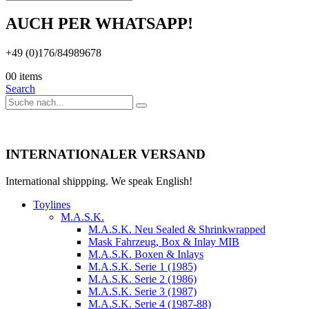
AUCH PER WHATSAPP!
+49 (0)176/84989678
0
0 items
Search
INTERNATIONALER VERSAND
International shippping. We speak English!
Toylines
M.A.S.K.
M.A.S.K. Neu Sealed & Shrinkwrapped
Mask Fahrzeug, Box & Inlay MIB
M.A.S.K. Boxen & Inlays
M.A.S.K. Serie 1 (1985)
M.A.S.K. Serie 2 (1986)
M.A.S.K. Serie 3 (1987)
M.A.S.K. Serie 4 (1987-88)