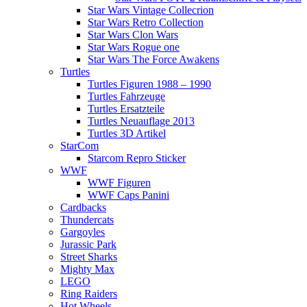
Star Wars Vintage Collecrion
Star Wars Retro Collection
Star Wars Clon Wars
Star Wars Rogue one
Star Wars The Force Awakens
Turtles
Turtles Figuren 1988 – 1990
Turtles Fahrzeuge
Turtles Ersatzteile
Turtles Neuauflage 2013
Turtles 3D Artikel
StarCom
Starcom Repro Sticker
WWF
WWF Figuren
WWF Caps Panini
Cardbacks
Thundercats
Gargoyles
Jurassic Park
Street Sharks
Mighty Max
LEGO
Ring Raiders
Hot Wheels