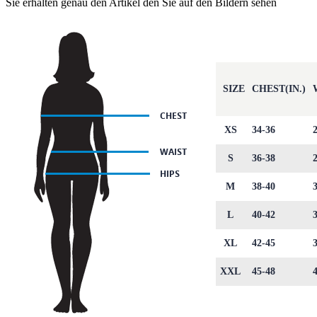
Sie erhalten genau den Artikel den Sie auf den Bildern sehen
SIZE
CHEST(IN.)
XS
34-36
S
36-38
M
38-40
L
40-42
XL
42-45
XXL
45-48