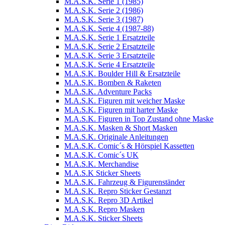
M.A.S.K. Serie 1 (1985)
M.A.S.K. Serie 2 (1986)
M.A.S.K. Serie 3 (1987)
M.A.S.K. Serie 4 (1987-88)
M.A.S.K. Serie 1 Ersatzteile
M.A.S.K. Serie 2 Ersatzteile
M.A.S.K. Serie 3 Ersatzteile
M.A.S.K. Serie 4 Ersatzteile
M.A.S.K. Boulder Hill & Ersatzteile
M.A.S.K. Bomben & Raketen
M.A.S.K. Adventure Packs
M.A.S.K. Figuren mit weicher Maske
M.A.S.K. Figuren mit harter Maske
M.A.S.K. Figuren in Top Zustand ohne Maske
M.A.S.K. Masken & Short Masken
M.A.S.K. Originale Anleitungen
M.A.S.K. Comic´s & Hörspiel Kassetten
M.A.S.K. Comic´s UK
M.A.S.K. Merchandise
M.A.S.K Sticker Sheets
M.A.S.K. Fahrzeug & Figurenständer
M.A.S.K. Repro Sticker Gestanzt
M.A.S.K. Repro 3D Artikel
M.A.S.K. Repro Masken
M.A.S.K. Sticker Sheets