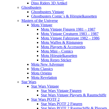
Dino Riders 3D Artikel
Ghostbusters
Ghostbusters Vintage
Ghostbusters Comic´s & Hörspielkassetten
Masters of the Universe
Motu Vintage
Motu Vintage Figuren 1981 – 1987
Motu Vintage Creaturen 1983 – 1987
Motu Vintage Fahrzeuge 1982 – 1986
Motu Waffen & Rüstungen
Motu Playsets & Accessories
Motu Mini – Comics
Motu Hörspielkassetten
Motu Repro Sticker
Motu New Advenure
Motu Classics
Motu Origins
Motu Revelation
Star Wars
Star Wars Vintage
Star Wars Vintage Figuren
Star Wars Vintage Playsets & Raumschiffe
Star Wars POTF 2
Star Wars POTF 2 Figuren
Star Wars POTF 2 Raumschiffe & Playsets