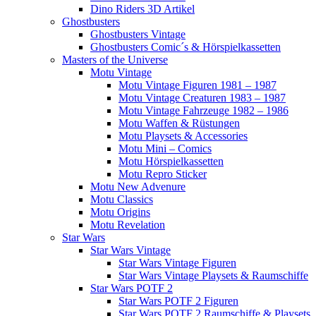
Dino Riders 3D Artikel
Ghostbusters
Ghostbusters Vintage
Ghostbusters Comic´s & Hörspielkassetten
Masters of the Universe
Motu Vintage
Motu Vintage Figuren 1981 – 1987
Motu Vintage Creaturen 1983 – 1987
Motu Vintage Fahrzeuge 1982 – 1986
Motu Waffen & Rüstungen
Motu Playsets & Accessories
Motu Mini – Comics
Motu Hörspielkassetten
Motu Repro Sticker
Motu New Advenure
Motu Classics
Motu Origins
Motu Revelation
Star Wars
Star Wars Vintage
Star Wars Vintage Figuren
Star Wars Vintage Playsets & Raumschiffe
Star Wars POTF 2
Star Wars POTF 2 Figuren
Star Wars POTF 2 Raumschiffe & Playsets