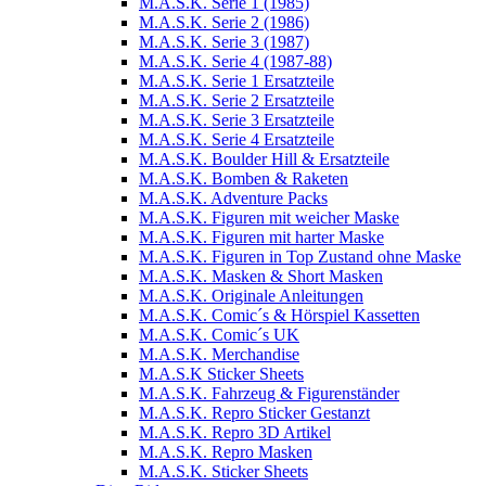
M.A.S.K. Serie 1 (1985)
M.A.S.K. Serie 2 (1986)
M.A.S.K. Serie 3 (1987)
M.A.S.K. Serie 4 (1987-88)
M.A.S.K. Serie 1 Ersatzteile
M.A.S.K. Serie 2 Ersatzteile
M.A.S.K. Serie 3 Ersatzteile
M.A.S.K. Serie 4 Ersatzteile
M.A.S.K. Boulder Hill & Ersatzteile
M.A.S.K. Bomben & Raketen
M.A.S.K. Adventure Packs
M.A.S.K. Figuren mit weicher Maske
M.A.S.K. Figuren mit harter Maske
M.A.S.K. Figuren in Top Zustand ohne Maske
M.A.S.K. Masken & Short Masken
M.A.S.K. Originale Anleitungen
M.A.S.K. Comic´s & Hörspiel Kassetten
M.A.S.K. Comic´s UK
M.A.S.K. Merchandise
M.A.S.K Sticker Sheets
M.A.S.K. Fahrzeug & Figurenständer
M.A.S.K. Repro Sticker Gestanzt
M.A.S.K. Repro 3D Artikel
M.A.S.K. Repro Masken
M.A.S.K. Sticker Sheets