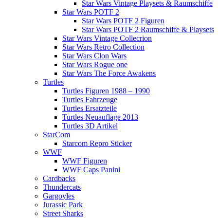
Star Wars Vintage Playsets & Raumschiffe
Star Wars POTF 2
Star Wars POTF 2 Figuren
Star Wars POTF 2 Raumschiffe & Playsets
Star Wars Vintage Collecrion
Star Wars Retro Collection
Star Wars Clon Wars
Star Wars Rogue one
Star Wars The Force Awakens
Turtles
Turtles Figuren 1988 – 1990
Turtles Fahrzeuge
Turtles Ersatzteile
Turtles Neuauflage 2013
Turtles 3D Artikel
StarCom
Starcom Repro Sticker
WWF
WWF Figuren
WWF Caps Panini
Cardbacks
Thundercats
Gargoyles
Jurassic Park
Street Sharks