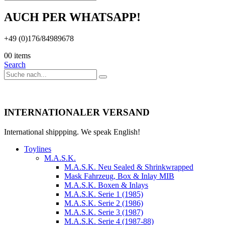
AUCH PER WHATSAPP!
+49 (0)176/84989678
0
0 items
Search
INTERNATIONALER VERSAND
International shippping. We speak English!
Toylines
M.A.S.K.
M.A.S.K. Neu Sealed & Shrinkwrapped
Mask Fahrzeug, Box & Inlay MIB
M.A.S.K. Boxen & Inlays
M.A.S.K. Serie 1 (1985)
M.A.S.K. Serie 2 (1986)
M.A.S.K. Serie 3 (1987)
M.A.S.K. Serie 4 (1987-88)