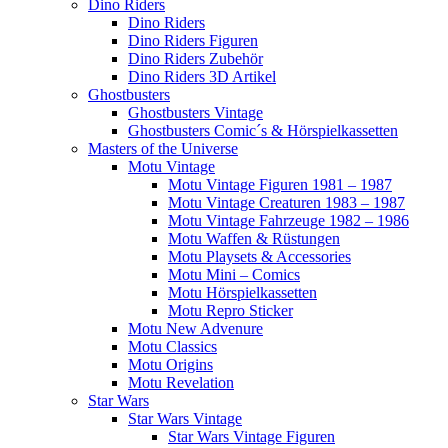
Dino Riders
Dino Riders
Dino Riders Figuren
Dino Riders Zubehör
Dino Riders 3D Artikel
Ghostbusters
Ghostbusters Vintage
Ghostbusters Comic´s & Hörspielkassetten
Masters of the Universe
Motu Vintage
Motu Vintage Figuren 1981 – 1987
Motu Vintage Creaturen 1983 – 1987
Motu Vintage Fahrzeuge 1982 – 1986
Motu Waffen & Rüstungen
Motu Playsets & Accessories
Motu Mini – Comics
Motu Hörspielkassetten
Motu Repro Sticker
Motu New Advenure
Motu Classics
Motu Origins
Motu Revelation
Star Wars
Star Wars Vintage
Star Wars Vintage Figuren