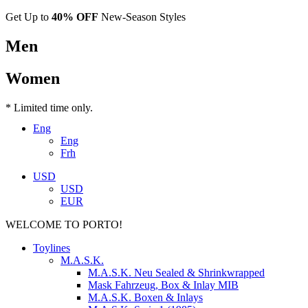
Get Up to
40% OFF
New-Season Styles
Men
Women
* Limited time only.
Eng
Eng
Frh
USD
USD
EUR
WELCOME TO PORTO!
Toylines
M.A.S.K.
M.A.S.K. Neu Sealed & Shrinkwrapped
Mask Fahrzeug, Box & Inlay MIB
M.A.S.K. Boxen & Inlays