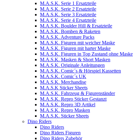
M.A.S.K. Serie 1 Ersatzteile
M.A.S.K. Serie 2 Ersatzteile
M.A.S.K. Serie 3 Ersatzteile
M.A.S.K. Serie 4 Ersatzteile
M.A.S.K. Boulder Hill & Ersatzteile
M.A.S.K. Bomben & Raketen
M.A.S.K. Adventure Packs
M.A.S.K. Figuren mit weicher Maske
M.A.S.K. Figuren mit harter Maske
M.A.S.K. Figuren in Top Zustand ohne Maske
M.A.S.K. Masken & Short Masken
M.A.S.K. Originale Anleitungen
M.A.S.K. Comic´s & Hörspiel Kassetten
M.A.S.K. Comic´s UK
M.A.S.K. Merchandise
M.A.S.K Sticker Sheets
M.A.S.K. Fahrzeug & Figurenständer
M.A.S.K. Repro Sticker Gestanzt
M.A.S.K. Repro 3D Artikel
M.A.S.K. Repro Masken
M.A.S.K. Sticker Sheets
Dino Riders
Dino Riders
Dino Riders Figuren
Dino Riders Zubehör