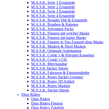
M.A.S.K. Serie 1 Ersatzteile
M.A.S.K. Serie 2 Ersatzteile
M.A.S.K. Serie 3 Ersatzteile
M.A.S.K. Serie 4 Ersatzteile
M.A.S.K. Boulder Hill & Ersatzteile
M.A.S.K. Bomben & Raketen
M.A.S.K. Adventure Packs
M.A.S.K. Figuren mit weicher Maske
M.A.S.K. Figuren mit harter Maske
M.A.S.K. Figuren in Top Zustand ohne Maske
M.A.S.K. Masken & Short Masken
M.A.S.K. Originale Anleitungen
M.A.S.K. Comic´s & Hörspiel Kassetten
M.A.S.K. Comic´s UK
M.A.S.K. Merchandise
M.A.S.K Sticker Sheets
M.A.S.K. Fahrzeug & Figurenständer
M.A.S.K. Repro Sticker Gestanzt
M.A.S.K. Repro 3D Artikel
M.A.S.K. Repro Masken
M.A.S.K. Sticker Sheets
Dino Riders
Dino Riders
Dino Riders Figuren
Dino Riders Zubehör