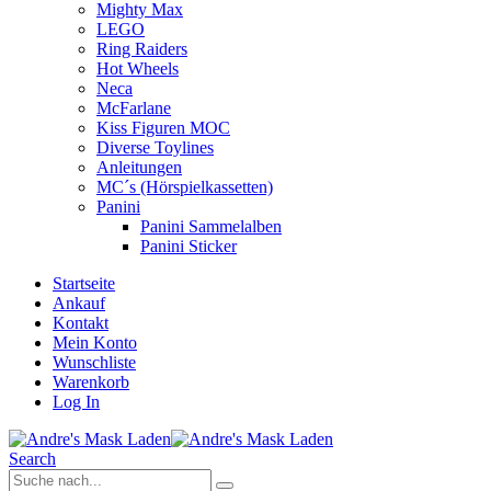
Mighty Max
LEGO
Ring Raiders
Hot Wheels
Neca
McFarlane
Kiss Figuren MOC
Diverse Toylines
Anleitungen
MC´s (Hörspielkassetten)
Panini
Panini Sammelalben
Panini Sticker
Startseite
Ankauf
Kontakt
Mein Konto
Wunschliste
Warenkorb
Log In
Search