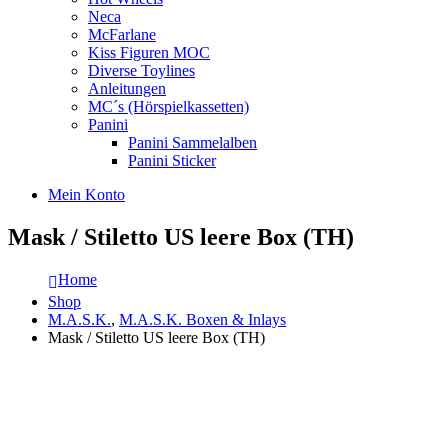
Neca
McFarlane
Kiss Figuren MOC
Diverse Toylines
Anleitungen
MC´s (Hörspielkassetten)
Panini
Panini Sammelalben
Panini Sticker
Mein Konto
Mask / Stiletto US leere Box (TH)
Home
Shop
M.A.S.K.
,
M.A.S.K. Boxen & Inlays
Mask / Stiletto US leere Box (TH)