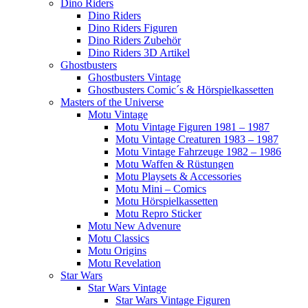
Dino Riders
Dino Riders
Dino Riders Figuren
Dino Riders Zubehör
Dino Riders 3D Artikel
Ghostbusters
Ghostbusters Vintage
Ghostbusters Comic´s & Hörspielkassetten
Masters of the Universe
Motu Vintage
Motu Vintage Figuren 1981 – 1987
Motu Vintage Creaturen 1983 – 1987
Motu Vintage Fahrzeuge 1982 – 1986
Motu Waffen & Rüstungen
Motu Playsets & Accessories
Motu Mini – Comics
Motu Hörspielkassetten
Motu Repro Sticker
Motu New Advenure
Motu Classics
Motu Origins
Motu Revelation
Star Wars
Star Wars Vintage
Star Wars Vintage Figuren