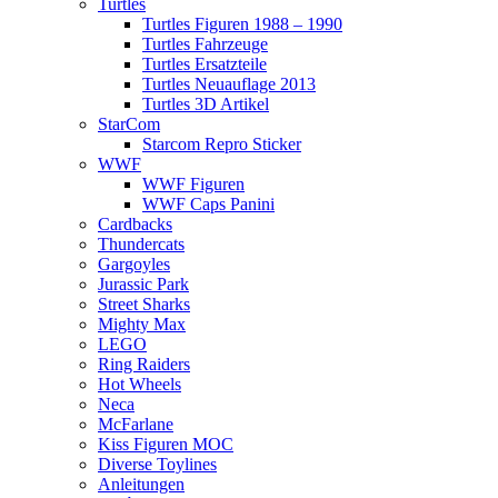
Turtles
Turtles Figuren 1988 – 1990
Turtles Fahrzeuge
Turtles Ersatzteile
Turtles Neuauflage 2013
Turtles 3D Artikel
StarCom
Starcom Repro Sticker
WWF
WWF Figuren
WWF Caps Panini
Cardbacks
Thundercats
Gargoyles
Jurassic Park
Street Sharks
Mighty Max
LEGO
Ring Raiders
Hot Wheels
Neca
McFarlane
Kiss Figuren MOC
Diverse Toylines
Anleitungen