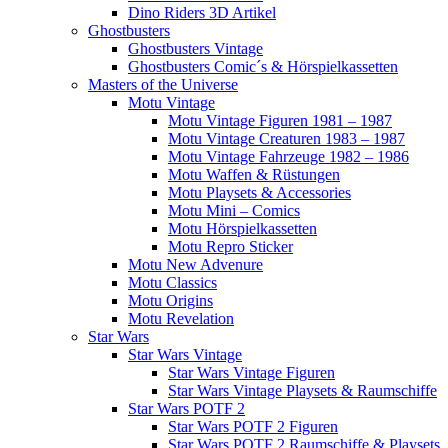
Dino Riders 3D Artikel
Ghostbusters
Ghostbusters Vintage
Ghostbusters Comic´s & Hörspielkassetten
Masters of the Universe
Motu Vintage
Motu Vintage Figuren 1981 – 1987
Motu Vintage Creaturen 1983 – 1987
Motu Vintage Fahrzeuge 1982 – 1986
Motu Waffen & Rüstungen
Motu Playsets & Accessories
Motu Mini – Comics
Motu Hörspielkassetten
Motu Repro Sticker
Motu New Advenure
Motu Classics
Motu Origins
Motu Revelation
Star Wars
Star Wars Vintage
Star Wars Vintage Figuren
Star Wars Vintage Playsets & Raumschiffe
Star Wars POTF 2
Star Wars POTF 2 Figuren
Star Wars POTF 2 Raumschiffe & Playsets