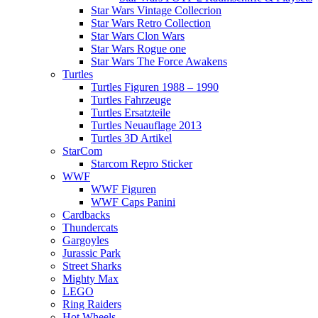
Star Wars Vintage Collecrion
Star Wars Retro Collection
Star Wars Clon Wars
Star Wars Rogue one
Star Wars The Force Awakens
Turtles
Turtles Figuren 1988 – 1990
Turtles Fahrzeuge
Turtles Ersatzteile
Turtles Neuauflage 2013
Turtles 3D Artikel
StarCom
Starcom Repro Sticker
WWF
WWF Figuren
WWF Caps Panini
Cardbacks
Thundercats
Gargoyles
Jurassic Park
Street Sharks
Mighty Max
LEGO
Ring Raiders
Hot Wheels