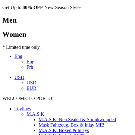
Get Up to
40% OFF
New-Season Styles
Men
Women
* Limited time only.
Eng
Eng
Frh
USD
USD
EUR
WELCOME TO PORTO!
Toylines
M.A.S.K.
M.A.S.K. Neu Sealed & Shrinkwrapped
Mask Fahrzeug, Box & Inlay MIB
M.A.S.K. Boxen & Inlays