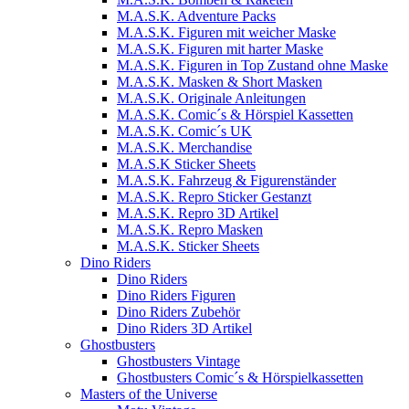
M.A.S.K. Adventure Packs
M.A.S.K. Figuren mit weicher Maske
M.A.S.K. Figuren mit harter Maske
M.A.S.K. Figuren in Top Zustand ohne Maske
M.A.S.K. Masken & Short Masken
M.A.S.K. Originale Anleitungen
M.A.S.K. Comic´s & Hörspiel Kassetten
M.A.S.K. Comic´s UK
M.A.S.K. Merchandise
M.A.S.K Sticker Sheets
M.A.S.K. Fahrzeug & Figurenständer
M.A.S.K. Repro Sticker Gestanzt
M.A.S.K. Repro 3D Artikel
M.A.S.K. Repro Masken
M.A.S.K. Sticker Sheets
Dino Riders
Dino Riders
Dino Riders Figuren
Dino Riders Zubehör
Dino Riders 3D Artikel
Ghostbusters
Ghostbusters Vintage
Ghostbusters Comic´s & Hörspielkassetten
Masters of the Universe