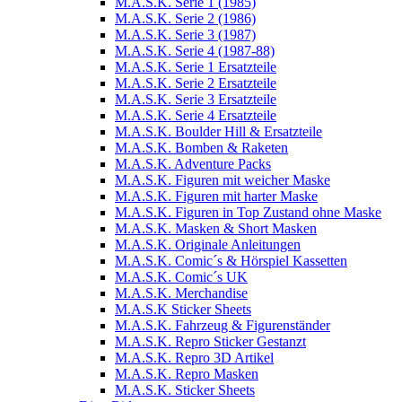
M.A.S.K. Serie 1 (1985)
M.A.S.K. Serie 2 (1986)
M.A.S.K. Serie 3 (1987)
M.A.S.K. Serie 4 (1987-88)
M.A.S.K. Serie 1 Ersatzteile
M.A.S.K. Serie 2 Ersatzteile
M.A.S.K. Serie 3 Ersatzteile
M.A.S.K. Serie 4 Ersatzteile
M.A.S.K. Boulder Hill & Ersatzteile
M.A.S.K. Bomben & Raketen
M.A.S.K. Adventure Packs
M.A.S.K. Figuren mit weicher Maske
M.A.S.K. Figuren mit harter Maske
M.A.S.K. Figuren in Top Zustand ohne Maske
M.A.S.K. Masken & Short Masken
M.A.S.K. Originale Anleitungen
M.A.S.K. Comic´s & Hörspiel Kassetten
M.A.S.K. Comic´s UK
M.A.S.K. Merchandise
M.A.S.K Sticker Sheets
M.A.S.K. Fahrzeug & Figurenständer
M.A.S.K. Repro Sticker Gestanzt
M.A.S.K. Repro 3D Artikel
M.A.S.K. Repro Masken
M.A.S.K. Sticker Sheets