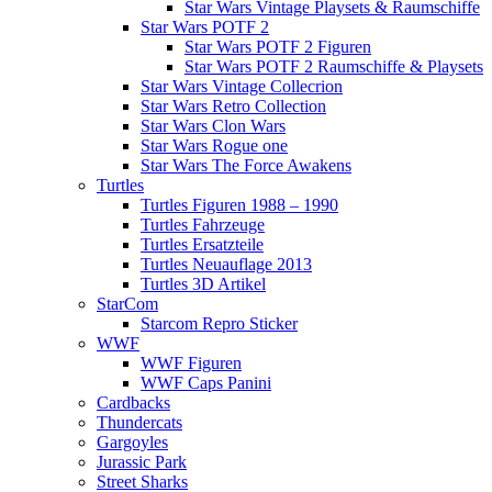
Star Wars Vintage Playsets & Raumschiffe
Star Wars POTF 2
Star Wars POTF 2 Figuren
Star Wars POTF 2 Raumschiffe & Playsets
Star Wars Vintage Collecrion
Star Wars Retro Collection
Star Wars Clon Wars
Star Wars Rogue one
Star Wars The Force Awakens
Turtles
Turtles Figuren 1988 – 1990
Turtles Fahrzeuge
Turtles Ersatzteile
Turtles Neuauflage 2013
Turtles 3D Artikel
StarCom
Starcom Repro Sticker
WWF
WWF Figuren
WWF Caps Panini
Cardbacks
Thundercats
Gargoyles
Jurassic Park
Street Sharks