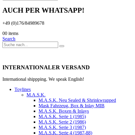
AUCH PER WHATSAPP!
+49 (0)176/84989678
0
0 items
Search
INTERNATIONALER VERSAND
International shippping. We speak English!
Toylines
M.A.S.K.
M.A.S.K. Neu Sealed & Shrinkwrapped
Mask Fahrzeug, Box & Inlay MIB
M.A.S.K. Boxen & Inlays
M.A.S.K. Serie 1 (1985)
M.A.S.K. Serie 2 (1986)
M.A.S.K. Serie 3 (1987)
M.A.S.K. Serie 4 (1987-88)