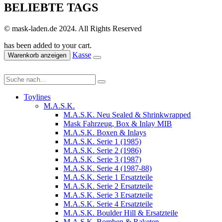
BELIEBTE TAGS
© mask-laden.de 2024. All Rights Reserved
has been added to your cart.
Kasse
Warenkorb anzeigen
Toylines
M.A.S.K.
M.A.S.K. Neu Sealed & Shrinkwrapped
Mask Fahrzeug, Box & Inlay MIB
M.A.S.K. Boxen & Inlays
M.A.S.K. Serie 1 (1985)
M.A.S.K. Serie 2 (1986)
M.A.S.K. Serie 3 (1987)
M.A.S.K. Serie 4 (1987-88)
M.A.S.K. Serie 1 Ersatzteile
M.A.S.K. Serie 2 Ersatzteile
M.A.S.K. Serie 3 Ersatzteile
M.A.S.K. Serie 4 Ersatzteile
M.A.S.K. Boulder Hill & Ersatzteile
M.A.S.K. Bomben & Raketen