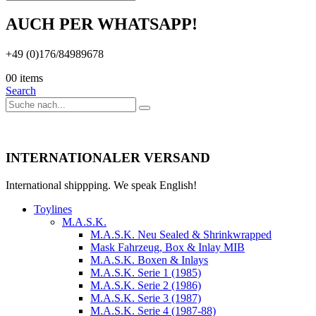
AUCH PER WHATSAPP!
+49 (0)176/84989678
0
0 items
Search
INTERNATIONALER VERSAND
International shippping. We speak English!
Toylines
M.A.S.K.
M.A.S.K. Neu Sealed & Shrinkwrapped
Mask Fahrzeug, Box & Inlay MIB
M.A.S.K. Boxen & Inlays
M.A.S.K. Serie 1 (1985)
M.A.S.K. Serie 2 (1986)
M.A.S.K. Serie 3 (1987)
M.A.S.K. Serie 4 (1987-88)