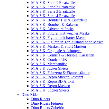
M.A.S.K. Serie 1 Ersatzteile
M.A.S.K. Serie 2 Ersatzteile
M.A.S.K. Serie 3 Ersatzteile
M.A.S.K. Serie 4 Ersatzteile
M.A.S.K. Boulder Hill & Ersatzteile
M.A.S.K. Bomben & Raketen
M.A.S.K. Adventure Packs
M.A.S.K. Figuren mit weicher Maske
M.A.S.K. Figuren mit harter Maske
M.A.S.K. Figuren in Top Zustand ohne Maske
M.A.S.K. Masken & Short Masken
M.A.S.K. Originale Anleitungen
M.A.S.K. Comic´s & Hörspiel Kassetten
M.A.S.K. Comic´s UK
M.A.S.K. Merchandise
M.A.S.K Sticker Sheets
M.A.S.K. Fahrzeug & Figurenständer
M.A.S.K. Repro Sticker Gestanzt
M.A.S.K. Repro 3D Artikel
M.A.S.K. Repro Masken
M.A.S.K. Sticker Sheets
Dino Riders
Dino Riders
Dino Riders Figuren
Dino Riders Zubehör