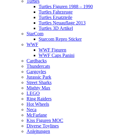
Turtles
Turtles Figuren 1988 – 1990
Turtles Fahrzeuge
Turtles Ersatzteile
Turtles Neuauflage 2013
Turtles 3D Artikel
StarCom
Starcom Repro Sticker
WWF
WWF Figuren
WWF Caps Panini
Cardbacks
Thundercats
Gargoyles
Jurassic Park
Street Sharks
Mighty Max
LEGO
Ring Raiders
Hot Wheels
Neca
McFarlane
Kiss Figuren MOC
Diverse Toylines
Anleitungen