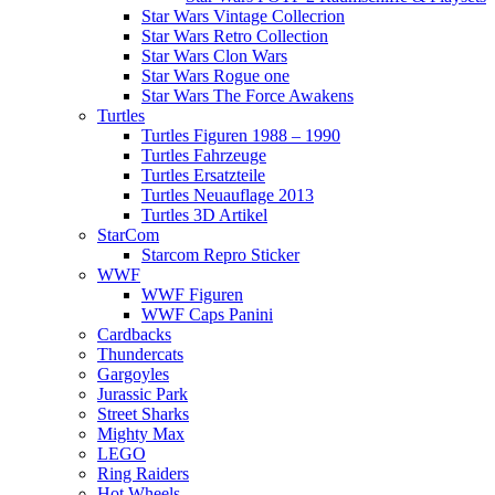
Star Wars Vintage Collecrion
Star Wars Retro Collection
Star Wars Clon Wars
Star Wars Rogue one
Star Wars The Force Awakens
Turtles
Turtles Figuren 1988 – 1990
Turtles Fahrzeuge
Turtles Ersatzteile
Turtles Neuauflage 2013
Turtles 3D Artikel
StarCom
Starcom Repro Sticker
WWF
WWF Figuren
WWF Caps Panini
Cardbacks
Thundercats
Gargoyles
Jurassic Park
Street Sharks
Mighty Max
LEGO
Ring Raiders
Hot Wheels