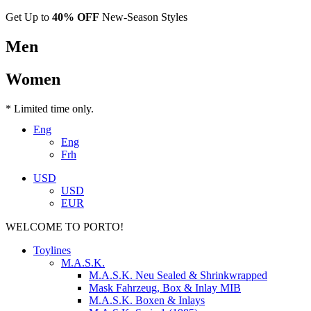
Get Up to
40% OFF
New-Season Styles
Men
Women
* Limited time only.
Eng
Eng
Frh
USD
USD
EUR
WELCOME TO PORTO!
Toylines
M.A.S.K.
M.A.S.K. Neu Sealed & Shrinkwrapped
Mask Fahrzeug, Box & Inlay MIB
M.A.S.K. Boxen & Inlays