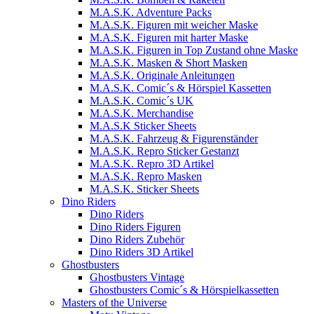
M.A.S.K. Adventure Packs
M.A.S.K. Figuren mit weicher Maske
M.A.S.K. Figuren mit harter Maske
M.A.S.K. Figuren in Top Zustand ohne Maske
M.A.S.K. Masken & Short Masken
M.A.S.K. Originale Anleitungen
M.A.S.K. Comic´s & Hörspiel Kassetten
M.A.S.K. Comic´s UK
M.A.S.K. Merchandise
M.A.S.K Sticker Sheets
M.A.S.K. Fahrzeug & Figurenständer
M.A.S.K. Repro Sticker Gestanzt
M.A.S.K. Repro 3D Artikel
M.A.S.K. Repro Masken
M.A.S.K. Sticker Sheets
Dino Riders
Dino Riders
Dino Riders Figuren
Dino Riders Zubehör
Dino Riders 3D Artikel
Ghostbusters
Ghostbusters Vintage
Ghostbusters Comic´s & Hörspielkassetten
Masters of the Universe