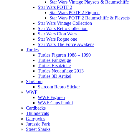
Star Wars Vintage Playsets & Raumschiffe
Star Wars POTF 2
Star Wars POTF 2 Figuren
Star Wars POTF 2 Raumschiffe & Playsets
Star Wars Vintage Collecrion
Star Wars Retro Collection
Star Wars Clon Wars
Star Wars Rogue one
Star Wars The Force Awakens
Turtles
Turtles Figuren 1988 – 1990
Turtles Fahrzeuge
Turtles Ersatzteile
Turtles Neuauflage 2013
Turtles 3D Artikel
StarCom
Starcom Repro Sticker
WWF
WWF Figuren
WWF Caps Panini
Cardbacks
Thundercats
Gargoyles
Jurassic Park
Street Sharks