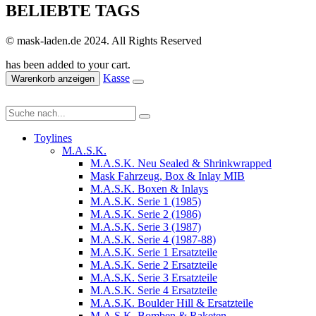
BELIEBTE TAGS
© mask-laden.de 2024. All Rights Reserved
has been added to your cart.
Kasse
Warenkorb anzeigen
Toylines
M.A.S.K.
M.A.S.K. Neu Sealed & Shrinkwrapped
Mask Fahrzeug, Box & Inlay MIB
M.A.S.K. Boxen & Inlays
M.A.S.K. Serie 1 (1985)
M.A.S.K. Serie 2 (1986)
M.A.S.K. Serie 3 (1987)
M.A.S.K. Serie 4 (1987-88)
M.A.S.K. Serie 1 Ersatzteile
M.A.S.K. Serie 2 Ersatzteile
M.A.S.K. Serie 3 Ersatzteile
M.A.S.K. Serie 4 Ersatzteile
M.A.S.K. Boulder Hill & Ersatzteile
M.A.S.K. Bomben & Raketen