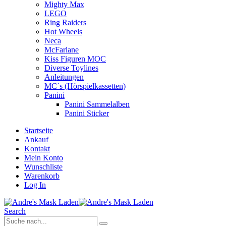
Mighty Max
LEGO
Ring Raiders
Hot Wheels
Neca
McFarlane
Kiss Figuren MOC
Diverse Toylines
Anleitungen
MC´s (Hörspielkassetten)
Panini
Panini Sammelalben
Panini Sticker
Startseite
Ankauf
Kontakt
Mein Konto
Wunschliste
Warenkorb
Log In
Search