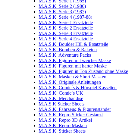
M.A.S.K. Serie 1 (1985)
M.A.S.K. Serie 2 (1986)
M.A.S.K. Serie 3 (1987)
M.A.S.K. Serie 4 (1987-88)
M.A.S.K. Serie 1 Ersatzteile
M.A.S.K. Serie 2 Ersatzteile
M.A.S.K. Serie 3 Ersatzteile
M.A.S.K. Serie 4 Ersatzteile
M.A.S.K. Boulder Hill & Ersatzteile
M.A.S.K. Bomben & Raketen
M.A.S.K. Adventure Packs
M.A.S.K. Figuren mit weicher Maske
M.A.S.K. Figuren mit harter Maske
M.A.S.K. Figuren in Top Zustand ohne Maske
M.A.S.K. Masken & Short Masken
M.A.S.K. Originale Anleitungen
M.A.S.K. Comic´s & Hörspiel Kassetten
M.A.S.K. Comic´s UK
M.A.S.K. Merchandise
M.A.S.K Sticker Sheets
M.A.S.K. Fahrzeug & Figurenständer
M.A.S.K. Repro Sticker Gestanzt
M.A.S.K. Repro 3D Artikel
M.A.S.K. Repro Masken
M.A.S.K. Sticker Sheets