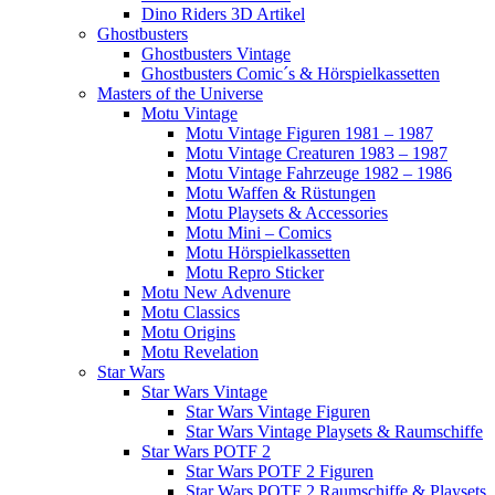
Dino Riders 3D Artikel
Ghostbusters
Ghostbusters Vintage
Ghostbusters Comic´s & Hörspielkassetten
Masters of the Universe
Motu Vintage
Motu Vintage Figuren 1981 – 1987
Motu Vintage Creaturen 1983 – 1987
Motu Vintage Fahrzeuge 1982 – 1986
Motu Waffen & Rüstungen
Motu Playsets & Accessories
Motu Mini – Comics
Motu Hörspielkassetten
Motu Repro Sticker
Motu New Advenure
Motu Classics
Motu Origins
Motu Revelation
Star Wars
Star Wars Vintage
Star Wars Vintage Figuren
Star Wars Vintage Playsets & Raumschiffe
Star Wars POTF 2
Star Wars POTF 2 Figuren
Star Wars POTF 2 Raumschiffe & Playsets