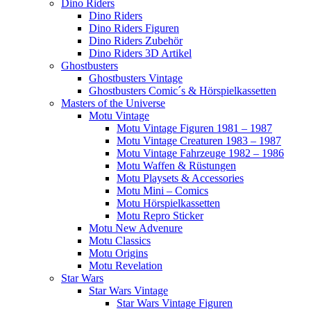
Dino Riders
Dino Riders
Dino Riders Figuren
Dino Riders Zubehör
Dino Riders 3D Artikel
Ghostbusters
Ghostbusters Vintage
Ghostbusters Comic´s & Hörspielkassetten
Masters of the Universe
Motu Vintage
Motu Vintage Figuren 1981 – 1987
Motu Vintage Creaturen 1983 – 1987
Motu Vintage Fahrzeuge 1982 – 1986
Motu Waffen & Rüstungen
Motu Playsets & Accessories
Motu Mini – Comics
Motu Hörspielkassetten
Motu Repro Sticker
Motu New Advenure
Motu Classics
Motu Origins
Motu Revelation
Star Wars
Star Wars Vintage
Star Wars Vintage Figuren