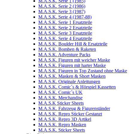
M.A.S.K. Serie 1 (1985)
M.A.S.K. Serie 2 (1986)
M.A.S.K. Serie 3 (1987)
M.A.S.K. Serie 4 (1987-88)
M.A.S.K. Serie 1 Ersatzteile
M.A.S.K. Serie 2 Ersatzteile
M.A.S.K. Serie 3 Ersatzteile
M.A.S.K. Serie 4 Ersatzteile
M.A.S.K. Boulder Hill & Ersatzteile
M.A.S.K. Bomben & Raketen
M.A.S.K. Adventure Packs
M.A.S.K. Figuren mit weicher Maske
M.A.S.K. Figuren mit harter Maske
M.A.S.K. Figuren in Top Zustand ohne Maske
M.A.S.K. Masken & Short Masken
M.A.S.K. Originale Anleitungen
M.A.S.K. Comic´s & Hörspiel Kassetten
M.A.S.K. Comic´s UK
M.A.S.K. Merchandise
M.A.S.K Sticker Sheets
M.A.S.K. Fahrzeug & Figurenständer
M.A.S.K. Repro Sticker Gestanzt
M.A.S.K. Repro 3D Artikel
M.A.S.K. Repro Masken
M.A.S.K. Sticker Sheets