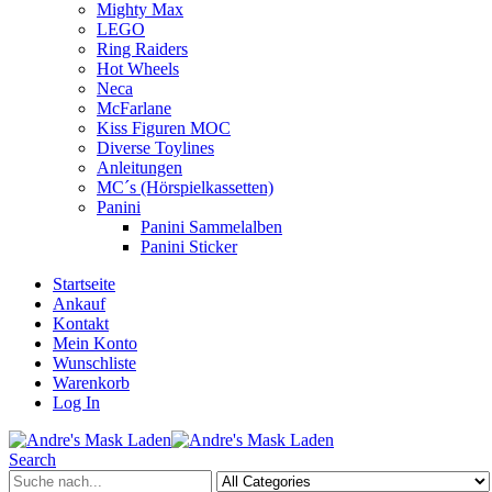
Mighty Max
LEGO
Ring Raiders
Hot Wheels
Neca
McFarlane
Kiss Figuren MOC
Diverse Toylines
Anleitungen
MC´s (Hörspielkassetten)
Panini
Panini Sammelalben
Panini Sticker
Startseite
Ankauf
Kontakt
Mein Konto
Wunschliste
Warenkorb
Log In
Search