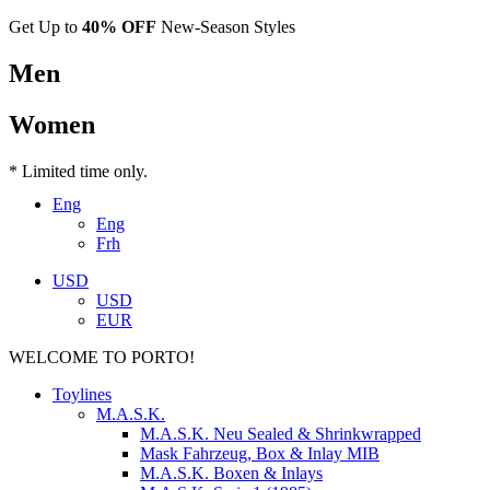
Get Up to
40% OFF
New-Season Styles
Men
Women
* Limited time only.
Eng
Eng
Frh
USD
USD
EUR
WELCOME TO PORTO!
Toylines
M.A.S.K.
M.A.S.K. Neu Sealed & Shrinkwrapped
Mask Fahrzeug, Box & Inlay MIB
M.A.S.K. Boxen & Inlays