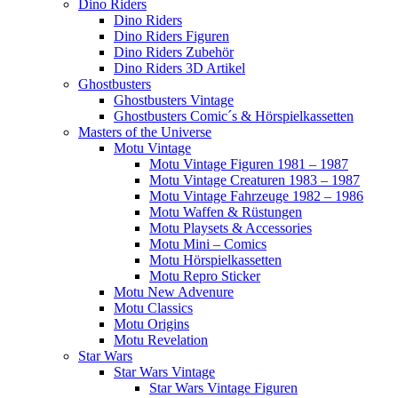
Dino Riders
Dino Riders
Dino Riders Figuren
Dino Riders Zubehör
Dino Riders 3D Artikel
Ghostbusters
Ghostbusters Vintage
Ghostbusters Comic´s & Hörspielkassetten
Masters of the Universe
Motu Vintage
Motu Vintage Figuren 1981 – 1987
Motu Vintage Creaturen 1983 – 1987
Motu Vintage Fahrzeuge 1982 – 1986
Motu Waffen & Rüstungen
Motu Playsets & Accessories
Motu Mini – Comics
Motu Hörspielkassetten
Motu Repro Sticker
Motu New Advenure
Motu Classics
Motu Origins
Motu Revelation
Star Wars
Star Wars Vintage
Star Wars Vintage Figuren