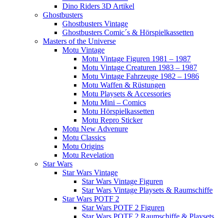
Dino Riders 3D Artikel
Ghostbusters
Ghostbusters Vintage
Ghostbusters Comic´s & Hörspielkassetten
Masters of the Universe
Motu Vintage
Motu Vintage Figuren 1981 – 1987
Motu Vintage Creaturen 1983 – 1987
Motu Vintage Fahrzeuge 1982 – 1986
Motu Waffen & Rüstungen
Motu Playsets & Accessories
Motu Mini – Comics
Motu Hörspielkassetten
Motu Repro Sticker
Motu New Advenure
Motu Classics
Motu Origins
Motu Revelation
Star Wars
Star Wars Vintage
Star Wars Vintage Figuren
Star Wars Vintage Playsets & Raumschiffe
Star Wars POTF 2
Star Wars POTF 2 Figuren
Star Wars POTF 2 Raumschiffe & Playsets