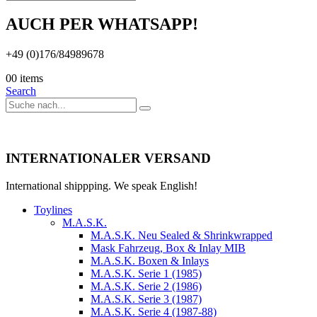
AUCH PER WHATSAPP!
+49 (0)176/84989678
0
0 items
Search
INTERNATIONALER VERSAND
International shippping. We speak English!
Toylines
M.A.S.K.
M.A.S.K. Neu Sealed & Shrinkwrapped
Mask Fahrzeug, Box & Inlay MIB
M.A.S.K. Boxen & Inlays
M.A.S.K. Serie 1 (1985)
M.A.S.K. Serie 2 (1986)
M.A.S.K. Serie 3 (1987)
M.A.S.K. Serie 4 (1987-88)