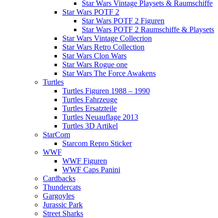
Star Wars Vintage Playsets & Raumschiffe
Star Wars POTF 2
Star Wars POTF 2 Figuren
Star Wars POTF 2 Raumschiffe & Playsets
Star Wars Vintage Collecrion
Star Wars Retro Collection
Star Wars Clon Wars
Star Wars Rogue one
Star Wars The Force Awakens
Turtles
Turtles Figuren 1988 – 1990
Turtles Fahrzeuge
Turtles Ersatzteile
Turtles Neuauflage 2013
Turtles 3D Artikel
StarCom
Starcom Repro Sticker
WWF
WWF Figuren
WWF Caps Panini
Cardbacks
Thundercats
Gargoyles
Jurassic Park
Street Sharks