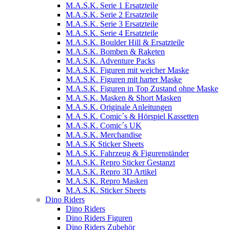
M.A.S.K. Serie 1 Ersatzteile
M.A.S.K. Serie 2 Ersatzteile
M.A.S.K. Serie 3 Ersatzteile
M.A.S.K. Serie 4 Ersatzteile
M.A.S.K. Boulder Hill & Ersatzteile
M.A.S.K. Bomben & Raketen
M.A.S.K. Adventure Packs
M.A.S.K. Figuren mit weicher Maske
M.A.S.K. Figuren mit harter Maske
M.A.S.K. Figuren in Top Zustand ohne Maske
M.A.S.K. Masken & Short Masken
M.A.S.K. Originale Anleitungen
M.A.S.K. Comic´s & Hörspiel Kassetten
M.A.S.K. Comic´s UK
M.A.S.K. Merchandise
M.A.S.K Sticker Sheets
M.A.S.K. Fahrzeug & Figurenständer
M.A.S.K. Repro Sticker Gestanzt
M.A.S.K. Repro 3D Artikel
M.A.S.K. Repro Masken
M.A.S.K. Sticker Sheets
Dino Riders
Dino Riders
Dino Riders Figuren
Dino Riders Zubehör