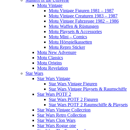
Masters of the Universe
Motu Vintage
Motu Vintage Figuren 1981 – 1987
Motu Vintage Creaturen 1983 – 1987
Motu Vintage Fahrzeuge 1982 – 1986
Motu Waffen & Rüstungen
Motu Playsets & Accessories
Motu Mini – Comics
Motu Hörspielkassetten
Motu Repro Sticker
Motu New Advenure
Motu Classics
Motu Origins
Motu Revelation
Star Wars
Star Wars Vintage
Star Wars Vintage Figuren
Star Wars Vintage Playsets & Raumschiffe
Star Wars POTF 2
Star Wars POTF 2 Figuren
Star Wars POTF 2 Raumschiffe & Playsets
Star Wars Vintage Collecrion
Star Wars Retro Collection
Star Wars Clon Wars
Star Wars Rogue one