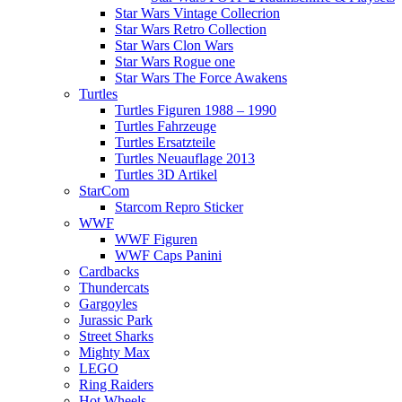
Star Wars Vintage Collecrion
Star Wars Retro Collection
Star Wars Clon Wars
Star Wars Rogue one
Star Wars The Force Awakens
Turtles
Turtles Figuren 1988 – 1990
Turtles Fahrzeuge
Turtles Ersatzteile
Turtles Neuauflage 2013
Turtles 3D Artikel
StarCom
Starcom Repro Sticker
WWF
WWF Figuren
WWF Caps Panini
Cardbacks
Thundercats
Gargoyles
Jurassic Park
Street Sharks
Mighty Max
LEGO
Ring Raiders
Hot Wheels