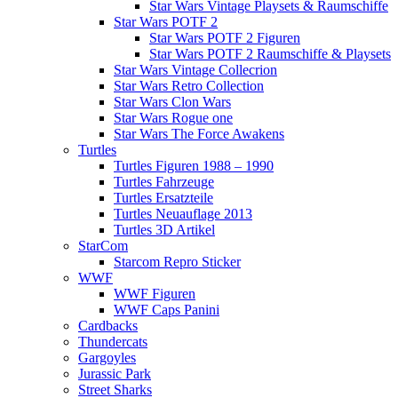
Star Wars Vintage Playsets & Raumschiffe
Star Wars POTF 2
Star Wars POTF 2 Figuren
Star Wars POTF 2 Raumschiffe & Playsets
Star Wars Vintage Collecrion
Star Wars Retro Collection
Star Wars Clon Wars
Star Wars Rogue one
Star Wars The Force Awakens
Turtles
Turtles Figuren 1988 – 1990
Turtles Fahrzeuge
Turtles Ersatzteile
Turtles Neuauflage 2013
Turtles 3D Artikel
StarCom
Starcom Repro Sticker
WWF
WWF Figuren
WWF Caps Panini
Cardbacks
Thundercats
Gargoyles
Jurassic Park
Street Sharks