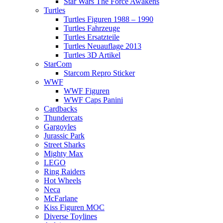
Star Wars The Force Awakens
Turtles
Turtles Figuren 1988 – 1990
Turtles Fahrzeuge
Turtles Ersatzteile
Turtles Neuauflage 2013
Turtles 3D Artikel
StarCom
Starcom Repro Sticker
WWF
WWF Figuren
WWF Caps Panini
Cardbacks
Thundercats
Gargoyles
Jurassic Park
Street Sharks
Mighty Max
LEGO
Ring Raiders
Hot Wheels
Neca
McFarlane
Kiss Figuren MOC
Diverse Toylines