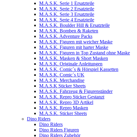
M.A.S.K. Serie 1 Ersatzteile
M.A.S.K. Serie 2 Ersatzteile
M.A.S.K. Serie 3 Ersatzteile
M.A.S.K. Serie 4 Ersatzteile
M.A.S.K. Boulder Hill & Ersatzteile
M.A.S.K. Bomben & Raketen
M.A.S.K. Adventure Packs
M.A.S.K. Figuren mit weicher Maske
M.A.S.K. Figuren mit harter Maske
M.A.S.K. Figuren in Top Zustand ohne Maske
M.A.S.K. Masken & Short Masken
M.A.S.K. Originale Anleitungen
M.A.S.K. Comic´s & Hörspiel Kassetten
M.A.S.K. Comic´s UK
M.A.S.K. Merchandise
M.A.S.K Sticker Sheets
M.A.S.K. Fahrzeug & Figurenständer
M.A.S.K. Repro Sticker Gestanzt
M.A.S.K. Repro 3D Artikel
M.A.S.K. Repro Masken
M.A.S.K. Sticker Sheets
Dino Riders
Dino Riders
Dino Riders Figuren
Dino Riders Zubehör