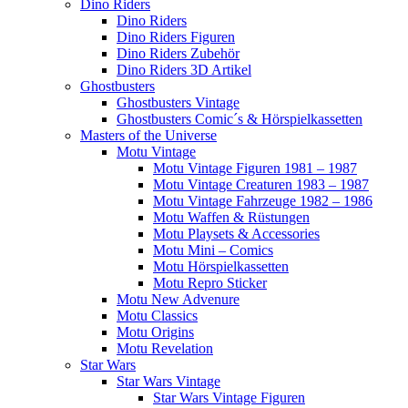
Dino Riders
Dino Riders
Dino Riders Figuren
Dino Riders Zubehör
Dino Riders 3D Artikel
Ghostbusters
Ghostbusters Vintage
Ghostbusters Comic´s & Hörspielkassetten
Masters of the Universe
Motu Vintage
Motu Vintage Figuren 1981 – 1987
Motu Vintage Creaturen 1983 – 1987
Motu Vintage Fahrzeuge 1982 – 1986
Motu Waffen & Rüstungen
Motu Playsets & Accessories
Motu Mini – Comics
Motu Hörspielkassetten
Motu Repro Sticker
Motu New Advenure
Motu Classics
Motu Origins
Motu Revelation
Star Wars
Star Wars Vintage
Star Wars Vintage Figuren