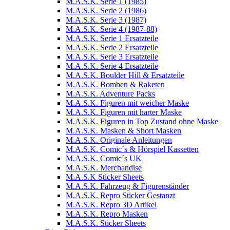
M.A.S.K. Serie 1 (1985)
M.A.S.K. Serie 2 (1986)
M.A.S.K. Serie 3 (1987)
M.A.S.K. Serie 4 (1987-88)
M.A.S.K. Serie 1 Ersatzteile
M.A.S.K. Serie 2 Ersatzteile
M.A.S.K. Serie 3 Ersatzteile
M.A.S.K. Serie 4 Ersatzteile
M.A.S.K. Boulder Hill & Ersatzteile
M.A.S.K. Bomben & Raketen
M.A.S.K. Adventure Packs
M.A.S.K. Figuren mit weicher Maske
M.A.S.K. Figuren mit harter Maske
M.A.S.K. Figuren in Top Zustand ohne Maske
M.A.S.K. Masken & Short Masken
M.A.S.K. Originale Anleitungen
M.A.S.K. Comic´s & Hörspiel Kassetten
M.A.S.K. Comic´s UK
M.A.S.K. Merchandise
M.A.S.K Sticker Sheets
M.A.S.K. Fahrzeug & Figurenständer
M.A.S.K. Repro Sticker Gestanzt
M.A.S.K. Repro 3D Artikel
M.A.S.K. Repro Masken
M.A.S.K. Sticker Sheets