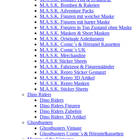
M.A.S.K. Bomben & Raketen
M.A.S.K. Adventure Packs
M.A.S.K. Figuren mit weicher Maske
M.A.S.K. Figuren mit harter Maske
M.A.S.K. Figuren in Top Zustand ohne Maske
M.A.S.K. Masken & Short Masken
M.A.S.K. Originale Anleitungen
M.A.S.K. Comic´s & Hörspiel Kassetten
M.A.S.K. Comic´s UK
M.A.S.K. Merchandise
M.A.S.K Sticker Sheets
M.A.S.K. Fahrzeug & Figurenständer
M.A.S.K. Repro Sticker Gestanzt
M.A.S.K. Repro 3D Artikel
M.A.S.K. Repro Masken
M.A.S.K. Sticker Sheets
Dino Riders
Dino Riders
Dino Riders Figuren
Dino Riders Zubehör
Dino Riders 3D Artikel
Ghostbusters
Ghostbusters Vintage
Ghostbusters Comic´s & Hörspielkassetten