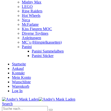
Mighty Max
LEGO
Ring Raiders
Hot Wheels
Neca
McFarlane
Kiss Figuren MOC
Diverse Toylines
Anleitungen
MC´s (Hörspielkassetten)
Panini
Panini Sammelalben
Panini Sticker
Startseite
Ankauf
Kontakt
Mein Konto
Wunschliste
Warenkorb
Log In
Search