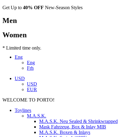
Get Up to
40% OFF
New-Season Styles
Men
Women
* Limited time only.
Eng
Eng
Frh
USD
USD
EUR
WELCOME TO PORTO!
Toylines
M.A.S.K.
M.A.S.K. Neu Sealed & Shrinkwrapped
Mask Fahrzeug, Box & Inlay MIB
M.A.S.K. Boxen & Inlays