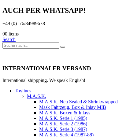
AUCH PER WHATSAPP!
+49 (0)176/84989678
0
0 items
Search
INTERNATIONALER VERSAND
International shippping. We speak English!
Toylines
M.A.S.K.
M.A.S.K. Neu Sealed & Shrinkwrapped
Mask Fahrzeug, Box & Inlay MIB
M.A.S.K. Boxen & Inlays
M.A.S.K. Serie 1 (1985)
M.A.S.K. Serie 2 (1986)
M.A.S.K. Serie 3 (1987)
M.A.S.K. Serie 4 (1987-88)