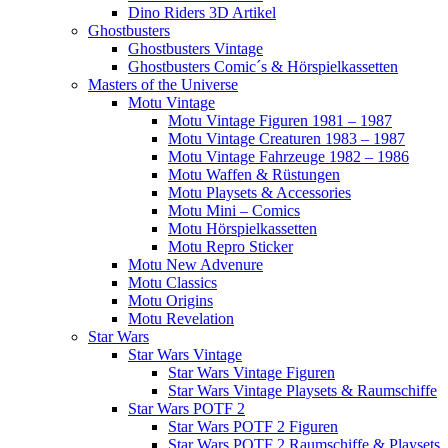
Dino Riders 3D Artikel
Ghostbusters
Ghostbusters Vintage
Ghostbusters Comic´s & Hörspielkassetten
Masters of the Universe
Motu Vintage
Motu Vintage Figuren 1981 – 1987
Motu Vintage Creaturen 1983 – 1987
Motu Vintage Fahrzeuge 1982 – 1986
Motu Waffen & Rüstungen
Motu Playsets & Accessories
Motu Mini – Comics
Motu Hörspielkassetten
Motu Repro Sticker
Motu New Advenure
Motu Classics
Motu Origins
Motu Revelation
Star Wars
Star Wars Vintage
Star Wars Vintage Figuren
Star Wars Vintage Playsets & Raumschiffe
Star Wars POTF 2
Star Wars POTF 2 Figuren
Star Wars POTF 2 Raumschiffe & Playsets