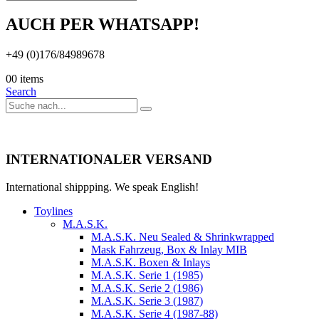
AUCH PER WHATSAPP!
+49 (0)176/84989678
0
0 items
Search
INTERNATIONALER VERSAND
International shippping. We speak English!
Toylines
M.A.S.K.
M.A.S.K. Neu Sealed & Shrinkwrapped
Mask Fahrzeug, Box & Inlay MIB
M.A.S.K. Boxen & Inlays
M.A.S.K. Serie 1 (1985)
M.A.S.K. Serie 2 (1986)
M.A.S.K. Serie 3 (1987)
M.A.S.K. Serie 4 (1987-88)