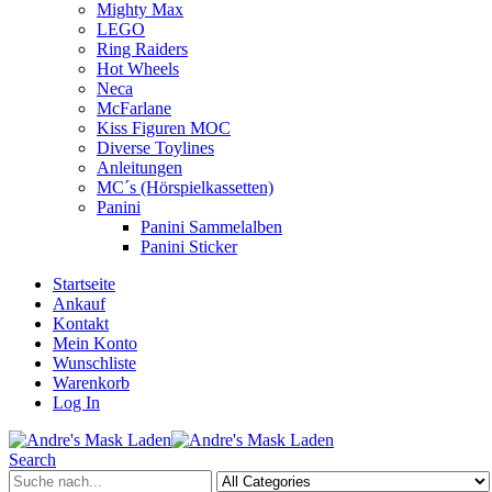
Mighty Max
LEGO
Ring Raiders
Hot Wheels
Neca
McFarlane
Kiss Figuren MOC
Diverse Toylines
Anleitungen
MC´s (Hörspielkassetten)
Panini
Panini Sammelalben
Panini Sticker
Startseite
Ankauf
Kontakt
Mein Konto
Wunschliste
Warenkorb
Log In
Search