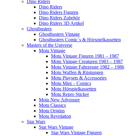
Dino Riders
Dino Riders
Dino Riders Figuren
Dino Riders Zubehör
Dino Riders 3D Artikel
Ghostbusters
Ghostbusters Vintage
Ghostbusters Comic´s & Hörspielkassetten
Masters of the Universe
Motu Vintage
Motu Vintage Figuren 1981 – 1987
Motu Vintage Creaturen 1983 – 1987
Motu Vintage Fahrzeuge 1982 – 1986
Motu Waffen & Rüstungen
Motu Playsets & Accessories
Motu Mini – Comics
Motu Hörspielkassetten
Motu Repro Sticker
Motu New Advenure
Motu Classics
Motu Origins
Motu Revelation
Star Wars
Star Wars Vintage
Star Wars Vintage Figuren