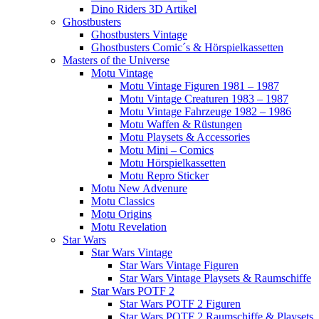
Dino Riders 3D Artikel
Ghostbusters
Ghostbusters Vintage
Ghostbusters Comic´s & Hörspielkassetten
Masters of the Universe
Motu Vintage
Motu Vintage Figuren 1981 – 1987
Motu Vintage Creaturen 1983 – 1987
Motu Vintage Fahrzeuge 1982 – 1986
Motu Waffen & Rüstungen
Motu Playsets & Accessories
Motu Mini – Comics
Motu Hörspielkassetten
Motu Repro Sticker
Motu New Advenure
Motu Classics
Motu Origins
Motu Revelation
Star Wars
Star Wars Vintage
Star Wars Vintage Figuren
Star Wars Vintage Playsets & Raumschiffe
Star Wars POTF 2
Star Wars POTF 2 Figuren
Star Wars POTF 2 Raumschiffe & Playsets