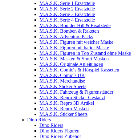
M.A.S.K. Serie 1 Ersatzteile
M.A.S.K. Serie 2 Ersatzteile
M.A.S.K. Serie 3 Ersatzteile
M.A.S.K. Serie 4 Ersatzteile
M.A.S.K. Boulder Hill & Ersatzteile
M.A.S.K. Bomben & Raketen
M.A.S.K. Adventure Packs
M.A.S.K. Figuren mit weicher Maske
M.A.S.K. Figuren mit harter Maske
M.A.S.K. Figuren in Top Zustand ohne Maske
M.A.S.K. Masken & Short Masken
M.A.S.K. Originale Anleitungen
M.A.S.K. Comic´s & Hörspiel Kassetten
M.A.S.K. Comic´s UK
M.A.S.K. Merchandise
M.A.S.K Sticker Sheets
M.A.S.K. Fahrzeug & Figurenständer
M.A.S.K. Repro Sticker Gestanzt
M.A.S.K. Repro 3D Artikel
M.A.S.K. Repro Masken
M.A.S.K. Sticker Sheets
Dino Riders
Dino Riders
Dino Riders Figuren
Dino Riders Zubehör