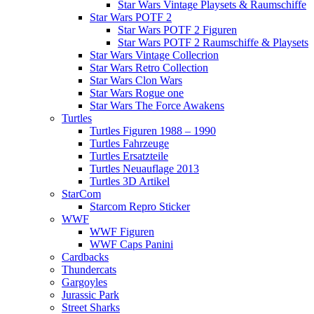
Star Wars Vintage Playsets & Raumschiffe
Star Wars POTF 2
Star Wars POTF 2 Figuren
Star Wars POTF 2 Raumschiffe & Playsets
Star Wars Vintage Collecrion
Star Wars Retro Collection
Star Wars Clon Wars
Star Wars Rogue one
Star Wars The Force Awakens
Turtles
Turtles Figuren 1988 – 1990
Turtles Fahrzeuge
Turtles Ersatzteile
Turtles Neuauflage 2013
Turtles 3D Artikel
StarCom
Starcom Repro Sticker
WWF
WWF Figuren
WWF Caps Panini
Cardbacks
Thundercats
Gargoyles
Jurassic Park
Street Sharks