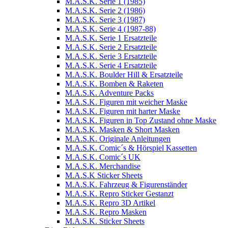
M.A.S.K. Serie 1 (1985)
M.A.S.K. Serie 2 (1986)
M.A.S.K. Serie 3 (1987)
M.A.S.K. Serie 4 (1987-88)
M.A.S.K. Serie 1 Ersatzteile
M.A.S.K. Serie 2 Ersatzteile
M.A.S.K. Serie 3 Ersatzteile
M.A.S.K. Serie 4 Ersatzteile
M.A.S.K. Boulder Hill & Ersatzteile
M.A.S.K. Bomben & Raketen
M.A.S.K. Adventure Packs
M.A.S.K. Figuren mit weicher Maske
M.A.S.K. Figuren mit harter Maske
M.A.S.K. Figuren in Top Zustand ohne Maske
M.A.S.K. Masken & Short Masken
M.A.S.K. Originale Anleitungen
M.A.S.K. Comic´s & Hörspiel Kassetten
M.A.S.K. Comic´s UK
M.A.S.K. Merchandise
M.A.S.K Sticker Sheets
M.A.S.K. Fahrzeug & Figurenständer
M.A.S.K. Repro Sticker Gestanzt
M.A.S.K. Repro 3D Artikel
M.A.S.K. Repro Masken
M.A.S.K. Sticker Sheets