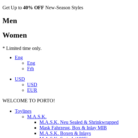
Get Up to
40% OFF
New-Season Styles
Men
Women
* Limited time only.
Eng
Eng
Frh
USD
USD
EUR
WELCOME TO PORTO!
Toylines
M.A.S.K.
M.A.S.K. Neu Sealed & Shrinkwrapped
Mask Fahrzeug, Box & Inlay MIB
M.A.S.K. Boxen & Inlays