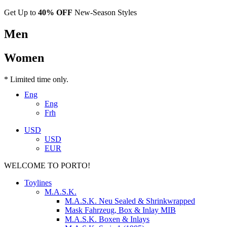
Get Up to
40% OFF
New-Season Styles
Men
Women
* Limited time only.
Eng
Eng
Frh
USD
USD
EUR
WELCOME TO PORTO!
Toylines
M.A.S.K.
M.A.S.K. Neu Sealed & Shrinkwrapped
Mask Fahrzeug, Box & Inlay MIB
M.A.S.K. Boxen & Inlays