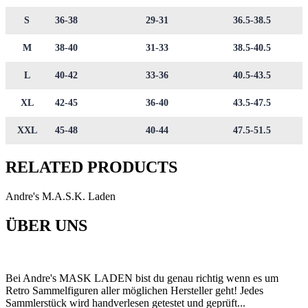
S
36-38
29-31
36.5-38.5
M
38-40
31-33
38.5-40.5
L
40-42
33-36
40.5-43.5
XL
42-45
36-40
43.5-47.5
XXL
45-48
40-44
47.5-51.5
RELATED PRODUCTS
Andre's M.A.S.K. Laden
ÜBER UNS
Bei Andre's MASK LADEN bist du genau richtig wenn es um
Retro Sammelfiguren aller möglichen Hersteller geht! Jedes
Sammlerstück wird handverlesen getestet und geprüft...