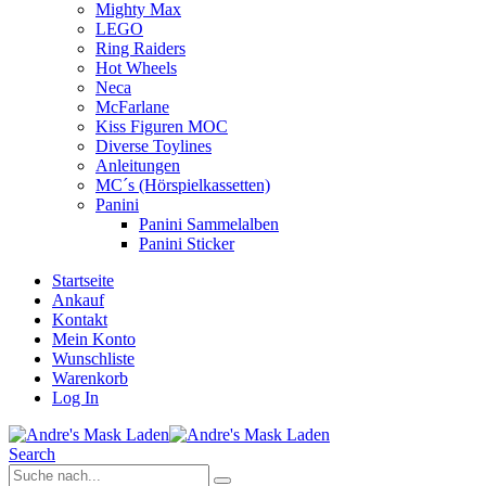
Mighty Max
LEGO
Ring Raiders
Hot Wheels
Neca
McFarlane
Kiss Figuren MOC
Diverse Toylines
Anleitungen
MC´s (Hörspielkassetten)
Panini
Panini Sammelalben
Panini Sticker
Startseite
Ankauf
Kontakt
Mein Konto
Wunschliste
Warenkorb
Log In
Search