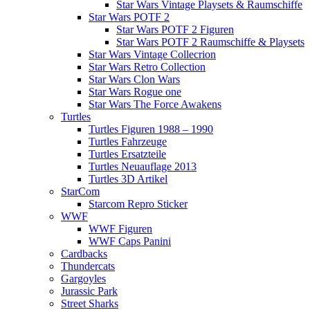
Star Wars Vintage Playsets & Raumschiffe
Star Wars POTF 2
Star Wars POTF 2 Figuren
Star Wars POTF 2 Raumschiffe & Playsets
Star Wars Vintage Collecrion
Star Wars Retro Collection
Star Wars Clon Wars
Star Wars Rogue one
Star Wars The Force Awakens
Turtles
Turtles Figuren 1988 – 1990
Turtles Fahrzeuge
Turtles Ersatzteile
Turtles Neuauflage 2013
Turtles 3D Artikel
StarCom
Starcom Repro Sticker
WWF
WWF Figuren
WWF Caps Panini
Cardbacks
Thundercats
Gargoyles
Jurassic Park
Street Sharks