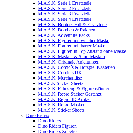
M.A.S.K. Serie 1 Ersatzteile
M.A.S.K. Serie 2 Ersatzteile
M.A.S.K. Serie 3 Ersatzteile
M.A.S.K. Serie 4 Ersatzteile
M.A.S.K. Boulder Hill & Ersatzteile
M.A.S.K. Bomben & Raketen
M.A.S.K. Adventure Packs
M.A.S.K. Figuren mit weicher Maske
M.A.S.K. Figuren mit harter Maske
M.A.S.K. Figuren in Top Zustand ohne Maske
M.A.S.K. Masken & Short Masken
M.A.S.K. Originale Anleitungen
M.A.S.K. Comic´s & Hörspiel Kassetten
M.A.S.K. Comic´s UK
M.A.S.K. Merchandise
M.A.S.K Sticker Sheets
M.A.S.K. Fahrzeug & Figurenständer
M.A.S.K. Repro Sticker Gestanzt
M.A.S.K. Repro 3D Artikel
M.A.S.K. Repro Masken
M.A.S.K. Sticker Sheets
Dino Riders
Dino Riders
Dino Riders Figuren
Dino Riders Zubehör