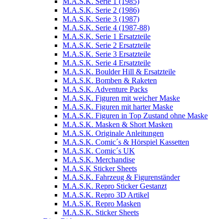
M.A.S.K. Serie 1 (1985)
M.A.S.K. Serie 2 (1986)
M.A.S.K. Serie 3 (1987)
M.A.S.K. Serie 4 (1987-88)
M.A.S.K. Serie 1 Ersatzteile
M.A.S.K. Serie 2 Ersatzteile
M.A.S.K. Serie 3 Ersatzteile
M.A.S.K. Serie 4 Ersatzteile
M.A.S.K. Boulder Hill & Ersatzteile
M.A.S.K. Bomben & Raketen
M.A.S.K. Adventure Packs
M.A.S.K. Figuren mit weicher Maske
M.A.S.K. Figuren mit harter Maske
M.A.S.K. Figuren in Top Zustand ohne Maske
M.A.S.K. Masken & Short Masken
M.A.S.K. Originale Anleitungen
M.A.S.K. Comic´s & Hörspiel Kassetten
M.A.S.K. Comic´s UK
M.A.S.K. Merchandise
M.A.S.K Sticker Sheets
M.A.S.K. Fahrzeug & Figurenständer
M.A.S.K. Repro Sticker Gestanzt
M.A.S.K. Repro 3D Artikel
M.A.S.K. Repro Masken
M.A.S.K. Sticker Sheets