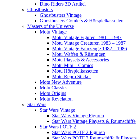
Dino Riders 3D Artikel
Ghostbusters
Ghostbusters Vintage
Ghostbusters Comic´s & Hörspielkassetten
Masters of the Universe
Motu Vintage
Motu Vintage Figuren 1981 – 1987
Motu Vintage Creaturen 1983 – 1987
Motu Vintage Fahrzeuge 1982 – 1986
Motu Waffen & Rüstungen
Motu Playsets & Accessories
Motu Mini – Comics
Motu Hörspielkassetten
Motu Repro Sticker
Motu New Advenure
Motu Classics
Motu Origins
Motu Revelation
Star Wars
Star Wars Vintage
Star Wars Vintage Figuren
Star Wars Vintage Playsets & Raumschiffe
Star Wars POTF 2
Star Wars POTF 2 Figuren
Star Wars POTF 2 Raumschiffe & Playsets