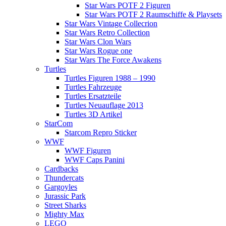
Star Wars POTF 2 Figuren
Star Wars POTF 2 Raumschiffe & Playsets
Star Wars Vintage Collecrion
Star Wars Retro Collection
Star Wars Clon Wars
Star Wars Rogue one
Star Wars The Force Awakens
Turtles
Turtles Figuren 1988 – 1990
Turtles Fahrzeuge
Turtles Ersatzteile
Turtles Neuauflage 2013
Turtles 3D Artikel
StarCom
Starcom Repro Sticker
WWF
WWF Figuren
WWF Caps Panini
Cardbacks
Thundercats
Gargoyles
Jurassic Park
Street Sharks
Mighty Max
LEGO