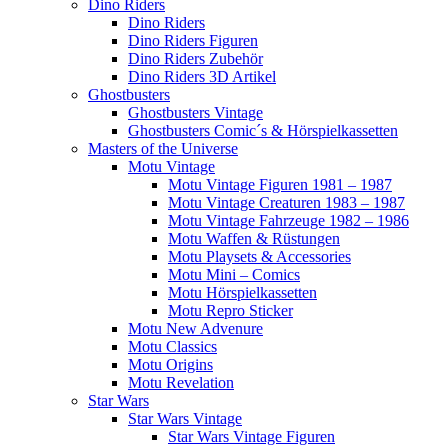
Dino Riders
Dino Riders
Dino Riders Figuren
Dino Riders Zubehör
Dino Riders 3D Artikel
Ghostbusters
Ghostbusters Vintage
Ghostbusters Comic´s & Hörspielkassetten
Masters of the Universe
Motu Vintage
Motu Vintage Figuren 1981 – 1987
Motu Vintage Creaturen 1983 – 1987
Motu Vintage Fahrzeuge 1982 – 1986
Motu Waffen & Rüstungen
Motu Playsets & Accessories
Motu Mini – Comics
Motu Hörspielkassetten
Motu Repro Sticker
Motu New Advenure
Motu Classics
Motu Origins
Motu Revelation
Star Wars
Star Wars Vintage
Star Wars Vintage Figuren