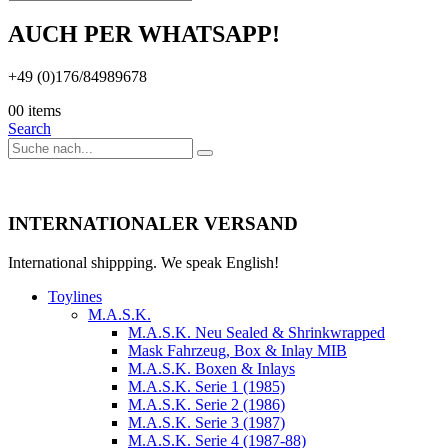
AUCH PER WHATSAPP!
+49 (0)176/84989678
0
0 items
Search
INTERNATIONALER VERSAND
International shippping. We speak English!
Toylines
M.A.S.K.
M.A.S.K. Neu Sealed & Shrinkwrapped
Mask Fahrzeug, Box & Inlay MIB
M.A.S.K. Boxen & Inlays
M.A.S.K. Serie 1 (1985)
M.A.S.K. Serie 2 (1986)
M.A.S.K. Serie 3 (1987)
M.A.S.K. Serie 4 (1987-88)