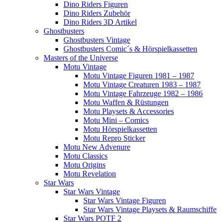
Dino Riders Figuren
Dino Riders Zubehör
Dino Riders 3D Artikel
Ghostbusters
Ghostbusters Vintage
Ghostbusters Comic´s & Hörspielkassetten
Masters of the Universe
Motu Vintage
Motu Vintage Figuren 1981 – 1987
Motu Vintage Creaturen 1983 – 1987
Motu Vintage Fahrzeuge 1982 – 1986
Motu Waffen & Rüstungen
Motu Playsets & Accessories
Motu Mini – Comics
Motu Hörspielkassetten
Motu Repro Sticker
Motu New Advenure
Motu Classics
Motu Origins
Motu Revelation
Star Wars
Star Wars Vintage
Star Wars Vintage Figuren
Star Wars Vintage Playsets & Raumschiffe
Star Wars POTF 2