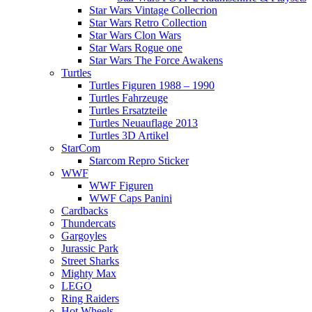
Star Wars Vintage Collecrion
Star Wars Retro Collection
Star Wars Clon Wars
Star Wars Rogue one
Star Wars The Force Awakens
Turtles
Turtles Figuren 1988 – 1990
Turtles Fahrzeuge
Turtles Ersatzteile
Turtles Neuauflage 2013
Turtles 3D Artikel
StarCom
Starcom Repro Sticker
WWF
WWF Figuren
WWF Caps Panini
Cardbacks
Thundercats
Gargoyles
Jurassic Park
Street Sharks
Mighty Max
LEGO
Ring Raiders
Hot Wheels