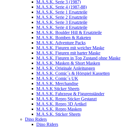
M.A.S.K. Serie 3 (1987)
M.A.S.K. Serie 4 (1987-88)
M.A.S.K. Serie 1 Ersatzteile
M.A.S.K. Serie 2 Ersatzteile
M.A.S.K. Serie 3 Ersatzteile
M.A.S.K. Serie 4 Ersatzteile
M.A.S.K. Boulder Hill & Ersatzteile
M.A.S.K. Bomben & Raketen
M.A.S.K. Adventure Packs
M.A.S.K. Figuren mit weicher Maske
M.A.S.K. Figuren mit harter Maske
M.A.S.K. Figuren in Top Zustand ohne Maske
M.A.S.K. Masken & Short Masken
M.A.S.K. Originale Anleitungen
M.A.S.K. Comic´s & Hörspiel Kassetten
M.A.S.K. Comic´s UK
M.A.S.K. Merchandise
M.A.S.K Sticker Sheets
M.A.S.K. Fahrzeug & Figurenständer
M.A.S.K. Repro Sticker Gestanzt
M.A.S.K. Repro 3D Artikel
M.A.S.K. Repro Masken
M.A.S.K. Sticker Sheets
Dino Riders
Dino Riders