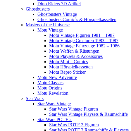
Dino Riders 3D Artikel
Ghostbusters
Ghostbusters Vintage
Ghostbusters Comic´s & Hörspielkassetten
Masters of the Universe
Motu Vintage
Motu Vintage Figuren 1981 – 1987
Motu Vintage Creaturen 1983 – 1987
Motu Vintage Fahrzeuge 1982 – 1986
Motu Waffen & Rüstungen
Motu Playsets & Accessories
Motu Mini – Comics
Motu Hörspielkassetten
Motu Repro Sticker
Motu New Advenure
Motu Classics
Motu Origins
Motu Revelation
Star Wars
Star Wars Vintage
Star Wars Vintage Figuren
Star Wars Vintage Playsets & Raumschiffe
Star Wars POTF 2
Star Wars POTF 2 Figuren
Star Wars POTF 2 Raumschiffe & Playsets