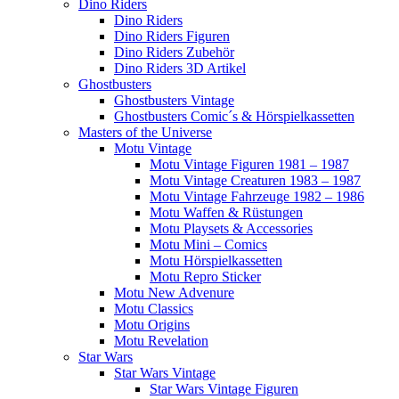
Dino Riders
Dino Riders
Dino Riders Figuren
Dino Riders Zubehör
Dino Riders 3D Artikel
Ghostbusters
Ghostbusters Vintage
Ghostbusters Comic´s & Hörspielkassetten
Masters of the Universe
Motu Vintage
Motu Vintage Figuren 1981 – 1987
Motu Vintage Creaturen 1983 – 1987
Motu Vintage Fahrzeuge 1982 – 1986
Motu Waffen & Rüstungen
Motu Playsets & Accessories
Motu Mini – Comics
Motu Hörspielkassetten
Motu Repro Sticker
Motu New Advenure
Motu Classics
Motu Origins
Motu Revelation
Star Wars
Star Wars Vintage
Star Wars Vintage Figuren