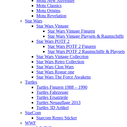
Motu New Advenure
Motu Classics
Motu Origins
Motu Revelation
Star Wars
Star Wars Vintage
Star Wars Vintage Figuren
Star Wars Vintage Playsets & Raumschiffe
Star Wars POTF 2
Star Wars POTF 2 Figuren
Star Wars POTF 2 Raumschiffe & Playsets
Star Wars Vintage Collecrion
Star Wars Retro Collection
Star Wars Clon Wars
Star Wars Rogue one
Star Wars The Force Awakens
Turtles
Turtles Figuren 1988 – 1990
Turtles Fahrzeuge
Turtles Ersatzteile
Turtles Neuauflage 2013
Turtles 3D Artikel
StarCom
Starcom Repro Sticker
WWF