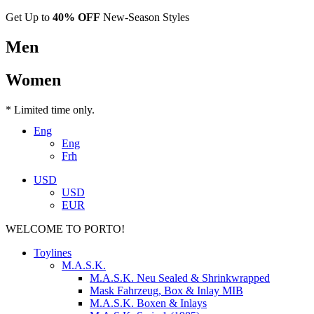
Get Up to
40% OFF
New-Season Styles
Men
Women
* Limited time only.
Eng
Eng
Frh
USD
USD
EUR
WELCOME TO PORTO!
Toylines
M.A.S.K.
M.A.S.K. Neu Sealed & Shrinkwrapped
Mask Fahrzeug, Box & Inlay MIB
M.A.S.K. Boxen & Inlays