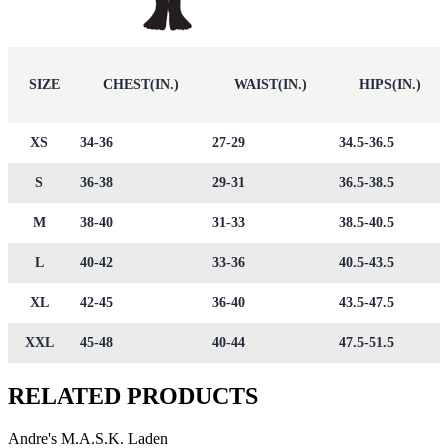
SIZE
CHEST(IN.)
WAIST(IN.)
HIPS(IN.)
XS
34-36
27-29
34.5-36.5
S
36-38
29-31
36.5-38.5
M
38-40
31-33
38.5-40.5
L
40-42
33-36
40.5-43.5
XL
42-45
36-40
43.5-47.5
XXL
45-48
40-44
47.5-51.5
RELATED PRODUCTS
Andre's M.A.S.K. Laden