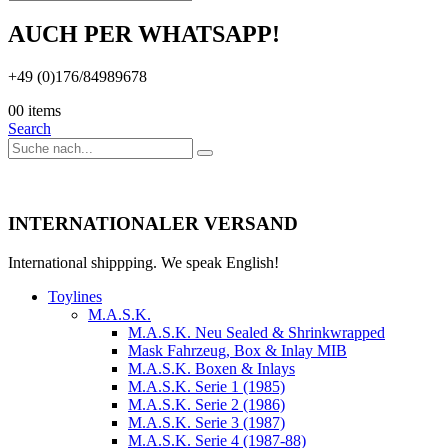
AUCH PER WHATSAPP!
+49 (0)176/84989678
0
0 items
Search
INTERNATIONALER VERSAND
International shippping. We speak English!
Toylines
M.A.S.K.
M.A.S.K. Neu Sealed & Shrinkwrapped
Mask Fahrzeug, Box & Inlay MIB
M.A.S.K. Boxen & Inlays
M.A.S.K. Serie 1 (1985)
M.A.S.K. Serie 2 (1986)
M.A.S.K. Serie 3 (1987)
M.A.S.K. Serie 4 (1987-88)