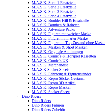
M.A.S.K. Serie 1 Ersatzteile
M.A.S.K. Serie 2 Ersatzteile
M.A.S.K. Serie 3 Ersatzteile
M.A.S.K. Serie 4 Ersatzteile
M.A.S.K. Boulder Hill & Ersatzteile
M.A.S.K. Bomben & Raketen
M.A.S.K. Adventure Packs
M.A.S.K. Figuren mit weicher Maske
M.A.S.K. Figuren mit harter Maske
M.A.S.K. Figuren in Top Zustand ohne Maske
M.A.S.K. Masken & Short Masken
M.A.S.K. Originale Anleitungen
M.A.S.K. Comic´s & Hörspiel Kassetten
M.A.S.K. Comic´s UK
M.A.S.K. Merchandise
M.A.S.K Sticker Sheets
M.A.S.K. Fahrzeug & Figurenständer
M.A.S.K. Repro Sticker Gestanzt
M.A.S.K. Repro 3D Artikel
M.A.S.K. Repro Masken
M.A.S.K. Sticker Sheets
Dino Riders
Dino Riders
Dino Riders Figuren
Dino Riders Zubehör