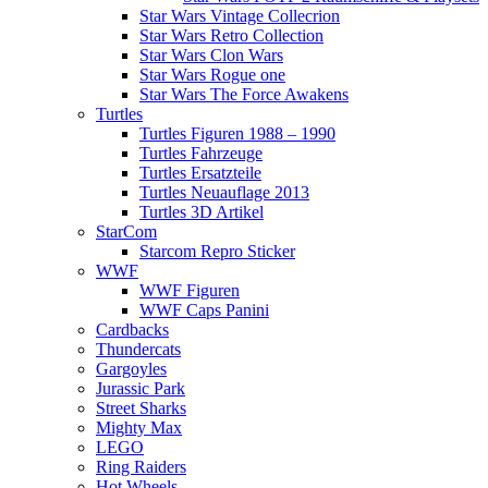
Star Wars Vintage Collecrion
Star Wars Retro Collection
Star Wars Clon Wars
Star Wars Rogue one
Star Wars The Force Awakens
Turtles
Turtles Figuren 1988 – 1990
Turtles Fahrzeuge
Turtles Ersatzteile
Turtles Neuauflage 2013
Turtles 3D Artikel
StarCom
Starcom Repro Sticker
WWF
WWF Figuren
WWF Caps Panini
Cardbacks
Thundercats
Gargoyles
Jurassic Park
Street Sharks
Mighty Max
LEGO
Ring Raiders
Hot Wheels