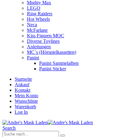
Mighty Max
LEGO
Ring Raiders
Hot Wheels
Neca
McFarlane
Kiss Figuren MOC
Diverse Toylines
Anleitungen
MC´s (Hörspielkassetten)
Panini
Panini Sammelalben
Panini Sticker
Startseite
Ankauf
Kontakt
Mein Konto
Wunschliste
Warenkorb
Log In
Search