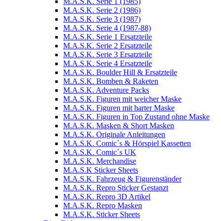
M.A.S.K. Serie 1 (1985)
M.A.S.K. Serie 2 (1986)
M.A.S.K. Serie 3 (1987)
M.A.S.K. Serie 4 (1987-88)
M.A.S.K. Serie 1 Ersatzteile
M.A.S.K. Serie 2 Ersatzteile
M.A.S.K. Serie 3 Ersatzteile
M.A.S.K. Serie 4 Ersatzteile
M.A.S.K. Boulder Hill & Ersatzteile
M.A.S.K. Bomben & Raketen
M.A.S.K. Adventure Packs
M.A.S.K. Figuren mit weicher Maske
M.A.S.K. Figuren mit harter Maske
M.A.S.K. Figuren in Top Zustand ohne Maske
M.A.S.K. Masken & Short Masken
M.A.S.K. Originale Anleitungen
M.A.S.K. Comic´s & Hörspiel Kassetten
M.A.S.K. Comic´s UK
M.A.S.K. Merchandise
M.A.S.K Sticker Sheets
M.A.S.K. Fahrzeug & Figurenständer
M.A.S.K. Repro Sticker Gestanzt
M.A.S.K. Repro 3D Artikel
M.A.S.K. Repro Masken
M.A.S.K. Sticker Sheets