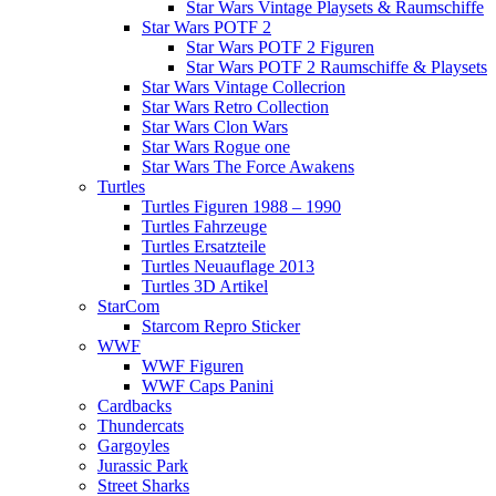
Star Wars Vintage Playsets & Raumschiffe
Star Wars POTF 2
Star Wars POTF 2 Figuren
Star Wars POTF 2 Raumschiffe & Playsets
Star Wars Vintage Collecrion
Star Wars Retro Collection
Star Wars Clon Wars
Star Wars Rogue one
Star Wars The Force Awakens
Turtles
Turtles Figuren 1988 – 1990
Turtles Fahrzeuge
Turtles Ersatzteile
Turtles Neuauflage 2013
Turtles 3D Artikel
StarCom
Starcom Repro Sticker
WWF
WWF Figuren
WWF Caps Panini
Cardbacks
Thundercats
Gargoyles
Jurassic Park
Street Sharks