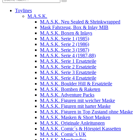
Toylines
M.A.S.K.
M.A.S.K. Neu Sealed & Shrinkwrapped
Mask Fahrzeug, Box & Inlay MIB
M.A.S.K. Boxen & Inlays
M.A.S.K. Serie 1 (1985)
M.A.S.K. Serie 2 (1986)
M.A.S.K. Serie 3 (1987)
M.A.S.K. Serie 4 (1987-88)
M.A.S.K. Serie 1 Ersatzteile
M.A.S.K. Serie 2 Ersatzteile
M.A.S.K. Serie 3 Ersatzteile
M.A.S.K. Serie 4 Ersatzteile
M.A.S.K. Boulder Hill & Ersatzteile
M.A.S.K. Bomben & Raketen
M.A.S.K. Adventure Packs
M.A.S.K. Figuren mit weicher Maske
M.A.S.K. Figuren mit harter Maske
M.A.S.K. Figuren in Top Zustand ohne Maske
M.A.S.K. Masken & Short Masken
M.A.S.K. Originale Anleitungen
M.A.S.K. Comic´s & Hörspiel Kassetten
M.A.S.K. Comic´s UK
M.A.S.K. Merchandise