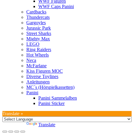
WWF Figuren
WWF Caps Panini
Cardbacks
Thundercats
Gargoyles
Jurassic Park
Street Sharks
Mighty Max
LEGO
Ring Raiders
Hot Wheels
Neca
McFarlane
Kiss Figuren MOC
Diverse Toylines
Anleitungen
MC´s (Hörspielkassetten)
Panini
Panini Sammelalben
Panini Sticker
Translate »
Powered by
Translate