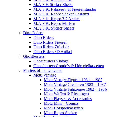
M.A.S.K Sticker Sheets
M.A.S.K. Fahrzeug & Figurenständer
M.A.S.K. Repro Sticker Gestanzt
M.A.S.K. Repro 3D Artikel
M.A.S.K. Repro Masken
M.A.S.K. Sticker Sheets
Dino Riders
Dino Riders
Dino Riders Figuren
Dino Riders Zubehör
Dino Riders 3D Artikel
Ghostbusters
Ghostbusters Vintage
Ghostbusters Comic´s & Hörspielkassetten
Masters of the Universe
Motu Vintage
Motu Vintage Figuren 1981 – 1987
Motu Vintage Creaturen 1983 – 1987
Motu Vintage Fahrzeuge 1982 – 1986
Motu Waffen & Rüstungen
Motu Playsets & Accessories
Motu Mini – Comics
Motu Hörspielkassetten
Motu Repro Sticker