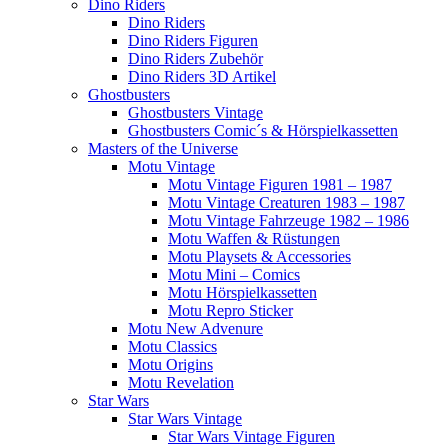
Dino Riders
Dino Riders
Dino Riders Figuren
Dino Riders Zubehör
Dino Riders 3D Artikel
Ghostbusters
Ghostbusters Vintage
Ghostbusters Comic´s & Hörspielkassetten
Masters of the Universe
Motu Vintage
Motu Vintage Figuren 1981 – 1987
Motu Vintage Creaturen 1983 – 1987
Motu Vintage Fahrzeuge 1982 – 1986
Motu Waffen & Rüstungen
Motu Playsets & Accessories
Motu Mini – Comics
Motu Hörspielkassetten
Motu Repro Sticker
Motu New Advenure
Motu Classics
Motu Origins
Motu Revelation
Star Wars
Star Wars Vintage
Star Wars Vintage Figuren