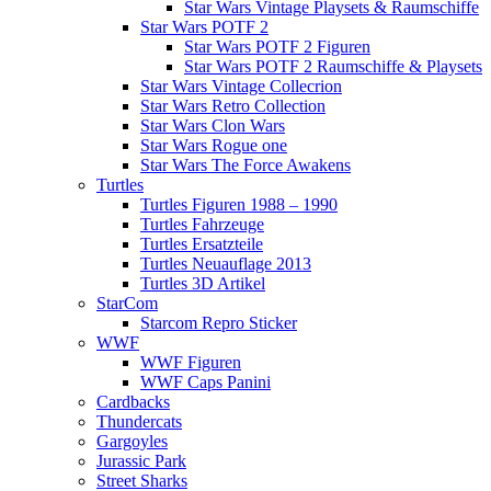
Star Wars Vintage Playsets & Raumschiffe
Star Wars POTF 2
Star Wars POTF 2 Figuren
Star Wars POTF 2 Raumschiffe & Playsets
Star Wars Vintage Collecrion
Star Wars Retro Collection
Star Wars Clon Wars
Star Wars Rogue one
Star Wars The Force Awakens
Turtles
Turtles Figuren 1988 – 1990
Turtles Fahrzeuge
Turtles Ersatzteile
Turtles Neuauflage 2013
Turtles 3D Artikel
StarCom
Starcom Repro Sticker
WWF
WWF Figuren
WWF Caps Panini
Cardbacks
Thundercats
Gargoyles
Jurassic Park
Street Sharks