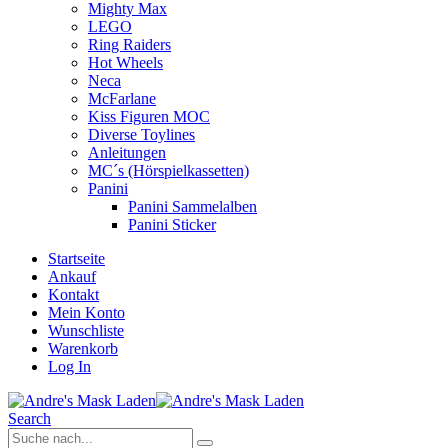
Mighty Max
LEGO
Ring Raiders
Hot Wheels
Neca
McFarlane
Kiss Figuren MOC
Diverse Toylines
Anleitungen
MC´s (Hörspielkassetten)
Panini
Panini Sammelalben
Panini Sticker
Startseite
Ankauf
Kontakt
Mein Konto
Wunschliste
Warenkorb
Log In
Search