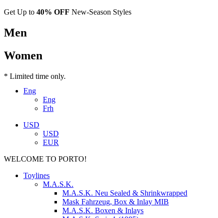
Get Up to
40% OFF
New-Season Styles
Men
Women
* Limited time only.
Eng
Eng
Frh
USD
USD
EUR
WELCOME TO PORTO!
Toylines
M.A.S.K.
M.A.S.K. Neu Sealed & Shrinkwrapped
Mask Fahrzeug, Box & Inlay MIB
M.A.S.K. Boxen & Inlays