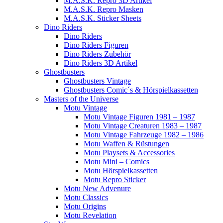
M.A.S.K. Repro 3D Artikel
M.A.S.K. Repro Masken
M.A.S.K. Sticker Sheets
Dino Riders
Dino Riders
Dino Riders Figuren
Dino Riders Zubehör
Dino Riders 3D Artikel
Ghostbusters
Ghostbusters Vintage
Ghostbusters Comic´s & Hörspielkassetten
Masters of the Universe
Motu Vintage
Motu Vintage Figuren 1981 – 1987
Motu Vintage Creaturen 1983 – 1987
Motu Vintage Fahrzeuge 1982 – 1986
Motu Waffen & Rüstungen
Motu Playsets & Accessories
Motu Mini – Comics
Motu Hörspielkassetten
Motu Repro Sticker
Motu New Advenure
Motu Classics
Motu Origins
Motu Revelation