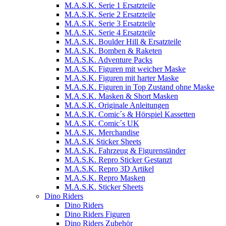
M.A.S.K. Serie 1 Ersatzteile
M.A.S.K. Serie 2 Ersatzteile
M.A.S.K. Serie 3 Ersatzteile
M.A.S.K. Serie 4 Ersatzteile
M.A.S.K. Boulder Hill & Ersatzteile
M.A.S.K. Bomben & Raketen
M.A.S.K. Adventure Packs
M.A.S.K. Figuren mit weicher Maske
M.A.S.K. Figuren mit harter Maske
M.A.S.K. Figuren in Top Zustand ohne Maske
M.A.S.K. Masken & Short Masken
M.A.S.K. Originale Anleitungen
M.A.S.K. Comic´s & Hörspiel Kassetten
M.A.S.K. Comic´s UK
M.A.S.K. Merchandise
M.A.S.K Sticker Sheets
M.A.S.K. Fahrzeug & Figurenständer
M.A.S.K. Repro Sticker Gestanzt
M.A.S.K. Repro 3D Artikel
M.A.S.K. Repro Masken
M.A.S.K. Sticker Sheets
Dino Riders
Dino Riders
Dino Riders Figuren
Dino Riders Zubehör