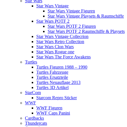
Star Wars
Star Wars Vintage
Star Wars Vintage Figuren
Star Wars Vintage Playsets & Raumschiffe
Star Wars POTF 2
Star Wars POTF 2 Figuren
Star Wars POTF 2 Raumschiffe & Playsets
Star Wars Vintage Collecrion
Star Wars Retro Collection
Star Wars Clon Wars
Star Wars Rogue one
Star Wars The Force Awakens
Turtles
Turtles Figuren 1988 – 1990
Turtles Fahrzeuge
Turtles Ersatzteile
Turtles Neuauflage 2013
Turtles 3D Artikel
StarCom
Starcom Repro Sticker
WWF
WWF Figuren
WWF Caps Panini
Cardbacks
Thundercats