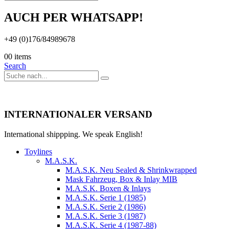
AUCH PER WHATSAPP!
+49 (0)176/84989678
0
0 items
Search
INTERNATIONALER VERSAND
International shippping. We speak English!
Toylines
M.A.S.K.
M.A.S.K. Neu Sealed & Shrinkwrapped
Mask Fahrzeug, Box & Inlay MIB
M.A.S.K. Boxen & Inlays
M.A.S.K. Serie 1 (1985)
M.A.S.K. Serie 2 (1986)
M.A.S.K. Serie 3 (1987)
M.A.S.K. Serie 4 (1987-88)