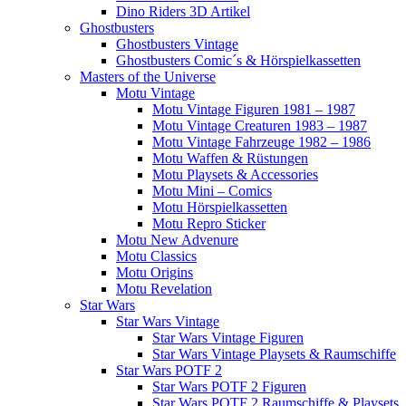
Dino Riders 3D Artikel
Ghostbusters
Ghostbusters Vintage
Ghostbusters Comic´s & Hörspielkassetten
Masters of the Universe
Motu Vintage
Motu Vintage Figuren 1981 – 1987
Motu Vintage Creaturen 1983 – 1987
Motu Vintage Fahrzeuge 1982 – 1986
Motu Waffen & Rüstungen
Motu Playsets & Accessories
Motu Mini – Comics
Motu Hörspielkassetten
Motu Repro Sticker
Motu New Advenure
Motu Classics
Motu Origins
Motu Revelation
Star Wars
Star Wars Vintage
Star Wars Vintage Figuren
Star Wars Vintage Playsets & Raumschiffe
Star Wars POTF 2
Star Wars POTF 2 Figuren
Star Wars POTF 2 Raumschiffe & Playsets