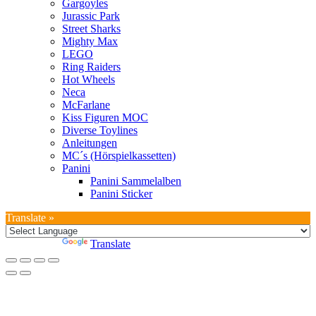
Gargoyles
Jurassic Park
Street Sharks
Mighty Max
LEGO
Ring Raiders
Hot Wheels
Neca
McFarlane
Kiss Figuren MOC
Diverse Toylines
Anleitungen
MC´s (Hörspielkassetten)
Panini
Panini Sammelalben
Panini Sticker
Translate »
Powered by
Translate