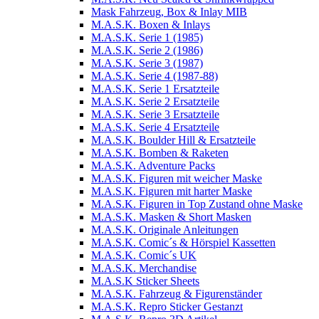
Mask Fahrzeug, Box & Inlay MIB
M.A.S.K. Boxen & Inlays
M.A.S.K. Serie 1 (1985)
M.A.S.K. Serie 2 (1986)
M.A.S.K. Serie 3 (1987)
M.A.S.K. Serie 4 (1987-88)
M.A.S.K. Serie 1 Ersatzteile
M.A.S.K. Serie 2 Ersatzteile
M.A.S.K. Serie 3 Ersatzteile
M.A.S.K. Serie 4 Ersatzteile
M.A.S.K. Boulder Hill & Ersatzteile
M.A.S.K. Bomben & Raketen
M.A.S.K. Adventure Packs
M.A.S.K. Figuren mit weicher Maske
M.A.S.K. Figuren mit harter Maske
M.A.S.K. Figuren in Top Zustand ohne Maske
M.A.S.K. Masken & Short Masken
M.A.S.K. Originale Anleitungen
M.A.S.K. Comic´s & Hörspiel Kassetten
M.A.S.K. Comic´s UK
M.A.S.K. Merchandise
M.A.S.K Sticker Sheets
M.A.S.K. Fahrzeug & Figurenständer
M.A.S.K. Repro Sticker Gestanzt