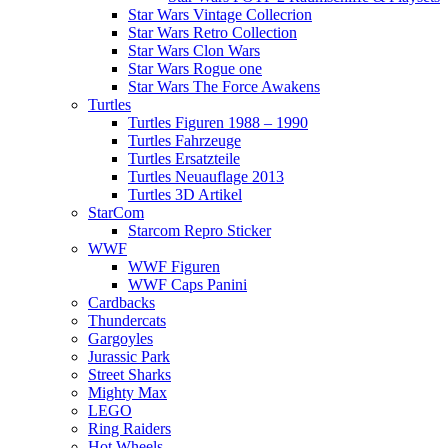
Star Wars Vintage Collecrion
Star Wars Retro Collection
Star Wars Clon Wars
Star Wars Rogue one
Star Wars The Force Awakens
Turtles
Turtles Figuren 1988 – 1990
Turtles Fahrzeuge
Turtles Ersatzteile
Turtles Neuauflage 2013
Turtles 3D Artikel
StarCom
Starcom Repro Sticker
WWF
WWF Figuren
WWF Caps Panini
Cardbacks
Thundercats
Gargoyles
Jurassic Park
Street Sharks
Mighty Max
LEGO
Ring Raiders
Hot Wheels