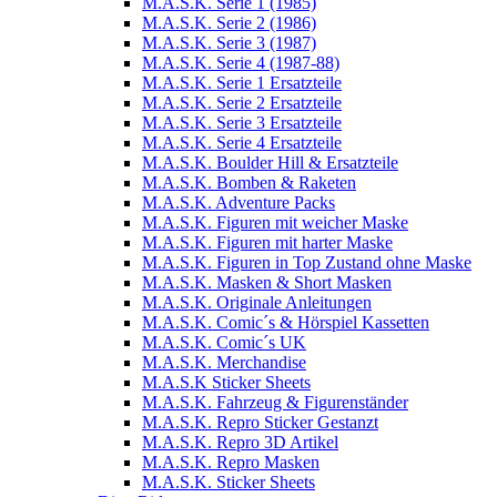
M.A.S.K. Serie 1 (1985)
M.A.S.K. Serie 2 (1986)
M.A.S.K. Serie 3 (1987)
M.A.S.K. Serie 4 (1987-88)
M.A.S.K. Serie 1 Ersatzteile
M.A.S.K. Serie 2 Ersatzteile
M.A.S.K. Serie 3 Ersatzteile
M.A.S.K. Serie 4 Ersatzteile
M.A.S.K. Boulder Hill & Ersatzteile
M.A.S.K. Bomben & Raketen
M.A.S.K. Adventure Packs
M.A.S.K. Figuren mit weicher Maske
M.A.S.K. Figuren mit harter Maske
M.A.S.K. Figuren in Top Zustand ohne Maske
M.A.S.K. Masken & Short Masken
M.A.S.K. Originale Anleitungen
M.A.S.K. Comic´s & Hörspiel Kassetten
M.A.S.K. Comic´s UK
M.A.S.K. Merchandise
M.A.S.K Sticker Sheets
M.A.S.K. Fahrzeug & Figurenständer
M.A.S.K. Repro Sticker Gestanzt
M.A.S.K. Repro 3D Artikel
M.A.S.K. Repro Masken
M.A.S.K. Sticker Sheets