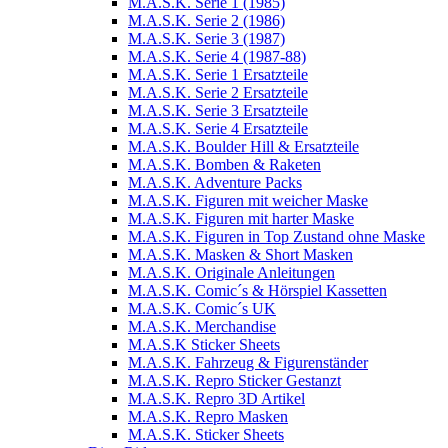
M.A.S.K. Serie 1 (1985)
M.A.S.K. Serie 2 (1986)
M.A.S.K. Serie 3 (1987)
M.A.S.K. Serie 4 (1987-88)
M.A.S.K. Serie 1 Ersatzteile
M.A.S.K. Serie 2 Ersatzteile
M.A.S.K. Serie 3 Ersatzteile
M.A.S.K. Serie 4 Ersatzteile
M.A.S.K. Boulder Hill & Ersatzteile
M.A.S.K. Bomben & Raketen
M.A.S.K. Adventure Packs
M.A.S.K. Figuren mit weicher Maske
M.A.S.K. Figuren mit harter Maske
M.A.S.K. Figuren in Top Zustand ohne Maske
M.A.S.K. Masken & Short Masken
M.A.S.K. Originale Anleitungen
M.A.S.K. Comic´s & Hörspiel Kassetten
M.A.S.K. Comic´s UK
M.A.S.K. Merchandise
M.A.S.K Sticker Sheets
M.A.S.K. Fahrzeug & Figurenständer
M.A.S.K. Repro Sticker Gestanzt
M.A.S.K. Repro 3D Artikel
M.A.S.K. Repro Masken
M.A.S.K. Sticker Sheets