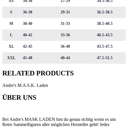
XS
34-36
27-29
34.5-36.5
S
36-38
29-31
36.5-38.5
M
38-40
31-33
38.5-40.5
L
40-42
33-36
40.5-43.5
XL
42-45
36-40
43.5-47.5
XXL
45-48
40-44
47.5-51.5
RELATED PRODUCTS
Andre's M.A.S.K. Laden
ÜBER UNS
Bei Andre's MASK LADEN bist du genau richtig wenn es um
Retro Sammelfiguren aller möglichen Hersteller geht! Jedes