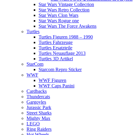
Star Wars Vintage Collecrion
Star Wars Retro Collection
Star Wars Clon Wars
Star Wars Rogue one
Star Wars The Force Awakens
Turtles
Turtles Figuren 1988 – 1990
Turtles Fahrzeuge
Turtles Ersatzteile
Turtles Neuauflage 2013
Turtles 3D Artikel
StarCom
Starcom Repro Sticker
WWF
WWF Figuren
WWF Caps Panini
Cardbacks
Thundercats
Gargoyles
Jurassic Park
Street Sharks
Mighty Max
LEGO
Ring Raiders
Hot Wheels