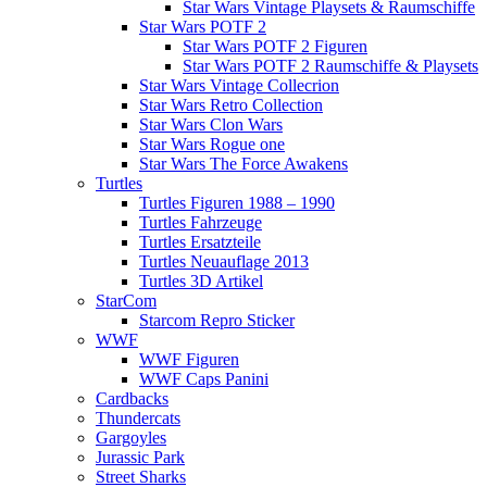
Star Wars Vintage Playsets & Raumschiffe
Star Wars POTF 2
Star Wars POTF 2 Figuren
Star Wars POTF 2 Raumschiffe & Playsets
Star Wars Vintage Collecrion
Star Wars Retro Collection
Star Wars Clon Wars
Star Wars Rogue one
Star Wars The Force Awakens
Turtles
Turtles Figuren 1988 – 1990
Turtles Fahrzeuge
Turtles Ersatzteile
Turtles Neuauflage 2013
Turtles 3D Artikel
StarCom
Starcom Repro Sticker
WWF
WWF Figuren
WWF Caps Panini
Cardbacks
Thundercats
Gargoyles
Jurassic Park
Street Sharks