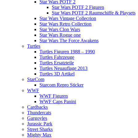
Star Wars POTF 2
Star Wars POTF 2 Figuren
Star Wars POTF 2 Raumschiffe & Playsets
Star Wars Vintage Collecrion
Star Wars Retro Collection
Star Wars Clon Wars
Star Wars Rogue one
Star Wars The Force Awakens
Turtles
Turtles Figuren 1988 – 1990
Turtles Fahrzeuge
Turtles Ersatzteile
Turtles Neuauflage 2013
Turtles 3D Artikel
StarCom
Starcom Repro Sticker
WWF
WWF Figuren
WWF Caps Panini
Cardbacks
Thundercats
Gargoyles
Jurassic Park
Street Sharks
Mighty Max