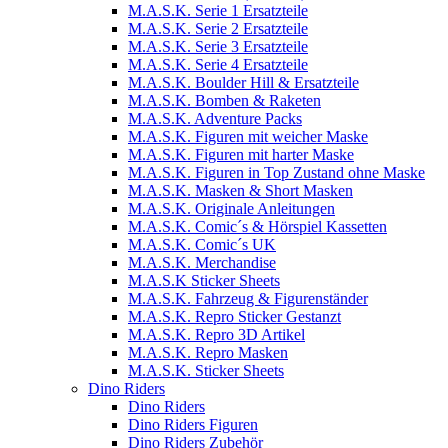
M.A.S.K. Serie 1 Ersatzteile
M.A.S.K. Serie 2 Ersatzteile
M.A.S.K. Serie 3 Ersatzteile
M.A.S.K. Serie 4 Ersatzteile
M.A.S.K. Boulder Hill & Ersatzteile
M.A.S.K. Bomben & Raketen
M.A.S.K. Adventure Packs
M.A.S.K. Figuren mit weicher Maske
M.A.S.K. Figuren mit harter Maske
M.A.S.K. Figuren in Top Zustand ohne Maske
M.A.S.K. Masken & Short Masken
M.A.S.K. Originale Anleitungen
M.A.S.K. Comic´s & Hörspiel Kassetten
M.A.S.K. Comic´s UK
M.A.S.K. Merchandise
M.A.S.K Sticker Sheets
M.A.S.K. Fahrzeug & Figurenständer
M.A.S.K. Repro Sticker Gestanzt
M.A.S.K. Repro 3D Artikel
M.A.S.K. Repro Masken
M.A.S.K. Sticker Sheets
Dino Riders
Dino Riders
Dino Riders Figuren
Dino Riders Zubehör