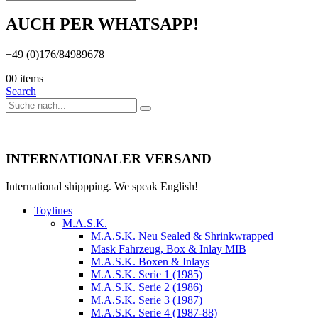
AUCH PER WHATSAPP!
+49 (0)176/84989678
0
0 items
Search
INTERNATIONALER VERSAND
International shippping. We speak English!
Toylines
M.A.S.K.
M.A.S.K. Neu Sealed & Shrinkwrapped
Mask Fahrzeug, Box & Inlay MIB
M.A.S.K. Boxen & Inlays
M.A.S.K. Serie 1 (1985)
M.A.S.K. Serie 2 (1986)
M.A.S.K. Serie 3 (1987)
M.A.S.K. Serie 4 (1987-88)