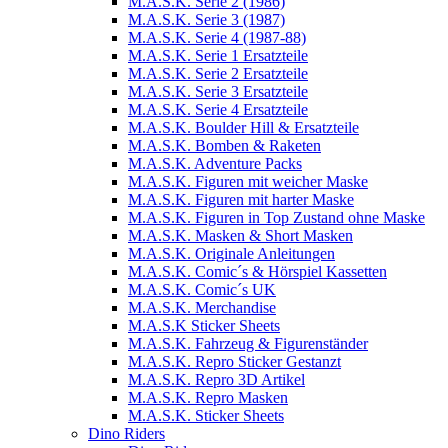
M.A.S.K. Serie 2 (1986)
M.A.S.K. Serie 3 (1987)
M.A.S.K. Serie 4 (1987-88)
M.A.S.K. Serie 1 Ersatzteile
M.A.S.K. Serie 2 Ersatzteile
M.A.S.K. Serie 3 Ersatzteile
M.A.S.K. Serie 4 Ersatzteile
M.A.S.K. Boulder Hill & Ersatzteile
M.A.S.K. Bomben & Raketen
M.A.S.K. Adventure Packs
M.A.S.K. Figuren mit weicher Maske
M.A.S.K. Figuren mit harter Maske
M.A.S.K. Figuren in Top Zustand ohne Maske
M.A.S.K. Masken & Short Masken
M.A.S.K. Originale Anleitungen
M.A.S.K. Comic´s & Hörspiel Kassetten
M.A.S.K. Comic´s UK
M.A.S.K. Merchandise
M.A.S.K Sticker Sheets
M.A.S.K. Fahrzeug & Figurenständer
M.A.S.K. Repro Sticker Gestanzt
M.A.S.K. Repro 3D Artikel
M.A.S.K. Repro Masken
M.A.S.K. Sticker Sheets
Dino Riders