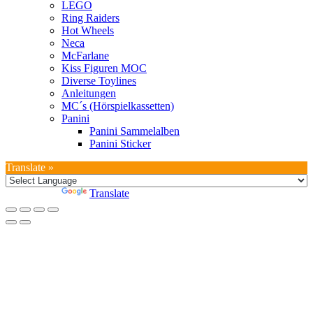
LEGO
Ring Raiders
Hot Wheels
Neca
McFarlane
Kiss Figuren MOC
Diverse Toylines
Anleitungen
MC´s (Hörspielkassetten)
Panini
Panini Sammelalben
Panini Sticker
Translate »
Powered by
Translate