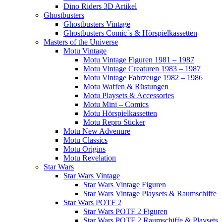
Dino Riders 3D Artikel
Ghostbusters
Ghostbusters Vintage
Ghostbusters Comic´s & Hörspielkassetten
Masters of the Universe
Motu Vintage
Motu Vintage Figuren 1981 – 1987
Motu Vintage Creaturen 1983 – 1987
Motu Vintage Fahrzeuge 1982 – 1986
Motu Waffen & Rüstungen
Motu Playsets & Accessories
Motu Mini – Comics
Motu Hörspielkassetten
Motu Repro Sticker
Motu New Advenure
Motu Classics
Motu Origins
Motu Revelation
Star Wars
Star Wars Vintage
Star Wars Vintage Figuren
Star Wars Vintage Playsets & Raumschiffe
Star Wars POTF 2
Star Wars POTF 2 Figuren
Star Wars POTF 2 Raumschiffe & Playsets