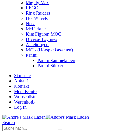
Mighty Max
LEGO
Ring Raiders
Hot Wheels
Neca
McFarlane
Kiss Figuren MOC
Diverse Toylines
Anleitungen
MC´s (Hörspielkassetten)
Panini
Panini Sammelalben
Panini Sticker
Startseite
Ankauf
Kontakt
Mein Konto
Wunschliste
Warenkorb
Log In
Search