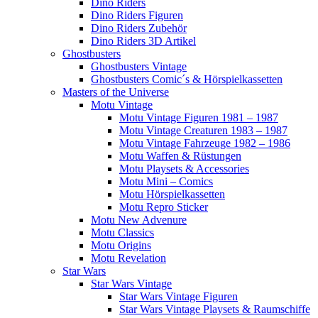
Dino Riders
Dino Riders Figuren
Dino Riders Zubehör
Dino Riders 3D Artikel
Ghostbusters
Ghostbusters Vintage
Ghostbusters Comic´s & Hörspielkassetten
Masters of the Universe
Motu Vintage
Motu Vintage Figuren 1981 – 1987
Motu Vintage Creaturen 1983 – 1987
Motu Vintage Fahrzeuge 1982 – 1986
Motu Waffen & Rüstungen
Motu Playsets & Accessories
Motu Mini – Comics
Motu Hörspielkassetten
Motu Repro Sticker
Motu New Advenure
Motu Classics
Motu Origins
Motu Revelation
Star Wars
Star Wars Vintage
Star Wars Vintage Figuren
Star Wars Vintage Playsets & Raumschiffe