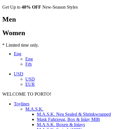
Get Up to
40% OFF
New-Season Styles
Men
Women
* Limited time only.
Eng
Eng
Frh
USD
USD
EUR
WELCOME TO PORTO!
Toylines
M.A.S.K.
M.A.S.K. Neu Sealed & Shrinkwrapped
Mask Fahrzeug, Box & Inlay MIB
M.A.S.K. Boxen & Inlays