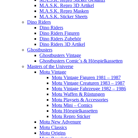
M.A.S.K. Repro 3D Artikel
M.A.S.K. Repro Masken
M.A.S.K. Sticker Sheets
Dino Riders
Dino Riders
Dino Riders Figuren
Dino Riders Zubehör
Dino Riders 3D Artikel
Ghostbusters
Ghostbusters Vintage
Ghostbusters Comic´s & Hörspielkassetten
Masters of the Universe
Motu Vintage
Motu Vintage Figuren 1981 – 1987
Motu Vintage Creaturen 1983 – 1987
Motu Vintage Fahrzeuge 1982 – 1986
Motu Waffen & Rüstungen
Motu Playsets & Accessories
Motu Mini – Comics
Motu Hörspielkassetten
Motu Repro Sticker
Motu New Advenure
Motu Classics
Motu Origins