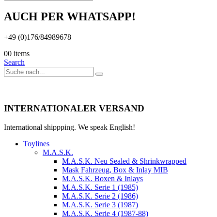
AUCH PER WHATSAPP!
+49 (0)176/84989678
0
0 items
Search
INTERNATIONALER VERSAND
International shippping. We speak English!
Toylines
M.A.S.K.
M.A.S.K. Neu Sealed & Shrinkwrapped
Mask Fahrzeug, Box & Inlay MIB
M.A.S.K. Boxen & Inlays
M.A.S.K. Serie 1 (1985)
M.A.S.K. Serie 2 (1986)
M.A.S.K. Serie 3 (1987)
M.A.S.K. Serie 4 (1987-88)