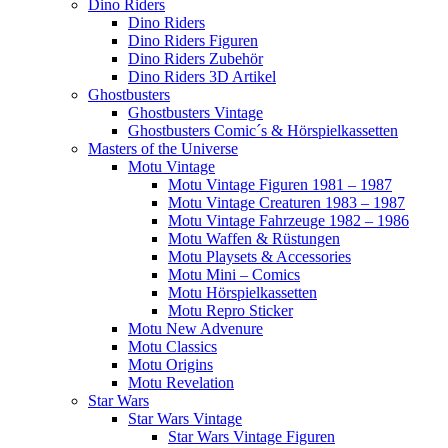
Dino Riders
Dino Riders
Dino Riders Figuren
Dino Riders Zubehör
Dino Riders 3D Artikel
Ghostbusters
Ghostbusters Vintage
Ghostbusters Comic´s & Hörspielkassetten
Masters of the Universe
Motu Vintage
Motu Vintage Figuren 1981 – 1987
Motu Vintage Creaturen 1983 – 1987
Motu Vintage Fahrzeuge 1982 – 1986
Motu Waffen & Rüstungen
Motu Playsets & Accessories
Motu Mini – Comics
Motu Hörspielkassetten
Motu Repro Sticker
Motu New Advenure
Motu Classics
Motu Origins
Motu Revelation
Star Wars
Star Wars Vintage
Star Wars Vintage Figuren