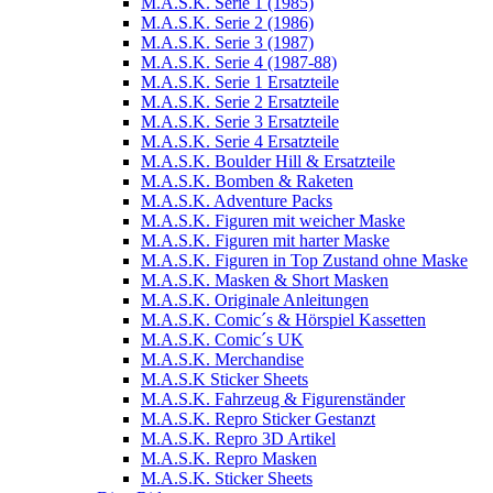
M.A.S.K. Serie 1 (1985)
M.A.S.K. Serie 2 (1986)
M.A.S.K. Serie 3 (1987)
M.A.S.K. Serie 4 (1987-88)
M.A.S.K. Serie 1 Ersatzteile
M.A.S.K. Serie 2 Ersatzteile
M.A.S.K. Serie 3 Ersatzteile
M.A.S.K. Serie 4 Ersatzteile
M.A.S.K. Boulder Hill & Ersatzteile
M.A.S.K. Bomben & Raketen
M.A.S.K. Adventure Packs
M.A.S.K. Figuren mit weicher Maske
M.A.S.K. Figuren mit harter Maske
M.A.S.K. Figuren in Top Zustand ohne Maske
M.A.S.K. Masken & Short Masken
M.A.S.K. Originale Anleitungen
M.A.S.K. Comic´s & Hörspiel Kassetten
M.A.S.K. Comic´s UK
M.A.S.K. Merchandise
M.A.S.K Sticker Sheets
M.A.S.K. Fahrzeug & Figurenständer
M.A.S.K. Repro Sticker Gestanzt
M.A.S.K. Repro 3D Artikel
M.A.S.K. Repro Masken
M.A.S.K. Sticker Sheets