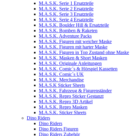
M.A.S.K. Serie 1 Ersatzteile
M.A.S.K. Serie 2 Ersatzteile
M.A.S.K. Serie 3 Ersatzteile
M.A.S.K. Serie 4 Ersatzteile
M.A.S.K. Boulder Hill & Ersatzteile
M.A.S.K. Bomben & Raketen
M.A.S.K. Adventure Packs
M.A.S.K. Figuren mit weicher Maske
M.A.S.K. Figuren mit harter Maske
M.A.S.K. Figuren in Top Zustand ohne Maske
M.A.S.K. Masken & Short Masken
M.A.S.K. Originale Anleitungen
M.A.S.K. Comic´s & Hörspiel Kassetten
M.A.S.K. Comic´s UK
M.A.S.K. Merchandise
M.A.S.K Sticker Sheets
M.A.S.K. Fahrzeug & Figurenständer
M.A.S.K. Repro Sticker Gestanzt
M.A.S.K. Repro 3D Artikel
M.A.S.K. Repro Masken
M.A.S.K. Sticker Sheets
Dino Riders
Dino Riders
Dino Riders Figuren
Dino Riders Zubehör