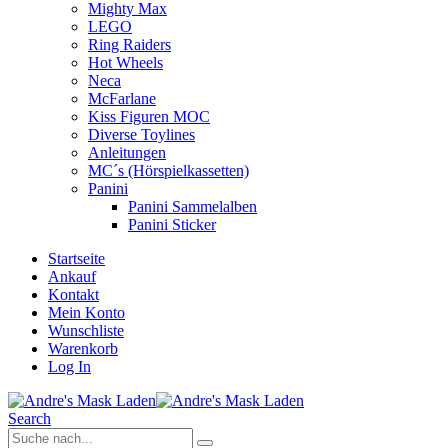
Mighty Max
LEGO
Ring Raiders
Hot Wheels
Neca
McFarlane
Kiss Figuren MOC
Diverse Toylines
Anleitungen
MC´s (Hörspielkassetten)
Panini
Panini Sammelalben
Panini Sticker
Startseite
Ankauf
Kontakt
Mein Konto
Wunschliste
Warenkorb
Log In
Search