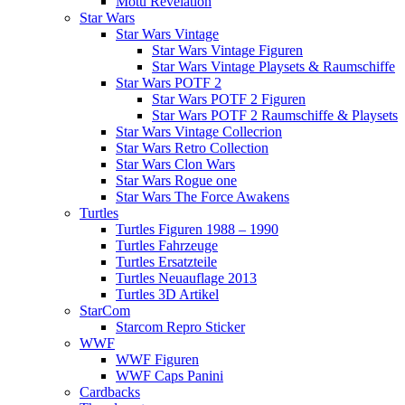
Motu Revelation
Star Wars
Star Wars Vintage
Star Wars Vintage Figuren
Star Wars Vintage Playsets & Raumschiffe
Star Wars POTF 2
Star Wars POTF 2 Figuren
Star Wars POTF 2 Raumschiffe & Playsets
Star Wars Vintage Collecrion
Star Wars Retro Collection
Star Wars Clon Wars
Star Wars Rogue one
Star Wars The Force Awakens
Turtles
Turtles Figuren 1988 – 1990
Turtles Fahrzeuge
Turtles Ersatzteile
Turtles Neuauflage 2013
Turtles 3D Artikel
StarCom
Starcom Repro Sticker
WWF
WWF Figuren
WWF Caps Panini
Cardbacks