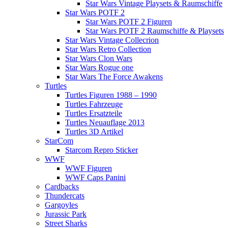
Star Wars Vintage Playsets & Raumschiffe
Star Wars POTF 2
Star Wars POTF 2 Figuren
Star Wars POTF 2 Raumschiffe & Playsets
Star Wars Vintage Collecrion
Star Wars Retro Collection
Star Wars Clon Wars
Star Wars Rogue one
Star Wars The Force Awakens
Turtles
Turtles Figuren 1988 – 1990
Turtles Fahrzeuge
Turtles Ersatzteile
Turtles Neuauflage 2013
Turtles 3D Artikel
StarCom
Starcom Repro Sticker
WWF
WWF Figuren
WWF Caps Panini
Cardbacks
Thundercats
Gargoyles
Jurassic Park
Street Sharks