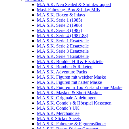
M.A.S.K. Neu Sealed & Shrinkwrapped
Mask Fahrzeug, Box & Inlay MIB
M.A.S.K. Boxen & Inlays
M.A.S.K. Serie 1 (1985)
M.A.S.K. Serie 2 (1986)
M.A.S.K. Serie 3 (1987)
M.A.S.K. Serie 4 (1987-88)
M.A.S.K. Serie 1 Ersatzteile
M.A.S.K. Serie 2 Ersatzteile
M.A.S.K. Serie 3 Ersatzteile
M.A.S.K. Serie 4 Ersatzteile
M.A.S.K. Boulder Hill & Ersatzteile
M.A.S.K. Bomben & Raketen
M.A.S.K. Adventure Packs
M.A.S.K. Figuren mit weicher Maske
M.A.S.K. Figuren mit harter Maske
M.A.S.K. Figuren in Top Zustand ohne Maske
M.A.S.K. Masken & Short Masken
M.A.S.K. Originale Anleitungen
M.A.S.K. Comic´s & Hörspiel Kassetten
M.A.S.K. Comic´s UK
M.A.S.K. Merchandise
M.A.S.K Sticker Sheets
M.A.S.K. Fahrzeug & Figurenständer
M.A.S.K. Repro Sticker Gestanzt