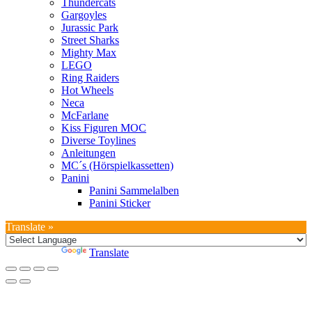
Thundercats
Gargoyles
Jurassic Park
Street Sharks
Mighty Max
LEGO
Ring Raiders
Hot Wheels
Neca
McFarlane
Kiss Figuren MOC
Diverse Toylines
Anleitungen
MC´s (Hörspielkassetten)
Panini
Panini Sammelalben
Panini Sticker
Translate »
Powered by
Translate