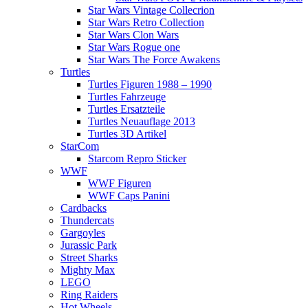
Star Wars Vintage Collecrion
Star Wars Retro Collection
Star Wars Clon Wars
Star Wars Rogue one
Star Wars The Force Awakens
Turtles
Turtles Figuren 1988 – 1990
Turtles Fahrzeuge
Turtles Ersatzteile
Turtles Neuauflage 2013
Turtles 3D Artikel
StarCom
Starcom Repro Sticker
WWF
WWF Figuren
WWF Caps Panini
Cardbacks
Thundercats
Gargoyles
Jurassic Park
Street Sharks
Mighty Max
LEGO
Ring Raiders
Hot Wheels