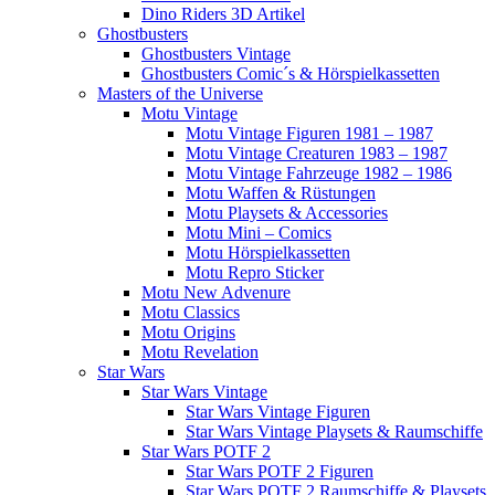
Dino Riders 3D Artikel
Ghostbusters
Ghostbusters Vintage
Ghostbusters Comic´s & Hörspielkassetten
Masters of the Universe
Motu Vintage
Motu Vintage Figuren 1981 – 1987
Motu Vintage Creaturen 1983 – 1987
Motu Vintage Fahrzeuge 1982 – 1986
Motu Waffen & Rüstungen
Motu Playsets & Accessories
Motu Mini – Comics
Motu Hörspielkassetten
Motu Repro Sticker
Motu New Advenure
Motu Classics
Motu Origins
Motu Revelation
Star Wars
Star Wars Vintage
Star Wars Vintage Figuren
Star Wars Vintage Playsets & Raumschiffe
Star Wars POTF 2
Star Wars POTF 2 Figuren
Star Wars POTF 2 Raumschiffe & Playsets