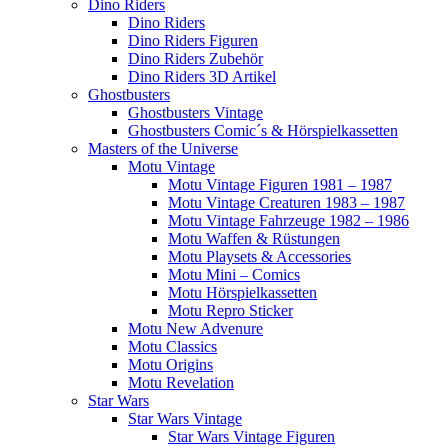
Dino Riders
Dino Riders
Dino Riders Figuren
Dino Riders Zubehör
Dino Riders 3D Artikel
Ghostbusters
Ghostbusters Vintage
Ghostbusters Comic´s & Hörspielkassetten
Masters of the Universe
Motu Vintage
Motu Vintage Figuren 1981 – 1987
Motu Vintage Creaturen 1983 – 1987
Motu Vintage Fahrzeuge 1982 – 1986
Motu Waffen & Rüstungen
Motu Playsets & Accessories
Motu Mini – Comics
Motu Hörspielkassetten
Motu Repro Sticker
Motu New Advenure
Motu Classics
Motu Origins
Motu Revelation
Star Wars
Star Wars Vintage
Star Wars Vintage Figuren