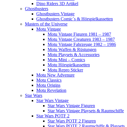
Dino Riders 3D Artikel
Ghostbusters
Ghostbusters Vintage
Ghostbusters Comic´s & Hörspielkassetten
Masters of the Universe
Motu Vintage
Motu Vintage Figuren 1981 – 1987
Motu Vintage Creaturen 1983 – 1987
Motu Vintage Fahrzeuge 1982 – 1986
Motu Waffen & Rüstungen
Motu Playsets & Accessories
Motu Mini – Comics
Motu Hörspielkassetten
Motu Repro Sticker
Motu New Advenure
Motu Classics
Motu Origins
Motu Revelation
Star Wars
Star Wars Vintage
Star Wars Vintage Figuren
Star Wars Vintage Playsets & Raumschiffe
Star Wars POTF 2
Star Wars POTF 2 Figuren
Star Wars POTF 2 Raumschiffe & Playsets