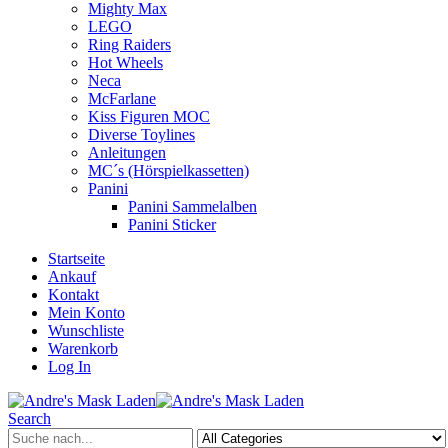
Mighty Max
LEGO
Ring Raiders
Hot Wheels
Neca
McFarlane
Kiss Figuren MOC
Diverse Toylines
Anleitungen
MC´s (Hörspielkassetten)
Panini
Panini Sammelalben
Panini Sticker
Startseite
Ankauf
Kontakt
Mein Konto
Wunschliste
Warenkorb
Log In
Search