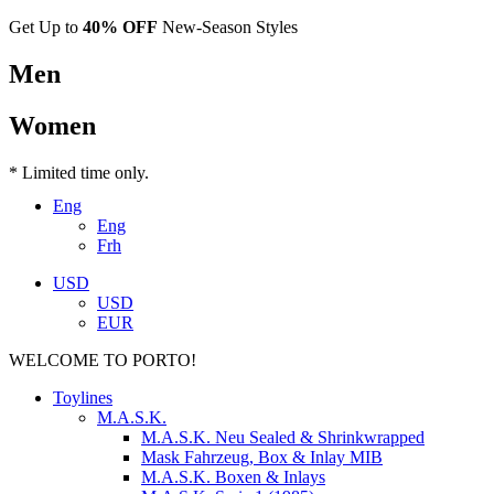
Get Up to
40% OFF
New-Season Styles
Men
Women
* Limited time only.
Eng
Eng
Frh
USD
USD
EUR
WELCOME TO PORTO!
Toylines
M.A.S.K.
M.A.S.K. Neu Sealed & Shrinkwrapped
Mask Fahrzeug, Box & Inlay MIB
M.A.S.K. Boxen & Inlays