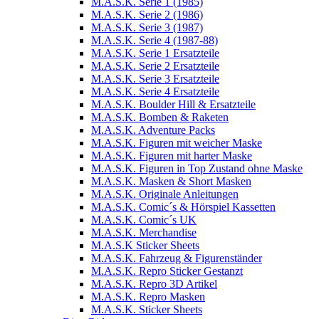
M.A.S.K. Serie 1 (1985)
M.A.S.K. Serie 2 (1986)
M.A.S.K. Serie 3 (1987)
M.A.S.K. Serie 4 (1987-88)
M.A.S.K. Serie 1 Ersatzteile
M.A.S.K. Serie 2 Ersatzteile
M.A.S.K. Serie 3 Ersatzteile
M.A.S.K. Serie 4 Ersatzteile
M.A.S.K. Boulder Hill & Ersatzteile
M.A.S.K. Bomben & Raketen
M.A.S.K. Adventure Packs
M.A.S.K. Figuren mit weicher Maske
M.A.S.K. Figuren mit harter Maske
M.A.S.K. Figuren in Top Zustand ohne Maske
M.A.S.K. Masken & Short Masken
M.A.S.K. Originale Anleitungen
M.A.S.K. Comic´s & Hörspiel Kassetten
M.A.S.K. Comic´s UK
M.A.S.K. Merchandise
M.A.S.K Sticker Sheets
M.A.S.K. Fahrzeug & Figurenständer
M.A.S.K. Repro Sticker Gestanzt
M.A.S.K. Repro 3D Artikel
M.A.S.K. Repro Masken
M.A.S.K. Sticker Sheets