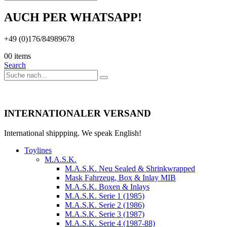
AUCH PER WHATSAPP!
+49 (0)176/84989678
0
0 items
Search
INTERNATIONALER VERSAND
International shippping. We speak English!
Toylines
M.A.S.K.
M.A.S.K. Neu Sealed & Shrinkwrapped
Mask Fahrzeug, Box & Inlay MIB
M.A.S.K. Boxen & Inlays
M.A.S.K. Serie 1 (1985)
M.A.S.K. Serie 2 (1986)
M.A.S.K. Serie 3 (1987)
M.A.S.K. Serie 4 (1987-88)