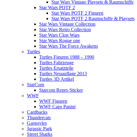
Star Wars Vintage Playsets & Raumschiffe
Star Wars POTF 2
Star Wars POTF 2 Figuren
Star Wars POTF 2 Raumschiffe & Playsets
Star Wars Vintage Collecrion
Star Wars Retro Collection
Star Wars Clon Wars
Star Wars Rogue one
Star Wars The Force Awakens
Turtles
Turtles Figuren 1988 – 1990
Turtles Fahrzeuge
Turtles Ersatzteile
Turtles Neuauflage 2013
Turtles 3D Artikel
StarCom
Starcom Repro Sticker
WWF
WWF Figuren
WWF Caps Panini
Cardbacks
Thundercats
Gargoyles
Jurassic Park
Street Sharks