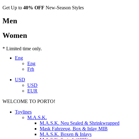
Get Up to
40% OFF
New-Season Styles
Men
Women
* Limited time only.
Eng
Eng
Frh
USD
USD
EUR
WELCOME TO PORTO!
Toylines
M.A.S.K.
M.A.S.K. Neu Sealed & Shrinkwrapped
Mask Fahrzeug, Box & Inlay MIB
M.A.S.K. Boxen & Inlays