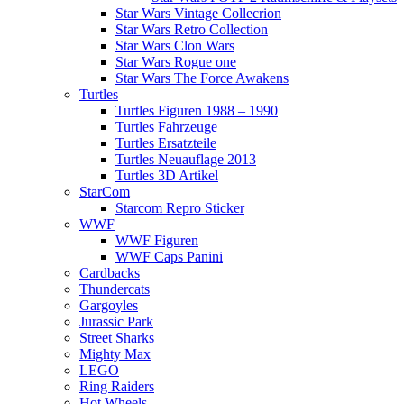
Star Wars Vintage Collecrion
Star Wars Retro Collection
Star Wars Clon Wars
Star Wars Rogue one
Star Wars The Force Awakens
Turtles
Turtles Figuren 1988 – 1990
Turtles Fahrzeuge
Turtles Ersatzteile
Turtles Neuauflage 2013
Turtles 3D Artikel
StarCom
Starcom Repro Sticker
WWF
WWF Figuren
WWF Caps Panini
Cardbacks
Thundercats
Gargoyles
Jurassic Park
Street Sharks
Mighty Max
LEGO
Ring Raiders
Hot Wheels