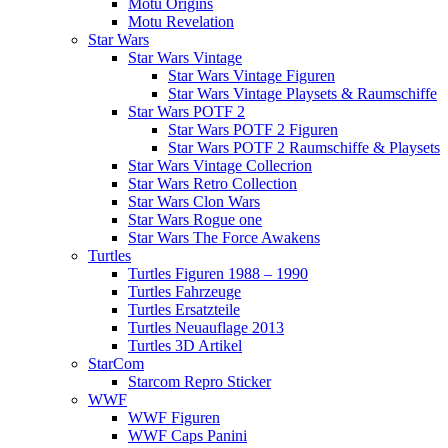
Motu Origins
Motu Revelation
Star Wars
Star Wars Vintage
Star Wars Vintage Figuren
Star Wars Vintage Playsets & Raumschiffe
Star Wars POTF 2
Star Wars POTF 2 Figuren
Star Wars POTF 2 Raumschiffe & Playsets
Star Wars Vintage Collecrion
Star Wars Retro Collection
Star Wars Clon Wars
Star Wars Rogue one
Star Wars The Force Awakens
Turtles
Turtles Figuren 1988 – 1990
Turtles Fahrzeuge
Turtles Ersatzteile
Turtles Neuauflage 2013
Turtles 3D Artikel
StarCom
Starcom Repro Sticker
WWF
WWF Figuren
WWF Caps Panini