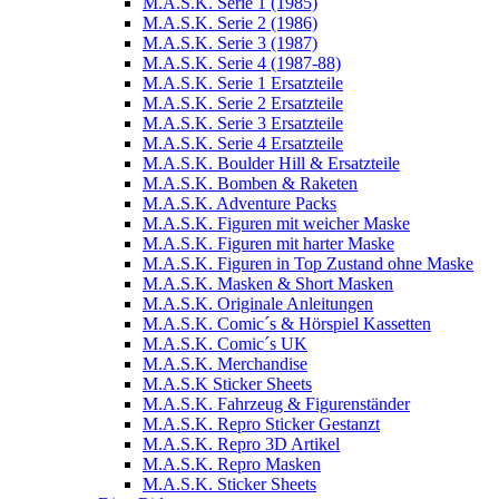
M.A.S.K. Serie 1 (1985)
M.A.S.K. Serie 2 (1986)
M.A.S.K. Serie 3 (1987)
M.A.S.K. Serie 4 (1987-88)
M.A.S.K. Serie 1 Ersatzteile
M.A.S.K. Serie 2 Ersatzteile
M.A.S.K. Serie 3 Ersatzteile
M.A.S.K. Serie 4 Ersatzteile
M.A.S.K. Boulder Hill & Ersatzteile
M.A.S.K. Bomben & Raketen
M.A.S.K. Adventure Packs
M.A.S.K. Figuren mit weicher Maske
M.A.S.K. Figuren mit harter Maske
M.A.S.K. Figuren in Top Zustand ohne Maske
M.A.S.K. Masken & Short Masken
M.A.S.K. Originale Anleitungen
M.A.S.K. Comic´s & Hörspiel Kassetten
M.A.S.K. Comic´s UK
M.A.S.K. Merchandise
M.A.S.K Sticker Sheets
M.A.S.K. Fahrzeug & Figurenständer
M.A.S.K. Repro Sticker Gestanzt
M.A.S.K. Repro 3D Artikel
M.A.S.K. Repro Masken
M.A.S.K. Sticker Sheets