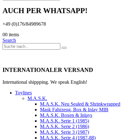
AUCH PER WHATSAPP!
+49 (0)176/84989678
0
0 items
Search
INTERNATIONALER VERSAND
International shippping. We speak English!
Toylines
M.A.S.K.
M.A.S.K. Neu Sealed & Shrinkwrapped
Mask Fahrzeug, Box & Inlay MIB
M.A.S.K. Boxen & Inlays
M.A.S.K. Serie 1 (1985)
M.A.S.K. Serie 2 (1986)
M.A.S.K. Serie 3 (1987)
M.A.S.K. Serie 4 (1987-88)