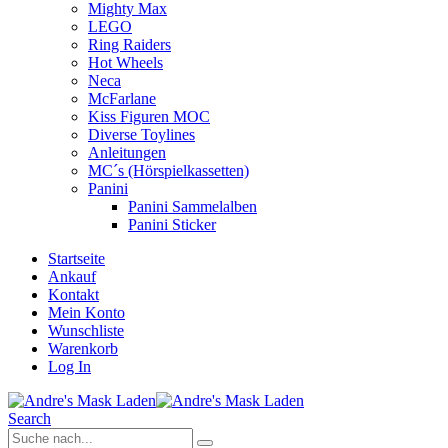
Mighty Max
LEGO
Ring Raiders
Hot Wheels
Neca
McFarlane
Kiss Figuren MOC
Diverse Toylines
Anleitungen
MC´s (Hörspielkassetten)
Panini
Panini Sammelalben
Panini Sticker
Startseite
Ankauf
Kontakt
Mein Konto
Wunschliste
Warenkorb
Log In
Search