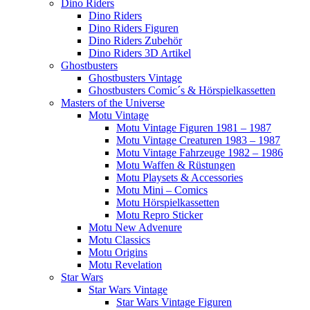
Dino Riders
Dino Riders
Dino Riders Figuren
Dino Riders Zubehör
Dino Riders 3D Artikel
Ghostbusters
Ghostbusters Vintage
Ghostbusters Comic´s & Hörspielkassetten
Masters of the Universe
Motu Vintage
Motu Vintage Figuren 1981 – 1987
Motu Vintage Creaturen 1983 – 1987
Motu Vintage Fahrzeuge 1982 – 1986
Motu Waffen & Rüstungen
Motu Playsets & Accessories
Motu Mini – Comics
Motu Hörspielkassetten
Motu Repro Sticker
Motu New Advenure
Motu Classics
Motu Origins
Motu Revelation
Star Wars
Star Wars Vintage
Star Wars Vintage Figuren