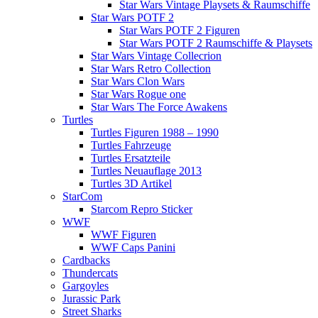
Star Wars Vintage Playsets & Raumschiffe
Star Wars POTF 2
Star Wars POTF 2 Figuren
Star Wars POTF 2 Raumschiffe & Playsets
Star Wars Vintage Collecrion
Star Wars Retro Collection
Star Wars Clon Wars
Star Wars Rogue one
Star Wars The Force Awakens
Turtles
Turtles Figuren 1988 – 1990
Turtles Fahrzeuge
Turtles Ersatzteile
Turtles Neuauflage 2013
Turtles 3D Artikel
StarCom
Starcom Repro Sticker
WWF
WWF Figuren
WWF Caps Panini
Cardbacks
Thundercats
Gargoyles
Jurassic Park
Street Sharks