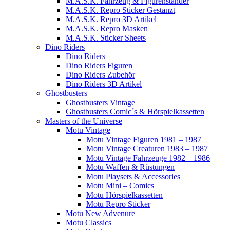
M.A.S.K. Fahrzeug & Figurenständer
M.A.S.K. Repro Sticker Gestanzt
M.A.S.K. Repro 3D Artikel
M.A.S.K. Repro Masken
M.A.S.K. Sticker Sheets
Dino Riders
Dino Riders
Dino Riders Figuren
Dino Riders Zubehör
Dino Riders 3D Artikel
Ghostbusters
Ghostbusters Vintage
Ghostbusters Comic´s & Hörspielkassetten
Masters of the Universe
Motu Vintage
Motu Vintage Figuren 1981 – 1987
Motu Vintage Creaturen 1983 – 1987
Motu Vintage Fahrzeuge 1982 – 1986
Motu Waffen & Rüstungen
Motu Playsets & Accessories
Motu Mini – Comics
Motu Hörspielkassetten
Motu Repro Sticker
Motu New Advenure
Motu Classics