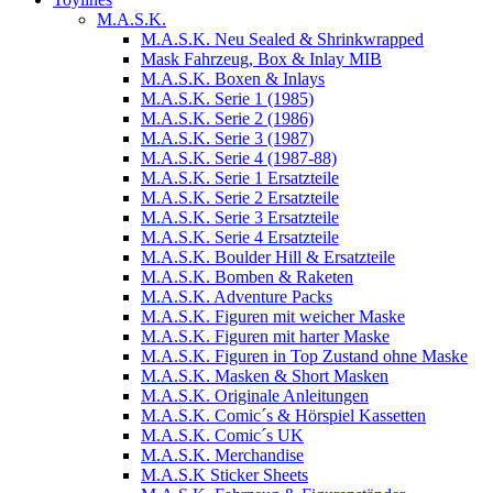
M.A.S.K.
M.A.S.K. Neu Sealed & Shrinkwrapped
Mask Fahrzeug, Box & Inlay MIB
M.A.S.K. Boxen & Inlays
M.A.S.K. Serie 1 (1985)
M.A.S.K. Serie 2 (1986)
M.A.S.K. Serie 3 (1987)
M.A.S.K. Serie 4 (1987-88)
M.A.S.K. Serie 1 Ersatzteile
M.A.S.K. Serie 2 Ersatzteile
M.A.S.K. Serie 3 Ersatzteile
M.A.S.K. Serie 4 Ersatzteile
M.A.S.K. Boulder Hill & Ersatzteile
M.A.S.K. Bomben & Raketen
M.A.S.K. Adventure Packs
M.A.S.K. Figuren mit weicher Maske
M.A.S.K. Figuren mit harter Maske
M.A.S.K. Figuren in Top Zustand ohne Maske
M.A.S.K. Masken & Short Masken
M.A.S.K. Originale Anleitungen
M.A.S.K. Comic´s & Hörspiel Kassetten
M.A.S.K. Comic´s UK
M.A.S.K. Merchandise
M.A.S.K Sticker Sheets