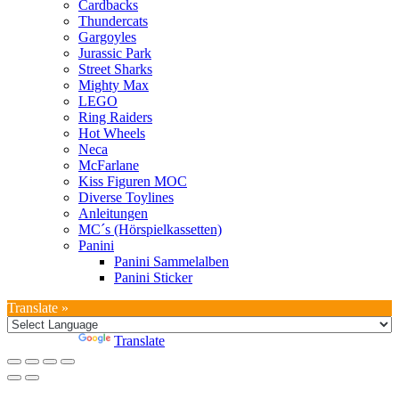
Cardbacks
Thundercats
Gargoyles
Jurassic Park
Street Sharks
Mighty Max
LEGO
Ring Raiders
Hot Wheels
Neca
McFarlane
Kiss Figuren MOC
Diverse Toylines
Anleitungen
MC´s (Hörspielkassetten)
Panini
Panini Sammelalben
Panini Sticker
Translate »
Powered by
Translate