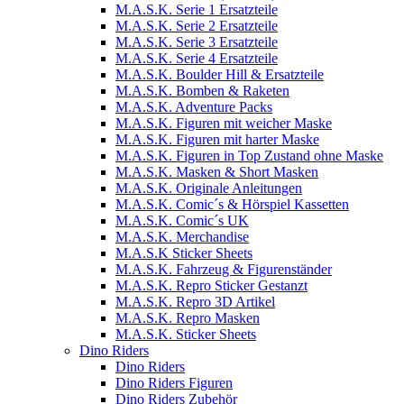
M.A.S.K. Serie 1 Ersatzteile
M.A.S.K. Serie 2 Ersatzteile
M.A.S.K. Serie 3 Ersatzteile
M.A.S.K. Serie 4 Ersatzteile
M.A.S.K. Boulder Hill & Ersatzteile
M.A.S.K. Bomben & Raketen
M.A.S.K. Adventure Packs
M.A.S.K. Figuren mit weicher Maske
M.A.S.K. Figuren mit harter Maske
M.A.S.K. Figuren in Top Zustand ohne Maske
M.A.S.K. Masken & Short Masken
M.A.S.K. Originale Anleitungen
M.A.S.K. Comic´s & Hörspiel Kassetten
M.A.S.K. Comic´s UK
M.A.S.K. Merchandise
M.A.S.K Sticker Sheets
M.A.S.K. Fahrzeug & Figurenständer
M.A.S.K. Repro Sticker Gestanzt
M.A.S.K. Repro 3D Artikel
M.A.S.K. Repro Masken
M.A.S.K. Sticker Sheets
Dino Riders
Dino Riders
Dino Riders Figuren
Dino Riders Zubehör