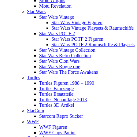
Motu Origins
Motu Revelation
Star Wars
Star Wars Vintage
Star Wars Vintage Figuren
Star Wars Vintage Playsets & Raumschiffe
Star Wars POTF 2
Star Wars POTF 2 Figuren
Star Wars POTF 2 Raumschiffe & Playsets
Star Wars Vintage Collecrion
Star Wars Retro Collection
Star Wars Clon Wars
Star Wars Rogue one
Star Wars The Force Awakens
Turtles
Turtles Figuren 1988 – 1990
Turtles Fahrzeuge
Turtles Ersatzteile
Turtles Neuauflage 2013
Turtles 3D Artikel
StarCom
Starcom Repro Sticker
WWF
WWF Figuren
WWF Caps Panini