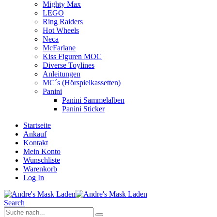
Mighty Max
LEGO
Ring Raiders
Hot Wheels
Neca
McFarlane
Kiss Figuren MOC
Diverse Toylines
Anleitungen
MC´s (Hörspielkassetten)
Panini
Panini Sammelalben
Panini Sticker
Startseite
Ankauf
Kontakt
Mein Konto
Wunschliste
Warenkorb
Log In
Search