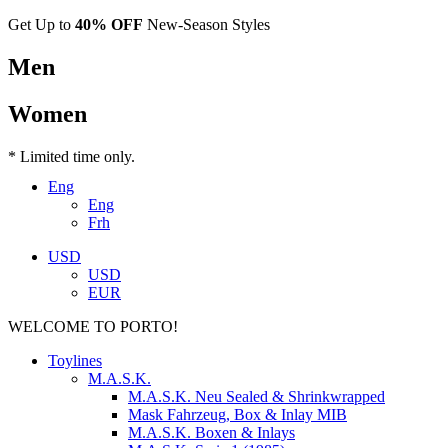
Get Up to
40% OFF
New-Season Styles
Men
Women
* Limited time only.
Eng
Eng
Frh
USD
USD
EUR
WELCOME TO PORTO!
Toylines
M.A.S.K.
M.A.S.K. Neu Sealed & Shrinkwrapped
Mask Fahrzeug, Box & Inlay MIB
M.A.S.K. Boxen & Inlays