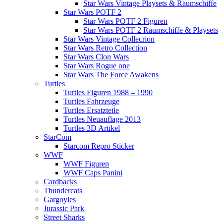
Star Wars Vintage Playsets & Raumschiffe
Star Wars POTF 2
Star Wars POTF 2 Figuren
Star Wars POTF 2 Raumschiffe & Playsets
Star Wars Vintage Collecrion
Star Wars Retro Collection
Star Wars Clon Wars
Star Wars Rogue one
Star Wars The Force Awakens
Turtles
Turtles Figuren 1988 – 1990
Turtles Fahrzeuge
Turtles Ersatzteile
Turtles Neuauflage 2013
Turtles 3D Artikel
StarCom
Starcom Repro Sticker
WWF
WWF Figuren
WWF Caps Panini
Cardbacks
Thundercats
Gargoyles
Jurassic Park
Street Sharks