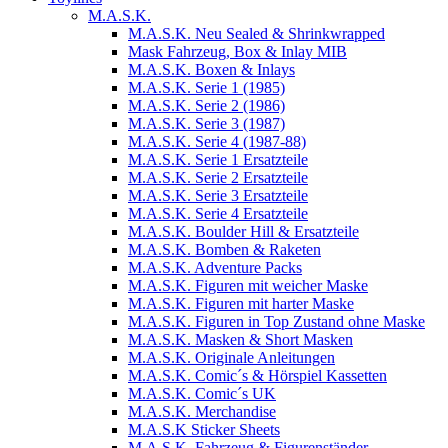
M.A.S.K.
M.A.S.K. Neu Sealed & Shrinkwrapped
Mask Fahrzeug, Box & Inlay MIB
M.A.S.K. Boxen & Inlays
M.A.S.K. Serie 1 (1985)
M.A.S.K. Serie 2 (1986)
M.A.S.K. Serie 3 (1987)
M.A.S.K. Serie 4 (1987-88)
M.A.S.K. Serie 1 Ersatzteile
M.A.S.K. Serie 2 Ersatzteile
M.A.S.K. Serie 3 Ersatzteile
M.A.S.K. Serie 4 Ersatzteile
M.A.S.K. Boulder Hill & Ersatzteile
M.A.S.K. Bomben & Raketen
M.A.S.K. Adventure Packs
M.A.S.K. Figuren mit weicher Maske
M.A.S.K. Figuren mit harter Maske
M.A.S.K. Figuren in Top Zustand ohne Maske
M.A.S.K. Masken & Short Masken
M.A.S.K. Originale Anleitungen
M.A.S.K. Comic´s & Hörspiel Kassetten
M.A.S.K. Comic´s UK
M.A.S.K. Merchandise
M.A.S.K Sticker Sheets
M.A.S.K. Fahrzeug & Figurenständer