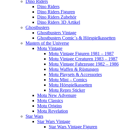
Dino Riders
Dino Riders
Dino Riders Figuren
Dino Riders Zubehör
Dino Riders 3D Artikel
Ghostbusters
Ghostbusters Vintage
Ghostbusters Comic´s & Hörspielkassetten
Masters of the Universe
Motu Vintage
Motu Vintage Figuren 1981 – 1987
Motu Vintage Creaturen 1983 – 1987
Motu Vintage Fahrzeuge 1982 – 1986
Motu Waffen & Rüstungen
Motu Playsets & Accessories
Motu Mini – Comics
Motu Hörspielkassetten
Motu Repro Sticker
Motu New Advenure
Motu Classics
Motu Origins
Motu Revelation
Star Wars
Star Wars Vintage
Star Wars Vintage Figuren