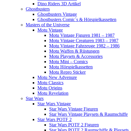
Dino Riders 3D Artikel
Ghostbusters
Ghostbusters Vintage
Ghostbusters Comic´s & Hörspielkassetten
Masters of the Universe
Motu Vintage
Motu Vintage Figuren 1981 – 1987
Motu Vintage Creaturen 1983 – 1987
Motu Vintage Fahrzeuge 1982 – 1986
Motu Waffen & Rüstungen
Motu Playsets & Accessories
Motu Mini – Comics
Motu Hörspielkassetten
Motu Repro Sticker
Motu New Advenure
Motu Classics
Motu Origins
Motu Revelation
Star Wars
Star Wars Vintage
Star Wars Vintage Figuren
Star Wars Vintage Playsets & Raumschiffe
Star Wars POTF 2
Star Wars POTF 2 Figuren
Star Wars POTF 2 Raumschiffe & Playsets