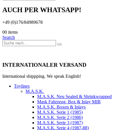
AUCH PER WHATSAPP!
+49 (0)176/84989678
0
0 items
Search
INTERNATIONALER VERSAND
International shippping. We speak English!
Toylines
M.A.S.K.
M.A.S.K. Neu Sealed & Shrinkwrapped
Mask Fahrzeug, Box & Inlay MIB
M.A.S.K. Boxen & Inlays
M.A.S.K. Serie 1 (1985)
M.A.S.K. Serie 2 (1986)
M.A.S.K. Serie 3 (1987)
M.A.S.K. Serie 4 (1987-88)