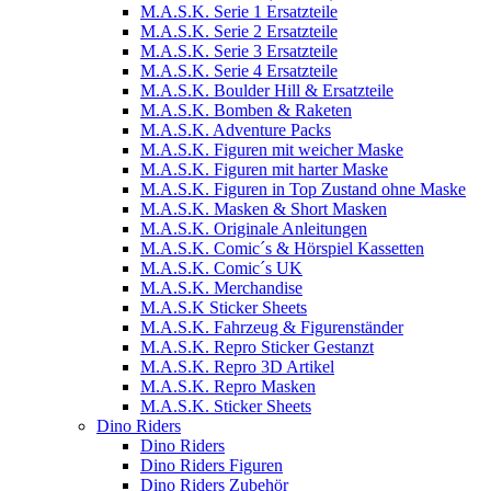
M.A.S.K. Serie 1 Ersatzteile
M.A.S.K. Serie 2 Ersatzteile
M.A.S.K. Serie 3 Ersatzteile
M.A.S.K. Serie 4 Ersatzteile
M.A.S.K. Boulder Hill & Ersatzteile
M.A.S.K. Bomben & Raketen
M.A.S.K. Adventure Packs
M.A.S.K. Figuren mit weicher Maske
M.A.S.K. Figuren mit harter Maske
M.A.S.K. Figuren in Top Zustand ohne Maske
M.A.S.K. Masken & Short Masken
M.A.S.K. Originale Anleitungen
M.A.S.K. Comic´s & Hörspiel Kassetten
M.A.S.K. Comic´s UK
M.A.S.K. Merchandise
M.A.S.K Sticker Sheets
M.A.S.K. Fahrzeug & Figurenständer
M.A.S.K. Repro Sticker Gestanzt
M.A.S.K. Repro 3D Artikel
M.A.S.K. Repro Masken
M.A.S.K. Sticker Sheets
Dino Riders
Dino Riders
Dino Riders Figuren
Dino Riders Zubehör