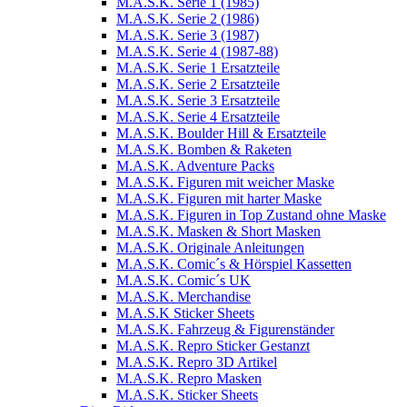
M.A.S.K. Serie 1 (1985)
M.A.S.K. Serie 2 (1986)
M.A.S.K. Serie 3 (1987)
M.A.S.K. Serie 4 (1987-88)
M.A.S.K. Serie 1 Ersatzteile
M.A.S.K. Serie 2 Ersatzteile
M.A.S.K. Serie 3 Ersatzteile
M.A.S.K. Serie 4 Ersatzteile
M.A.S.K. Boulder Hill & Ersatzteile
M.A.S.K. Bomben & Raketen
M.A.S.K. Adventure Packs
M.A.S.K. Figuren mit weicher Maske
M.A.S.K. Figuren mit harter Maske
M.A.S.K. Figuren in Top Zustand ohne Maske
M.A.S.K. Masken & Short Masken
M.A.S.K. Originale Anleitungen
M.A.S.K. Comic´s & Hörspiel Kassetten
M.A.S.K. Comic´s UK
M.A.S.K. Merchandise
M.A.S.K Sticker Sheets
M.A.S.K. Fahrzeug & Figurenständer
M.A.S.K. Repro Sticker Gestanzt
M.A.S.K. Repro 3D Artikel
M.A.S.K. Repro Masken
M.A.S.K. Sticker Sheets