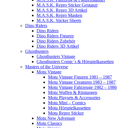
M.A.S.K. Repro Sticker Gestanzt
M.A.S.K. Repro 3D Artikel
M.A.S.K. Repro Masken
M.A.S.K. Sticker Sheets
Dino Riders
Dino Riders
Dino Riders Figuren
Dino Riders Zubehör
Dino Riders 3D Artikel
Ghostbusters
Ghostbusters Vintage
Ghostbusters Comic´s & Hörspielkassetten
Masters of the Universe
Motu Vintage
Motu Vintage Figuren 1981 – 1987
Motu Vintage Creaturen 1983 – 1987
Motu Vintage Fahrzeuge 1982 – 1986
Motu Waffen & Rüstungen
Motu Playsets & Accessories
Motu Mini – Comics
Motu Hörspielkassetten
Motu Repro Sticker
Motu New Advenure
Motu Classics