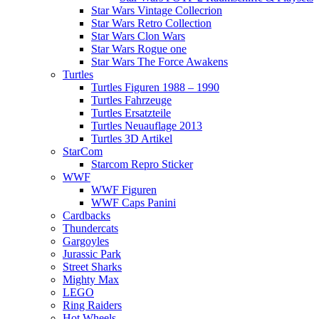
Star Wars Vintage Collecrion
Star Wars Retro Collection
Star Wars Clon Wars
Star Wars Rogue one
Star Wars The Force Awakens
Turtles
Turtles Figuren 1988 – 1990
Turtles Fahrzeuge
Turtles Ersatzteile
Turtles Neuauflage 2013
Turtles 3D Artikel
StarCom
Starcom Repro Sticker
WWF
WWF Figuren
WWF Caps Panini
Cardbacks
Thundercats
Gargoyles
Jurassic Park
Street Sharks
Mighty Max
LEGO
Ring Raiders
Hot Wheels