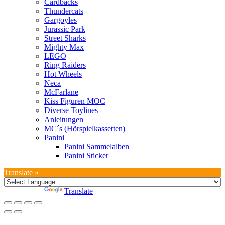
Cardbacks
Thundercats
Gargoyles
Jurassic Park
Street Sharks
Mighty Max
LEGO
Ring Raiders
Hot Wheels
Neca
McFarlane
Kiss Figuren MOC
Diverse Toylines
Anleitungen
MC´s (Hörspielkassetten)
Panini
Panini Sammelalben
Panini Sticker
Translate »
Powered by
Translate