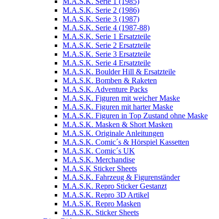
M.A.S.K. Serie 1 (1985)
M.A.S.K. Serie 2 (1986)
M.A.S.K. Serie 3 (1987)
M.A.S.K. Serie 4 (1987-88)
M.A.S.K. Serie 1 Ersatzteile
M.A.S.K. Serie 2 Ersatzteile
M.A.S.K. Serie 3 Ersatzteile
M.A.S.K. Serie 4 Ersatzteile
M.A.S.K. Boulder Hill & Ersatzteile
M.A.S.K. Bomben & Raketen
M.A.S.K. Adventure Packs
M.A.S.K. Figuren mit weicher Maske
M.A.S.K. Figuren mit harter Maske
M.A.S.K. Figuren in Top Zustand ohne Maske
M.A.S.K. Masken & Short Masken
M.A.S.K. Originale Anleitungen
M.A.S.K. Comic´s & Hörspiel Kassetten
M.A.S.K. Comic´s UK
M.A.S.K. Merchandise
M.A.S.K Sticker Sheets
M.A.S.K. Fahrzeug & Figurenständer
M.A.S.K. Repro Sticker Gestanzt
M.A.S.K. Repro 3D Artikel
M.A.S.K. Repro Masken
M.A.S.K. Sticker Sheets