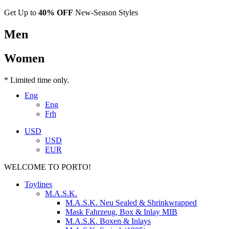
Get Up to
40% OFF
New-Season Styles
Men
Women
* Limited time only.
Eng
Eng
Frh
USD
USD
EUR
WELCOME TO PORTO!
Toylines
M.A.S.K.
M.A.S.K. Neu Sealed & Shrinkwrapped
Mask Fahrzeug, Box & Inlay MIB
M.A.S.K. Boxen & Inlays