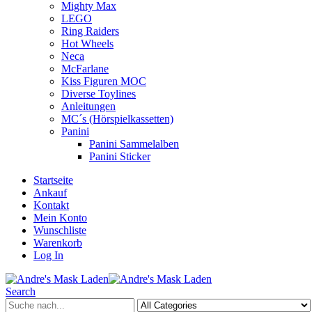
Mighty Max
LEGO
Ring Raiders
Hot Wheels
Neca
McFarlane
Kiss Figuren MOC
Diverse Toylines
Anleitungen
MC´s (Hörspielkassetten)
Panini
Panini Sammelalben
Panini Sticker
Startseite
Ankauf
Kontakt
Mein Konto
Wunschliste
Warenkorb
Log In
Search