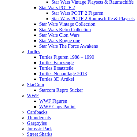
Star Wars Vintage Playsets & Raumschiffe
Star Wars POTF 2
Star Wars POTF 2 Figuren
Star Wars POTF 2 Raumschiffe & Playsets
Star Wars Vintage Collecrion
Star Wars Retro Collection
Star Wars Clon Wars
Star Wars Rogue one
Star Wars The Force Awakens
Turtles
Turtles Figuren 1988 – 1990
Turtles Fahrzeuge
Turtles Ersatzteile
Turtles Neuauflage 2013
Turtles 3D Artikel
StarCom
Starcom Repro Sticker
WWF
WWF Figuren
WWF Caps Panini
Cardbacks
Thundercats
Gargoyles
Jurassic Park
Street Sharks