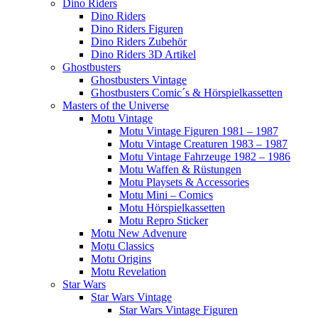
Dino Riders
Dino Riders
Dino Riders Figuren
Dino Riders Zubehör
Dino Riders 3D Artikel
Ghostbusters
Ghostbusters Vintage
Ghostbusters Comic´s & Hörspielkassetten
Masters of the Universe
Motu Vintage
Motu Vintage Figuren 1981 – 1987
Motu Vintage Creaturen 1983 – 1987
Motu Vintage Fahrzeuge 1982 – 1986
Motu Waffen & Rüstungen
Motu Playsets & Accessories
Motu Mini – Comics
Motu Hörspielkassetten
Motu Repro Sticker
Motu New Advenure
Motu Classics
Motu Origins
Motu Revelation
Star Wars
Star Wars Vintage
Star Wars Vintage Figuren