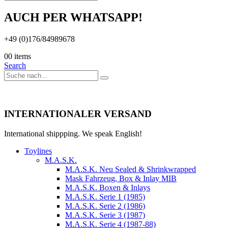
AUCH PER WHATSAPP!
+49 (0)176/84989678
0
0 items
Search
INTERNATIONALER VERSAND
International shippping. We speak English!
Toylines
M.A.S.K.
M.A.S.K. Neu Sealed & Shrinkwrapped
Mask Fahrzeug, Box & Inlay MIB
M.A.S.K. Boxen & Inlays
M.A.S.K. Serie 1 (1985)
M.A.S.K. Serie 2 (1986)
M.A.S.K. Serie 3 (1987)
M.A.S.K. Serie 4 (1987-88)