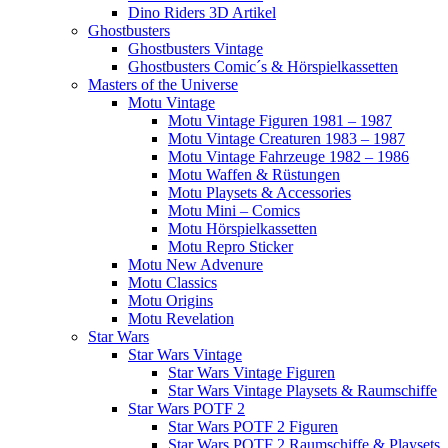
Dino Riders 3D Artikel
Ghostbusters
Ghostbusters Vintage
Ghostbusters Comic´s & Hörspielkassetten
Masters of the Universe
Motu Vintage
Motu Vintage Figuren 1981 – 1987
Motu Vintage Creaturen 1983 – 1987
Motu Vintage Fahrzeuge 1982 – 1986
Motu Waffen & Rüstungen
Motu Playsets & Accessories
Motu Mini – Comics
Motu Hörspielkassetten
Motu Repro Sticker
Motu New Advenure
Motu Classics
Motu Origins
Motu Revelation
Star Wars
Star Wars Vintage
Star Wars Vintage Figuren
Star Wars Vintage Playsets & Raumschiffe
Star Wars POTF 2
Star Wars POTF 2 Figuren
Star Wars POTF 2 Raumschiffe & Playsets