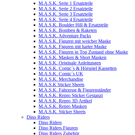
M.A.S.K. Serie 1 Ersatzteile
M.A.S.K. Serie 2 Ersatzteile
M.A.S.K. Serie 3 Ersatzteile
M.A.S.K. Serie 4 Ersatzteile
M.A.S.K. Boulder Hill & Ersatzteile
M.A.S.K. Bomben & Raketen
M.A.S.K. Adventure Packs
M.A.S.K. Figuren mit weicher Maske
M.A.S.K. Figuren mit harter Maske
M.A.S.K. Figuren in Top Zustand ohne Maske
M.A.S.K. Masken & Short Masken
M.A.S.K. Originale Anleitungen
M.A.S.K. Comic´s & Hörspiel Kassetten
M.A.S.K. Comic´s UK
M.A.S.K. Merchandise
M.A.S.K Sticker Sheets
M.A.S.K. Fahrzeug & Figurenständer
M.A.S.K. Repro Sticker Gestanzt
M.A.S.K. Repro 3D Artikel
M.A.S.K. Repro Masken
M.A.S.K. Sticker Sheets
Dino Riders
Dino Riders
Dino Riders Figuren
Dino Riders Zubehör