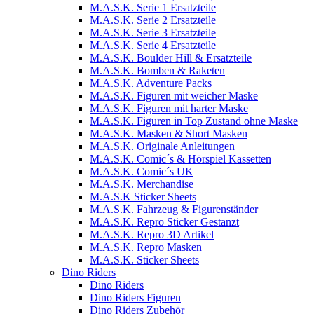
M.A.S.K. Serie 1 Ersatzteile
M.A.S.K. Serie 2 Ersatzteile
M.A.S.K. Serie 3 Ersatzteile
M.A.S.K. Serie 4 Ersatzteile
M.A.S.K. Boulder Hill & Ersatzteile
M.A.S.K. Bomben & Raketen
M.A.S.K. Adventure Packs
M.A.S.K. Figuren mit weicher Maske
M.A.S.K. Figuren mit harter Maske
M.A.S.K. Figuren in Top Zustand ohne Maske
M.A.S.K. Masken & Short Masken
M.A.S.K. Originale Anleitungen
M.A.S.K. Comic´s & Hörspiel Kassetten
M.A.S.K. Comic´s UK
M.A.S.K. Merchandise
M.A.S.K Sticker Sheets
M.A.S.K. Fahrzeug & Figurenständer
M.A.S.K. Repro Sticker Gestanzt
M.A.S.K. Repro 3D Artikel
M.A.S.K. Repro Masken
M.A.S.K. Sticker Sheets
Dino Riders
Dino Riders
Dino Riders Figuren
Dino Riders Zubehör