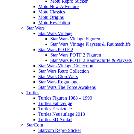
Motu Repro Sticker
Motu New Advenure
Motu Classics
Motu Origins
Motu Revelation
Star Wars
Star Wars Vintage
Star Wars Vintage Figuren
Star Wars Vintage Playsets & Raumschiffe
Star Wars POTF 2
Star Wars POTF 2 Figuren
Star Wars POTF 2 Raumschiffe & Playsets
Star Wars Vintage Collecrion
Star Wars Retro Collection
Star Wars Clon Wars
Star Wars Rogue one
Star Wars The Force Awakens
Turtles
Turtles Figuren 1988 – 1990
Turtles Fahrzeuge
Turtles Ersatzteile
Turtles Neuauflage 2013
Turtles 3D Artikel
StarCom
Starcom Repro Sticker