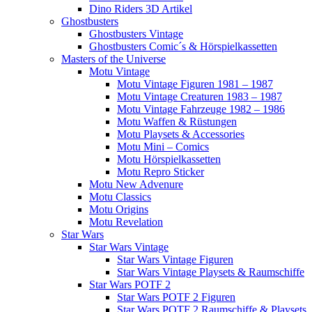
Dino Riders 3D Artikel
Ghostbusters
Ghostbusters Vintage
Ghostbusters Comic´s & Hörspielkassetten
Masters of the Universe
Motu Vintage
Motu Vintage Figuren 1981 – 1987
Motu Vintage Creaturen 1983 – 1987
Motu Vintage Fahrzeuge 1982 – 1986
Motu Waffen & Rüstungen
Motu Playsets & Accessories
Motu Mini – Comics
Motu Hörspielkassetten
Motu Repro Sticker
Motu New Advenure
Motu Classics
Motu Origins
Motu Revelation
Star Wars
Star Wars Vintage
Star Wars Vintage Figuren
Star Wars Vintage Playsets & Raumschiffe
Star Wars POTF 2
Star Wars POTF 2 Figuren
Star Wars POTF 2 Raumschiffe & Playsets