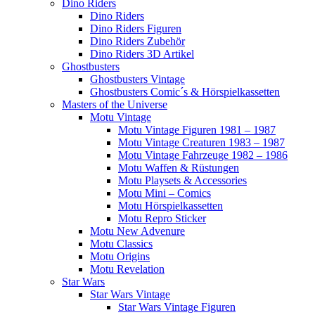
Dino Riders
Dino Riders
Dino Riders Figuren
Dino Riders Zubehör
Dino Riders 3D Artikel
Ghostbusters
Ghostbusters Vintage
Ghostbusters Comic´s & Hörspielkassetten
Masters of the Universe
Motu Vintage
Motu Vintage Figuren 1981 – 1987
Motu Vintage Creaturen 1983 – 1987
Motu Vintage Fahrzeuge 1982 – 1986
Motu Waffen & Rüstungen
Motu Playsets & Accessories
Motu Mini – Comics
Motu Hörspielkassetten
Motu Repro Sticker
Motu New Advenure
Motu Classics
Motu Origins
Motu Revelation
Star Wars
Star Wars Vintage
Star Wars Vintage Figuren