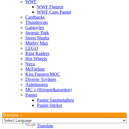
WWF
WWF Figuren
WWF Caps Panini
Cardbacks
Thundercats
Gargoyles
Jurassic Park
Street Sharks
Mighty Max
LEGO
Ring Raiders
Hot Wheels
Neca
McFarlane
Kiss Figuren MOC
Diverse Toylines
Anleitungen
MC´s (Hörspielkassetten)
Panini
Panini Sammelalben
Panini Sticker
Translate »
Powered by
Translate