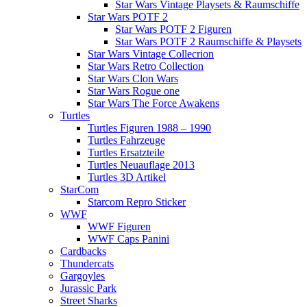
Star Wars Vintage Playsets & Raumschiffe
Star Wars POTF 2
Star Wars POTF 2 Figuren
Star Wars POTF 2 Raumschiffe & Playsets
Star Wars Vintage Collecrion
Star Wars Retro Collection
Star Wars Clon Wars
Star Wars Rogue one
Star Wars The Force Awakens
Turtles
Turtles Figuren 1988 – 1990
Turtles Fahrzeuge
Turtles Ersatzteile
Turtles Neuauflage 2013
Turtles 3D Artikel
StarCom
Starcom Repro Sticker
WWF
WWF Figuren
WWF Caps Panini
Cardbacks
Thundercats
Gargoyles
Jurassic Park
Street Sharks