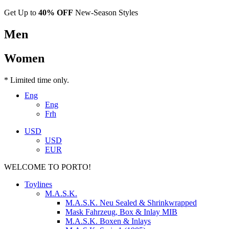
Get Up to
40% OFF
New-Season Styles
Men
Women
* Limited time only.
Eng
Eng
Frh
USD
USD
EUR
WELCOME TO PORTO!
Toylines
M.A.S.K.
M.A.S.K. Neu Sealed & Shrinkwrapped
Mask Fahrzeug, Box & Inlay MIB
M.A.S.K. Boxen & Inlays