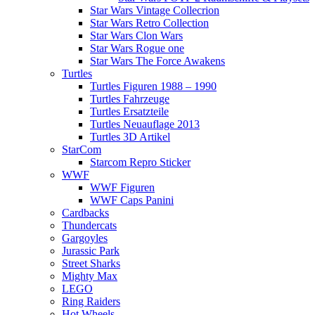
Star Wars Vintage Collecrion
Star Wars Retro Collection
Star Wars Clon Wars
Star Wars Rogue one
Star Wars The Force Awakens
Turtles
Turtles Figuren 1988 – 1990
Turtles Fahrzeuge
Turtles Ersatzteile
Turtles Neuauflage 2013
Turtles 3D Artikel
StarCom
Starcom Repro Sticker
WWF
WWF Figuren
WWF Caps Panini
Cardbacks
Thundercats
Gargoyles
Jurassic Park
Street Sharks
Mighty Max
LEGO
Ring Raiders
Hot Wheels