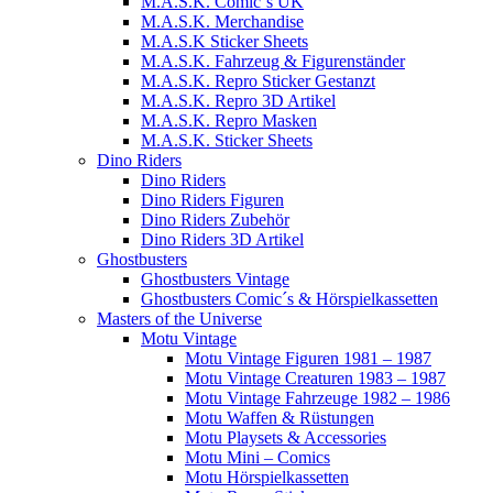
M.A.S.K. Comic´s UK
M.A.S.K. Merchandise
M.A.S.K Sticker Sheets
M.A.S.K. Fahrzeug & Figurenständer
M.A.S.K. Repro Sticker Gestanzt
M.A.S.K. Repro 3D Artikel
M.A.S.K. Repro Masken
M.A.S.K. Sticker Sheets
Dino Riders
Dino Riders
Dino Riders Figuren
Dino Riders Zubehör
Dino Riders 3D Artikel
Ghostbusters
Ghostbusters Vintage
Ghostbusters Comic´s & Hörspielkassetten
Masters of the Universe
Motu Vintage
Motu Vintage Figuren 1981 – 1987
Motu Vintage Creaturen 1983 – 1987
Motu Vintage Fahrzeuge 1982 – 1986
Motu Waffen & Rüstungen
Motu Playsets & Accessories
Motu Mini – Comics
Motu Hörspielkassetten