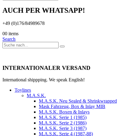
AUCH PER WHATSAPP!
+49 (0)176/84989678
0
0 items
Search
INTERNATIONALER VERSAND
International shippping. We speak English!
Toylines
M.A.S.K.
M.A.S.K. Neu Sealed & Shrinkwrapped
Mask Fahrzeug, Box & Inlay MIB
M.A.S.K. Boxen & Inlays
M.A.S.K. Serie 1 (1985)
M.A.S.K. Serie 2 (1986)
M.A.S.K. Serie 3 (1987)
M.A.S.K. Serie 4 (1987-88)