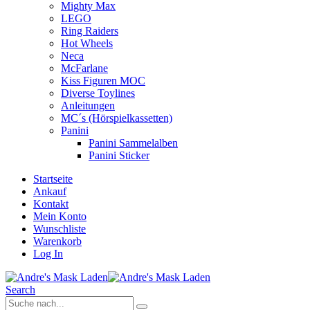
Mighty Max
LEGO
Ring Raiders
Hot Wheels
Neca
McFarlane
Kiss Figuren MOC
Diverse Toylines
Anleitungen
MC´s (Hörspielkassetten)
Panini
Panini Sammelalben
Panini Sticker
Startseite
Ankauf
Kontakt
Mein Konto
Wunschliste
Warenkorb
Log In
Search