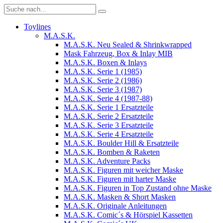
Toylines
M.A.S.K.
M.A.S.K. Neu Sealed & Shrinkwrapped
Mask Fahrzeug, Box & Inlay MIB
M.A.S.K. Boxen & Inlays
M.A.S.K. Serie 1 (1985)
M.A.S.K. Serie 2 (1986)
M.A.S.K. Serie 3 (1987)
M.A.S.K. Serie 4 (1987-88)
M.A.S.K. Serie 1 Ersatzteile
M.A.S.K. Serie 2 Ersatzteile
M.A.S.K. Serie 3 Ersatzteile
M.A.S.K. Serie 4 Ersatzteile
M.A.S.K. Boulder Hill & Ersatzteile
M.A.S.K. Bomben & Raketen
M.A.S.K. Adventure Packs
M.A.S.K. Figuren mit weicher Maske
M.A.S.K. Figuren mit harter Maske
M.A.S.K. Figuren in Top Zustand ohne Maske
M.A.S.K. Masken & Short Masken
M.A.S.K. Originale Anleitungen
M.A.S.K. Comic´s & Hörspiel Kassetten