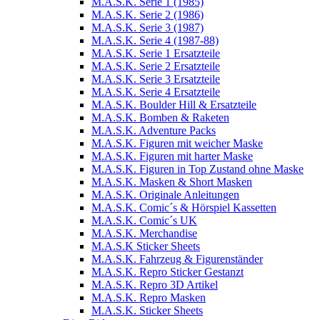
M.A.S.K. Serie 1 (1985)
M.A.S.K. Serie 2 (1986)
M.A.S.K. Serie 3 (1987)
M.A.S.K. Serie 4 (1987-88)
M.A.S.K. Serie 1 Ersatzteile
M.A.S.K. Serie 2 Ersatzteile
M.A.S.K. Serie 3 Ersatzteile
M.A.S.K. Serie 4 Ersatzteile
M.A.S.K. Boulder Hill & Ersatzteile
M.A.S.K. Bomben & Raketen
M.A.S.K. Adventure Packs
M.A.S.K. Figuren mit weicher Maske
M.A.S.K. Figuren mit harter Maske
M.A.S.K. Figuren in Top Zustand ohne Maske
M.A.S.K. Masken & Short Masken
M.A.S.K. Originale Anleitungen
M.A.S.K. Comic´s & Hörspiel Kassetten
M.A.S.K. Comic´s UK
M.A.S.K. Merchandise
M.A.S.K Sticker Sheets
M.A.S.K. Fahrzeug & Figurenständer
M.A.S.K. Repro Sticker Gestanzt
M.A.S.K. Repro 3D Artikel
M.A.S.K. Repro Masken
M.A.S.K. Sticker Sheets