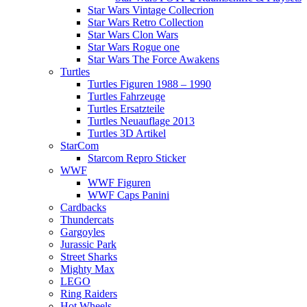
Star Wars Vintage Collecrion
Star Wars Retro Collection
Star Wars Clon Wars
Star Wars Rogue one
Star Wars The Force Awakens
Turtles
Turtles Figuren 1988 – 1990
Turtles Fahrzeuge
Turtles Ersatzteile
Turtles Neuauflage 2013
Turtles 3D Artikel
StarCom
Starcom Repro Sticker
WWF
WWF Figuren
WWF Caps Panini
Cardbacks
Thundercats
Gargoyles
Jurassic Park
Street Sharks
Mighty Max
LEGO
Ring Raiders
Hot Wheels