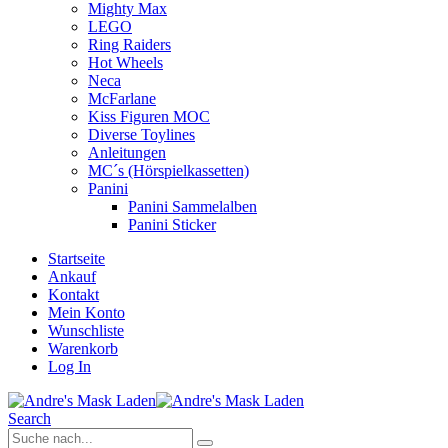
Mighty Max
LEGO
Ring Raiders
Hot Wheels
Neca
McFarlane
Kiss Figuren MOC
Diverse Toylines
Anleitungen
MC´s (Hörspielkassetten)
Panini
Panini Sammelalben
Panini Sticker
Startseite
Ankauf
Kontakt
Mein Konto
Wunschliste
Warenkorb
Log In
Search