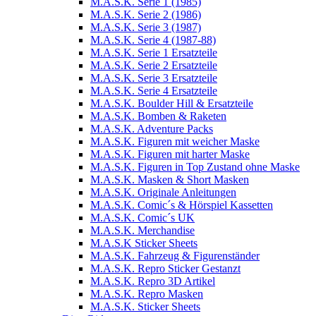
M.A.S.K. Serie 1 (1985)
M.A.S.K. Serie 2 (1986)
M.A.S.K. Serie 3 (1987)
M.A.S.K. Serie 4 (1987-88)
M.A.S.K. Serie 1 Ersatzteile
M.A.S.K. Serie 2 Ersatzteile
M.A.S.K. Serie 3 Ersatzteile
M.A.S.K. Serie 4 Ersatzteile
M.A.S.K. Boulder Hill & Ersatzteile
M.A.S.K. Bomben & Raketen
M.A.S.K. Adventure Packs
M.A.S.K. Figuren mit weicher Maske
M.A.S.K. Figuren mit harter Maske
M.A.S.K. Figuren in Top Zustand ohne Maske
M.A.S.K. Masken & Short Masken
M.A.S.K. Originale Anleitungen
M.A.S.K. Comic´s & Hörspiel Kassetten
M.A.S.K. Comic´s UK
M.A.S.K. Merchandise
M.A.S.K Sticker Sheets
M.A.S.K. Fahrzeug & Figurenständer
M.A.S.K. Repro Sticker Gestanzt
M.A.S.K. Repro 3D Artikel
M.A.S.K. Repro Masken
M.A.S.K. Sticker Sheets