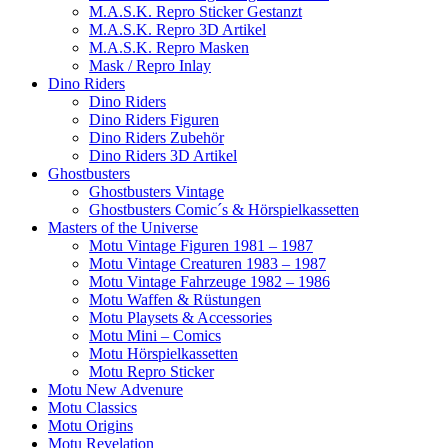
M.A.S.K. Repro Sticker Gestanzt
M.A.S.K. Repro 3D Artikel
M.A.S.K. Repro Masken
Mask / Repro Inlay
Dino Riders
Dino Riders
Dino Riders Figuren
Dino Riders Zubehör
Dino Riders 3D Artikel
Ghostbusters
Ghostbusters Vintage
Ghostbusters Comic´s & Hörspielkassetten
Masters of the Universe
Motu Vintage Figuren 1981 – 1987
Motu Vintage Creaturen 1983 – 1987
Motu Vintage Fahrzeuge 1982 – 1986
Motu Waffen & Rüstungen
Motu Playsets & Accessories
Motu Mini – Comics
Motu Hörspielkassetten
Motu Repro Sticker
Motu New Advenure
Motu Classics
Motu Origins
Motu Revelation