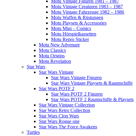
Motu Vintage Figuren 1981 – 1987
Motu Vintage Creaturen 1983 – 1987
Motu Vintage Fahrzeuge 1982 – 1986
Motu Waffen & Rüstungen
Motu Playsets & Accessories
Motu Mini – Comics
Motu Hörspielkassetten
Motu Repro Sticker
Motu New Advenure
Motu Classics
Motu Origins
Motu Revelation
Star Wars
Star Wars Vintage
Star Wars Vintage Figuren
Star Wars Vintage Playsets & Raumschiffe
Star Wars POTF 2
Star Wars POTF 2 Figuren
Star Wars POTF 2 Raumschiffe & Playsets
Star Wars Vintage Collecrion
Star Wars Retro Collection
Star Wars Clon Wars
Star Wars Rogue one
Star Wars The Force Awakens
Turtles