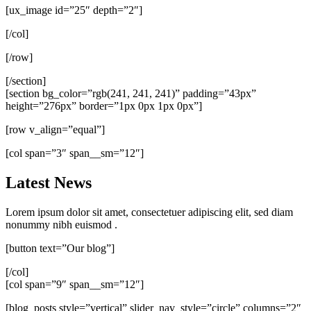
[ux_image id=”25″ depth=”2″]
[/col]
[/row]
[/section]
[section bg_color=”rgb(241, 241, 241)” padding=”43px”
height=”276px” border=”1px 0px 1px 0px”]
[row v_align=”equal”]
[col span=”3″ span__sm=”12″]
Latest News
Lorem ipsum dolor sit amet, consectetuer adipiscing elit, sed diam
nonummy nibh euismod .
[button text=”Our blog”]
[/col]
[col span=”9″ span__sm=”12″]
[blog_posts style=”vertical” slider_nav_style=”circle” columns=”2″