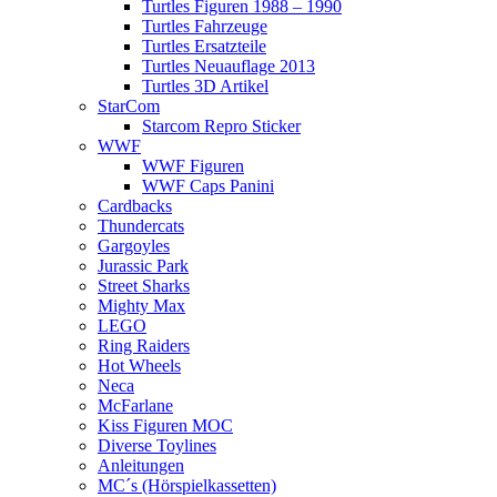
Turtles Figuren 1988 – 1990
Turtles Fahrzeuge
Turtles Ersatzteile
Turtles Neuauflage 2013
Turtles 3D Artikel
StarCom
Starcom Repro Sticker
WWF
WWF Figuren
WWF Caps Panini
Cardbacks
Thundercats
Gargoyles
Jurassic Park
Street Sharks
Mighty Max
LEGO
Ring Raiders
Hot Wheels
Neca
McFarlane
Kiss Figuren MOC
Diverse Toylines
Anleitungen
MC´s (Hörspielkassetten)