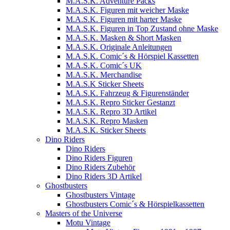
M.A.S.K. Adventure Packs
M.A.S.K. Figuren mit weicher Maske
M.A.S.K. Figuren mit harter Maske
M.A.S.K. Figuren in Top Zustand ohne Maske
M.A.S.K. Masken & Short Masken
M.A.S.K. Originale Anleitungen
M.A.S.K. Comic´s & Hörspiel Kassetten
M.A.S.K. Comic´s UK
M.A.S.K. Merchandise
M.A.S.K Sticker Sheets
M.A.S.K. Fahrzeug & Figurenständer
M.A.S.K. Repro Sticker Gestanzt
M.A.S.K. Repro 3D Artikel
M.A.S.K. Repro Masken
M.A.S.K. Sticker Sheets
Dino Riders
Dino Riders
Dino Riders Figuren
Dino Riders Zubehör
Dino Riders 3D Artikel
Ghostbusters
Ghostbusters Vintage
Ghostbusters Comic´s & Hörspielkassetten
Masters of the Universe
Motu Vintage