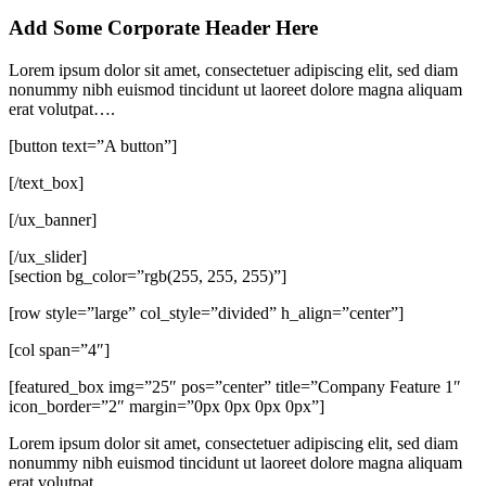
Add Some Corporate Header Here
Lorem ipsum dolor sit amet, consectetuer adipiscing elit, sed diam
nonummy nibh euismod tincidunt ut laoreet dolore magna aliquam
erat volutpat….
[button text=”A button”]
[/text_box]
[/ux_banner]
[/ux_slider]
[section bg_color=”rgb(255, 255, 255)”]
[row style=”large” col_style=”divided” h_align=”center”]
[col span=”4″]
[featured_box img=”25″ pos=”center” title=”Company Feature 1″
icon_border=”2″ margin=”0px 0px 0px 0px”]
Lorem ipsum dolor sit amet, consectetuer adipiscing elit, sed diam
nonummy nibh euismod tincidunt ut laoreet dolore magna aliquam
erat volutpat….