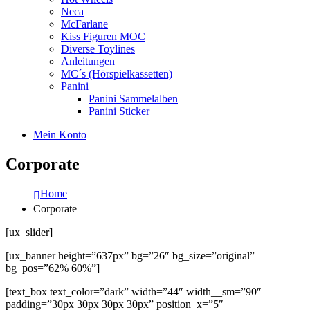
Neca
McFarlane
Kiss Figuren MOC
Diverse Toylines
Anleitungen
MC´s (Hörspielkassetten)
Panini
Panini Sammelalben
Panini Sticker
Mein Konto
Corporate
Home
Corporate
[ux_slider]
[ux_banner height=”637px” bg=”26″ bg_size=”original”
bg_pos=”62% 60%”]
[text_box text_color=”dark” width=”44″ width__sm=”90″
padding=”30px 30px 30px 30px” position_x=”5″