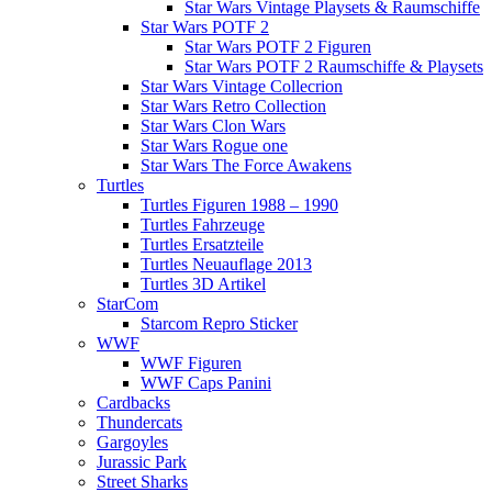
Star Wars Vintage Playsets & Raumschiffe
Star Wars POTF 2
Star Wars POTF 2 Figuren
Star Wars POTF 2 Raumschiffe & Playsets
Star Wars Vintage Collecrion
Star Wars Retro Collection
Star Wars Clon Wars
Star Wars Rogue one
Star Wars The Force Awakens
Turtles
Turtles Figuren 1988 – 1990
Turtles Fahrzeuge
Turtles Ersatzteile
Turtles Neuauflage 2013
Turtles 3D Artikel
StarCom
Starcom Repro Sticker
WWF
WWF Figuren
WWF Caps Panini
Cardbacks
Thundercats
Gargoyles
Jurassic Park
Street Sharks