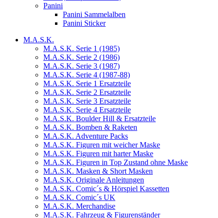
Panini
Panini Sammelalben
Panini Sticker
M.A.S.K.
M.A.S.K. Serie 1 (1985)
M.A.S.K. Serie 2 (1986)
M.A.S.K. Serie 3 (1987)
M.A.S.K. Serie 4 (1987-88)
M.A.S.K. Serie 1 Ersatzteile
M.A.S.K. Serie 2 Ersatzteile
M.A.S.K. Serie 3 Ersatzteile
M.A.S.K. Serie 4 Ersatzteile
M.A.S.K. Boulder Hill & Ersatzteile
M.A.S.K. Bomben & Raketen
M.A.S.K. Adventure Packs
M.A.S.K. Figuren mit weicher Maske
M.A.S.K. Figuren mit harter Maske
M.A.S.K. Figuren in Top Zustand ohne Maske
M.A.S.K. Masken & Short Masken
M.A.S.K. Originale Anleitungen
M.A.S.K. Comic´s & Hörspiel Kassetten
M.A.S.K. Comic´s UK
M.A.S.K. Merchandise
M.A.S.K. Fahrzeug & Figurenständer