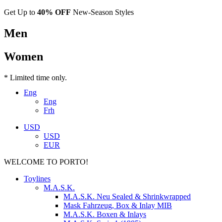
Get Up to
40% OFF
New-Season Styles
Men
Women
* Limited time only.
Eng
Eng
Frh
USD
USD
EUR
WELCOME TO PORTO!
Toylines
M.A.S.K.
M.A.S.K. Neu Sealed & Shrinkwrapped
Mask Fahrzeug, Box & Inlay MIB
M.A.S.K. Boxen & Inlays