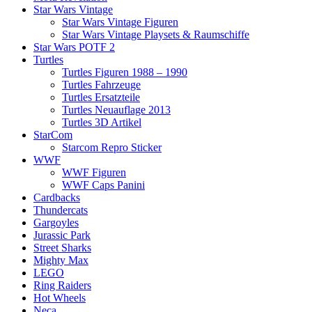
Star Wars Vintage
Star Wars Vintage Figuren
Star Wars Vintage Playsets & Raumschiffe
Star Wars POTF 2
Turtles
Turtles Figuren 1988 – 1990
Turtles Fahrzeuge
Turtles Ersatzteile
Turtles Neuauflage 2013
Turtles 3D Artikel
StarCom
Starcom Repro Sticker
WWF
WWF Figuren
WWF Caps Panini
Cardbacks
Thundercats
Gargoyles
Jurassic Park
Street Sharks
Mighty Max
LEGO
Ring Raiders
Hot Wheels
Neca