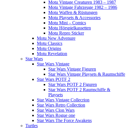
Motu Vintage Creaturen 1983 – 1987
Motu Vintage Fahrzeuge 1982 – 1986
Motu Waffen & Rüstungen
Motu Playsets & Accessories
Motu Mini – Comics
Motu Hörspielkassetten
Motu Repro Sticker
Motu New Advenure
Motu Classics
Motu Origins
Motu Revelation
Star Wars
Star Wars Vintage
Star Wars Vintage Figuren
Star Wars Vintage Playsets & Raumschiffe
Star Wars POTF 2
Star Wars POTF 2 Figuren
Star Wars POTF 2 Raumschiffe &
Playsets
Star Wars Vintage Collecrion
Star Wars Retro Collection
Star Wars Clon Wars
Star Wars Rogue one
Star Wars The Force Awakens
Turtles