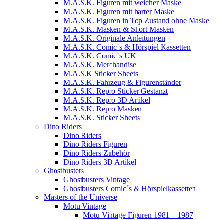
M.A.S.K. Figuren mit weicher Maske
M.A.S.K. Figuren mit harter Maske
M.A.S.K. Figuren in Top Zustand ohne Maske
M.A.S.K. Masken & Short Masken
M.A.S.K. Originale Anleitungen
M.A.S.K. Comic´s & Hörspiel Kassetten
M.A.S.K. Comic´s UK
M.A.S.K. Merchandise
M.A.S.K Sticker Sheets
M.A.S.K. Fahrzeug & Figurenständer
M.A.S.K. Repro Sticker Gestanzt
M.A.S.K. Repro 3D Artikel
M.A.S.K. Repro Masken
M.A.S.K. Sticker Sheets
Dino Riders
Dino Riders
Dino Riders Figuren
Dino Riders Zubehör
Dino Riders 3D Artikel
Ghostbusters
Ghostbusters Vintage
Ghostbusters Comic´s & Hörspielkassetten
Masters of the Universe
Motu Vintage
Motu Vintage Figuren 1981 – 1987