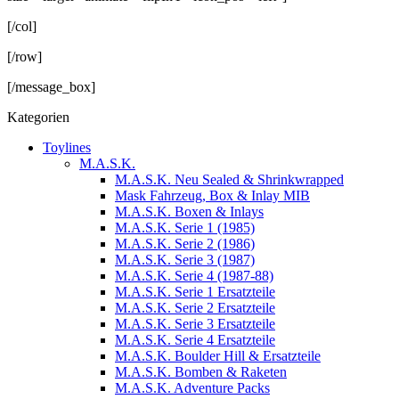
[/col]
[/row]
[/message_box]
Kategorien
Toylines
M.A.S.K.
M.A.S.K. Neu Sealed & Shrinkwrapped
Mask Fahrzeug, Box & Inlay MIB
M.A.S.K. Boxen & Inlays
M.A.S.K. Serie 1 (1985)
M.A.S.K. Serie 2 (1986)
M.A.S.K. Serie 3 (1987)
M.A.S.K. Serie 4 (1987-88)
M.A.S.K. Serie 1 Ersatzteile
M.A.S.K. Serie 2 Ersatzteile
M.A.S.K. Serie 3 Ersatzteile
M.A.S.K. Serie 4 Ersatzteile
M.A.S.K. Boulder Hill & Ersatzteile
M.A.S.K. Bomben & Raketen
M.A.S.K. Adventure Packs