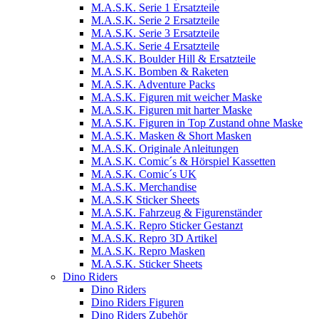
M.A.S.K. Serie 1 Ersatzteile
M.A.S.K. Serie 2 Ersatzteile
M.A.S.K. Serie 3 Ersatzteile
M.A.S.K. Serie 4 Ersatzteile
M.A.S.K. Boulder Hill & Ersatzteile
M.A.S.K. Bomben & Raketen
M.A.S.K. Adventure Packs
M.A.S.K. Figuren mit weicher Maske
M.A.S.K. Figuren mit harter Maske
M.A.S.K. Figuren in Top Zustand ohne Maske
M.A.S.K. Masken & Short Masken
M.A.S.K. Originale Anleitungen
M.A.S.K. Comic´s & Hörspiel Kassetten
M.A.S.K. Comic´s UK
M.A.S.K. Merchandise
M.A.S.K Sticker Sheets
M.A.S.K. Fahrzeug & Figurenständer
M.A.S.K. Repro Sticker Gestanzt
M.A.S.K. Repro 3D Artikel
M.A.S.K. Repro Masken
M.A.S.K. Sticker Sheets
Dino Riders
Dino Riders
Dino Riders Figuren
Dino Riders Zubehör