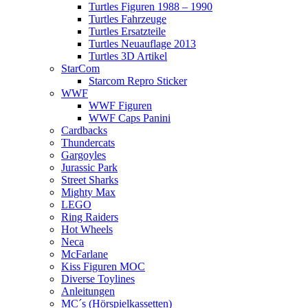
Turtles Figuren 1988 – 1990
Turtles Fahrzeuge
Turtles Ersatzteile
Turtles Neuauflage 2013
Turtles 3D Artikel
StarCom
Starcom Repro Sticker
WWF
WWF Figuren
WWF Caps Panini
Cardbacks
Thundercats
Gargoyles
Jurassic Park
Street Sharks
Mighty Max
LEGO
Ring Raiders
Hot Wheels
Neca
McFarlane
Kiss Figuren MOC
Diverse Toylines
Anleitungen
MC´s (Hörspielkassetten)