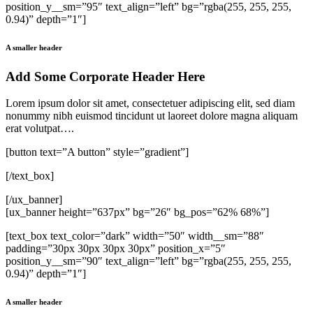
position_y__sm=”95″ text_align=”left” bg=”rgba(255, 255, 255,
0.94)” depth=”1″]
A smaller header
Add Some Corporate Header Here
Lorem ipsum dolor sit amet, consectetuer adipiscing elit, sed diam
nonummy nibh euismod tincidunt ut laoreet dolore magna aliquam
erat volutpat….
[button text=”A button” style=”gradient”]
[/text_box]
[/ux_banner]
[ux_banner height=”637px” bg=”26″ bg_pos=”62% 68%”]
[text_box text_color=”dark” width=”50″ width__sm=”88″
padding=”30px 30px 30px 30px” position_x=”5″
position_y__sm=”90″ text_align=”left” bg=”rgba(255, 255, 255,
0.94)” depth=”1″]
A smaller header