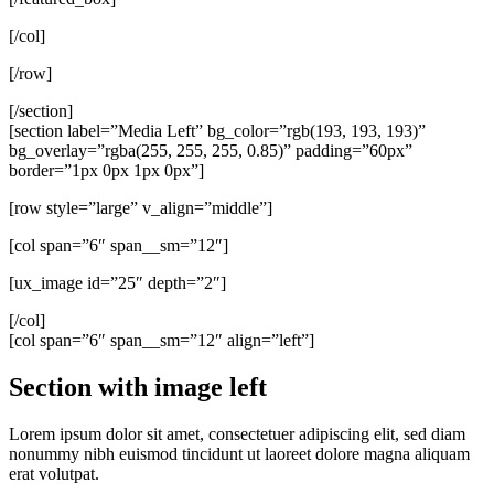
[/col]
[/row]
[/section]
[section label=”Media Left” bg_color=”rgb(193, 193, 193)”
bg_overlay=”rgba(255, 255, 255, 0.85)” padding=”60px”
border=”1px 0px 1px 0px”]
[row style=”large” v_align=”middle”]
[col span=”6″ span__sm=”12″]
[ux_image id=”25″ depth=”2″]
[/col]
[col span=”6″ span__sm=”12″ align=”left”]
Section with image left
Lorem ipsum dolor sit amet, consectetuer adipiscing elit, sed diam
nonummy nibh euismod tincidunt ut laoreet dolore magna aliquam
erat volutpat.