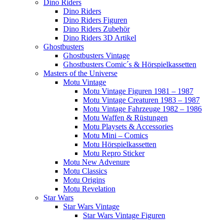
Dino Riders
Dino Riders
Dino Riders Figuren
Dino Riders Zubehör
Dino Riders 3D Artikel
Ghostbusters
Ghostbusters Vintage
Ghostbusters Comic´s & Hörspielkassetten
Masters of the Universe
Motu Vintage
Motu Vintage Figuren 1981 – 1987
Motu Vintage Creaturen 1983 – 1987
Motu Vintage Fahrzeuge 1982 – 1986
Motu Waffen & Rüstungen
Motu Playsets & Accessories
Motu Mini – Comics
Motu Hörspielkassetten
Motu Repro Sticker
Motu New Advenure
Motu Classics
Motu Origins
Motu Revelation
Star Wars
Star Wars Vintage
Star Wars Vintage Figuren