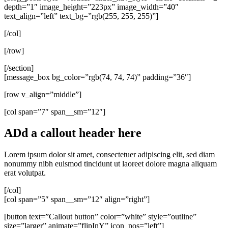
depth=”1″ image_height=”223px” image_width=”40″
text_align=”left” text_bg=”rgb(255, 255, 255)”]
[/col]
[/row]
[/section]
[message_box bg_color=”rgb(74, 74, 74)” padding=”36″]
[row v_align=”middle”]
[col span=”7″ span__sm=”12″]
ADd a callout header here
Lorem ipsum dolor sit amet, consectetuer adipiscing elit, sed diam
nonummy nibh euismod tincidunt ut laoreet dolore magna aliquam
erat volutpat.
[/col]
[col span=”5″ span__sm=”12″ align=”right”]
[button text=”Callout button” color=”white” style=”outline”
size=”larger” animate=”flipInY” icon_pos=”left”]