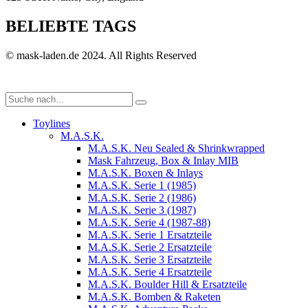
BELIEBTE TAGS
© mask-laden.de 2024. All Rights Reserved
Toylines
M.A.S.K.
M.A.S.K. Neu Sealed & Shrinkwrapped
Mask Fahrzeug, Box & Inlay MIB
M.A.S.K. Boxen & Inlays
M.A.S.K. Serie 1 (1985)
M.A.S.K. Serie 2 (1986)
M.A.S.K. Serie 3 (1987)
M.A.S.K. Serie 4 (1987-88)
M.A.S.K. Serie 1 Ersatzteile
M.A.S.K. Serie 2 Ersatzteile
M.A.S.K. Serie 3 Ersatzteile
M.A.S.K. Serie 4 Ersatzteile
M.A.S.K. Boulder Hill & Ersatzteile
M.A.S.K. Bomben & Raketen