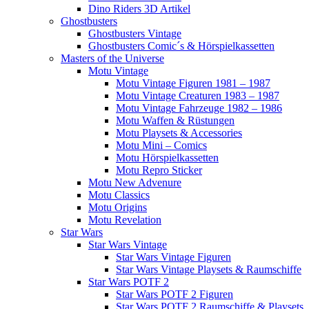
Dino Riders 3D Artikel
Ghostbusters
Ghostbusters Vintage
Ghostbusters Comic´s & Hörspielkassetten
Masters of the Universe
Motu Vintage
Motu Vintage Figuren 1981 – 1987
Motu Vintage Creaturen 1983 – 1987
Motu Vintage Fahrzeuge 1982 – 1986
Motu Waffen & Rüstungen
Motu Playsets & Accessories
Motu Mini – Comics
Motu Hörspielkassetten
Motu Repro Sticker
Motu New Advenure
Motu Classics
Motu Origins
Motu Revelation
Star Wars
Star Wars Vintage
Star Wars Vintage Figuren
Star Wars Vintage Playsets & Raumschiffe
Star Wars POTF 2
Star Wars POTF 2 Figuren
Star Wars POTF 2 Raumschiffe & Playsets