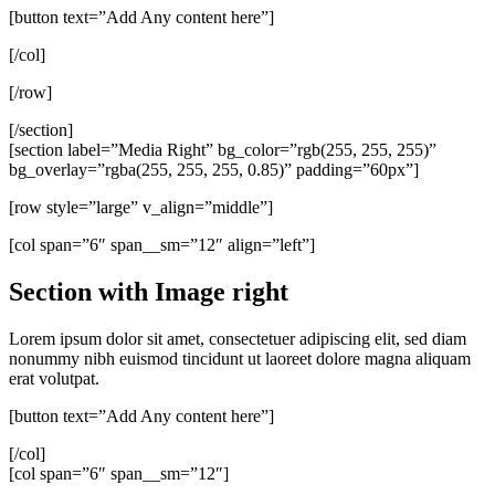
[button text=”Add Any content here”]
[/col]
[/row]
[/section]
[section label=”Media Right” bg_color=”rgb(255, 255, 255)”
bg_overlay=”rgba(255, 255, 255, 0.85)” padding=”60px”]
[row style=”large” v_align=”middle”]
[col span=”6″ span__sm=”12″ align=”left”]
Section with Image right
Lorem ipsum dolor sit amet, consectetuer adipiscing elit, sed diam
nonummy nibh euismod tincidunt ut laoreet dolore magna aliquam
erat volutpat.
[button text=”Add Any content here”]
[/col]
[col span=”6″ span__sm=”12″]