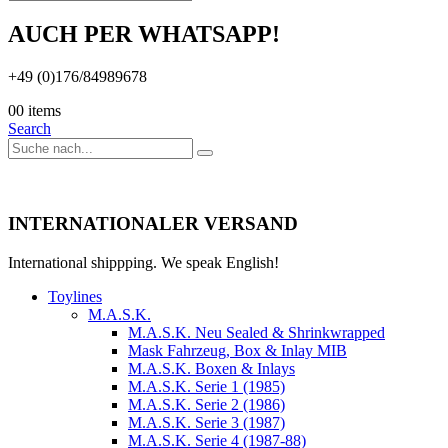
AUCH PER WHATSAPP!
+49 (0)176/84989678
0
0 items
Search
INTERNATIONALER VERSAND
International shippping. We speak English!
Toylines
M.A.S.K.
M.A.S.K. Neu Sealed & Shrinkwrapped
Mask Fahrzeug, Box & Inlay MIB
M.A.S.K. Boxen & Inlays
M.A.S.K. Serie 1 (1985)
M.A.S.K. Serie 2 (1986)
M.A.S.K. Serie 3 (1987)
M.A.S.K. Serie 4 (1987-88)